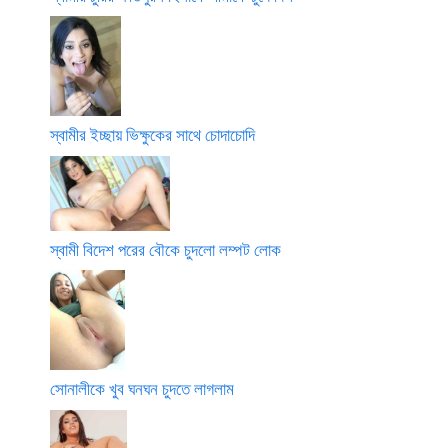
স্বামীর ইচ্ছায় ভিক্ষুকের সাথে চোদাচোদি
স্বামী বিদেশ পরের বৌকে চুদলো লম্পট লোক
সোনালীকে খুব ঘনঘন চুদতে লাগলাম