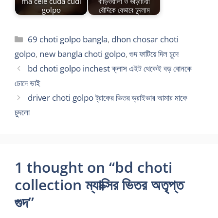
ma cele cuda cudi
বাড়িওয়ালা ও ভাড়াটিয়া
golpo
বৌদিকে যেভাবে চুদলাম
Categories
69 choti golpo bangla
,
dhon chosar choti
golpo
,
new bangla choti golpo
,
গুদ ফাটিয়ে দিল চুদে
bd choti golpo inchest ক্লাস এইট থেকেই বড় বোনকে
চোদে ভাই
driver choti golpo ট্রাকের ভিতর ড্রাইভার আমার মাকে
চুদলো
1 thought on “bd choti
collection ম্যাক্সির ভিতর অতৃপ্ত
গুদ”