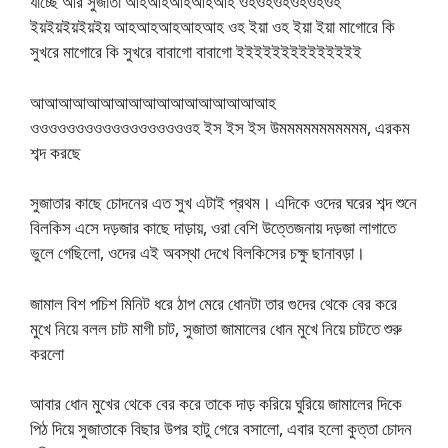
যাচ্ছে আর সুজাতা আহআহআহআহআহ ওহওহওহওহওহওহ
ইয়ইয়ইয়ইয়ইয় আহআহআহআহআহ ওহ ইয়া ওহ ইয়া ইয়া মাগোরে কি
সুখরে মাগোরে কি সুখরে বাবাগো বাবাগো ইইইইইইইইইইইইইই
আআআআআআআআআআআআআআআআআহ
ওওওওওওওওওওওওওওওওওওহ ইস ইস ইস উমমমমমমমমমমম, এরকম
শব্দ করছে
সুজাতার কাছে চোদনের এত সুখ এটাই প্রথম। এদিকে ওদের ঘরের শব্দ শুনে
বিলকিস এসে দড়জার কাছে দাড়ায়, ওরা বেশি উত্তেজনায় দড়জা লাগাতে
ভুলে গেছিলো, ওদের এই অবস্থা দেখে বিলকিসের চক্ষু ছানাবড়া।
জামাল বিশ পচিশ মিনিট ধরে ঠাপ মেরে ধোনটা তার গুদের থেকে বের করে
মুখে নিয়ে বলল চাট মাগী চাট, সুজাতা জামালের ধোন মুখে নিয়ে চাটতে শুরু
করলো
আবার ধোন মুখের থেকে বের করে তাকে দাড় করিয়ে ঘুরিয়ে জামালের দিকে
পিঠ দিয়ে সুজাতাকে বিছার উপর হাটু গেরে বসালো, এবার হলো কুত্তা চোদন