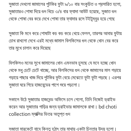
সুজাতা দেখলো জামালের পুটকির ফুটা ৯/১০ বার সংকুচিত ও প্রসারিত হলো,
সুজাতারও শোষা দিয়ে গুদ খিচে ৩/৪ বার ফ্যাদা আউট হয়েছে, সুজাত গুদ
থেকে শোষা বের করে দেখে শোষা তার ফ্যাদার রসে টইটুম্বুর হয়ে গেছে
সুজাতা কি মনে করে শোষাটা কচ কচ করে খেয়ে ফেলল, তারপর আবার ফুটায়
চোখ রাখলো দেখে এরই মধ্যে জামাল বিলকিসের গুদ থেকে ধোন বের করে
তার মুখে চালান করে দিয়েছে
বিলকিসও মনের সুখে জামালের ধোন এমনভাব চুসছে যে মনে হচ্ছে ধোন
থেকে মধু চেটে চেটে খাচ্ছে, আর বিলকিসের গুদ থেকে জামালের মাল গড়ায়ে
গড়ায়ে পাছার খাজ দিয়ে পুটকির ফুটা বেয়ে মেঝেতে ফুটা ফুটা পড়ছে। এরপর
সুজাতা ঘরে গিয়ে হাজবেন্ডের পাশে শুয়ে পড়লো।
সকালে উঠে সুজাতার হাজবেন্ড অফিসে চলে গেলো, তিনি নিজেই ড্রাইভ
করেন আর সুজাতার গাড়ির জন্য ড্রাইভার জামালকে রাখা। bd choti
collection ম্যাক্সির ভিতর অতৃপ্ত গুদ
সুজাতা মারকেটে যাবে কিন্তু হঠাৎ তার মাথায় একটা চিন্তার উদয় হলো।