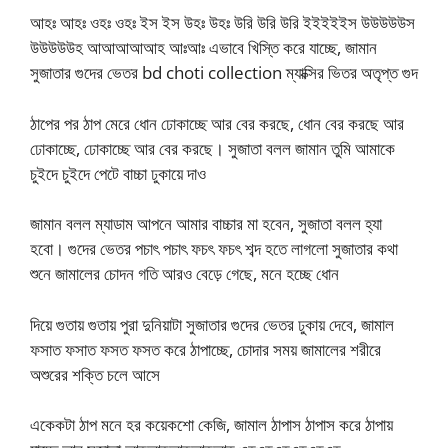
আহঃ আহঃ ওহঃ ওহঃ ইস ইস উহঃ উহঃ উরি উরি উরি ইইইইইস উউউউউস
উউউউউহ আআআআআহ আঃআঃ এভাবে খিস্তি করে যাচ্ছে, জামান
সুজাতার গুদের ভেতর bd choti collection ম্যাক্সির ভিতর অতৃপ্ত গুদ
ঠাপের পর ঠাপ মেরে ধোন ঢোকাচ্ছে আর বের করছে, ধোন বের করছে আর
ঢোকাচ্ছে, ঢোকাচ্ছে আর বের করছে। সুজাতা বলল জামান তুমি আমাকে
চুইদে চুইদে পেটে বাচ্চা ঢুকায়ে দাও
জামান বলল ম্যাডাম আপনে আমার বাচ্চার মা হবেন, সুজাতা বলল হ্যা
হবো। গুদের ভেতর পচাৎ পচাৎ ফচৎ ফচৎ শব্দ হতে লাগলো সুজাতার কথা
শুনে জামালের চোদন গতি আরও বেড়ে গেছে, মনে হচ্ছে ধোন
দিয়ে গুতায় গুতায় পুরা দুনিয়াটা সুজাতার গুদের ভেতর ঢুকায় দেবে, জামাল
ফসাত ফসাত ফসত ফসত করে ঠাপাচ্ছে, চোদার সময় জামালের শরীরে
অশুরের শক্তি চলে আসে
একেকটা ঠাপ মনে হর কয়েকশো কেজি, জামাল ঠাপাস ঠাপাস করে ঠাপায়