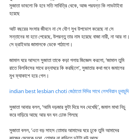
সুজাতা ভাবলো কি হবে সতি সাবিত্রি থেকে, আজ পরযন্ত কি লাভটাইবা
হয়েছে
আট বছরের সংসার জীবনে না সে যৌণ সুখ উপভোগ করেছে না সে
সন্তানের মা হতে পেরেছে, উপরন্তু তার নাম হয়েছে বাজা নারী, না আর না।
সে ড্রাইভার জামালকে ডেকে পাঠালো।
জামাল ঘরে আসলে সুজাতা তাকে কড়া গলায় জিজ্ঞেস করলো, ‘জামাল তুমি
রাতে বিলকিসের সাথে রন্নাঘরে কি করছিলে’, সুজাতার কথা শুনে জমালের
মুখ ফ্যাকাশে হয়ে গেল।
indian best lesbian choti জেঠাতো দিদির সাথে লেসবিয়ান চুদাচুদি
সুজাতা আবার বলল, ‘আমি দড়জার ফুটা দিয়ে সব দেখেছি’, জমাল মাথা নিচু
করে দাড়িয়ে আছে আর ঘন ঘন ঢোক গিলছে
সুজাতা বলল, ‘এত বড় সাহস তোমার আমাদের ঘরে ঢুকে তুমি আমাদের
কাজের মেয়েকে চুদো, তোমার না বাড়িতে দুইটা বউ আছে