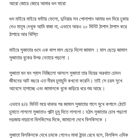
আরো জোরে জোরে আমার গুদ মারো
গুদ মাইরে মাইরে ফাটায় ফেলো, দুনিয়ার সব পোলাপান আমার গুদ দিয়ে ঢুকায়
দেও মানুষ দেখুক আমি বাজা না, এভাবে আরও ২০ মিনিট ঠাপাস ঠাপাস করে
ঠাপায়ে আর খিস্তি
মাইরে সুজাতার গুদে এক কাপ মাল ছেড়ে দিলো জামাল । মাল ছেড়ে জামাল
সুজাতার বুকের উপর নেতায়ে পড়লো ।
সুজাতা ঘন ঘন শ্বাস নিচ্ছিলো আসলে সুজাতা তার বিয়ের অরথাত চোদন
জীবনের আট বছরে এত দীরঘ চুদাচুদি কখনো করেনি। তাই সে চরম সুখে
আবেসে হাপাচ্ছে এবং জামালকে বুকে জড়িয়ে ধরে শুয় আছে।
এভাবে ৪/৫ মিনিট শুয়ে থাকার পর জামাল সুজাতার গালে মুখে কপালে ঠোটে
চুমাতে লাগলো সুজাতাও পাল্টা চুমু দিতে লাগলো। হঠাৎ সুজাতার চোখ পড়লো
দড়জায় দাড়ানো বিলকিসের দিকে, জামালো দেখে বিলকিসকে ।
সুজাতা বিলকিসকে দেখে চমকে গেলেও মাথা ঠান্ডা রেখে বলে, বিলকিস এদিক