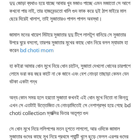
দুদু জোড়া ব্যথাও হয়ে যাচ্ছে আবার খুব মজাও পাচ্ছে এমন মজাতো সে আগে
কখনো পায় নাই, তার হাজবেন্ডতো খালি গুদ ফাক করে দুই ঠাপ মাইরে মাল
ছেরে দিয়েই খালাশ, তাই সুজাতারও পাগল পাগল অবস্থা।
জামাল মনের খায়েশ মিটায়ে সুজাতার দুদু টিপে লালটুশ বানিয়ে সে সুজাতার
উপরে ঘুরে বসলো, তারপর সুজাতার মুখের কাছে ধোন নিয়ে বলল ম্যাডাম হা
করেন
bd choti mom
হা কইরা আমার ধোন মুখে নিয়ে ধোন চাটেন, সুজাতা দেখলো ধোনের চারপাশে
লোমে ভরা কয় বছর কাটে না কে জানে এবং বেশ নোংড়া তাছাড়া কেমন যেন
বটকা একটা গন্ধ
অন্য কোন সময় হলে হয়তো সুজাতা কখনই এই ধোন মুখে নিতো না কিন্তু
এখন সে এতটাই উত্তেজিত যে নোংড়ামিতেই সে নেশাগ্রস্থ হয়ে গেছে bd
choti collection ম্যাক্সির ভিতর অতৃপ্ত গুদ
সে ধোন মুখে নিয়ে ললিপপের মতন চুশতে লাগলো, আর ওদিকে জামাল
সুজাতার গুদের কাছে মুখ নিয়ে প্রথমে প্যান্টি খুলে ছুড়ে ফেলল এরপর গুদের