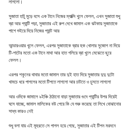
লাগলো।
সুজাতা হাটু মুড়ে বসে এক টানে নিজের ম্যাক্সি খুলে ফেলল, এখন সুজাতা শুধু
ব্রা আর প্যান্টি পড়া, সুজাতার এই রুপ দেখে জামাল এক ঝটকায় সুজাতাকে
পাশে শুইয়ে দিয়ে নিজের প্যান্ট আর
আন্ডারওয়ার খুলে ফেলল, এরপর সুজাতাকে ব্রার হুক খোলার সুজোগ না দিয়ে
টি-শাটের মতো এক টানে মাথা আর হাত গলিয়ে ব্রা খুলে মেঝেতে ছুরে
ফেলল।
এরপর শকুনের থাবার মতো জামাল তার দুই হাত দিয়ে সুজাতার দুদু দুটো
খামচে ধরে পাগলের মতো টিপতে লাগলো আর চাটতে ও চুসতে লাগলো
আর ওদিকে জামালে ৯ইঞ্চি ঠাঠানো বাড়া সুজাতার গুদে প্যান্টির উপর দিয়েই
ঘসে যাচ্ছে, জামাল মালিকের বউ পেয়ে কি যে শুরু করেছে তা লিখে বোঝানোর
সাধ্য কারও নেই
শুধু বলা যায় এই মূহুরতে সে পাগল হয়ে গেছে, সুজাতার এই টিপন মরদনে