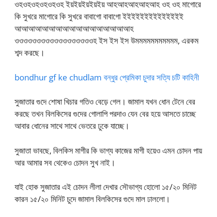
ওহওহওহওহওহওহ ইয়ইয়ইয়ইয়ইয় আহআহআহআহআহ ওহ ওহ মাগোরে
কি সুখরে মাগোরে কি সুখরে বাবাগো বাবাগো ইইইইইইইইইইইইইই
আআআআআআআআআআআআআআআআআহ
ওওওওওওওওওওওওওওওওওওহ ইস ইস ইস উমমমমমমমমমমম, এরকম
শব্দ করছে।
bondhur gf ke chudlam বন্ধুর প্রেমিকা চুদার সত্যি চটি কাহিনী
সুজাতার গুদে শোষা খিচার গতিও বেড়ে গেল। জামাল যখন ধোন টেনে বের
করছে তখন বিলকিসের গুদের গোলাপি পরদাও যেন বের হয়ে আসতে চাচ্ছে
আবার ধোনের সাথে সাথে ভেতরে ঢুকে যাচ্ছে।
সুজাতা ভাবছে, বিলকিস মাগীর কি ভাগ্য কাজের মাগী হয়েও এমন চোদন পায়
আর আমার সব থেকেও চোদন সুখ নাই।
যাই হোক সুজাতার এই চোদন লীলা দেখার সৌভাগ্য হোলো ১৫/২০ মিনিট
কারন ১৫/২০ মিনিট চুদে জামাল বিলকিসের গুদে মাল ঢাললো।