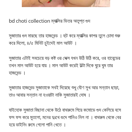
bd choti collection ম্যাক্সির ভিতর অতৃপ্ত গুদ
সুজাতার গুদ মারছে তার হাজবেন্ড । হুট করে ম্যাক্সির কাপর তুলে চোদা শুরু
করে দিলো, ৪/৫ মিনিট চুইদেই মাল আউট ।
সুজাতার এটাই সবচেয়ে বড় কষ্ট ওর সেক্স যখন উঠি উঠি করে, ওর হাবেন্ডের
তখন মাল আউট হয়ে যায় । মাল আউট করেই উল্টা দিকে ঘুরে ঘুম তার
হাজবেন্ড ।
সুজাতার হাজবেন্ড সুজাতাকে সবই দিয়েছে শুধু যৌণ সুখ আর সন্তান ছাড়া,
তাও আবার সন্তান না হওয়াটা নাকি সুজাতারই দোষ ।
যাইহোক সুজাতা বিছানা থেকে উঠে বাথরুমে গিয়ে কমোডে গুদ কেলিয়ে বসে
ফস ফস করে মুতলো, মনের দুঃখে গুদে পানিও নিল না । বাথরুম থেকে বের
হয়ে ডাইনিং রুমে গেলো পানি খেতে ।