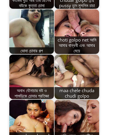
বউকে কুত্তা চোদা
pussy চুদে মুসলিম চাচা
choti golpo net আমি
আমার বান্ধবী এবং আমার
ভোদা চোদার গল্প
মেয়ে
অবাধ যৌনাচার বউ ও
maa chele chuda
শাশুড়িকে চোদার প্রতিজ্ঞা
chudi golpo