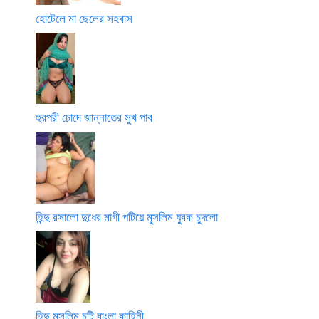
হোটেলে মা ছেলের সহবাস
হুরপরী চোদে জান্নাতের সুখ পাব
হিন্দু রসালো দুধের মাগী পটিয়ে মুসলিম যুবক চুদলো
হিন্দু মুসলিম চটি বাংলা কাহিনী