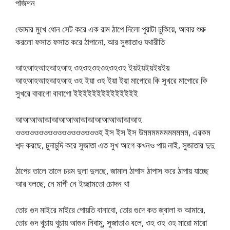
পজিশন
ভোদার মুখে ধোন সেট করে এক রাম ঠাপে দিলো পুরাটা ঢুকিয়ে, আবার শুরু
করলো ফসাত ফসাত করে ঠাপানো, আর সুজাতাও যথারীতি
আহআহআহআহআহ ওহওহওহওহওহওহ ইয়ইয়ইয়ইয়ইয়
আহআহআহআহআহ ওহ ইয়া ওহ ইয়া ইয়া মাগোরে কি সুখরে মাগোরে কি
সুখরে বাবাগো বাবাগো ইইইইইইইইইইইইইই
আআআআআআআআআআআআআআআআআহ
ওওওওওওওওওওওওওওওওওওহ ইস ইস ইস উমমমমমমমমমমম, এরকম
শব্দ করছে, চুদাচুদি করে সুজাতা এত সুখ আগে কখনও পায় নাই, সুজাতার দুদু
ঠাপের তালে তালে চরম দুলা দুলছে, জামাল ঠাপাস ঠাপাস করে ঠাপায় যাচ্ছে
আর বলছে, নে মাগী নে ইচ্ছামতো চোদন খা
তোর গুদ মাইরে মাইরে পোয়তি বানাবো, তোর গুদে কত জ্বালা ক আমারে,
তোর গুদ খুচায় খুচায় আগুন নিবামু, সুজাতাও বলে, ওহ ওহ ওহ মারো মারো