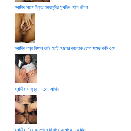
স্বামীর সাথে বিকৃত চোদাচুদির সুখহিন যৌন জীবন
স্বামীর বাড়া বিশাল তাই ছোট ধোনের কাকোল্ড চোদা খাচ্ছে কচি গুদে
স্বামীর বন্ধু চুদে দিলো আমায়
স্বামীর চুরির ক্ষতিপুরন হিসাবে আমাকে চুদে দিল