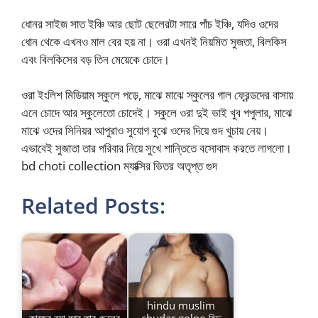
ধোনর সাইজ সাত ইঞ্চি আর ছোট ছেলেরটা সারে পাঁচ ইঞ্চি, যদিও ওদের
ধোন থেকে এখনও মাল বের হয় না। ওরা এখনই নিয়মিত সুজতা, বিলকিস
এবং বিলকিসের বড় তিন মেয়েকে চোদে।
ওরা ইংলিশ মিডিয়াম স্কুলে পড়ে, মাঝে মাঝে স্কুলের গাল ফ্রেন্ডদের বাসায়
এনে চোদে আর স্কুলেতো চোদেই। স্কুলে ওরা দুই ভাই খুব পপুলার, মাঝে
মাঝে ওদের সিনিয়র আপুরাও সুযোগ বুঝে ওদের দিয়ে গুদ খুচায় নেয়।
এভাবেই সুজাতা তার পরিবার নিয়ে সুখে শান্তিতে বসোবাস করতে লাগলো।
bd choti collection ম্যাক্সির ভিতর অতৃপ্ত গুদ
Related Posts:
hindu muslim
কাজের বুয়া আর তার ছেলের
chudar golpo হিন্দু