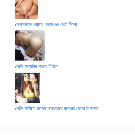
সেলসম্যান আমার ভেজা গুদ চেটে দিলো
সেক্সি মেয়েটার পাছায় বীর্যরস
সেক্সি মাগীকে রাতের অন্ধকারে রাস্তায় ফেলে ঠাপালাম