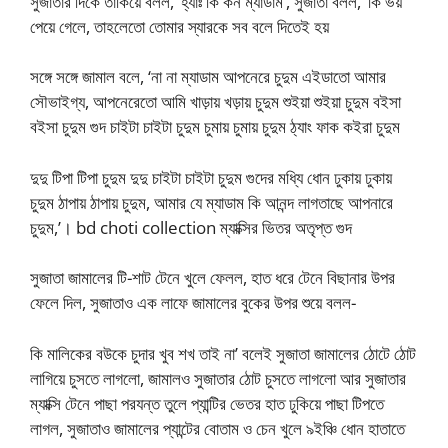
সুজাতার দিকে তাকিয়ে বলল, ‘হ্যাঃ কি কন ম্যাডাম’, সুজাতা বলল, ‘কি ভয়
পেয়ে গেলে, তাহলেতো তোমার স্যারকে সব বলে দিতেই হয়
সঙ্গে সঙ্গে জামাল বলে, ‘না না ম্যাডাম আপনেরে চুদুম এইডাতো আমার
সৌভাইগ্য, আপনেরেতো আমি খাড়ায় খড়ায় চুদুম শুইয়া শুইয়া চুদুম বইসা
বইসা চুদুম গুদ চাইটা চাইটা চুদুম চুমায় চুমায় চুদুম ঠ্যাং ফাক কইরা চুদুম
দুদু টিপা টিপা চুদুম দুদু চাইটা চাইটা চুদুম গুদের মধ্যি ধোন ঢুকায় ঢুকায়
চুদুম ঠাপায় ঠাপায় চুদুম, আমার যে ম্যাডাম কি আনন্দ লাগতাছে আপনারে
চুদুম,’। bd choti collection ম্যাক্সির ভিতর অতৃপ্ত গুদ
সুজাতা জামালের টি-শাট টেনে খুলে ফেলল, হাত ধরে টেনে বিছানার উপর
ফেলে দিল, সুজাতাও এক লাফে জামালের বুকের উপর শুয়ে বলল-
কি মালিকের বউকে চুদার খুব শখ তাই না’ বলেই সুজাতা জামালের ঠোটে ঠোট
লাগিয়ে চুসতে লাগলো, জামালও সুজাতার ঠোট চুসতে লাগলো আর সুজাতার
ম্যাক্সি টেনে পাছা পরযন্ত তুলে প্যান্টির ভেতর হাত ঢুকিয়ে পাছা টিপতে
লাগল, সুজাতাও জামালের প্যান্টের বোতাম ও চেন খুলে ৯ইঞ্চি ধোন হাতাতে