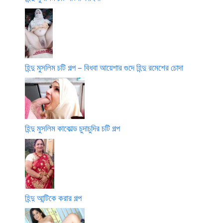
হিন্দু মুসলিম চটি গল্প – বিধবা আয়েশার গুদে হিন্দু রমেশের চোদা
হিন্দু মুসলিম কাকোল্ড চুদাচুদির চটি গল্প
হিন্দু আন্টিকে করার গল্প