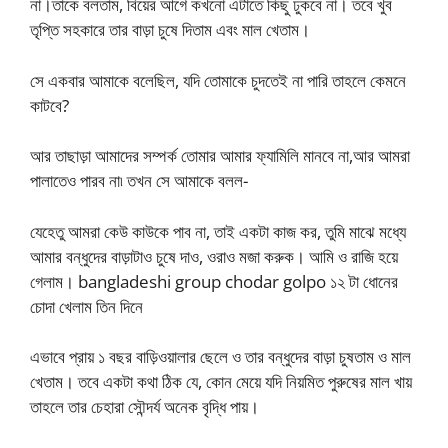
না।তাকে বলতাম, বিয়ের আগে কখনো এটাতে কিছু ঢুকবে না। তবে খুব
তৃপ্তি সহকারে তার বাড়া চুষে দিতাম এবং মাল খেতাম।
সে একবার আমাকে বলেছিল, যদি তোমাকে চুদতেই না পারি তাহলে কেমনে
কাটবে?
আর তাছাড়া আমাদের সম্পর্ক তোমার আমার ফ্যামিলি মানবে না,আর আমরা
পালাতেও পারব না৷ তখন সে আমাকে বলল-
যেহেতু আমরা কেউ কাউকে পাব না, তাই একটা কাজ কর, তুমি মাঝে মধ্যে
আমার বন্ধুদের বাড়াটাও চুষে দাও, ওরাও মজা করুক। আমি ও রাজি হয়ে
গেলাম। bangladeshi group chodar golpo ১২ টা ধোনের
চোদা খেলাম তিন দিনে
এভাবে প্রায় ১ বছর বাড়িওয়ালার ছেলে ও তার বন্ধুদের বাড়া চুষতাম ও মাল
খেতাম। তবে একটা কথা ঠিক যে, কোন মেয়ে যদি নিয়মিত পুরুষের মাল খায়
তাহলে তার চেহারা সৌন্দর্য অনেক বৃদ্ধি পায়।