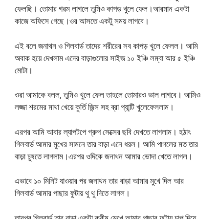
ফেলছি। তোমার গরম লাগলে তুমিও কাপড় খুলে ফেল।আরমান একটা
কাজে অফিসে গেছে।ওর আসতে একটু সময় লাগবে।
এই বলে জনাথন ও গিলবার্ড তাদের শরীরের সব কাপড় খুলে ফেলল। আমি
অবাক হয়ে দেখলাম এদের বাড়াগুলোর সাইজ ১০ ইঞ্চি লম্বা আর ৫ ইঞ্চি
মোটা।
ওরা আমাকে বলল, তুমিও খুলে ফেল তাহলে তোমারও ভাল লাগবে। আমিও
লজ্জা শরমের মাথা খেয়ে কুর্তি জিন্স সহ ব্রা প্যান্টি খুলেফেললাম।
এরপর আমি আবার ল্যাপটপে গ্রুপ সেক্সের ছবি দেখতে লাগলাম। হঠাৎ
গিলবার্ড আমার মুখের সামনে তার বাড়া এনে ধরল। আমি পাগলের মত তার
বাড়া চুষতে লাগলাম।এরপর ওদিকে জনাথন আমার ভোদা খেতে লাগল।
এভাবে ১০ মিনিট যাওয়ার পর জনাথন তার বাড়া আমার মুখে দিল আর
গিলবার্ড আমার পাছার ফুটায় থু থু দিতে লাগল।
তারপর গিলবার্ড তার বাড়া একটা ক্রীম মেখে আমার পাছার ফুটায় চাপ দিয়ে