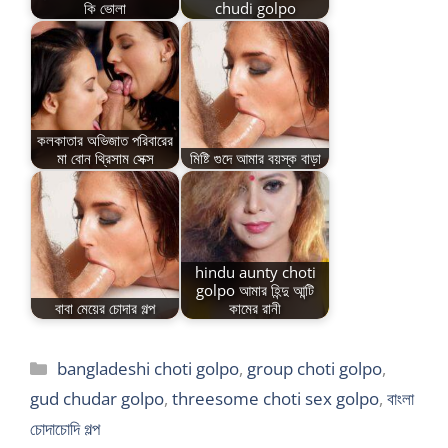
কি ভোলা
chudi golpo
কলকাতার অভিজাত পরিবারের
মা বোন থ্রিসাম সেক্স
মিষ্টি গুদে আমার বয়স্ক বাড়া
hindu aunty choti
golpo আমার হিন্দু আন্টি
বাবা মেয়ের চোদার গল্প
কামের রানী
Categories
bangladeshi choti golpo
,
group choti golpo
,
gud chudar golpo
,
threesome choti sex golpo
,
বাংলা
চোদাচোদি গল্প