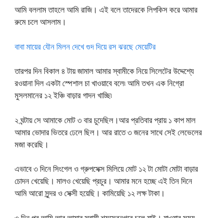
আমি বললাম তাহলে আমি রাজি। এই বলে তাদেরকে লিপকিস করে আমার
রুমে চলে আসলাম।
বাবা মায়ের যৌন মিলন দেখে গুদ দিয়ে রস ঝরছে মেয়েটির
তারপর দিন বিকাল ৪ টায় জামাল আমার স্বামীকে নিয়ে সিলেটের উদ্দেশ্যে
রওয়ানা দিল একটা স্পেশাল চা খাওয়াবে বলে৷ আমি তখন এক নিগ্রো
মুসলমানের ১২ ইঞ্চি বাড়ার গাদন খাচ্ছি৷
২ ঘন্টায় সে আমাকে মোট ৩ বার চুদেছিল।আর প্রতিবার প্রায় ১ কাপ মাল
আমার ভোদার ভিতরে ঢেলে ছিল। আর রাতে ৩ জনের সাথে সেই লেভেলের
মজা করেছি।
এভাবে ৩ দিনে সিংগেল ও গ্রুপসেক্স মিলিয়ে মোট ১২ টা মোটা মোটা বাড়ার
চোদন খেয়েছি। মালও খেয়েছি প্রচুর। আমার মনে হচ্ছে এই তিন দিনে
আমি আরো সুন্দর ও সেক্সী হয়েছি। কামিয়েছি ১২ লক্ষ টাকা।
৩ দিন পর আমি আর আমার স্বামী শমসেরনগরে চলে যাই। যাওয়ার সময়