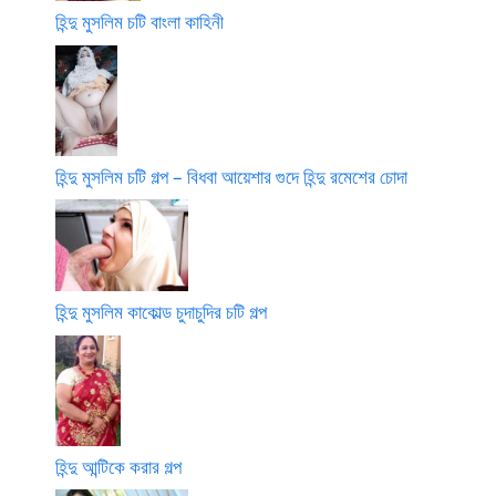
হিন্দু মুসলিম চটি বাংলা কাহিনী
হিন্দু মুসলিম চটি গল্প – বিধবা আয়েশার গুদে হিন্দু রমেশের চোদা
হিন্দু মুসলিম কাকোল্ড চুদাচুদির চটি গল্প
হিন্দু আন্টিকে করার গল্প