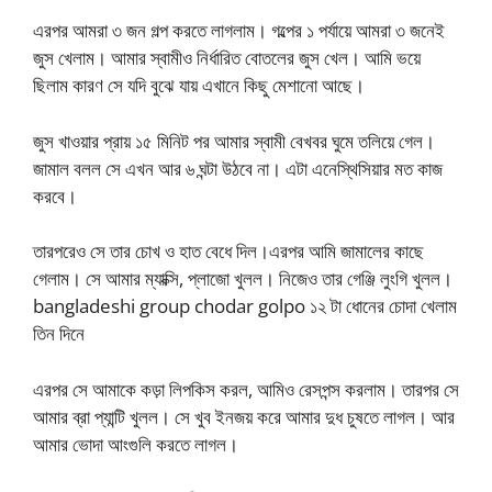
এরপর আমরা ৩ জন গল্প করতে লাগলাম। গল্পের ১ পর্যায়ে আমরা ৩ জনেই
জুস খেলাম। আমার স্বামীও নির্ধারিত বোতলের জুস খেল। আমি ভয়ে
ছিলাম কারণ সে যদি বুঝে যায় এখানে কিছু মেশানো আছে।
জুস খাওয়ার প্রায় ১৫ মিনিট পর আমার স্বামী বেখবর ঘুমে তলিয়ে গেল।
জামাল বলল সে এখন আর ৬ ঘন্টা উঠবে না। এটা এনেস্থিসিয়ার মত কাজ
করবে।
তারপরেও সে তার চোখ ও হাত বেধে দিল।এরপর আমি জামালের কাছে
গেলাম। সে আমার ম্যাক্সি, প্লাজো খুলল। নিজেও তার গেঞ্জি লুংগি খুলল।
bangladeshi group chodar golpo ১২ টা ধোনের চোদা খেলাম
তিন দিনে
এরপর সে আমাকে কড়া লিপকিস করল, আমিও রেসপন্স করলাম। তারপর সে
আমার ব্রা প্যান্টি খুলল। সে খুব ইনজয় করে আমার দুধ চুষতে লাগল। আর
আমার ভোদা আংগুলি করতে লাগল।