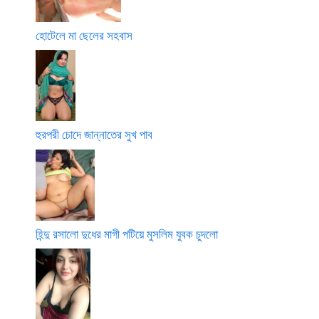
হোটেলে মা ছেলের সহবাস
হুরপরী চোদে জান্নাতের সুখ পাব
হিন্দু রসালো দুধের মাগী পটিয়ে মুসলিম যুবক চুদলো