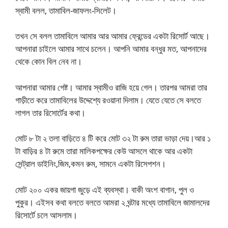
স্বামী বলল, তামাবিল-জাফলং-সিলেট।
তখন সে বলল তামাবিলে আমার আর আমার ফ্রেন্ডের একটা রিসোর্ট আছে।
আপনারা চাইলে আমার সাথে চলেন। আপনি আমার বন্ধুর মত, আপনাদের
থেকে কোন বিল নেব না।
আপনারা আমার গেষ্ট। আমার স্বামীও রাজি হয়ে গেল। তারপর আমরা তার
গাড়ীতে করে তামাবিলের উদ্দেশ্যে রওয়ানা দিলাম। যেতে যেতে সে বলতে
লাগল তার রিসোর্টের কথা।
মোট ৮ টা ২ তলা বাড়িতে ৪ টি করে মোট ৩২ টা রুম তারা ভাড়া দেয়।আর ১
টা বাড়ির ৪ টা রুমে তারা মালিকপক্ষের কেউ আসলে থাকে আর একটা
সেন্ট্রাল ডাইনিং,জিম,কমন রুম, সামনে একটা রিসেপশন।
মোট ২০০ একর জায়গা জুড়ে এই ব্যবস্থা। বাকী অংশ বাগান, পুল ও
পুকুর। এইসব কথা বলতে বলতে আমরা ২ ঘন্টার মধ্যে তামাবিলে জামালদের
রিসোর্টে চলে আসলাম।