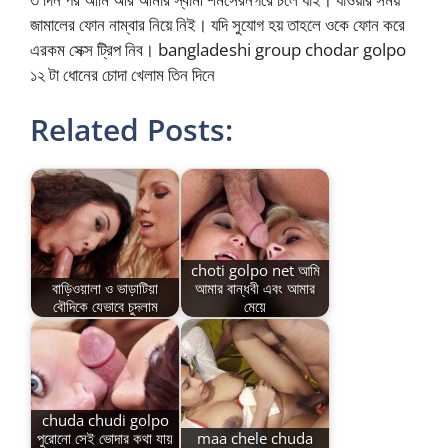
জামালের ফোন নাম্বার নিয়ে নিই। যদি সুযোগ হয় তাহলে ওকে ফোন করে
এরকম সেক্স ট্রিপ নিব। bangladeshi group chodar golpo
১২ টা ধোনের চোদা খেলাম তিন দিনে
Related Posts:
choti golpo net আমি
বাড়িওয়ালা ও ভাড়াটিয়া
আমার বান্ধবী এবং আমার
বৌদিকে যেভাবে চুদলাম
মেয়ে
chuda chudi golpo
পুরোনো সেই ভোদার কথা যায়
maa chele chuda