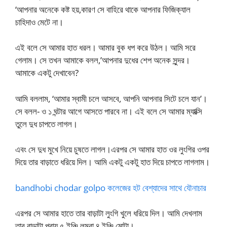
‘আপনার অনেকে কষ্ট হয়,কারণ সে বাহিরে থাকে আপনার ফিজিক্যাল
চাহিদাও মেটে না।
এই বলে সে আমার হাত ধরল। আমার বুক ধপ করে উঠল। আমি সরে
গেলাম। সে তখন আমাকে বলল,’আপনার দুধের শেপ অনেক সুন্দর।
আমাকে একটু দেখাবেন?
আমি বললাম, ‘আমার স্বামী চলে আসবে, আপনি আপনার সিটে চলে যান’।
সে বলল- ও ১ ঘন্টার আগে আসতে পারবে না। এই বলে সে আমার ম্যাক্সি
তুলে দুধ চাপতে লাগল।
এবং সে দুধ মুখে নিয়ে চুষতে লাগল।এরপর সে আমার হাত ওর লুংগির ওপর
দিয়ে তার বাড়াতে ধরিয়ে দিল। আমি একটু একটু হাত দিয়ে চাপতে লাগলাম।
bandhobi chodar golpo কলেজের হট বেশ্যাদের সাথে যৌনাচার
এরপর সে আমার হাতে তার বাড়াটা লুংগি খুলে ধরিয়ে দিল। আমি দেখলাম
তার বাড়াটা প্রায় ৫ ইঞ্চি লম্বা ৪ ইঞ্চি মোটা।