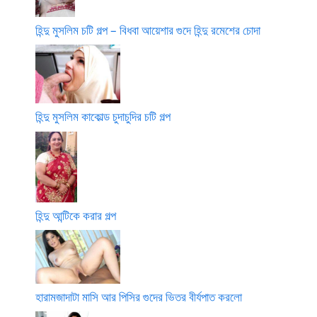
হিন্দু মুসলিম চটি গল্প – বিধবা আয়েশার গুদে হিন্দু রমেশের চোদা
হিন্দু মুসলিম কাকোল্ড চুদাচুদির চটি গল্প
হিন্দু আন্টিকে করার গল্প
হারামজাদাটা মাসি আর পিসির গুদের ভিতর বীর্যপাত করলো