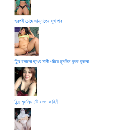
হুরপরী চোদে জান্নাতের সুখ পাব
হিন্দু রসালো দুধের মাগী পটিয়ে মুসলিম যুবক চুদলো
হিন্দু মুসলিম চটি বাংলা কাহিনী