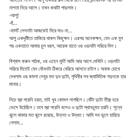
নাশতা নিয়ে আসে। তখন কথাটা পাড়লাম।
-আপু!
-হুঁ…
-ফার্স্ট লেসনটা আজকেই দিয়ে দাও না…
আপু একদৃষ্টিতে তাকিয়ে থাকল কিছুক্ষন। এরপর অনেকক্ষন, যেন এক যুগ
পর একহাতে আমার চুল ধরল, আরেক হাতে ওর ওড়নাটা সরিয়ে দিল।
বিশ্বাস করুন পাঠক, ওর এহেন মূর্তি আমি আর আগে দেখিনি। ওড়নাটা
সরিয়ে দিতেই যেন যৌবনটা ঠিকরে বেরিয়ে আসতে চাইল। অবাক চোখে
দেখলাম ওর কমলা লেবুর মত দুধ দুটো, পৃথিবীর সব জ্যামিতিক গড়নকে হার
মানায়।
নিচে ব্রা পরেনি হয়ত, তাই খুব কোমল লাগছিল। বোঁটা দুটো তীক্ষ্ণ হয়ে
ভেসে উঠেছিল। তবে ব্রা পরেনি বলেও ও দুটো স্থানচ্যূত হয়নি। শূন্যে
ঝুলে থাকার মত ঝুলে রয়েছে, উন্নত ও উদ্ধত। আমি সব ভুলে হারিয়ে
গেলাম…