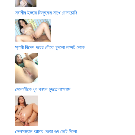
স্বামীর ইচ্ছায় ভিক্ষুকের সাথে চোদাচোদি
স্বামী বিদেশ পরের বৌকে চুদলো লম্পট লোক
সোনালীকে খুব ঘনঘন চুদতে লাগলাম
সেলসম্যান আমার ভেজা গুদ চেটে দিলো