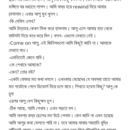
ভঙ্গিতে ঘর গুছাতে লাগল। আমি বাধ্য হয়ে rewind দিয়ে আবার
চালালাম। এবার আপু মুখ খুলল।
-কি দেখিস এসব?
আমি উত্তরে কেবল ফিক করে হাসলাম। আপু এসে আমার হাত থেকে
মাউসটা নিয়ে বন্ধ করে দিল। বলল- এগুলো দেখতে নেই।
-Come on আপু, এই জিনিসগুলো আমি কিছুই জানি না। আমাকে
দেখতে দাও।
-এমনিতেই জেনে যাবি।
-কে শেখাবে আমাকে?
-কেন? তোর বউ?
-একটা বোকার মত কথা বললে। এখনকার মেয়েদের যে অবস্থা তাতে আমার
মত গবেটকে পেলে ডিভোর্স দিয়ে চলে যাবে। শিখতে হবেনা কিছু? আপু কে
চুদা
এরপর আপু বেশ কিছুক্ষন চুপ।
-ঠিক আছে, আমি শেখাব। এখন পড়তে বস।
আমি অবশ্য বাধ্য ছেলের মত উঠে গেলাম। কেন জানি না এমন হয়েছে
আমি আপুর কথা ফেলতে পারি না। তবে আমার মাথায় শয়তানি বুদ্ধি
আঁটতেই লাগল। আপু একবার রুম থেকে চলে গিয়ে ঘন্টাখানিক পর হালকা