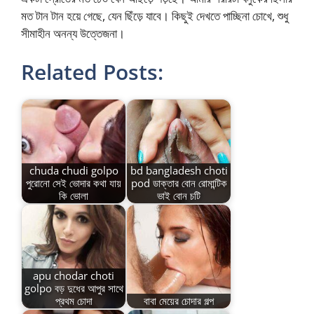
মত টান টান হয়ে গেছে, যেন ছিঁড়ে যাবে। কিছুই দেখতে পাচ্ছিনা চোখে, শুধু
সীমাহীন অনন্য উত্তেজনা।
Related Posts:
chuda chudi golpo
bd bangladesh choti
পুরোনো সেই ভোদার কথা যায়
pod ডাক্তার বোন রোমান্টিক
কি ভোলা
ভাই বোন চটি
apu chodar choti
golpo বড় দুধের আপুর সাথে
প্রথম চোদা
বাবা মেয়ের চোদার গল্প