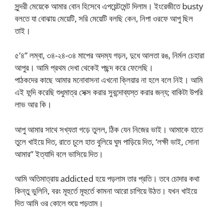
সুন্দরী মেয়েকে আমার বোন হিসেবে এপয়েন্টমেন্ট দিলাম। ইংরেজীতে busty
বলতে যা বোঝায় মেয়েটি, সরি মেয়েটি বলছি কেন, নিপা ওরফে আপু ছিল
তাই।
৫’৪” লম্বা, ৩৪-২৪-৩৪ মাপের অদম্য গড়ন, দুধে আলতা রঙ, নির্মল চেহারা
আপুর। আমি প্রথম দেখা থেকেই পছন্দ করে ফেলেছি।
পাঠকদের কাছে আমার মনোবাসনা এখনো ক্লিয়ার না হলে বলে নিই। আমি
এই ফন্দি করেছি শুধুমাত্র সেক্স করার সুবন্দোব্যস্ত করার জন্য; বাকিটা উপরি
লাভ আর কি।
আপু আমার সাথে সখ্যতা গড়ে তুলল, ঠিক যেন নিজের ভাই। আমাকে হাতে
তুলে খাইয়ে দিত, রাতে চুলে হাত বুলিয়ে ঘুম পাড়িয়ে দিত, ‘লক্ষী ভাই, সোনা
আমার” ইত্যাদি বলে ভাসিয়ে দিত।
আমি অতিমাত্রায় addicted হয়ে পড়লাম তার প্রতি। তবে চোদার কথা
কিন্তু ভুলিনি, বরং মূহুর্তে মূহুর্তে কামনা আরো চাগিয়ে উঠত। যখন খাইয়ে
দিত আমি ওর কোলে শুয়ে পড়তাম।