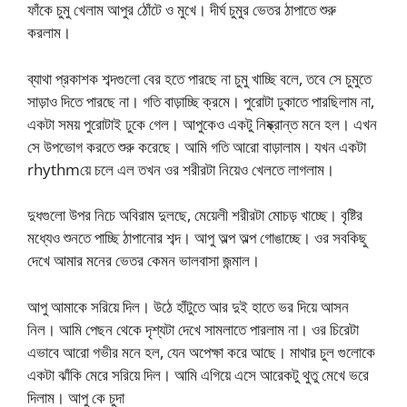
ফাঁকে চুমু খেলাম আপুর ঠোঁটে ও মুখে। দীর্ঘ চুমুর ভেতর ঠাপাতে শুরু
করলাম।
ব্যাথা প্রকাশক শব্দগুলো বের হতে পারছে না চুমু খাচ্ছি বলে, তবে সে চুমুতে
সাড়াও দিতে পারছে না। গতি বাড়াচ্ছি ক্রমে। পুরোটা ঢুকাতে পারছিলাম না,
একটা সময় পুরোটাই ঢুকে গেল। আপুকেও একটু নিষ্ক্রান্ত মনে হল। এখন
সে উপভোগ করতে শুরু করেছে। আমি গতি আরো বাড়ালাম। যখন একটা
rhythmয়ে চলে এল তখন ওর শরীরটা নিয়েও খেলতে লাগলাম।
দুধগুলো উপর নিচে অবিরাম দুলছে, মেয়েলী শরীরটা মোচড় খাচ্ছে। বৃষ্টির
মধ্যেও শুনতে পাচ্ছি ঠাপানোর শব্দ। আপু অল্প অল্প গোঙাচ্ছে। ওর সবকিছু
দেখে আমার মনের ভেতর কেমন ভালবাসা জন্মাল।
আপু আমাকে সরিয়ে দিল। উঠে হাঁটুতে আর দুই হাতে ভর দিয়ে আসন
নিল। আমি পেছন থেকে দৃশ্যটা দেখে সামলাতে পারলাম না। ওর চিরেটা
এভাবে আরো গভীর মনে হল, যেন অপেক্ষা করে আছে। মাথার চুল গুলোকে
একটা ঝাঁকি মেরে সরিয়ে দিল। আমি এগিয়ে এসে আরেকটু থুতু মেখে ভরে
দিলাম। আপু কে চুদা