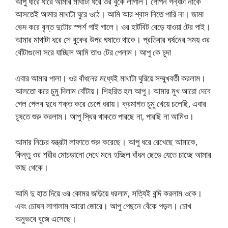
আপু ধীরে ধীরে আমার মাথাটা ধরে ওর বুকে লাগাল। গোপন গন্ধটা নাকে
আসতেই আমার মাথাটা ঘুরে ওঠে। আমি আর শ্বাস নিতে পারি না। জামা
ভেদ করে বৃন্ত দুটোর স্পর্শ পাই গালে। ওর হার্টবিট বেড়ে যাওয়া টের পাই।
আমার মাথাটা ধরে সে বুকের উপর ঘষাতে থাকে। প্রতিবার ঘর্ষনের সময় ওর
বোঁটাগুলো সরে যাচ্ছিল আমি তাও টের পেলাম। আপু কে চুদা
এবার আমার পালা। ওর বাঁধনের মধ্যেই মাথাটা ঘুরিয়ে সম্মুখবর্তী করলাম।
আলতো করে চুমু দিলাম বোঁটায়। শিহরিত হল আপু। আমার মুখ আরো দেবে
গেল পেলব দুধে শক্ত করে চেপে ধরায়। ক্রমাগত চুমু খেয়ে চলেছি, এবার
চুষতে শুরু করলাম। আপু স্থির থাকতে পারছে না, পারছি না আমিও।
আমার নিচের যন্ত্রটা লাফাতে শুরু করেছে। আপু ধরে রেখেছে আমাকে,
কিন্তু ওর শরীর মোচড়ানো দেখে মনে হচ্ছিল বাঁধন ছেড়ে যেতে চাচ্ছে আমার
কাছ থেকে।
আমি দু হাত দিয়ে ওর কোমর জড়িয়ে ধরলাম, সত্যিই বন্দি করলাম ওকে।
এবং চোষন লাগালাম আরো জোরে। আপু পেছনে বেঁকে পড়ল। চোখ
অনুভবে বুজে এসেছে।