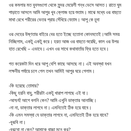
ওর কমলার মত বুবসগুলো থেকে সুন্দর মেয়েলী গন্ধ ভেসে আসত। রাতে ঘুম
পাড়াতে আসলে আমি আপুর খুব ক্লোজ হয়ে শুতাম। মাঝে মধ্যে ওর বাহুতে
মাথা রেখে শরীরের ভেতর প্রায় সেঁধিয়ে যেতাম। আপু কে চুদা
ওর দেহের উষ্ণতার বাইরে বের হতে ইচ্ছে হতোনা কোনমতেই।আমি সময়
নিচ্ছিলাম, একটু একটু করে। হয়ত আজ ওর বাহুতে শুয়েছি, কাল ওর উপর
হাত রেখেছি – এভাবে। এখন ওর সাথে কথাবার্তায় ফ্রি হতে হবে।
গত কয়েকটা দিন ধরে আপু বেশি কাছে আসছে না। এই অবস্থা যখন
লক্ষনীয় পর্যায়ে চলে গেল তখন আমিই আপুর ঘরে গেলাম।
-কি হয়েছে তোমার?
-কিছু হয়নি বাবু, শরীরটা একটু খারাপ লাগছে এই যা।
-আশ্চর্য! আগে বলনি কেন? আমি এখুনি ডাক্তার আনাচ্ছি।
-না না, ডাক্তার লাগবে না। এমনিতেই ঠিক হয়ে যাবে।
-কি এমন সমস্যা যে ডাক্তার লাগবে না, এমনিতেই ঠিক হয়ে যাবে?
-বুঝবি না।
-বুঝবো না কেন? আমাকে বাচ্চা মনে কর?