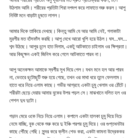
উঠলাম আমি। শরীরের প্রতিটা শিরা দপদপ করে লাফাতে শুরু করল। আপু
নিবিষ্ট মনে বাড়াটা চুষতে লাগল।
আমার দিকে তাকিয়ে দেখছে। কিন্তু আমি যে আর আমি নেই, গলাকাটা
মুরগীর মত হাঁসফাঁস করছি। আপু দেখে আরো খুশি হয়ে উঠল। ঘস…ঘস…
শব্দ উঠছে। আপুর চুলে হাত দিলাম, একটু আটকাতে চাইলাম ওর ক্ষিপ্রতা।
আর কিছুক্ষন একই জিনিস করে গেলে আটকাতে পারব না।
আপু অনেকক্ষন আমাকে স্বর্গীয় সুখ দিয়ে গেল। যখন মনে হল আর পারব
না, ভেতরে ছুটোছুটি শুরু হয়ে গেছে, তখন ওর মাথা ধরে তুলে ফেললাম।
হাতে ধরে নিয়ে এলাম কাছে। গভীর আগ্রহে একটা চুমু খেলাম ওর ঠোঁটে।
শরীরটা ছেড়ে দেয়ায় আমার বুকের উপর পড়ল সে। মাঝখানে দলিত হল ওর
পেশল দুধ দুটো।
গড়ান মেরে ওকে নিচে নিয়ে এলাম। কপালে একটা হালকা চুমু দিয়ে নিচে
নেমে যাচ্ছি, বুক থেকে শুরু করে দু ইঞ্চি পরপর চুমু দিয়ে। ওর গুপ্তধনটার
কাছে পৌঁছে গেছি। সুন্দর করে ক্লীন শেভ করা, একটা কামনা উদ্রেককর