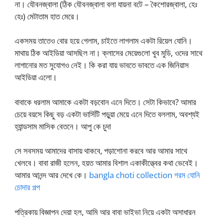
না। যৌবনজ্বালা (ঠিক যৌবনজ্বালা বলা যায়না বটে – কৈশোরজ্বালা, হেঃ
হেঃ) মেটাতাম হাত মেরে।
একসময় তাতেও বোর হয়ে গেলাম, চাইতে লাগলাম একটা রিয়েল যোনি।
মাথায় ঠিক আইডিয়া আসছিল না। ক্লাসের মেয়েগুলো খুব মুডি, ওদের সাথে
লাগানোর মত সুযোগও নেই। কি করা যায় ভাবতে ভাবতে এক জিনিয়াস
আইডিয়া এলো।
বাবাকে ধরলাম আমাকে একটা বড়বোন এনে দিতে। সেটা কিভাবে? আমার
চেয়ে বয়সে কিছু বড় একটা ভার্সিটি পড়ুয়া মেয়ে এনে দিতে বললাম, অবশ্যই
হ্যান্ডসাম মাসিক বেতনে। আপু কে চুদা
সে সবসময় আমাদের বাসায় থাকবে, পড়াশোনা করবে আর আমার সাথে
খেলবে। বাবা রাজী হলেন, হয়ত আমার বিশাল একাকীত্ত্বের কথা ভেবেই।
আমার আনন্দ আর দেখে কে।
bangla choti collection গরম যোনি
চোদার গল্প
পত্রিকায় বিজ্ঞাপন দেয়া হল, আমি আর বাবা ভাইভা নিয়ে একটা অসাধারন