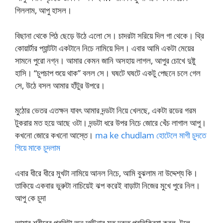
গিললাম, আপু হাসল।
বিছানা থেকে পিঠ ছেড়ে উঠে এলো সে। চাদরটা সরিয়ে দিল গা থেকে। থ্রি
কোয়ার্টার প্যান্টটা একটানে নিচে নামিয়ে দিল। এবার আমি একটা মেয়ের
সামনে পুরো নগ্ন। আমার কেমন জানি অসহায় লাগল, আপুর চোখে দুষ্টু
হাসি। “চুপচাপ শুয়ে থাক” বলল সে। ঘষটে ঘষটে একটু পেছনে চলে গেল
সে, উঠে বসল আমার হাঁটুর উপরে।
মুঠোর ভেতর এতক্ষন যাবৎ আমার দন্ডটা নিয়ে খেলছে, একটা রডের গরম
টুকরার মত হয়ে আছে ওটা। দন্ডটা ধরে উপর নিচে জোরে খেঁচ লাগাল আপু।
কখনো জোরে কখনো আস্তে।
ma ke chudlam হোটেলে মাগী চুদতে
গিয়ে মাকে চুদলাম
এবার ধীরে ধীরে মুখটা নামিয়ে আনল নিচে, আমি বুঝলাম না উদ্দেশ্য কি।
তাকিয়ে একবার ভুরুটা নাচিয়েই ঝপ করেই বাড়াটা নিজের মুখে পুরে নিল।
আপু কে চুদা
আমার শরীরের প্রতিটা অনু দূর্ঘটনার মত দ্রুত প্রতিক্রিয়া করল, টলে