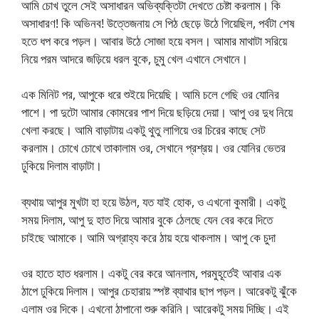
আমি চোখ তুলে সেই অসাধারন অভিব্যক্তিটা দেখতে চেষ্টা করলাম। কি
অসাধারণ! কি অভিনব! উত্তেজনায় সে পিঠ ছেড়ে উঠে গিয়েছিল, পর্বটা শেষ
হতে ধপ করে পড়ল। আবার উঠে সোজা হয়ে বসল। আমার মাথাটা সরিয়ে
নিয়ে পরম আদরে জড়িয়ে ধরল বুকে, চুমু খেল এখানে সেখানে।
এক মিনিট পর, আপুকে ধরে শুইয়ে দিয়েছি। আমি চলে গেছি ওর যোনির
পাশে। পা দুটো আমার কোমরের পাশ দিয়ে ছড়িয়ে দেয়া। আপু ওর দুধ নিয়ে
খেলা করছে। আমি বাড়াটায় একটু থুতু লাগিয়ে ওর চিরের কাছে সেট
করলাম। চোখে চোখে তাকালাম ওর, সেখানে প্রশ্রয়। ওর যোনির ভেতর
ঢুকিয়ে দিলাম বাড়াটা।
ব্যথায় আপুর মুখটা হা হয়ে উঠল, যত যাই হোক, ও এখনো কুমারী। একটু
সময় দিলাম, আপু দু হাত দিয়ে আমার বুকে ঠেলছে যেন বের করে দিতে
চাইছে আমাকে। আমি অগ্রাহ্য করে ঠায় হয়ে থাকলাম। আপু কে চুদা
ওর হাতে হাত ধরলাম। একটু বের করে আনলাম, পরমুহূর্তেই আবার এক
ঠাপে ঢুকিয়ে দিলাম। আপুর চেহারায় স্পষ্ট ব্যাথার ছাপ পড়ল। আরেকটু ঝুঁকে
এলাম ওর দিকে। এখনো ঠাপানো শুরু করিনি। আরেকটু সময় দিচ্ছি। এই