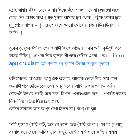
হঠাৎ আবার ঝটকা মেরে আমার দিকে ঝুঁকে পড়ল। খোলা চুলগুলো এসে
ঢেকে দিল আমার মাথা। মৃদু সুবাস আসছে চুল থেকে। ঝুঁকে আমার চুলে
চুমু খেতে লাগল আপু। চেপে ধরছে আরো জোরে। বাঁধনে ঢিল দিলাম না
আমিও।
বুকের বৃন্তের উপরিভাগের জামাটা ভিজে গেছে। এবার আমি কুটকুট করে
কামড় দিচ্ছি। ওর গলা দিয়ে হালকা শীৎকার বেরিয়ে এলো – আঃ…
boro
apu chudlam তিন ক্লাস বড় ক্লাস টেনের আপুকে চুদলাম
কলিংবেলের আওয়াজ, আপু এক ঝটকায় আমাকে ছেড়ে দিয়ে সরে গেল।
ওড়নাটা পরে দৌড়ে চলে গেল অন্য ঘরে। আমি দরজায় আগমনকারীর
চোদ্দগুষ্ঠী উদ্ধার করছি মনে মনে, নিশ্চই পেপারওয়ালা হবে। পেপারটা দরজার
নিচে দিয়ে গড়িয়ে দিয়ে চলে গেছে।
সেদিন সারাদিন আর আপুর দেখা মিলল না। আপু কে চুদা
আমি সুযোগ খুঁজছি বটে, তবে যে হন্যে হয়ে খুঁজছি তা না। এর মধ্যে আপু
নরমাল হয়ে গেছে, আমিও যেন কিছুই হয়নি এমনি ভাবে আছি। বাবার