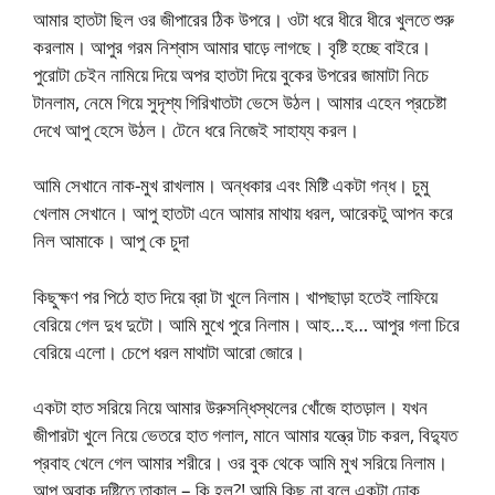
আমার হাতটা ছিল ওর জীপারের ঠিক উপরে। ওটা ধরে ধীরে ধীরে খুলতে শুরু
করলাম। আপুর গরম নিশ্বাস আমার ঘাড়ে লাগছে। বৃষ্টি হচ্ছে বাইরে।
পুরোটা চেইন নামিয়ে দিয়ে অপর হাতটা দিয়ে বুকের উপরের জামাটা নিচে
টানলাম, নেমে গিয়ে সুদৃশ্য গিরিখাতটা ভেসে উঠল। আমার এহেন প্রচেষ্টা
দেখে আপু হেসে উঠল। টেনে ধরে নিজেই সাহায্য করল।
আমি সেখানে নাক-মুখ রাখলাম। অন্ধকার এবং মিষ্টি একটা গন্ধ। চুমু
খেলাম সেখানে। আপু হাতটা এনে আমার মাথায় ধরল, আরেকটু আপন করে
নিল আমাকে। আপু কে চুদা
কিছুক্ষণ পর পিঠে হাত দিয়ে ব্রা টা খুলে নিলাম। খাপছাড়া হতেই লাফিয়ে
বেরিয়ে গেল দুধ দুটো। আমি মুখে পুরে নিলাম। আহ…হ… আপুর গলা চিরে
বেরিয়ে এলো। চেপে ধরল মাথাটা আরো জোরে।
একটা হাত সরিয়ে নিয়ে আমার উরুসন্ধিস্থলের খোঁজে হাতড়াল। যখন
জীপারটা খুলে নিয়ে ভেতরে হাত গলাল, মানে আমার যন্ত্রে টাচ করল, বিদ্যুত
প্রবাহ খেলে গেল আমার শরীরে। ওর বুক থেকে আমি মুখ সরিয়ে নিলাম।
আপু অবাক দৃষ্টিতে তাকাল – কি হল?! আমি কিছু না বলে একটা ঢোক