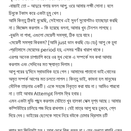
-বাচ্চাই তো – আদুরে গলায় বলল আপু, ওরে আমার লক্ষী সোনা। বলে
চিবুকে টকাস করে একটা চুমু খেল।
আমি কিন্তু ঠিকই বুঝেছি, সেইসাথে এই সুবর্ণ সুযোগটাও হাতছাড়া করছি
না। জিজ্ঞেস করলাম – কি হয়েছে বলনা, আমার খুব টেনশন লাগছে।
-বুঝলি না গাধা, এগুলো মেয়েলী সমস্যা, ঠিক হয়ে যাবে।
-মেয়েলী সমস্যা কিরকম? [আমি just ভান করছি হেঃ হেঃ] আপু কে চুদা
-প্রতিমাসে মেয়েদের period হয়, এসময় শরীর খারাপ থাকে।
এরপর অনেক চাপাচাপি করে ওর মুখ থেকে এ সম্পর্কে সব কথা আদায়
করলাম এবং সেদিনের মত ক্ষ্যান্ত দিলাম।
আপু পরের দু’দিনে স্বাভাবিক হয়ে গেল। আমাদের পাতানো ভাই-বোনের
অমৃত সম্পর্ক আগের মত চলতে লাগল। কিন্তু ভাই, কামনা হল মানুষের
মৌলিক তাড়নার একটি। একে সহজে নিবৃত্ত করা যায় না। আমিও পারবো
না। তাই আবার Attempt নিলাম ফ্রি হবার।
এমন একটা মুভি পছন্দ করলাম যেটাতে খুব হালকা সেক্স দৃশ্য আছে। আমার
কম্পিউটারে চালিয়ে পজ দিয়ে রাখলাম। যেই মাত্র আপু ঘরে ঢুকবে, প্লে
দিয়ে দেব। ভাইয়ের ছেলেকে সাথে নিয়ে বউকে চোদার থ্রিসাম চটি
প্ল্যান মত জিনিসটা হল। আপু দেখে কিছু বলল না। যেন দেখতে পায়নি এমন