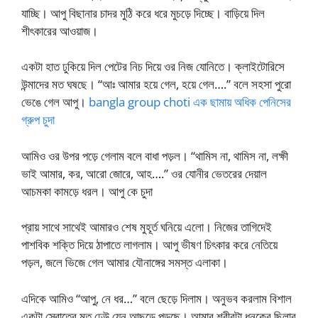
যাচ্ছি। আপু বিছানার চাদর মুঠি করে ধরে মুচড়ে দিচ্ছে। বাড়িয়ে দিল
শীৎকারের আওয়াজ।
একটা হাত ঢুকিয়ে দিল পেটের নিচ দিয়ে ওর নিজ যোনিতে। ক্লাইটোরিসে
উন্মাদের মত ঘষছে। “আঃ আমার হয়ে গেল, হয়ে গেল….” বলে সহসা পুরো
ভেঙে গেল আপু।
bangla group choti এক ছামায় অধিক পেনিসের
গ্রুপ চুদা
আমিও ওর উপর পড়ে গেলাম বলে বাধা পড়ল। “থামিস না, থামিস না, লক্ষী
ভাই আমার, কর, আরো জোরে, আহ….” ওর যোনীর ভেতরের দেয়াল
আচমকা কামড়ে ধরল। আপু কে চুদা
প্রায় সাথে সাথেই আমারও শেষ মুহূর্ত ঘনিয়ে এলো। নিজের তাগিদেই
পাশবিক শক্তি দিয়ে ঠাপাতে লাগলাম। আপু ভীষণ চিৎকার করে নেতিয়ে
পড়ল, জলে ভিজে গেল আমার যৌনাঙ্গের সমস্ত এলাকা।
এদিকে আমিও “আপু, নে ধর…” বলে ছেড়ে দিলাম। অনুভব করলাম বিশাল
একটা স্রোতের মত ঢেউ যেন আছড়ে পড়ছে। আমার শরীরটা ধনুকের ছিলার