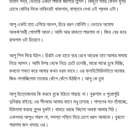
উতাল গন্ধ, ভেতরে একটা পশুকে জাগিয়ে তুলল। কিছুটা সময় কেবল মুগ্ধ
চোখে যোনির দিকে তাকিয়েই থাকলাম, বাস্তবে দেখা এই প্রথম এটা।
আপু একটা হাত এগিয়ে আনল, চিরে ধরল যোনিটা। ভেতরে অমোঘ
আকর্ষণময়ী গোলাপী আভা। আমি আর থাকতে পারলাম না। জিভ বের করে
রাখলাম ওই চিরেতে।
আপু শিস দিয়ে উঠল। চিরটা এক হাতে ধরে রেখে আরেক হাত আমার মাথায়
নিয়ে আসল। আমি উপর থেকে নিচে চেটে চলেছি, মাঝে মাঝে চুষে দিচ্ছি,
কখনো শক্ত করে আবার কখন নরম ভাবে। ওর ক্লাইটোরিসটাতে যতবার
জিভ লাগাচ্ছিলাম ততবার কেঁপে কেঁপে উঠছিল। আপু কে চুদা
আপু উত্তেজনায় কি করবে বুঝে উঠতে পারছে না। বুঝলাম ও পুরোপুরি
দুনিয়ার বাইরে; ওর শীৎকার আমার কানে মধু ঢালছে। পাগলের মত হাঁপাচ্ছে,
উঠানামা করছে সুন্দর বুকটা। খামচে ধরছে বিছানা অথবা আমার পিঠ।
একসময় আপুও পারল না, সমস্ত শক্তি দিয়ে চেপে ধরল আমাকে। বুঝতে
পারলাম জল খসছে ওর।