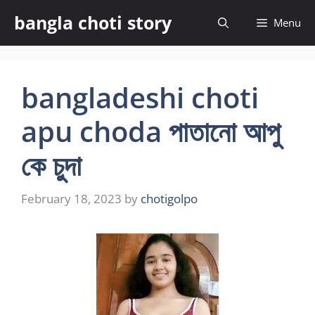
Skip
bangla choti story
Menu
to
content
bangladeshi choti
apu choda পাতানো আপু
কে চুদা
February 18, 2023
by
chotigolpo