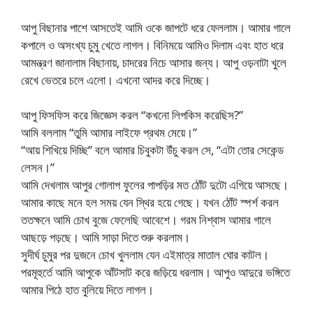
আপু বিছানার পাশে আসতেই আমি ওকে জাপটে ধরে ফেললাম। আমার গালে
কপালে ও অসংখ্য চুমু খেতে লাগল। বিনিময়ে আমিও দিলাম এবং হাত ধরে
আমন্ত্রণ জানালাম বিছানায়, চাদরের নিচে আসার জন্য। আপু ওড়নাটা খুলে
রেখে ভেতরে চলে এলো। এখনো আদর করে দিচ্ছে।
আপু ফিসফিস করে জিজ্ঞেস করল “কখনো লিপকিস করেছিস?”
আমি বললাম “তুমি আমার লাইফে প্রথম মেয়ে।”
“আয় শিখিয়ে দিচ্ছি” বলে আমার চিবুকটা উঁচু করল সে, “এটা তোর সেকেন্ড
লেসন।”
আমি দেখলাম আপুর গোলাপ ফুলের পাপড়ির মত ঠোঁট দুটো এগিয়ে আসছে।
আমার কাছে মনে হল সময় যেন স্থির হয়ে গেছে। যখন ঠোঁট স্পর্শ করল
ততক্ষনে আমি চোখ বুজে ফেলেছি আবেশে। গরম নিশ্বাস আমার গালে
আছড়ে পড়ছে। আমি সাড়া দিতে শুরু করলাম।
সুদীর্ঘ চুমুর পর দুজনে চোখ খুললাম যেন এইমাত্র মাতাল ঘোর কাটল।
পরমূহুর্তে আমি আপুকে আঁটসাট করে জড়িয়ে ধরলাম। আপুও আদুরে ভঙ্গিতে
আমার পিঠে হাত বুলিয়ে দিতে লাগল।