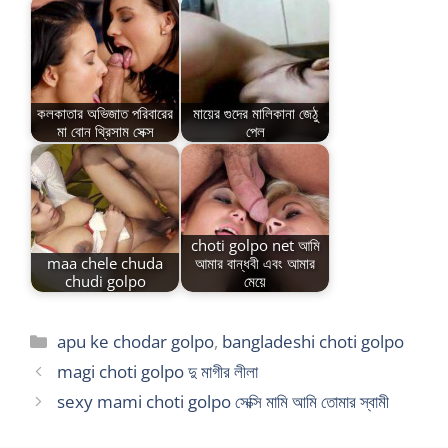
কলকাতার অভিজাত পরিবারের
মায়ের গুদের মালিকানা জেঠু
মা বোন থ্রিসাম সেক্স
পেল
choti golpo net আমি
maa chele chuda
আমার বান্ধবী এবং আমার
chudi golpo
মেয়ে
Categories
apu ke chodar golpo
,
bangladeshi choti golpo
magi choti golpo দু মাগীর লীলা
sexy mami choti golpo সেক্সি মামি আমি তোমার স্বামী