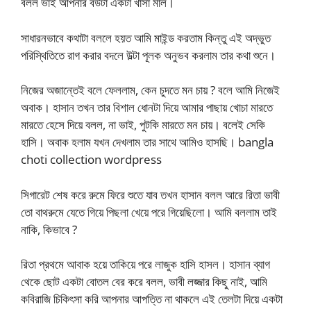
বলল ভাই আপনার বউটা একটা খাসা মাল।
সাধারনভাবে কথাটা বললে হয়ত আমি মাইন্ড করতাম কিন্তু এই অদ্ভুত
পরিস্থিতিতে রাগ করার বদলে উল্টা পূলক অনুভব করলাম তার কথা শুনে।
নিজের অজান্তেই বলে ফেললাম, কেন চুদতে মন চায় ? বলে আমি নিজেই
অবাক। হাসান তখন তার বিশাল ধোনটা দিয়ে আমার পাছায় খোচা মারতে
মারতে হেসে দিয়ে বলল, না ভাই, পুটকি মারতে মন চায়। বলেই সেকি
হাসি। অবাক হলাম যখন দেখলাম তার সাথে আমিও হাসছি। bangla
choti collection wordpress
সিগারেট শেষ করে রুমে ফিরে শুতে যাব তখন হাসান বলল আরে রিতা ভাবী
তো বাথরুমে যেতে গিয়ে পিছলা খেয়ে পরে গিয়েছিলো। আমি বললাম তাই
নাকি, কিভাবে ?
রিতা প্রথমে আবাক হয়ে তাকিয়ে পরে লাজুক হাসি হাসল। হাসান ব্যাগ
থেকে ছোট একটা বোতল বের করে বলল, ভাবী লজ্জার কিছু নাই, আমি
কবিরাজি চিকিৎসা করি আপনার আপত্তি না থাকলে এই তেলটা দিয়ে একটা