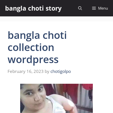
Skip
bangla choti story
Menu
to
content
bangla choti
collection
wordpress
February 16, 2023
by
chotigolpo