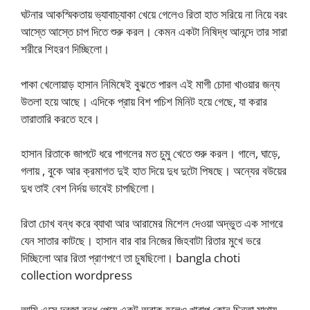
ঘটনার আকস্মিকতায় ভ্যাবাচ্যাকা খেয়ে গেলেও রিতা হাত সরিয়ে না নিয়ে বরং
আস্তে আস্তে চাপ দিতে শুরু করল। কেমন একটা নিষিদ্ধ আনন্দে তার সারা
শরীরে শিহরণ দিচ্ছিলো।
পাকা খেলোয়াড় হাসান নিমিষেই বুঝতে পারল এই মাগী চোদা খাওয়ার জন্য
উতলা হয়ে আছে। এদিকে প্রায় বিশ পচিশ মিনিট হয়ে গেছে, যা করার
তারাতারি করতে হবে।
হাসান রিতাকে জাপটে ধরে পাগলের মত চুমু খেতে শুরু করল। গালে, ঘাড়ে,
গলায় , বুকে আর ক্রমাগত দুই হাত দিয়ে দুধ দুটো পিষছে। অন্যের বউয়ের
দুধ তাই বেশ নির্দয় ভাবেই চাপছিলো।
রিতা চোখ বন্ধ করে ব্যাথা আর আরামের মিশেল দেওয়া অদ্ভুত এক সাগরে
যেন সাতার কাটছে। হাসান বার বার নিজের জিহবাটা রিতার মুখে ভরে
দিচ্ছিলো আর রিতা প্রাণপণে তা চুষছিলো। bangla choti
collection wordpress
আমি এসে দরজা বন্ধ পেয়ে একটু অবাক হলেও খারাপ কোন চিন্তা মাথায়