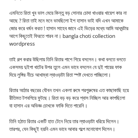
এমনিতে রিতা খুব ভাল মেয়ে কিন্তু বড় সোনার চোদা খাওয়ার খায়েশ কার না
আছে ? রিতা তাই মনে মনে ভাবছিলো ইশ হাসান ভাই যদি এখন আমাকে
জোর করে ধর্ষন করত ! হাসান সাহেব জানে এই ভিড়ের মধ্যে আমি আধঘন্টার
আগে কিছুতেই ফিরতে পারব না। bangla choti collection
wordpress
তাই গল্প করার উছিলায় তিনি রিতার পাশে গিয়ে বসলেন। কথা বলতে বলতে
একসময় দুইপা খাটের উপর তুলে এমন ভাবে বসলেন যে দুই পায়ের ফাক
দিয়ে লুঙ্গির নীচে আখাম্বা ল্যাওড়াটা রিতা স্পষ্ট দেখতে পাচ্ছিলো।
রিতার আঠার বছরের যৌবন তখন একলা রুমে পরপুরুষের এত কাছাকাছি হয়ে
রীতিমত টগবগিয়ে ফুটছে। রিতা বড় বড় করে শ্বাস নিচ্ছিল আর কাপছিলো
যা হাসান এর অভিজ্ঞ চোখকে ফাকি দিতে পারেনি।
তিনি হঠাত রিতার একটি হাত টেনে নিয়ে তার ল্যাওড়াটা ধরিয়ে দিলেন।
তারপর, যেন কিছুই হয়নি এমন ভাবে আবার গল্পে মনোযোগ দিলেন।