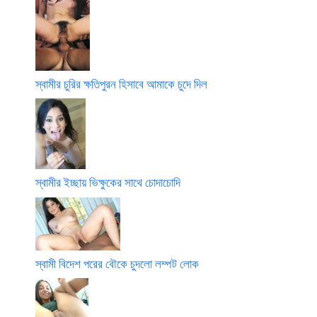
স্বামীর চুরির ক্ষতিপুরন হিসাবে আমাকে চুদে দিল
স্বামীর ইচ্ছায় ভিক্ষুকের সাথে চোদাচোদি
স্বামী বিদেশ পরের বৌকে চুদলো লম্পট লোক