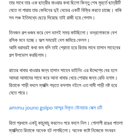
তার সাথে তার এক ছাত্রীর যাওয়ার কথা ছিলো কিন্তু শেষ মূহুর্তে ছাত্রীটি
যেতে না পারায় তার কেবিনের দুই বেডের একটি বিক্রি করতে চাচ্ছে। বাকি
সব লঞ্চ ইতিমধ্যে ছেড়ে দিয়েছে তাই রাজী হয়ে গেলাম।
তিনজন গল্প গুজব করে বেশ ভালই সময় কাটছিলো। ভদ্রলোককে বেশ
রসিক মনে হচ্ছে। অল্প সময়েই বেশ জমিয়ে ফেলল।
আমি বরাবরই কথা কম বলি তাই শ্রোতা হয়ে রিতার সাথে হাসান সাহেবের
গল্প উপভোগ করছিলাম।
রাতের খাবার খাওয়ার জন্য হাসান সাহেব ডাইনিং এর ঊদ্দেশ্যে বের হলে
আমরা আমাদের সাথে করে আনা খাবার খেয়ে শোয়ার জন্য রেডি হলাম।
রিতাকে শাড়ী বদলে ম্যাক্সি পড়তে বললাম নইলে এত দামী শাড়ী নষ্ট হয়ে
যেতে পারে।
ammu jouno golpo আম্মুর বিকৃত যৌনাচার সেক্স চটি
রিতা প্রথমে একটু কাচুমাচু করলেও পরে বদলে নিল। গোলাপী রঙের পাতলা
ম্যাক্সিতে রিতাকে অনেক হট লাগছিলো। অনেক কষ্টে নিজেকে সংবরন