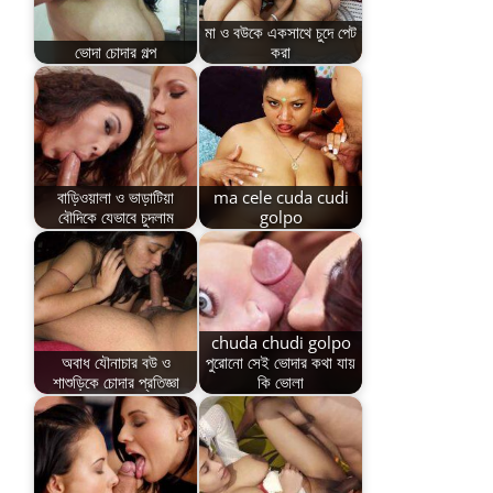
মা ও বউকে একসাথে চুদে পেট
ভোদা চোদার গল্প
করা
বাড়িওয়ালা ও ভাড়াটিয়া
ma cele cuda cudi
বৌদিকে যেভাবে চুদলাম
golpo
chuda chudi golpo
অবাধ যৌনাচার বউ ও
পুরোনো সেই ভোদার কথা যায়
শাশুড়িকে চোদার প্রতিজ্ঞা
কি ভোলা