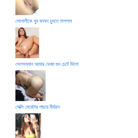
সোনালীকে খুব ঘনঘন চুদতে লাগলাম
সেলসম্যান আমার ভেজা গুদ চেটে দিলো
সেক্সি মেয়েটার পাছায় বীর্যরস