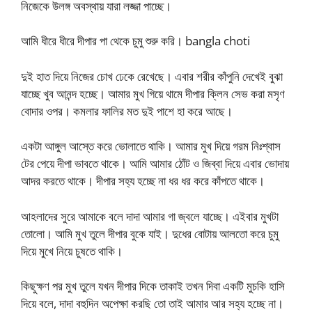
নিজেকে উলঙ্গ অবস্থায় যারা লজ্জা পাচ্ছে।
আমি ধীরে ধীরে দীপার পা থেকে চুমু শুরু করি। bangla choti
দুই হাত দিয়ে নিজের চোখ ঢেকে রেখেছে। এবার শরীর কাঁপুনি দেখেই বুঝা
যাচ্ছে খুব আনন্দ হচ্ছে। আমার মুখ গিয়ে থামে দীপার ক্লিন সেভ করা মসৃণ
বোদার ওপর। কমলার ফালির মত দুই পাশে হা করে আছে।
একটা আঙ্গুল আস্তে করে ভোলাতে থাকি। আমার মুখ দিয়ে গরম নিঃশ্বাস
টের পেয়ে দীপা ভাবতে থাকে। আমি আমার ঠোঁট ও জিব্বা দিয়ে এবার ভোদায়
আদর করতে থাকে। দীপার সহ্য হচ্ছে না ধর ধর করে কাঁপতে থাকে।
আহলাদের সুরে আমাকে বলে দাদা আমার গা জ্বলে যাচ্ছে। এইবার মুখটা
তোলো। আমি মুখ তুলে দীপার বুকে যাই। দুধের বোটায় আলতো করে চুমু
দিয়ে মুখে নিয়ে চুষতে থাকি।
কিছুক্ষণ পর মুখ তুলে যখন দীপার দিকে তাকাই তখন দিবা একটি মুচকি হাসি
দিয়ে বলে, দাদা বহুদিন অপেক্ষা করছি তো তাই আমার আর সহ্য হচ্ছে না।