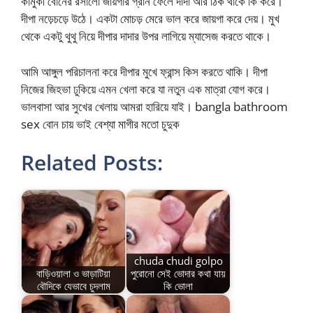
কামুকী বোনের রসালো জায়গার গ্রান ফেলে দাদা আর ঠিক থাকে কি করে।
দীপা নড়েচড়ে উঠে। একটা মোচড় মেরে ভাল করে জায়গা করে দেয়। মুখ
থেকে একটু থুথু নিয়ে দীপার দাদার উপর লাগিয়ে ম্যাসেজ করতে থাকে।
আমি আঙ্গুল পরিচালনা করে দীপার মুখে ফ্রান্স কিস করতে থাকি। দীপা
নিজের জিহভা ঢুকিয়ে এমন খেলা করে যা নতুন এক মাত্রা যোগ করে।
ভালবাসা আর সুখের খেলায় আমরা হারিয়ে যাই। bangla bathroom
sex বোন চায় ভাই বেশ্যা মাগীর মতো চুদুক
Related Posts:
chuda chudi golpo
বাড়িওয়ালা ও ভাড়াটিয়া
পুরোনো সেই ভোদার কথা যায়
বৌদিকে যেভাবে চুদলাম
কি ভোলা