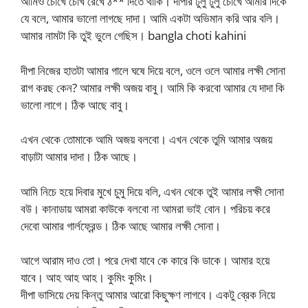
আমিও চোখে চোখ রেখে ঠ** দিতে থাকি। দীপার ঢুলু ঢুলু চোখে আমার দিকে
যে বলে, আমার ভালো লাগছে দাদা। আমি একটা অভিমান করি আর বলি।
আমার নামটা কি তুই ভুলে গেছিস। bangla choti kahini
দীপা নিজের হাতটা আমার গালে ঘষে দিয়ে বলে, ওলে ওলে আমার লক্ষী সোনা
রাগ করছ কেন? আমার লক্ষী অজয় বাবু। আমি কি করবো আমার যে দাদা কি
ভালো লাগে। ঠিক আছে বাবু।
এখন থেকে তোমাকে আমি অজয় বলবো। এখন থেকে তুমি আমার অজয়
বাড়াটা আমার দাদা। ঠিক আছে।
আমি নিচে হয়ে দিবার মুখে চুমু দিয়ে বলি, এখন থেকে তুই আমার লক্ষী সোনা
বউ। কানাডায় আমরা কাউকে বলবো না আমরা ভাই বোন। পরিচয় করে
দেবো আমার গার্লফ্রেন্ড। ঠিক আছে আমার লক্ষী সোনা।
আগে আরাম দাও তো। পরে দেখা যাবে কে কারে কি ডাকে। আমার হয়ে
যাবে। আহ আহ আহ। কুমিং কুমিং।
দীপা ভাসিয়ে দেয় কিন্তু আমার আরো কিছুক্ষণ লাগবে। একটু ব্রেক নিয়ে