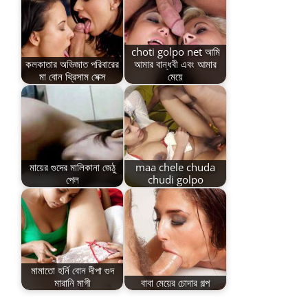
choti golpo net আমি
কলকাতার অভিজাত পরিবারের
আমার বান্ধবী এবং আমার
মা বোন থ্রিসাম সেক্স
মেয়ে
মায়ের গুদের মালিকানা জেঠু
maa chele chuda
পেল
chudi golpo
মামাতো হর্নি বোন দীপা গুদ
মারানি মাগী
বাবা মেয়ের চোদার গল্প