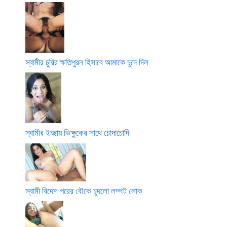
স্বামীর চুরির ক্ষতিপুরন হিসাবে আমাকে চুদে দিল
স্বামীর ইচ্ছায় ভিক্ষুকের সাথে চোদাচোদি
স্বামী বিদেশ পরের বৌকে চুদলো লম্পট লোক