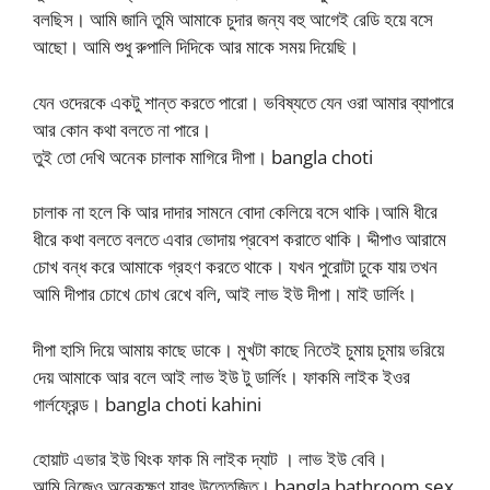
বলছিস। আমি জানি তুমি আমাকে চুদার জন্য বহু আগেই রেডি হয়ে বসে
আছো। আমি শুধু রুপালি দিদিকে আর মাকে সময় দিয়েছি।
যেন ওদেরকে একটু শান্ত করতে পারো। ভবিষ্যতে যেন ওরা আমার ব্যাপারে
আর কোন কথা বলতে না পারে।
তুই তো দেখি অনেক চালাক মাগিরে দীপা। bangla choti
চালাক না হলে কি আর দাদার সামনে বোদা কেলিয়ে বসে থাকি।আমি ধীরে
ধীরে কথা বলতে বলতে এবার ভোদায় প্রবেশ করাতে থাকি। দ্দীপাও আরামে
চোখ বন্ধ করে আমাকে গ্রহণ করতে থাকে। যখন পুরোটা ঢুকে যায় তখন
আমি দীপার চোখে চোখ রেখে বলি, আই লাভ ইউ দীপা। মাই ডার্লিং।
দীপা হাসি দিয়ে আমায় কাছে ডাকে। মুখটা কাছে নিতেই চুমায় চুমায় ভরিয়ে
দেয় আমাকে আর বলে আই লাভ ইউ টু ডার্লিং। ফাকমি লাইক ইওর
গার্লফ্রেন্ড। bangla choti kahini
হোয়াট এভার ইউ থিংক ফাক মি লাইক দ্যাট । লাভ ইউ বেবি।
আমি নিজেও অনেকক্ষণ যাবৎ উত্তেজিত। bangla bathroom sex