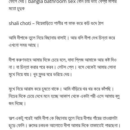
ফেলে দেয়। bangla bathroom sex বোন চায় ভাই বেশ্যা মাগীর
মতো চুদুক
shali choti – বিয়েবাড়িতে শালীর পা ফাক করে কচি গুদে ঠাপ
আমি দীপাকে তুলে নিয়ে বিছানায় বাসাই। আর বলি দীপা দেখ চিন্তা করে
এখনো সময় আছে।
দীপা করুণভাবে আমার দিকে চেয়ে বলে, দাদা প্লিজ আমাকে আর কষ্ট দিও
না। যা চিন্তা করার পরে করব। লেটস প্লে। বসে থেকেই আমার সোনা
মুখে নিয়ে যায়। খুব সুন্দর ঘরে ভরিয়ে দেয়।
মুখে নিয়ে আরাম করে চুষতে থাকে। আমি দাঁড়িয়ে থর থর করে কাঁপছি।
নিচের দিকে চেয়ে দেখে মনে হচ্ছে আকাশ থেকে একটা পরী এসে আমায় ব্লু
জব দিচ্ছে।
অল্প একটু পরেই আমি দীপা কে বিছানায় তুলে নিয়ে দীপার গাঁয়ের তাওয়ালটা
ছুড়ে ফেলি। রুমের চকচক আলোতে দীপা আমার দিকে তাকাতেই পারছেনা।