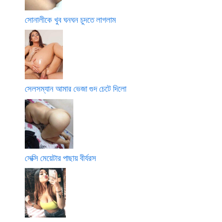
সোনালীকে খুব ঘনঘন চুদতে লাগলাম
সেলসম্যান আমার ভেজা গুদ চেটে দিলো
সেক্সি মেয়েটার পাছায় বীর্যরস