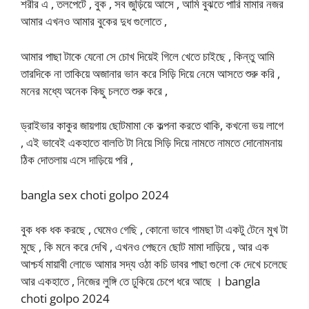
শরীর এ , তলপেটে , বুক , সব জুড়িয়ে আসে , আমি বুঝতে পারি মামার নজর
আমার এখনও আমার বুকের দুধ গুলোতে ,
আমার পাছা টাকে যেনো সে চোখ দিয়েই গিলে খেতে চাইছে , কিন্তু আমি
তারদিকে না তাকিয়ে অজানার ভান করে সিড়ি দিয়ে নেমে আসতে শুরু করি ,
মনের মধ্যে অনেক কিছু চলতে শুরু করে ,
ড্রাইভার কাকুর জায়গায় ছোটমামা কে কল্পনা করতে থাকি, কখনো ভয় লাগে
, এই ভাবেই একহাতে বালতি টা নিয়ে সিড়ি দিয়ে নামতে নামতে দোনোমনায়
ঠিক দোতলায় এসে দাড়িয়ে পরি ,
bangla sex choti golpo 2024
বুক ধক ধক করছে , ঘেমেও গেছি , কোনো ভাবে গামছা টা একটু টেনে মুখ টা
মুছে , কি মনে করে দেখি , এখনও পেছনে ছোট মামা দাড়িয়ে , আর এক
আশ্চর্য মায়াবী লোভে আমার সদ্য ওঠা কচি ডাবর পাছা গুলো কে দেখে চলেছে
আর একহাতে , নিজের লুঙ্গি তে ঢুকিয়ে চেপে ধরে আছে । bangla
choti golpo 2024