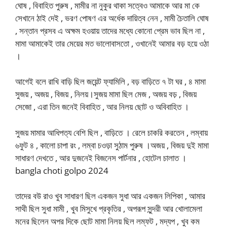
ঘোষ , বিবাহিত পুরুষ , মামীর না নুকুর থাকা সত্বেও আমাকে আর মা কে
সেখানে ঠাই দেই , ভরণ পোষণ এর অর্ধেক দায়িত্ব নেন , মামী চৈতালি ঘোষ
, সন্তান প্রসব এ অক্ষম হওয়ায় তাদের মধ্যে কোনো প্রেম ভাব ছিল না ,
মামা আমাকেই তার মেয়ের মত ভালোবাসতো , ওখানেই আমার বড় হয়ে ওঠা
।
আগেই বলে রাখি বাড়ি ছিল জয়েন্ট ফ্যামিলি , বড় বাড়িতে ৭ টা ঘর , ৪ মামা
সুজয় , অজয় , বিজয় , নিলয়।সুজয় মামা ছিল মেজ , অজয় বড় , বিজয়
সেজো , এরা তিন জনেই বিবাহিত , আর নিলয় ছোট ও অবিবাহিত ।
সুজয় মামার আধিপত্য বেশি ছিল , বাড়িতে । রেলে চাকরি করতেন , লম্বায়
৬ফুট ৪ , কালো চাপা রং , লম্বা চওড়া সুঠাম পুরুষ ।অজয় , বিজয় দুই মামা
সাধারণ দেখতে , আর দুজনেই বিজনেস পার্টনার , হোটেল চালাত ।
bangla choti golpo 2024
তাদের বউ রাও খুব সাধারণ ছিল একজন সুধা আর একজন লিপিকা , আমার
সাথী ছিল সুধা মামী , খুব মিসুখে প্রকৃতির , অপরূপ সুন্দরী আর খোলামেলা
মনের ছিলেন অপর দিকে ছোট মামা নিলয় ছিল লম্ফট , মদ্যপ , খুব কম