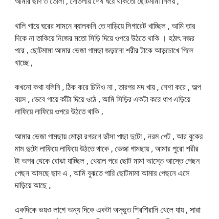
আমার ছাদ ৩ তোলা , দোতলায় শেষ ঘরে থাকতো ছোটমামা নিলয় ,
খালি গায়ে ঘরের সামনে ব্যালকনি তে দাড়িয়ে সিগারেট খাচ্ছিল , আমি তার
দিকে না তাকিয়ে নিজের মতো সিড়ি দিয়ে ওপরে উঠতে থাকি । হঠাৎ নজর
পরে , ছোটমামা আমার ভেজা গামছা জড়ানো শরীর টাকে আড়চোখে গিলে
খাচ্ছে ,
কখনো কথা বলিনি , ঠিক করে চিনিও না , তারপর মদ খায় , নেশা করে , অল্প
বয়স , ভেবে গায়ে কাঁটা দিয়ে ওঠে , আমি সিড়ির একটা করে ধাপ এড়িয়ে
লাফিয়ে লাফিয়ে ওপরে উঠতে থাকি ,
আমার ভেজা গামছায় মোড়া রগরগে ডাঁসা পাছা দুটো , নরম পেট , আর বুকের
মাম দুটো লাফিয়ে লাফিয়ে উঠতে থাকে , ভেজা গামছায় , আমার পুরো শরীর
টা অপর থেকে বোঝা যাচ্ছিল , খেয়াল পরে ছোট মামা আস্তে আস্তে পেছন
পেছন আসছে ছাদ এ , আমি বুঝতে পারি ছোটমামা আমার পেছনে এসে
দাড়িয়ে আছে ,
একদিকে ভয়ও লাগে অন্য দিকে একটা অদ্ভুত শিরশিরানি খেলে যায় , সারা