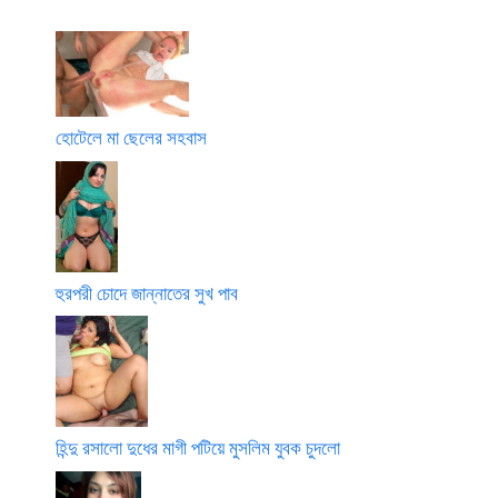
হোটেলে মা ছেলের সহবাস
হুরপরী চোদে জান্নাতের সুখ পাব
হিন্দু রসালো দুধের মাগী পটিয়ে মুসলিম যুবক চুদলো