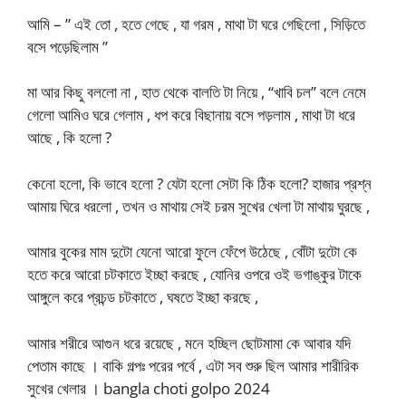
আমি – ” এই তো , হতে গেছে , যা গরম , মাথা টা ঘরে গেছিলো , সিড়িতে
বসে পড়েছিলাম ”
মা আর কিছু বললো না , হাত থেকে বালতি টা নিয়ে , “খাবি চল” বলে নেমে
গেলো আমিও ঘরে গেলাম , ধপ করে বিছানায় বসে পড়লাম , মাথা টা ধরে
আছে , কি হলো ?
কেনো হলো, কি ভাবে হলো ? যেটা হলো সেটা কি ঠিক হলো? হাজার প্রশ্ন
আমায় ঘিরে ধরলো , তখন ও মাথায় সেই চরম সুখের খেলা টা মাথায় ঘুরছে ,
আমার বুকের মাম দুটো যেনো আরো ফুলে ফেঁপে উঠেছে , বোঁটা দুটো কে
হতে করে আরো চটকাতে ইচ্ছা করছে , যোনির ওপরে ওই ভগাঙ্কুর টাকে
আঙ্গুলে করে প্রচন্ড চটকাতে , ঘষতে ইচ্ছা করছে ,
আমার শরীরে আগুন ধরে রয়েছে , মনে হচ্ছিল ছোটমামা কে আবার যদি
পেতাম কাছে । বাকি গল্পঃ পরের পর্বে , এটা সব শুরু ছিল আমার শারীরিক
সুখের খেলার । bangla choti golpo 2024