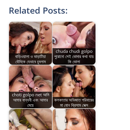
Related Posts:
chuda chudi golpo
বাড়িওয়ালা ও ভাড়াটিয়া
পুরোনো সেই ভোদার কথা যায়
বৌদিকে যেভাবে চুদলাম
কি ভোলা
choti golpo net আমি
আমার বান্ধবী এবং আমার
কলকাতার অভিজাত পরিবারের
মেয়ে
মা বোন থ্রিসাম সেক্স