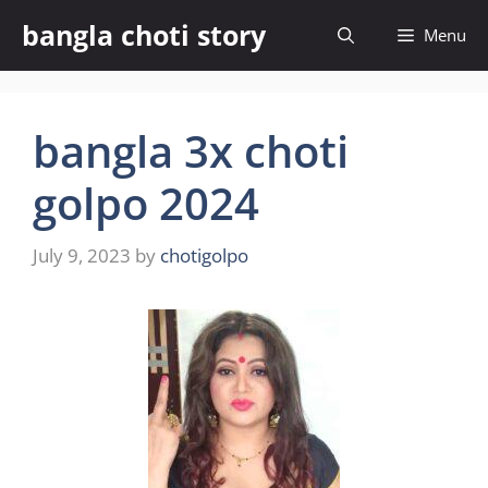
Skip
bangla choti story
Menu
to
content
bangla 3x choti
golpo 2024
July 9, 2023
by
chotigolpo