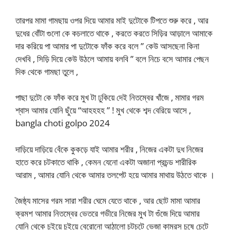
তারপর মামা গামছায় ওপর দিয়ে আমার মাই দুটোকে টিপতে শুরু করে , আর
দুধের বোঁটা গুলো কে কচলাতে থাকে , করতে করতে সিড়ির আড়ালে আমাকে
দার করিয়ে পা আমার পা দুটোকে ফাঁক করে বলে ” কেউ আসছেনা কিনা
দেখবি , সিড়ি দিয়ে কেউ উঠলে আমায় বলবি ” বলে নিচে বসে আমার পেছন
দিক থেকে গামছা তুলে ,
পাছা দুটো কে ফাঁক করে মুখ টা ঢুকিয়ে দেই নিতম্বের খাঁজে , মামার গরম
শ্বাস আমার যোনি ছুঁয়ে “আহহহহ ” ! মুখ থেকে শব্দ বেরিয়ে আসে ,
bangla choti golpo 2024
দাড়িয়ে দাড়িয়ে বেঁকে কুকড়ে যাই আমার শরীর , নিজের একটা দুধ নিজের
হাতে করে চটকাতে থাকি , কেমন যেনো একটা অজানা প্রচন্ড শারীরিক
আরাম , আমার যোনি থেকে আমার তলপেট হয়ে আমার মাথায় উঠতে থাকে ।
জৈষ্ঠ্য মাসের গরম সারা শরীর ঘেমে যেতে থাকে , আর ছোট মামা আমার
ক্রমশ আমার নিতম্বের ভেতরে গভীরে নিজের মুখ টা গুঁজে দিয়ে আমার
যোনি থেকে চুইয়ে চুইয়ে বেরোনো আঠালো চটচটে ভেজা কামরস চুষে চেটে