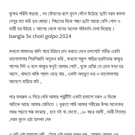
বুকের পরিধি বাড়ছে , নব যৌবনের রসে ফুলে ফেঁপে উঠেছে দুটো নরম কমলা
লেবুর মত কচি দুধ জোড়া। পিছনের দিকে পাছা দুটো আরো বেশি গোল ও
ভারী হয় উঠছে। আগের থেকে মনের অনেক পরিবর্তন দেখা দিয়েছে।
bangla 3x choti golpo 2024
কখনো মামাদের খালি গায়ে উঠানে চান করতে দেখে তলপেটে গভীর একটা
ভালোলাগার শিরশিরানি অনুভব করি , কখনো স্কুল গাড়ির ড্রাইভার কাকুর
পাশের সিট এ বসে কাকুর কনুই আমার পেটে , বুকে ছোঁয়া তে চোখ বন্ধ হয়
আসে , ঘামতে থাকি শ্বাস বেড়ে যায় , একটা অদ্ভুত ভয় ও ভালোলাগার
আবেশে হারিয়ে যাই ,
পরে বাথরুম এ গিয়ে দেখি আমার প্যান্টিটা একটা রসালো তরল এ ভিজে
আটকে আছে আমার যোনিতে । বুঝতে পারি আমার শরীরের উপর অনেকের
নজর পড়তে শুরু করেছে , হবে নই বা কেনো , .১৮ বছর বয়সী , ভারী নিতম্ব
,নরম ফুলে ওঠা হালকা মেদ
এ ফুট ওঠা রসালো পেট , ঠেসে ওঠা ডাবর ডাবর বুক , আমার কোমর এর