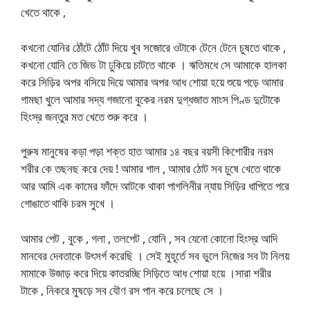
খেতে থাকে ,
কখনো যোনির ঠোঁটে ঠোঁট দিয়ে খুব সজোরে ওটাকে টেনে টেনে চুষতে থাকে ,
কখনো যোনি তে জিভ টা ঢুকিয়ে চাটতে থাকে । ঋতিমধে সে আমাকে হালকা
করে সিড়ির অপর বসিয়ে দিয়ে আমার অপর আধ শোয়া হয়ে শুয়ে পড়ে আমার
গামছা খুলে আমার সদ্য গজানো বুকের নরম দুগ্ধজাত মাংস পিণ্ড দুটোকে
হিংস্র জন্তুর মত খেতে শুরু করে ।
পুরুষ মানুষের কড়া পড়া শক্ত হাত আমার ১৪ বছর বয়সী কিশোরীর নরম
শরীর কে তছনছ করে দেয় ! আমার গাল , আমার ঠোট সব চুষে খেতে থাকে
আর আমি এক কামের ফাঁদে আটকে থাকা পাগলিনীর ন্যায় সিড়ির ধাপিতে পরে
গোঙাতে থাকি চরম সুখে ।
আমার পেট , বুকে , গলা , তলপেট , যোনি , সব যেনো কোনো হিংস্র আদি
মানবের দেবতাকে উৎসর্গ করেছি । সেই মুহূর্তে সব ভুলে নিজের সব টা নিলয়
মামাকে উজাড় করে দিয়ে কাতরচ্ছি সিড়িতে আধ শোয়া হয়ে ।সারা শরীর
টাকে , নিকরে মুষড়ে সব যৌণ রস পান করে চলেছে সে ।