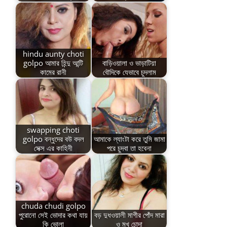
hindu aunty choti
golpo আমার হিন্দু আন্টি
বাড়িওয়ালা ও ভাড়াটিয়া
কামের রানী
বৌদিকে যেভাবে চুদলাম
swapping choti
golpo বন্ধুদের বউ বদল
আমাকে ল্যাংটা করে তুমি জামা
সেক্স এর কাহিনী
পরে চুদবা তা হবেনা
chuda chudi golpo
পুরোনো সেই ভোদার কথা যায়
বড় দুধওয়ালী মাগীর পোঁদ মারা
কি ভোলা
ও মুখ চোদা