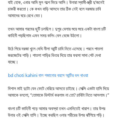
যাই হোক, এবার আমি মূল গল্পে ফিরে আসি। উনারা স্বামী-স্ত্রী দু’জনেই
চাকরী করতো। কে কখন বাড়ি আসবে তার ঠিক নেই বলে দরজার চাবি
আমাদের ঘরে রেখে যেত।
তখন আমার গরমের ছুটি চলছিল। দুপুর বেলায় শুয়ে শুয়ে একটা বাংলা চটি
কাহিনী পড়ছিলাম এমন সময় কলিং বেল বেজে উঠলো।
উঠে গিয়ে দরজা খুলে দেখি নীলা আন্টি চাবি নিতে এসেছে। পরনে পাতলা
জরজেটের শাড়ি। পাতলা শাড়ির ভিতর দিয়ে তার ফরসা সাদা পেট দেখা
যাচ্ছে।
bd choti kahini বাল গজানোর বয়সে আন্টির গুদ খাওয়া
বিশাল মাই দুটো যেন ফেটে বেরিয়ে আসতে চাইছে। সেক্সি একটা হাসি দিয়ে
আমাকে বললো, “তোমাকে ডিস্টার্ব করলাম না তো? চাবিটা নিতে আসলাম।”
বাংলা চটি কাহিনী পড়ে আমার অবস্থা তখন এমনিতেই খারাপ। তার উপর
উনার ওই সেক্সি হাসি। ইচ্ছে করছিল ওনার শরীরের উপর ঝাঁপিয়ে পড়ি।