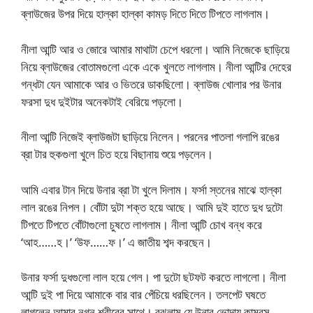
ব্লাউজের উপর দিয়ে হাল্কা হাল্কা কামড় দিতে দিতে টিপতে লাগলাম।
নীলা আন্টি আর ও জোরে আমার মাথাটা চেপে ধরলো। আমি নিজেকে ছাড়িয়ে
নিয়ে ব্লাউজের বোতামগুলো একে একে খুলতে লাগলাম। নীলা আন্টির দেহের
গন্ধটা যেন আমাকে আর ও ভিতরে ডাকছিলো। ব্লাউজ খোলার পর উনার
ফরসা দুধ দুইটার অনেকটাই বেরিয়ে পড়লো।
নীলা আন্টি নিজেই ব্লাউজটা ছাড়িয়ে নিলেন। পরনের পাতলা গলাপি রঙের
ব্রা টার হুকগুলা খুলে চিত হয়ে বিছানায় শুয়ে পড়লেন।
আমি এবার টান দিয়ে উনার ব্রা টা খুলে দিলাম। ফর্সা স্তনের মাঝে হাল্কা
লাল রঙের নিপল। বোঁটা দুটা শক্ত হয়ে আছে। আমি দুই হাতে দুধ দুটো
টিপতে টিপতে বোঁটাগুলো চুষতে লাগলাম। নীলা আন্টি চোখ বন্ধ করে
‘আহ……হ।’ ‘উফ……ফ।’ এ জাতীয় শব্দ করছেন।
উনার ফর্সা দুধগুলো লাল হয়ে গেল। পা দুটো ছটফট করতে লাগলো। নীলা
আন্টি দুই পা দিয়ে আমাকে বার বার পেঁচিয়ে ধরছিলেন। তলপেট ঘষতে
লাগলেন আমার নগ্ন শরীরের সাথে। বুঝলাম যে উনার ভোদায় কামরস