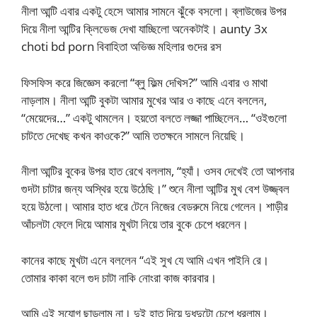
নীলা আন্টি এবার একটু হেসে আমার সামনে ঝুঁকে বসলো। ব্লাউজের উপর
দিয়ে নীলা আন্টির ক্লিভেজ দেখা যাচ্ছিলো অনেকটাই। aunty 3x
choti bd porn বিবাহিতা অভিজ্ঞ মহিলার গুদের রস
ফিসফিস করে জিজ্ঞেস করলো “ব্লু ফিল্ম দেখিস?” আমি এবার ও মাথা
নাড়লাম। নীলা আন্টি বুকটা আমার মুখের আর ও কাছে এনে বললেন,
“মেয়েদের…” একটু থামলেন। হয়তো বলতে লজ্জা পাচ্ছিলেন… “ওইগুলো
চাটতে দেখেছ কখন কাওকে?” আমি ততক্ষনে সামলে নিয়েছি।
নীলা আন্টির বুকের উপর হাত রেখে বললাম, “হ্যাঁ। ওসব দেখেই তো আপনার
গুদটা চাটার জন্য অস্থির হয়ে উঠেছি।” শুনে নীলা আন্টির মুখ বেশ উজ্জ্বল
হয়ে উঠলো। আমার হাত ধরে টেনে নিজের বেডরুমে নিয়ে গেলেন। শাড়ীর
আঁচলটা ফেলে দিয়ে আমার মুখটা নিয়ে তার বুকে চেপে ধরলেন।
কানের কাছে মুখটা এনে বললেন “এই সুখ যে আমি এখন পাইনি রে।
তোমার কাকা বলে গুদ চাটা নাকি নোংরা কাজ কারবার।
আমি এই সুযোগ ছাড়লাম না। দুই হাত দিয়ে দুধদুটো চেপে ধরলাম।