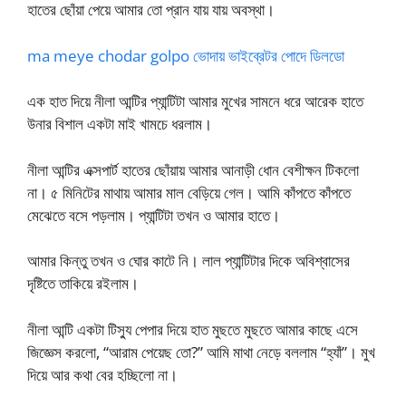
হাতের ছোঁয়া পেয়ে আমার তো প্রান যায় যায় অবস্থা।
ma meye chodar golpo ভোদায় ভাইব্রেটর পোদে ডিলডো
এক হাত দিয়ে নীলা আন্টির প্যান্টিটা আমার মুখের সামনে ধরে আরেক হাতে
উনার বিশাল একটা মাই খামচে ধরলাম।
নীলা আন্টির এক্সপার্ট হাতের ছোঁয়ায় আমার আনাড়ী ধোন বেশীক্ষন টিকলো
না। ৫ মিনিটের মাথায় আমার মাল বেড়িয়ে গেল। আমি কাঁপতে কাঁপতে
মেঝেতে বসে পড়লাম। প্যান্টিটা তখন ও আমার হাতে।
আমার কিন্তু তখন ও ঘোর কাটে নি। লাল প্যান্টিটার দিকে অবিশ্বাসের
দৃষ্টিতে তাকিয়ে রইলাম।
নীলা আন্টি একটা টিস্যু পেপার দিয়ে হাত মুছতে মুছতে আমার কাছে এসে
জিজ্ঞেস করলো, “আরাম পেয়েছ তো?” আমি মাথা নেড়ে বললাম “হ্যাঁ”। মুখ
দিয়ে আর কথা বের হচ্ছিলো না।