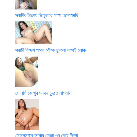
স্বামীর ইচ্ছায় ভিক্ষুকের সাথে চোদাচোদি
স্বামী বিদেশ পরের বৌকে চুদলো লম্পট লোক
সোনালীকে খুব ঘনঘন চুদতে লাগলাম
সেলসম্যান আমার ভেজা গুদ চেটে দিলো