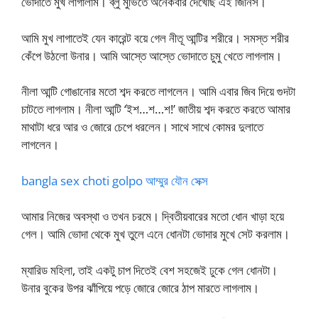
ভোদাতে মুখ লাগালাম। ব্লু মুভিতে অনেকবার দেখেছি এই জিনিস।
আমি মুখ লাগাতেই যেন কারেন্ট বয়ে গেল নীতূ আন্টির শরীরে। সমস্ত শরীর
কেঁপে উঠলো উনার। আমি আস্তে আস্তে ভোদাতে চুমু খেতে লাগলাম।
নীলা আন্টি গোঙানোর মতো শব্দ করতে লাগলেন। আমি এবার জিব দিয়ে গুদটা
চাটতে লাগলাম। নীলা আন্টি ‘ইশ…শ…শ!’ জাতীয় শব্দ করতে করতে আমার
মাথাটা ধরে আর ও জোরে চেপে ধরলেন। সাথে সাথে কোমর দুলাতে
লাগলেন।
bangla sex choti golpo আম্মুর যৌন সেক্স
আমার নিজের অবস্থা ও তখন চরমে। দ্বিতীয়বারের মতো ধোন খাড়া হয়ে
গেল। আমি ভোদা থেকে মুখ তুলে এনে ধোনটা ভোদার মুখে সেট করলাম।
ম্যারিড মহিলা, তাই একটু চাপ দিতেই বেশ সহজেই ঢুকে গেল ধোনটা।
উনার বুকের উপর ঝাঁপিয়ে পড়ে জোরে জোরে ঠাপ মারতে লাগলাম।