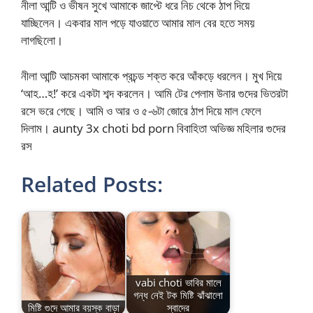
নীলা আন্টি ও ভীষন সুখে আমাকে জাপ্টে ধরে নিচ থেকে ঠাপ দিয়ে
যাচ্ছিলেন। একবার মাল পড়ে যাওয়াতে আমার মাল বের হতে সময়
লাগছিলো।
নীলা আন্টি আচমকা আমাকে প্রচন্ড শক্ত করে আঁকড়ে ধরলেন। মুখ দিয়ে
‘আহ…হ!’ করে একটা শব্দ করলেন। আমি টের পেলাম উনার গুদের ভিতরটা
রসে ভরে গেছে। আমি ও আর ও ৫-৬টা জোরে ঠাপ দিয়ে মাল ফেলে
দিলাম। aunty 3x choti bd porn বিবাহিতা অভিজ্ঞ মহিলার গুদের
রস
Related Posts:
vabi choti ভাবির মালে
গন্ধ নেই টক মিষ্টি ঝাঁঝালো
মিষ্টি গুদে আমার বয়স্ক বাড়া
স্বাদের