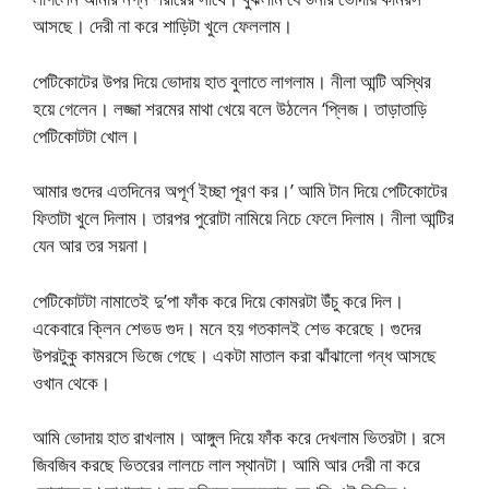
আসছে। দেরী না করে শাড়িটা খুলে ফেললাম।
পেটিকোটের উপর দিয়ে ভোদায় হাত বুলাতে লাগলাম। নীলা আন্টি অস্থির
হয়ে গেলেন। লজ্জা শরমের মাথা খেয়ে বলে উঠলেন ‘প্লিজ। তাড়াতাড়ি
পেটিকোটটা খোল।
আমার গুদের এতদিনের অপূর্ণ ইচ্ছা পূরণ কর।’ আমি টান দিয়ে পেটিকোটের
ফিতাটা খুলে দিলাম। তারপর পুরোটা নামিয়ে নিচে ফেলে দিলাম। নীলা আন্টির
যেন আর তর সয়না।
পেটিকোটটা নামাতেই দু’পা ফাঁক করে দিয়ে কোমরটা উঁচু করে দিল।
একেবারে ক্লিন শেভড গুদ। মনে হয় গতকালই শেভ করেছে। গুদের
উপরটুকু কামরসে ভিজে গেছে। একটা মাতাল করা ঝাঁঝালো গন্ধ আসছে
ওখান থেকে।
আমি ভোদায় হাত রাখলাম। আঙ্গুল দিয়ে ফাঁক করে দেখলাম ভিতরটা। রসে
জিবজিব করছে ভিতরের লালচে লাল স্থানটা। আমি আর দেরী না করে