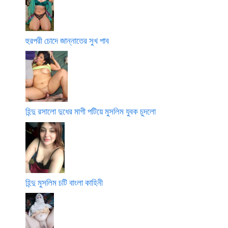
হুরপরী চোদে জান্নাতের সুখ পাব
হিন্দু রসালো দুধের মাগী পটিয়ে মুসলিম যুবক চুদলো
হিন্দু মুসলিম চটি বাংলা কাহিনী