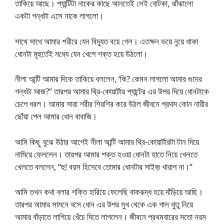
তাকিয়ে আছে। প্যান্টিটা নাকের কাছে আনতেই সেই বোটকা, ঝাঁঝালো
একটা গন্ধটা এসে নাকে লাগলো।
সাথে সাথে আমার শরীরে যেন বিদ্যূত বয়ে গেল। এতক্ষন ভয়ে নুয়ে থাকা
ধোনটা মূহুর্তেই মধ্যে যেন খেপে শক্ত হয়ে উঠলো।
নীলা আন্টি আমার দিকে তাকিয়ে বললেন, ‘কি? কেমন লাগলো আমার গুদের
গন্ধটা আজ?” তারপর আমার থ্রি-কোয়ার্টার প্যান্টের এর উপর দিয়ে ধোনটাকে
চেপে ধরল। আমার সারা শরীর শিরশির করে উঠল জীবনে প্রথম কোন নারীর
ছোঁয়া পেল আমার ধোন বাবাজি।
আমি কিছু বুঝে উঠার আগেই নীলা আন্টি আমার থ্রি-কোয়ার্টারটা টান দিয়ে
নামিয়ে ফেললেন। তারপর আমার শক্ত হওয়া ধোনটা হাতে নিয়ে খেলতে
খেলতে বললেন, “হু! বয়স হিসেবে তোমার ধোনটার সাইজ় খারাপ না।”
আমি তখন কথা বলার শক্তি হারিয়ে ফেলেছি বাকরূদ্ধ হয়ে দাঁড়িয়ে আছি।
তারপর আমার সামনে বসে ধোন এর উপর মুখ থেকে এক গাল থুতু নিয়ে
আমার বাঁড়াতে লাগিয়ে খেঁচে দিতে লাগলেন। জীবনে প্রথমবারের মতো নরম