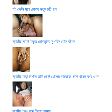
হট সেক্সি মাল চোদার নতুন চটি গল্প
স্বামীর সাথে বিকৃত চোদাচুদির সুখহিন যৌন জীবন
স্বামীর বাড়া বিশাল তাই ছোট ধোনের কাকোল্ড চোদা খাচ্ছে কচি গুদে
স্বামীর বন্ধু চুদে দিলো আমায়