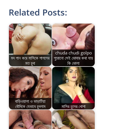
Related Posts:
chuda chudi golpo
মদ পান করে মাসিকে পাগলের
পুরোনো সেই ভোদার কথা যায়
মত চুদা
কি ভোলা
বাড়িওয়ালা ও ভাড়াটিয়া
বৌদিকে যেভাবে চুদলাম
মাসির চুলের খোপা