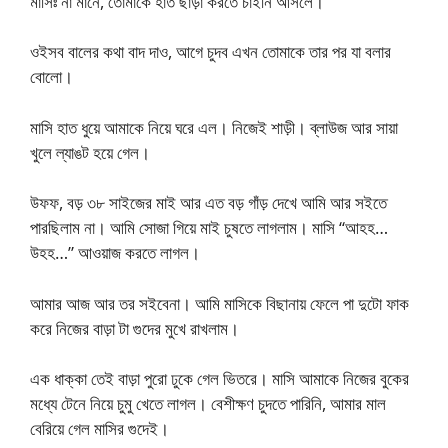
মাসিঃ না মানে, তোমাকে হাত ছাড়া করতে চাইনি আসলে।
ওইসব বালের কথা বাদ দাও, আগে চুদব এখন তোমাকে তার পর যা বলার
বোলো।
মাসি হাত ধুয়ে আমাকে নিয়ে ঘরে এল। নিজেই শাড়ী। ব্লাউজ আর সায়া
খুলে ল্যাঙট হয়ে গেল।
উফফ, বড় ৩৮ সাইজের মাই আর এত বড় গাঁড় দেখে আমি আর সইতে
পারছিলাম না। আমি সোজা গিয়ে মাই চুষতে লাগলাম। মাসি “আহহ…
উহহ…” আওয়াজ করতে লাগল।
আমার আজ আর তর সইবেনা। আমি মাসিকে বিছানায় ফেলে পা দুটো ফাক
করে নিজের বাড়া টা গুদের মুখে রাখলাম।
এক ধাক্কা তেই বাড়া পুরো ঢুকে গেল ভিতরে। মাসি আমাকে নিজের বুকের
মধ্যে টেনে নিয়ে চুমু খেতে লাগল। বেশীক্ষণ চুদতে পারিনি, আমার মাল
বেরিয়ে গেল মাসির গুদেই।