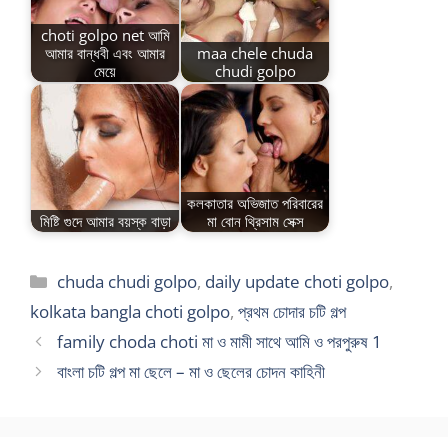
choti golpo net আমি
আমার বান্ধবী এবং আমার
maa chele chuda
মেয়ে
chudi golpo
কলকাতার অভিজাত পরিবারের
মিষ্টি গুদে আমার বয়স্ক বাড়া
মা বোন থ্রিসাম সেক্স
Categories
chuda chudi golpo
,
daily update choti golpo
,
kolkata bangla choti golpo
,
প্রথম চোদার চটি গল্প
family choda choti মা ও মামী সাথে আমি ও পরপুরুষ 1
বাংলা চটি গল্প মা ছেলে – মা ও ছেলের চোদন কাহিনী