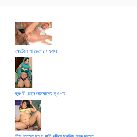
হোটেলে মা ছেলের সহবাস
হুরপরী চোদে জান্নাতের সুখ পাব
হিন্দু রসালো দুধের মাগী পটিয়ে মুসলিম যুবক চুদলো