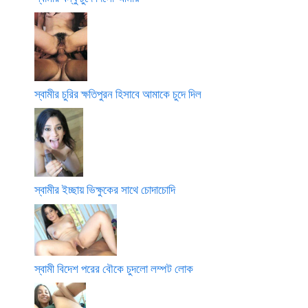
স্বামীর চুরির ক্ষতিপুরন হিসাবে আমাকে চুদে দিল
স্বামীর ইচ্ছায় ভিক্ষুকের সাথে চোদাচোদি
স্বামী বিদেশ পরের বৌকে চুদলো লম্পট লোক