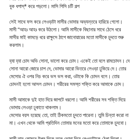
বুক ধপাস্* করে পড়লো। মাসি পিসি চটি গল্প
সেই সাথে ফস করে লেওড়াটা মাসীর ভোদার অভ্যন্তরে হারিয়ে গেলো।
মাসী “আহঃ আহঃ করে উঠলো। আমি মাসীকে বিছানার সাথে ঠেসে ধরে
মাসীর মাই কামড়ে ধরে রাক্ষুসে ঠাপে জানোয়ারের মতো মাসীকে চুদতে শুরু
করলাম।
হ্যা হ্যা চোদ অভি সোনা, ভালো করে চোদ। একেই তো বলে রামচোদন। দে
সোনা আরো জোরে চাপ দে, ভোদার আরো ভিতরে লেওড়া ঢুকিয়ে দে। তোর
মেসোর ঐ ওপর নিচ করে ভস ভস করা, ওটাকে কি চোদন বলে। তোর
চোদনই হলো আসল চোদন। শরীরের সমস্ত শক্তি করে আমাকে চোদ।
মাসী আমাকে দুই হাত দিয়ে জাপটে ধরলো। আমি শরীরের সব শক্তি দিয়ে
ভোদায় লেওড়া ঢুকাতে থাকলাম।
মেসোর বয়স হয়েছে তো, তাই ঠিকমতো চুদতে পারেনা। তুমি চিন্তা করো না
মা। এখন থেকে আমি প্রতিদিন তোমার মনের মতো করে তোমাকে চুদবো।
মাসী তার কোমরে উপর দিকে তুলে ভোদা দিয়ে লেওড়াটাকে ঠেলা দিলো।