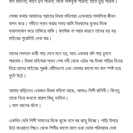
বাল কাটেনা; কানে দুল পরেনা; নাকে নাকফুক পরেনা; হাতে চুড়ি পরেনা।
সোজা কথায় আমাদের গ্রামের বিধবা মহিলারা একেবারে সাদাসিধা জীবন
যাপন করে। নদীতে স্নান করার সময় আমি বিধবাদের বুকের দিকে
ফ্যালফ্যাল করে তাকিয়ে থাকি। ব্লাউজ না পরার কারনে তাদের বড় বড়
মাইয়ের পুরোটাই দেখা যায়।
তাদের লদলদে ভারী গাড় দেখে মনে হয়, আহ একবার যদি গাড় চুদতে
পারতাম। বিধবা মহিলারা স্নান শেষ নদী থেকে ওঠার পর ভিজা শাড়ির ভিতর
দিয়ে তাদের মাইয়ের পুরুষ্ঠ বোঁটাগুলো এবং ভোদার কালো ঘন বাল স্পষ্ট হয়ে
ফুটে উঠে।
আমার বাড়িতেও একজন বিধবা মহিলা আছে, আমাএ পিসী রাগিনী। কিন্তু
তাকে নিয়ে কখনো খারাপ কিছু ভাবিনা।
১ মাস আগের ঘটনা।
একদিন দেখি পিসী সামনের দিকে ঝুকে বসে ঘর ঝাড়ু দিচ্ছে। শাড়ি উপরে
উঠে যাওয়াতে পিছন থেকে পিসীর কালো বালে ভরা ভোদা পরিস্কার দেখা