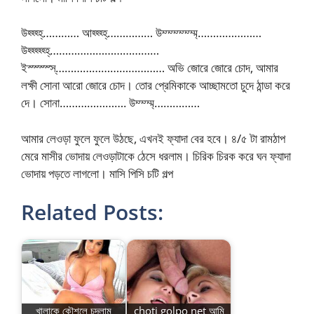
উহ্হ্হ্হ্………… আহ্হ্হ্হ্…………… উম্ম্ম্ম্ম্ম্ম্…………………
উহ্হ্হ্হ্হ্হ্………………………………
ইস্স্স্স্স্……………………………… অভি জোরে জোরে চোদ, আমার
লক্ষী সোনা আরো জোরে চোদ। তোর প্রেমিকাকে আচ্ছামতো চুদে ঠান্ডা করে
দে। সোনা…………………. উম্ম্ম্ম্……………
আমার লেওড়া ফুলে ফুলে উঠছে, এখনই ফ্যাদা বের হবে। ৪/৫ টা রামঠাপ
মেরে মাসীর ভোদায় লেওড়াটাকে ঠেসে ধরলাম। চিরিক চিরক করে ঘন ফ্যাদা
ভোদায় পড়তে লাগলো। মাসি পিসি চটি গল্প
Related Posts:
খালাকে কৌশলে চুদলাম
choti golpo net আমি