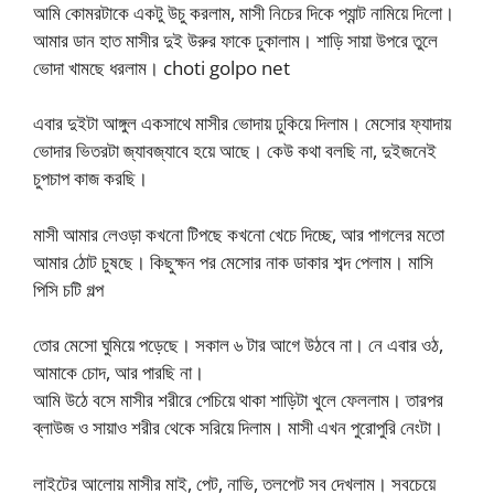
আমি কোমরটাকে একটু উচু করলাম, মাসী নিচের দিকে প্যান্ট নামিয়ে দিলো।
আমার ডান হাত মাসীর দুই উরুর ফাকে ঢুকালাম। শাড়ি সায়া উপরে তুলে
ভোদা খামছে ধরলাম। choti golpo net
এবার দুইটা আঙ্গুল একসাথে মাসীর ভোদায় ঢুকিয়ে দিলাম। মেসোর ফ্যাদায়
ভোদার ভিতরটা জ্যাবজ্যাবে হয়ে আছে। কেউ কথা বলছি না, দুইজনেই
চুপচাপ কাজ করছি।
মাসী আমার লেওড়া কখনো টিপছে কখনো খেচে দিচ্ছে, আর পাগলের মতো
আমার ঠোট চুষছে। কিছুক্ষন পর মেসোর নাক ডাকার শব্দ পেলাম। মাসি
পিসি চটি গল্প
তোর মেসো ঘুমিয়ে পড়েছে। সকাল ৬ টার আগে উঠবে না। নে এবার ওঠ,
আমাকে চোদ, আর পারছি না।
আমি উঠে বসে মাসীর শরীরে পেচিয়ে থাকা শাড়িটা খুলে ফেললাম। তারপর
ব্লাউজ ও সায়াও শরীর থেকে সরিয়ে দিলাম। মাসী এখন পুরোপুরি নেংটা।
লাইটের আলোয় মাসীর মাই, পেট, নাভি, তলপেট সব দেখলাম। সবচেয়ে