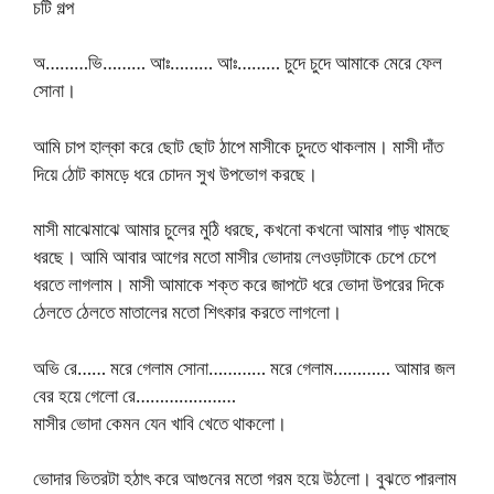
চটি গল্প
অ………ভি……… আঃ……… আঃ……… চুদে চুদে আমাকে মেরে ফেল
সোনা।
আমি চাপ হাল্কা করে ছোট ছোট ঠাপে মাসীকে চুদতে থাকলাম। মাসী দাঁত
দিয়ে ঠোট কামড়ে ধরে চোদন সুখ উপভোগ করছে।
মাসী মাঝেমাঝে আমার চুলের মুঠি ধরছে, কখনো কখনো আমার গাড় খামছে
ধরছে। আমি আবার আগের মতো মাসীর ভোদায় লেওড়াটাকে চেপে চেপে
ধরতে লাগলাম। মাসী আমাকে শক্ত করে জাপটে ধরে ভোদা উপরের দিকে
ঠেলতে ঠেলতে মাতালের মতো শিৎকার করতে লাগলো।
অভি রে…… মরে গেলাম সোনা………… মরে গেলাম………… আমার জল
বের হয়ে গেলো রে…………………
মাসীর ভোদা কেমন যেন খাবি খেতে থাকলো।
ভোদার ভিতরটা হঠাৎ করে আগুনের মতো গরম হয়ে উঠলো। বুঝতে পারলাম