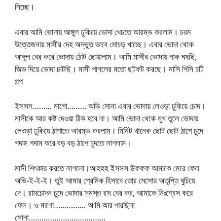
নিচ্ছে।
এবার আমি ভোদায় আঙ্গুল ঢুকিয়ে ভোদা খেচতে আরম্ভ করলাম। চরম
উত্তেজনায় মাসীর দেহ অদ্ভুত ভাবে মোচড় খাচ্ছে। এবার ভোদা থেকে
আঙ্গুল বের করে ভোদায় ঠোট ছোয়ালাম। আমি মাসীর ভোদায় নাক ঘষছি,
জিভ দিয়ে ভোদা চাটছি। মাসী পাগলের মতো ছটফট করছে। মাসি পিসি চটি
গল্প
ইসসস……… মাগো……… অভি সোনা এবার ভোদায় লেওড়া ঢুকিয়ে চোদ।
মাসীকে আর কষ্ট দেওয়া ঠিক হবে না। আমি ভোদা থেকে মুখ তুলে ভোদায়
লেওড়া ঢুকিয়ে ঠাপাতে আরম্ভ করলাম। মিনিট খানেক ছোট ছোট ঠাপে চুদে
গদাম গদাম করে বড় বড় ঠাপে চুদতে লাগলাম।
মাসী শিৎকার করতে লাগলো।আহহহ ইসসস উফফফ আমাকে মেরে ফেল
অভি-ই-ই-ই। তুই আমার প্রেমিক হিসাবে তোর মেসোর অতৃপ্তি ঘুচিয়ে
দে। রামচোদন চুদে ভোদার সমস্ত রস বের কর, আমাকে নিঃশ্বেস করে
ফেল। ও মাগো…………… আমি আর পারছিনা
সোনা………………………………