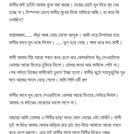
মাসীর মাই দুইটা আমার বুকে ঘষা খাচ্ছে। ভয়ের চোটে মুখ দিয়ে শব্দ বের
হচ্ছে না। নিস্পলক চোখে মাসীর মুখের দিকে তাকিয়ে আছি। হা করে কি
দেখছিস?
হারামজাদা…… দাঁড়া আজ তোর মেসো আসুক। আমি ভয়ে দিশাহারা হয়ে
মাসীর কাধে মুখ গুজে দিলাম। ….. ভুল হয়ে গেছে। ক্ষমা করে দাও মাসী।
মাসী আমার পিঠ আরো শক্ত করে চেপে ধরে কোমরটাকে উচু লেওড়াটাকে
ভোদার আরো ভিতরে ঢুকিয়ে নিলো। চোদার জন্য আর কাউকে পেলি না।
শেষ পর্যন্ত নিজের মাসীকেই চুদতে ইচ্ছা হলো। মাসীর কন্ঠে সহানুভুতির সুর
শুনে আমার সাহস বেড়ে গেলো। মাসি পিসি চটি গল্প
মাসীর কাধে মুখ রেখে লেওড়াটাকে ভোদার আরো ভিতরে সেধিয়ে দিলাম।
আমার যে বাইরের মেয়েদের ভালো লাগে না।
তাছাড়া আমি তোমার ও পিসীর ছাড়া অন্য কোন মেয়ের এটা দেখিনি। মাসী
দুই পা দিয়ে আমার কোমর জড়িয়ে ধরে দুই হাত দিয়ে আমাকে আরো শক্ত
করে চেপে ধরলো। ওরে তুই মাসীর সাথে সাথে পিসীর দিকেও নজর