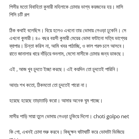
পিসীর মতো বিবাহিতা কুমারী মহিলাকে চোদার ভাগ্য কয়জনের হয়। মাসি
পিসি চটি গল্প
ঠিক কথাই বলেছিস। বিয়ে হলেও এখনো তার ভোদায় লেওড়া ঢুকেনি। সে
এখনো কুমারী। ৪০ বছর বয়সী কুমারী মেয়ের ভোদা ফাটানো সত্যি ভাগ্যের
ব্যাপার। চিন্তা করিস না, আমি খবর পাঠাচ্ছি, ও কাল পরশু চলে আসবে।
রাতে জানালার ধারে দাঁড়িয়ে শুনলাম, মেসো মাসীকে চোদার জন্য ডাকছে।
এই , আজ খুব চুদতে ইচ্ছা করছে। এই কয়দিন তো চুদতেই পারিনি।
আহাঃ শখ কতো, ঠিকমতো তো চুদতেই পারো না।
হয়েছে হয়েছে তাড়াতাড়ি করো। আমার অনেক ঘুম পাচ্ছে।
মাসীর শাড়ি সায়া তুলে ভোদায় লেওড়া ঢুকিয়ে দিলো। choti golpo net
কি গো, এখনই চোদা শুরু করবে। কিছুক্ষন ঘাটাঘাটি করে ভোদাটা ভিজিয়ে