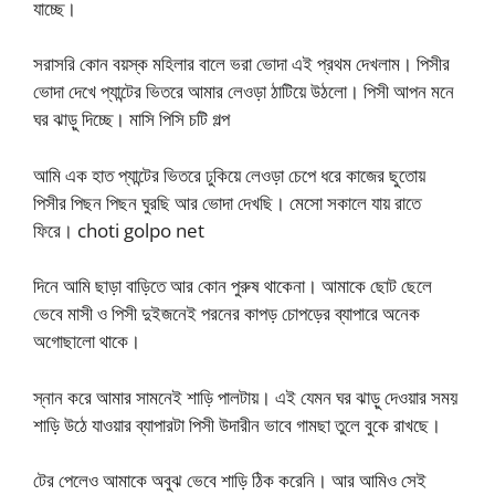
যাচ্ছে।
সরাসরি কোন বয়স্ক মহিলার বালে ভরা ভোদা এই প্রথম দেখলাম। পিসীর
ভোদা দেখে প্যান্টের ভিতরে আমার লেওড়া ঠাটিয়ে উঠলো। পিসী আপন মনে
ঘর ঝাড়ু দিচ্ছে। মাসি পিসি চটি গল্প
আমি এক হাত প্যান্টের ভিতরে ঢুকিয়ে লেওড়া চেপে ধরে কাজের ছুতোয়
পিসীর পিছন পিছন ঘুরছি আর ভোদা দেখছি। মেসো সকালে যায় রাতে
ফিরে। choti golpo net
দিনে আমি ছাড়া বাড়িতে আর কোন পুরুষ থাকেনা। আমাকে ছোট ছেলে
ভেবে মাসী ও পিসী দুইজনেই পরনের কাপড় চোপড়ের ব্যাপারে অনেক
অগোছালো থাকে।
স্নান করে আমার সামনেই শাড়ি পালটায়। এই যেমন ঘর ঝাড়ু দেওয়ার সময়
শাড়ি উঠে যাওয়ার ব্যাপারটা পিসী উদারীন ভাবে গামছা তুলে বুকে রাখছে।
টের পেলেও আমাকে অবুঝ ভেবে শাড়ি ঠিক করেনি। আর আমিও সেই