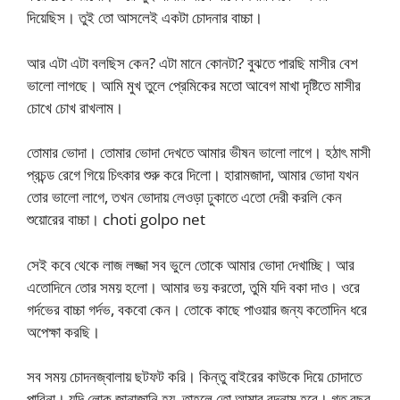
দিয়েছিস। তুই তো আসলেই একটা চোদনার বাচ্চা।
আর এটা এটা বলছিস কেন? এটা মানে কোনটা? বুঝতে পারছি মাসীর বেশ
ভালো লাগছে। আমি মুখ তুলে প্রেমিকের মতো আবেগ মাখা দৃষ্টিতে মাসীর
চোখে চোখ রাখলাম।
তোমার ভোদা। তোমার ভোদা দেখতে আমার ভীষন ভালো লাগে। হঠাৎ মাসী
প্রচন্ড রেগে গিয়ে চিৎকার শুরু করে দিলো। হারামজাদা, আমার ভোদা যখন
তোর ভালো লাগে, তখন ভোদায় লেওড়া ঢুকাতে এতো দেরী করলি কেন
শুয়োরের বাচ্চা। choti golpo net
সেই কবে থেকে লাজ লজ্জা সব ভুলে তোকে আমার ভোদা দেখাচ্ছি। আর
এতোদিনে তোর সময় হলো। আমার ভয় করতো, তুমি যদি বকা দাও। ওরে
গর্দভের বাচ্চা গর্দভ, বকবো কেন। তোকে কাছে পাওয়ার জন্য কতোদিন ধরে
অপেক্ষা করছি।
সব সময় চোদনজ্বালায় ছটফট করি। কিন্তু বাইরের কাউকে দিয়ে চোদাতে
পারিনা। যদি লোক জানাজানি হয়, তাহলে তো আমার বদনাম হবে। গত বছর