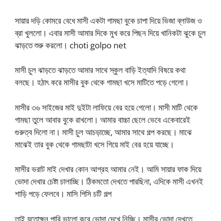
সায়ার দড়ি কোমরে বেধে মাসী একটা গামছা বুকে চাপা দিয়ে ভিজা ব্লাউজ ও
ব্রা খুললো। এবার মাসী আমার দিকে মুখ করে পিছন দিয়ে খানিকটা ঝুকে চুল
ঝাড়তে শুরু করলো। choti golpo net
মাসী চুল ঝাড়তে ঝাড়তে আমার সাথে স্কুল বাড়ি ইত্যাদি বিষয়ে কথা
বলছে। হঠাৎ করে মাসীর বুক থেকে গামছা খসে মাটিতে পড়ে গেলো।
মাসীর ৩৬ সাইজের মাই দুইটা লাফিয়ে বের হয়ে গেলো। মাসী মাটি থেকে
গামছা তুলে আবার বুকে রাখলো। আমার বাচ্চা ছেলে ভেবে একেবারেই
গুরুত্ব দিলো না। মাসী চুল আচড়াচ্ছে, আমার সাথে গল্প করছে। মাঝে
মাঝেই তার বুক থেকে গামছাটা খসে গিয়ে মাই বের হয়ে যাচ্ছে।
মাসীর ভরাট মাই দেখার কোন আগ্রহ আমার নেই। আমি সায়ার ফাক দিয়ে
ভোদা দেখার চেষ্টা চালাচ্ছি। ঠিকমতো দেখতে পারছিনা, এদিকে মাসী এখনই
শাড়ি পড়ে ফেলবে। মাসি পিসি চটি গল্প
তাই যতোক্ষন পারি ভালো করে ভোদা দেখে নিচ্ছি। মাসীর ভোদা দেখতে