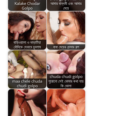
Kalake Chodar
আমার বান্ধবী এবং আমার
Golpo
মেয়ে
বাড়িওয়ালা ও ভাড়াটিয়া
বৌদিকে যেভাবে চুদলাম
বাবা মেয়ের চোদার গল্প
chuda chudi golpo
maa chele chuda
পুরোনো সেই ভোদার কথা যায়
chudi golpo
কি ভোলা