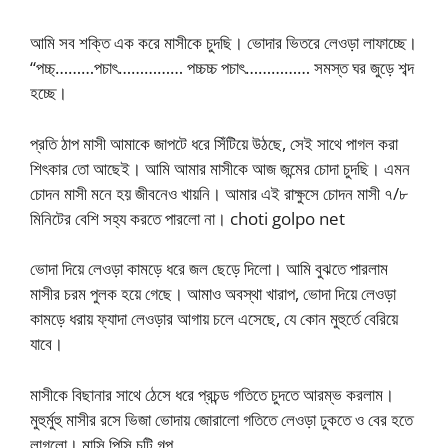
আমি সব শক্তি এক করে মাসীকে চুদছি। ভোদার ভিতরে লেওড়া লাফাচ্ছে।
“পচ্চ্………পচাৎ…………… পচ্চচ্চ পচাৎ…………… সমস্ত ঘর জুড়ে শব্দ
হচ্ছে।
প্রতি ঠাপ মাসী আমাকে জাপটে ধরে সিঁটিয়ে উঠছে, সেই সাথে পাগল করা
শিৎকার তো আছেই। আমি আমার মাসীকে আজ জন্মের চোদা চুদছি। এমন
চোদন মাসী মনে হয় জীবনেও খায়নি। আমার এই রাক্ষুসে চোদন মাসী ৭/৮
মিনিটের বেশি সহ্য করতে পারলো না। choti golpo net
ভোদা দিয়ে লেওড়া কামড়ে ধরে জল ছেড়ে দিলো। আমি বুঝতে পারলাম
মাসীর চরম পুলক হয়ে গেছে। আমাও অবস্থা খারাপ, ভোদা দিয়ে লেওড়া
কামড়ে ধরায় ফ্যাদা লেওড়ার আগায় চলে এসেছে, যে কোন মুহুর্তে বেরিয়ে
যাবে।
মাসীকে বিছানার সাথে ঠেসে ধরে প্রচন্ড গতিতে চুদতে আরম্ভ করলাম।
মুহুর্মুহু মাসীর রসে ভিজা ভোদায় জোরালো গতিতে লেওড়া ঢুকতে ও বের হতে
লাগলো। মাসি পিসি চটি গল্প