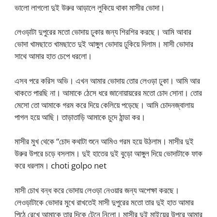
ভালো লাগলো দুই উরুর আড়ালে লুকিয়ে থাকা মাসীর ভোদা।
লেওড়াটা দুপুরের মতো ভোদায় ঢুকার জন্য শিরশির করছে। আমি আবার
ভোদা খামছাতে খামছাতে দুই আঙ্গুল ভোদায় ঢুকিয়ে দিলাম। মাসী ভোদার
সাথে আমার হাত চেপে ধরলো।
এসব পরে করিস অভি। এখন আমার ভোদায় তোর লেওড়া ঢুকা। আমি আর
থাকতে পারছি না। আমাকে ঠেসে ধরে জানোয়ায়রের মতো চোদ সোনা। তোর
মেসো তো আমাকে গরম করে দিয়ে কেলিয়ে পড়েছে। আমি চোদনজ্বালায়
পাগল হয়ে আছি। তাড়াতাড়ি আমাকে চুদে ঠান্ডা কর।
মাসীর মুখ থেকে “চোদ কথাটা শুনে আমিও গরম হয়ে উঠলাম। মাসীর দুই
উরুর উপরে চড়ে বসলাম। দুই হাতের দুই বুড়ো আঙ্গুল দিয়ে ভোদাটাকে ফাক
করে ধরলাম। choti golpo net
মাসী চোখ বন্ধ করে ভোদায় লেওড়া নেওয়ার জন্য অপেক্ষা করছে।
লেওড়াটাকে ভোদার মুখে রাখতেই মাসী দুপুরের মতো তার দুই হাত আমার
পিঠে রেখে আমাকে তার দিকে টেনে নিলো। মাসীর দুই মাইয়ের উপরে আমার