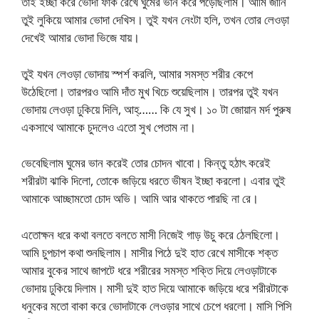
তাই ইচ্ছা করে ভোদা ফাক রেখে ঘুমের ভান করে পড়েছিলাম। আমি জানি
তুই লুকিয়ে আমার ভোদা দেখিস। তুই যখন নেংটা হলি, তখন তোর লেওড়া
দেখেই আমার ভোদা ভিজে যায়।
তুই যখন লেওড়া ভোদায় স্পর্শ করলি, আমার সমস্ত শরীর কেপে
উঠেছিলো। তারপরও আমি দাঁত মুখ খিচে শুয়েছিলাম। তারপর তুই যখন
ভোদায় লেওড়া ঢুকিয়ে দিলি, আহ্…… কি যে সুখ। ১০ টা জোয়ান মর্দ পুরুষ
একসাথে আমাকে চুদলেও এতো সুখ পেতাম না।
ভেবেছিলাম ঘুমের ভান করেই তোর চোদন খাবো। কিন্তু হঠাৎ করেই
শরীরটা ঝাকি দিলো, তোকে জড়িয়ে ধরতে ভীষন ইচ্ছা করলো। এবার তুই
আমাকে আচ্ছামতো চোদ অভি। আমি আর থাকতে পারছি না রে।
এতোক্ষন ধরে কথা বলতে বলতে মাসী নিজেই গাড় উচু করে ঠেলছিলো।
আমি চুপচাপ কথা শুনছিলাম। মাসীর পিঠে দুই হাত রেখে মাসীকে শক্ত
আমার বুকের সাথে জাপটে ধরে শরীরের সমস্ত শক্তি দিয়ে লেওড়াটাকে
ভোদায় ঢুকিয়ে দিলাম। মাসী দুই হাত দিয়ে আমাকে জড়িয়ে ধরে শরীরটাকে
ধনুকের মতো বাকা করে ভোদাটাকে লেওড়ার সাথে চেপে ধরলো। মাসি পিসি