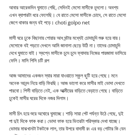
আবার আরেকদিন ঘুমাতে গেছি, সেদিনই মেসো মাসীকে চুদলো। অবশ্য
এখন ব্যাপারটা ধরে ফেলেছি। যে রাতে মেসো মাসীকে চোদে, সে রাতে মেসো
জেগে থাকার জন্য বই পড়ে। choti golpo net
মাসী ঘরে ঢুকে বিছানায় শোয়ার আধ ঘন্টার মধ্যেই চোদাচুদি শুরু হয়ে যায়।
মেসোকে বই পড়তে দেখলে আমি জানালা ছেড়ে উঠি না। তাদের চোদাচুদি
দেখে ঘুমাতে যাই। স্বপ্নে মাসীকে চুদে চুদে ফ্যাদায় নিজের পায়জামা ভাসিয়ে
ফেলি। মাসি পিসি চটি গল্প
আজ আমাদের একজন স্যার মারা যাওয়াতে স্কুল ছুটি হয়ে গেছে। মনে
অনেক আনন্দ নিয়ে বাড়ি ফিরছি। আজ ভালো করে মাসীর মাই ভোদা দেখতে
পারবো। পিসী বাড়িতে নেই, এক আত্মীয়ের বাড়িতে বেড়াতে গেছে। বাড়িতে
ঢুকেই মাসীর ঘরের দিকে নজর দিলাম।
মাসী চিৎ হয়ে শুয়ে অঘোরে ঘুমাচ্ছে। শাড়ি সায়া পেট পর্যন্ত উঠে গেছে, দুই
পা দুই দিকে ফাক করা। ভোদা ফাক হয়ে ভিতরটা পরিস্কার দেখা যাচ্ছে।
ভোদার মাঝখানটা টকটকে লাল, তার উপরে বাদামী রং এর বড় গোটার কি যেন