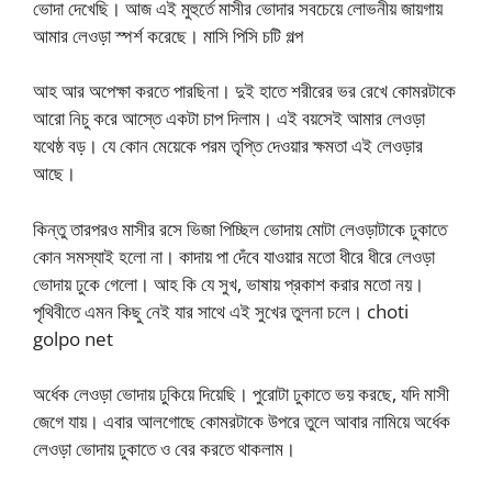
ভোদা দেখেছি। আজ এই মুহুর্তে মাসীর ভোদার সবচেয়ে লোভনীয় জায়গায়
আমার লেওড়া স্পর্শ করেছে। মাসি পিসি চটি গল্প
আহ আর অপেক্ষা করতে পারছিনা। দুই হাতে শরীরের ভর রেখে কোমরটাকে
আরো নিচু করে আস্তে একটা চাপ দিলাম। এই বয়সেই আমার লেওড়া
যথেষ্ঠ বড়। যে কোন মেয়েকে পরম তৃপ্তি দেওয়ার ক্ষমতা এই লেওড়ার
আছে।
কিন্তু তারপরও মাসীর রসে ভিজা পিচ্ছিল ভোদায় মোটা লেওড়াটাকে ঢুকাতে
কোন সমস্যাই হলো না। কাদায় পা দেঁবে যাওয়ার মতো ধীরে ধীরে লেওড়া
ভোদায় ঢুকে গেলো। আহ কি যে সুখ, ভাষায় প্রকাশ করার মতো নয়।
পৃথিবীতে এমন কিছু নেই যার সাথে এই সুখের তুলনা চলে। choti
golpo net
অর্ধেক লেওড়া ভোদায় ঢুকিয়ে দিয়েছি। পুরোটা ঢুকাতে ভয় করছে, যদি মাসী
জেগে যায়। এবার আলগোছে কোমরটাকে উপরে তুলে আবার নামিয়ে অর্ধেক
লেওড়া ভোদায় ঢুকাতে ও বের করতে থাকলাম।