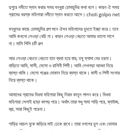
দুপুরে নদীতে স্নান করার সময় বন্ধুরা চোদাচুদির কথা বলে। কারন ঐ সময়
গ্রামের বয়স্ক মহিলারা নদীতে স্নান করতে আসে। choti golpo net
বন্ধুদের কাছে চোদাচুদির গল্প শুনে ঐসব মহিলাদের চুদতে ইচ্ছা করে। তবে
আমি কখনো লেওড়া খেচি না। কারন লেওড়া খেচতে আমার ভালো লাগে
না। মাসি পিসি চটি গল্প
আর লেওড়া খেচতে খেচতে হাত ব্যথা হয়ে যায়, তবু ফ্যাদা বের হয়না।
বাড়িতে আমি, মাসী, মেসো ও রাগিনী পিসী। আমি লেখপড়া আড্ডা নিয়ে
ব্যস্ত থাকি। মেসো গঞ্জের দোকান নিয়ে ব্যস্ত থাকে। মাসী ও পিসী সংসার
নিয়ে ব্যস্ত থাকে।
আমাদের গ্রামের বিধবা মহিলারা কিছু নিয়ম কানুন পালন করে। বিধবা
মহিলারা সেলাই ছাড়া কাপড় পরে। অর্থাৎ তারা শুধু সাদা শাড়ি পরে, ব্লাউজ,
ব্রা, সায়া কিছুই পরেনা।
শাড়ির আচল বুকে জড়িয়ে মাই ঢেকে রাখে। তারা বগলের চুল এবং ভোদার