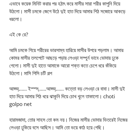
এভাবে কয়েক মিনিট করার পর হঠাৎ করে মাসীর সারা শরীর কাপুনি দিয়ে
উঠলো। মাসী চমকে জেগে উঠে দুই হাত দিয়ে আমার পিঠ সজোরে আকড়ে
ধরলো।
এই কে রে?
আমি চমকে গিয়ে শরীরের ভারসাম্য হারিয়ে মাসীর উপরে পড়লাম। আমার
কোমর মাসীর তলপেটে আছড়ে পড়ায় লেওড়া সম্পুর্ন ভাবে ভোদায় ঢুকে
গেলো। মাসী দুই হাতে আমাকে আরো শক্ত কতে চেপে ধরে কঁকিয়ে
উঠলো। মাসি পিসি চটি গল্প
আহ্হ্হ্…… ইস্স্স্……আহ্হ্হ্…… কত্তো বড় লেওড়া রে বাবা। মাসী দুই
হাত দিয়ে আমার পিঠ ধরে ঝাকুনি দিয়ে চোখ খুলে তাকালো। choti
golpo net
হারামজাদা, তোর সাহস তো কম নয়। নিজের মাসীর ভোদার ভিতরেই নিজের
লেওড়া ঢুকিয়ে বসে আছিস। আমি তো ভয়ে কাঠ হয়ে গেছি।