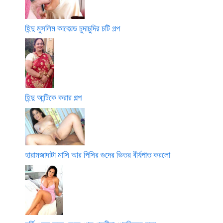
হিন্দু মুসলিম কাকোল্ড চুদাচুদির চটি গল্প
হিন্দু আন্টিকে করার গল্প
হারামজাদাটা মাসি আর পিসির গুদের ভিতর বীর্যপাত করলো