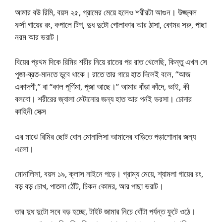
আমার বউ রিমি, বয়স ২৫, গ্রামের মেয়ে হলেও শরীরটা আগুন। উজ্জ্বল
ফর্সা গায়ের রং, কপালে টিপ, দুধ দুটো গোলাকার আর ঠাসা, কোমর সরু, পাছা
নরম আর ভরাট।
বিয়ের প্রথম দিকে রিমির শরীর নিয়ে রাতের পর রাত খেলেছি, কিন্তু এখন সে
পূজা-ব্রত-মানতে ডুবে থাকে। রাতে তার গায়ে হাত দিলেই বলে, “আজ
একাদশী,” বা “কাল পূর্ণিমা, পূজা আছে।” আমার বাঁড়া কাঁদে, ভাই, কী
বলবো। শরীরের জ্বালা মেটানোর জন্য হাত আর পর্নই ভরসা। চোদার
কাহিনী সেক্স
এর মাঝে রিমির ছোট বোন মোনালিসা আমাদের বাড়িতে পড়াশোনার জন্য
এলো।
মোনালিসা, বয়স ১৯, ক্লাস নাইনে পড়ে। গ্রাম্য মেয়ে, শ্যামলা গায়ের রং,
বড় বড় চোখ, পাতলা ঠোঁট, চিকন কোমর, আর পাছা ভরাট।
তার দুধ দুটো সবে বড় হচ্ছে, টাইট জামার নিচে বোঁটা পর্যন্ত ফুটে ওঠে।