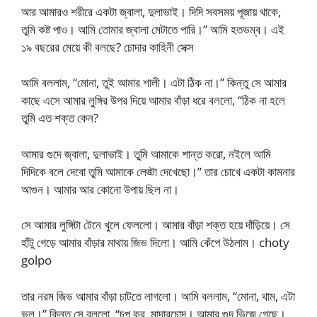
আর আমারও শরীরে একটা জ্বালা, দুলাভাই। দিদি সবসময় পূজায় থাকে,
তুমি কষ্ট পাও। আমি তোমার জ্বালা মেটাতে পারি।” আমি হতভম্ব। এই
১৯ বছরের মেয়ে কী বলছে? চোদার কাহিনী সেক্স
আমি বললাম, “মোনা, তুই আমার শালী। এটা ঠিক না।” কিন্তু সে আমার
কাছে এসে আমার লুঙ্গির উপর দিয়ে আমার বাঁড়া ধরে বললো, “ঠিক না হলে
তুমি এত শক্ত কেন?
আমার গুদে জ্বালা, দুলাভাই। তুমি আমাকে শান্ত করো, নইলে আমি
দিদিকে বলে দেবো তুমি আমাকে লেঙ্টা দেখেছো।” তার চোখে একটা কামনার
আগুন। আমার আর কোনো উপায় ছিল না।
সে আমার লুঙ্গিটা টেনে খুলে ফেললো। আমার বাঁড়া শক্ত হয়ে দাঁড়িয়ে। সে
হাঁটু গেড়ে আমার বাঁড়ার মাথায় জিভ দিলো। আমি কেঁপে উঠলাম। choty
golpo
তার নরম জিভ আমার বাঁড়া চাটতে লাগলো। আমি বললাম, “মোনা, থাম, এটা
ভুল।” কিন্তু সে বললো, “চুপ কর, মাদারচোদ। আমার গুদ ভিজে গেছে।