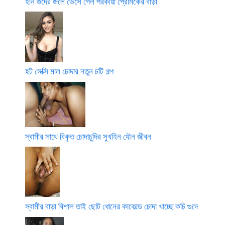
হর্নি গুদের জলে ভেসে গেল পরকীয়া প্রেমিকের বাড়া
হট সেক্সি মাল চোদার নতুন চটি গল্প
স্বামীর সাথে বিকৃত চোদাচুদির সুখহিন যৌন জীবন
স্বামীর বাড়া বিশাল তাই ছোট ধোনের কাকোল্ড চোদা খাচ্ছে কচি গুদে