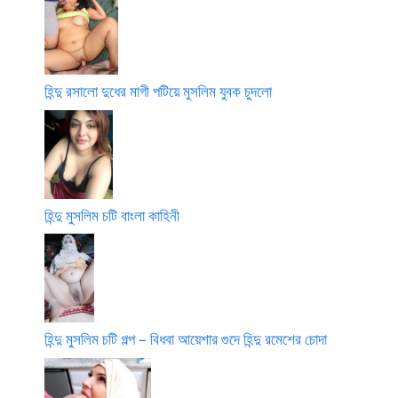
হিন্দু রসালো দুধের মাগী পটিয়ে মুসলিম যুবক চুদলো
হিন্দু মুসলিম চটি বাংলা কাহিনী
হিন্দু মুসলিম চটি গল্প – বিধবা আয়েশার গুদে হিন্দু রমেশের চোদা