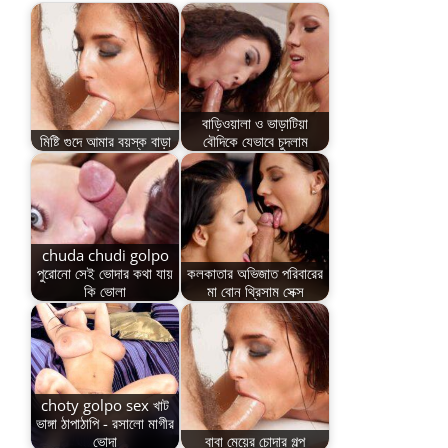
বাড়িওয়ালা ও ভাড়াটিয়া
মিষ্টি গুদে আমার বয়স্ক বাড়া
বৌদিকে যেভাবে চুদলাম
chuda chudi golpo
পুরোনো সেই ভোদার কথা যায়
কলকাতার অভিজাত পরিবারের
কি ভোলা
মা বোন থ্রিসাম সেক্স
choty golpo sex খাট
ভাঙ্গা ঠাপাঠাপি - রসালো মাগীর
ভোদা
বাবা মেয়ের চোদার গল্প