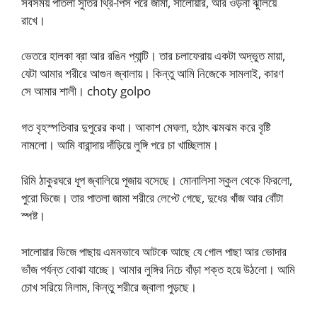
সবসময় পাতলা সুতির থ্রি-পিস পরে জামা, সালোয়ার, আর ওড়না ঝুলিয়ে
রাখে।
ভেতরে হালকা ব্রা আর রঙিন প্যান্টি। তার চলাফেরায় একটা অদ্ভুত মায়া,
যেটা আমার শরীরে আগুন জ্বালায়। কিন্তু আমি নিজেকে সামলাই, কারণ
সে আমার শালী। choty golpo
গত বৃহস্পতিবার দুপুরের কথা। আকাশ মেঘলা, হঠাৎ ঝমঝম করে বৃষ্টি
নামলো। আমি বারান্দায় দাঁড়িয়ে লুঙ্গি পরে চা খাচ্ছিলাম।
রিমি ঠাকুরঘরে ধূপ জ্বালিয়ে পূজায় বসেছে। মোনালিসা স্কুল থেকে ফিরলো,
পুরো ভিজে। তার পাতলা জামা শরীরে লেপ্টে গেছে, দুধের খাঁজ আর বোঁটা
স্পষ্ট।
সালোয়ার ভিজে পাছায় এমনভাবে আটকে আছে যে গোল পাছা আর ভোদার
ভাঁজ পর্যন্ত বোঝা যাচ্ছে। আমার লুঙ্গির নিচে বাঁড়া শক্ত হয়ে উঠলো। আমি
চোখ সরিয়ে নিলাম, কিন্তু শরীরে জ্বালা পুড়ছে।