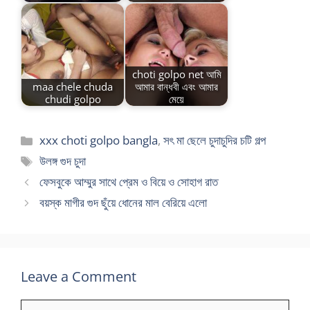
choti golpo net আমি
maa chele chuda
আমার বান্ধবী এবং আমার
chudi golpo
মেয়ে
Categories
xxx choti golpo bangla
,
সৎ মা ছেলে চুদাচুদির চটি গল্প
Tags
উলঙ্গ গুদ চুদা
ফেসবুকে আম্মুর সাথে প্রেম ও বিয়ে ও সোহাগ রাত
বয়স্ক মাগীর গুদ ছুঁয়ে ধোনের মাল বেরিয়ে এলো
Leave a Comment
Comment