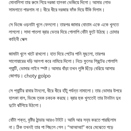
মোনালিসা তার রুমে গিয়ে দরজা হালকা ভেজিয়ে দিলো। আমার লোভ
সামলাতে পারলাম না। ধীরে ধীরে দরজার ফাঁক দিয়ে উঁকি দিলাম।
সে ভিজে ওড়নাটা খুলে ফেললো। তারপর জামার বোতাম একে একে খুলতে
লাগলো। সাদা পাতলা ব্রার ভেতর দিয়ে গোলাপি বোঁটা ফুটে উঠছে। চোদার
কাহিনী সেক্স
জামাটা খুলে খাটে রাখলো। হাত দিয়ে পেটের পানি মুছলো, তারপর
সালোয়ারের দড়ি আলগা করে নামিয়ে দিলো। নিচে ফুলের প্রিন্টের গোলাপি
প্যান্টি, ভোদার লাইন স্পষ্ট। আমার বাঁড়া তখন লুঙ্গি ছিঁড়ে বেরিয়ে আসার
জোগাড়। choty golpo
সে প্যান্টির রাবার টানলো, ধীরে ধীরে হাঁটু পর্যন্ত নামালো। তার ভোদার উপরে
হালকা বাল, ভিজে ত্বক চকচক করছে। ব্রার হুক খুলতেই তার টানটান দুধ
দুটো ঝাঁপিয়ে উঠলো।
বোঁটা শক্ত, বৃষ্টির ঠান্ডায় আরও টাইট। আমি আর সহ্য করতে পারছিলাম
না। ঠিক তখনই তার পা পিছলে গেল। “আআআ!” করে মেঝেতে পড়ে