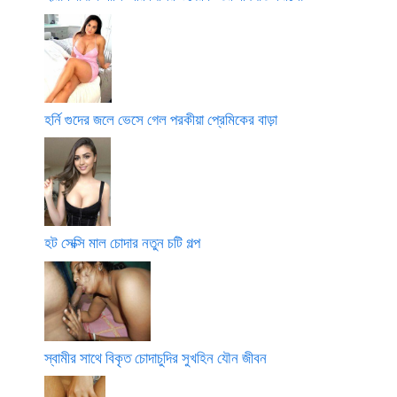
হর্নি গুদের জলে ভেসে গেল পরকীয়া প্রেমিকের বাড়া
হট সেক্সি মাল চোদার নতুন চটি গল্প
স্বামীর সাথে বিকৃত চোদাচুদির সুখহিন যৌন জীবন