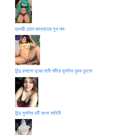
হুরপরী চোদে জান্নাতের সুখ পাব
হিন্দু রসালো দুধের মাগী পটিয়ে মুসলিম যুবক চুদলো
হিন্দু মুসলিম চটি বাংলা কাহিনী