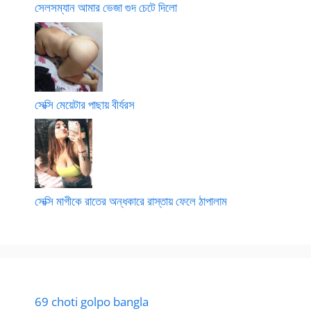
সেলসম্যান আমার ভেজা গুদ চেটে দিলো
সেক্সি মেয়েটার পাছায় বীর্যরস
সেক্সি মাগীকে রাতের অন্ধকারে রাস্তায় ফেলে ঠাপালাম
69 choti golpo bangla