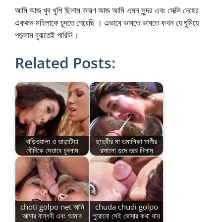
আমি আজ খুব খুশি ছিলাম কারণ আজ আমি এমন সুন্দর এবং সেক্সি দেহের
একজন মহিলাকে চুদতে পেরেছি । এভাবে ভাবতে ভাবতে কখন যে ঘুমিয়ে
পড়লাম বুঝতেই পারিনি।
Related Posts:
বাড়িওয়ালা ও ভাড়াটিয়া
ছাত্রীর মা তমালিকা মাগীর
বৌদিকে যেভাবে চুদলাম
রসালো গুদে ভরে দিলাম
choti golpo net আমি
chuda chudi golpo
আমার বান্ধবী এবং আমার
পুরোনো সেই ভোদার কথা যায়