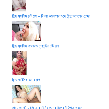
হিন্দু মুসলিম চটি গল্প – বিধবা আয়েশার গুদে হিন্দু রমেশের চোদা
হিন্দু মুসলিম কাকোল্ড চুদাচুদির চটি গল্প
হিন্দু আন্টিকে করার গল্প
হারামজাদাটা মাসি আর পিসির গুদের ভিতর বীর্যপাত করলো