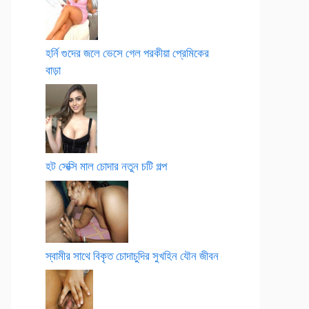
হর্নি গুদের জলে ভেসে গেল পরকীয়া প্রেমিকের
বাড়া
হট সেক্সি মাল চোদার নতুন চটি গল্প
স্বামীর সাথে বিকৃত চোদাচুদির সুখহিন যৌন জীবন