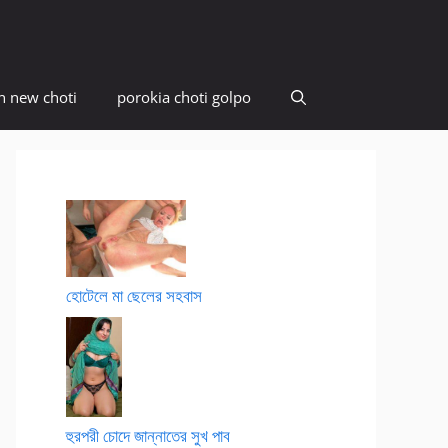
n new choti
porokia choti golpo
হোটেলে মা ছেলের সহবাস
হুরপরী চোদে জান্নাতের সুখ পাব