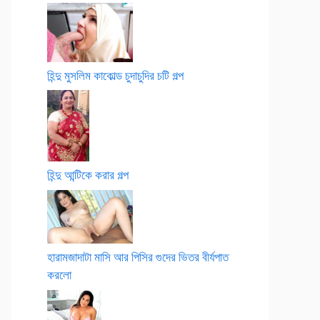
হিন্দু মুসলিম কাকোল্ড চুদাচুদির চটি গল্প
হিন্দু আন্টিকে করার গল্প
হারামজাদাটা মাসি আর পিসির গুদের ভিতর বীর্যপাত
করলো