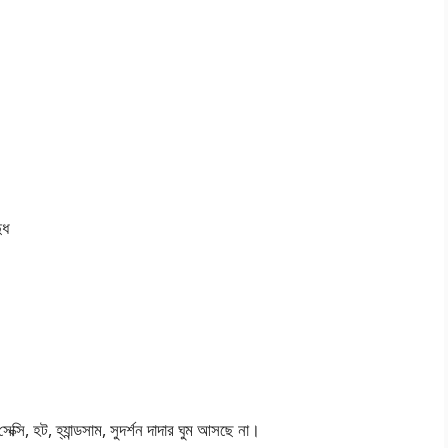
ুধ
সি, হট, হ্যান্ডসাম, সুদর্শন দাদার ঘুম আসছে না।