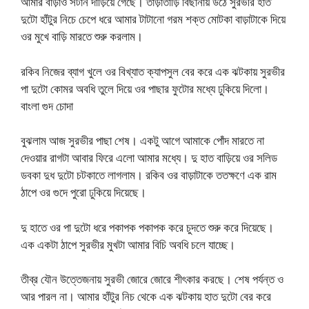
আমার বাড়াও সটান দাঁড়িয়ে গেছে। তাড়াতাড়ি বিছানায় উঠে সুরভীর হাত
দুটো হাঁটুর নিচে চেপে ধরে আমার টাটানো গরম শক্ত মোটকা বাড়াটাকে দিয়ে
ওর মুখে বাড়ি মারতে শুরু করলাম।
রকিব নিজের ব্যাগ খুলে ওর বিখ্যাত ক্যাপসুল বের করে এক ঝটকায় সুরভীর
পা দুটো কোমর অবধি তুলে দিয়ে ওর পাছার ফুটোর মধ্যে ঢুকিয়ে দিলো।
বাংলা গুদ চোদা
বুঝলাম আজ সুরভীর পাছা শেষ। একটু আগে আমাকে পোঁদ মারতে না
দেওয়ার রাগটা আবার ফিরে এলো আমার মধ্যে। দু হাত বাড়িয়ে ওর সলিড
ডবকা দুধ দুটো চটকাতে লাগলাম। রকিব ওর বাড়াটাকে ততক্ষণে এক রাম
ঠাপে ওর গুদে পুরো ঢুকিয়ে দিয়েছে।
দু হাতে ওর পা দুটো ধরে পকাপক পকাপক করে চুদতে শুরু করে দিয়েছে।
এক একটা ঠাপে সুরভীর মুখটা আমার বিচি অবধি চলে যাচ্ছে।
তীব্র যৌন উত্তেজনায় সুরভী জোরে জোরে শীৎকার করছে। শেষ পর্যন্ত ও
আর পারল না। আমার হাঁটুর নিচ থেকে এক ঝটকায় হাত দুটো বের করে