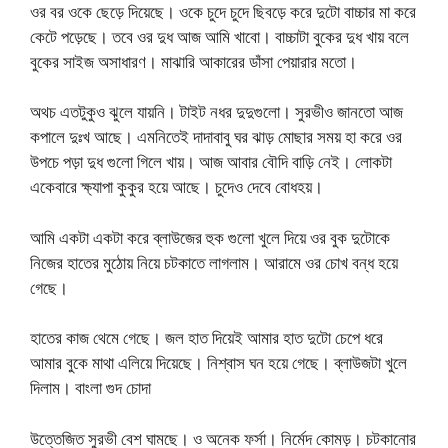
ওর বর ওকে ছেড়ে দিয়েছে। ওকে চুদে চুদে ছিবড়ে করে দুটো বাচ্চার মা করে
কেটে পড়েছে। তবে ওর দুধ আজ আমি খাবো। বাচ্চাটা বুকের দুধ খায় বলে
বুকের সাইজ অসাধারণ। মাঝারি আকারের ডাঁসা পেয়ারার মতো।
অথচ এতটুকুও ঝুলে যায়নি। টাইট নধর দুদুগুলো। সুরভীও জানতো আজ
কপালে দুঃখ আছে। এমনিতেই দাদাবাবু ঘর ঝাড় মোছার সময় হা করে ওর
উপচে পড়া দুধ গুলো গিলে খায়। আজ আবার বৌদি বাড়ি নেই। লোকটা
একেবারে ক্ষ্যাপা কুকুর হয়ে আছে। চুদেও দেবে বোধহয়।
আমি একটা একটা করে ব্লাউজের হুক গুলো খুলে দিয়ে ওর বুক দুটোকে
নিজের হাতের মুঠোয় নিয়ে চটকাতে লাগলাম। আরামে ওর চোখ বন্ধ হয়ে
গেছে।
হাতের কাজ থেমে গেছে। জল হাত দিয়েই আমার হাত দুটো চেপে ধরে
আমার বুকে মাথা এলিয়ে দিয়েছে। নিশ্বাস ঘন হয়ে গেছে। ব্লাউজটা খুলে
দিলাম। বাংলা গুদ চোদা
উত্তেজিত সুরভী বেশ ঘামছে। ও অনেক ফর্সা। নির্মেদ কোমড়। চটকানোর