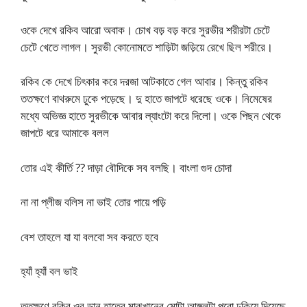
ওকে দেখে রকিব আরো অবাক। চোখ বড় বড় করে সুরভীর শরীরটা চেটে
চেটে খেতে লাগল। সুরভী কোনোমতে শাড়িটা জড়িয়ে রেখে ছিল শরীরে।
রকিব কে দেখে চিৎকার করে দরজা আটকাতে গেল আবার। কিন্তু রকিব
ততক্ষণে বাথরুমে ঢুকে পড়েছে। দু হাতে জাপটে ধরেছে ওকে। নিমেষের
মধ্যে অভিজ্ঞ হাতে সুরভীকে আবার ল্যাংটো করে দিলো। ওকে পিছন থেকে
জাপটে ধরে আমাকে বলল
তোর এই কীর্তি ?? দাড়া বৌদিকে সব বলছি। বাংলা গুদ চোদা
না না প্লীজ বলিস না ভাই তোর পায়ে পড়ি
বেশ তাহলে যা যা বলবো সব করতে হবে
হ্যাঁ হ্যাঁ বল ভাই
ততক্ষণে রকিব ওর ডান হাতের মাঝখানের মোটা আঙ্গুলটা পুরো ঢুকিয়ে দিয়েছে