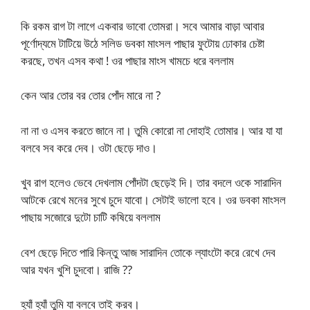
কি রকম রাগ টা লাগে একবার ভাবো তোমরা। সবে আমার বাড়া আবার
পূর্ণোদ্যমে টাটিয়ে উঠে সলিড ডবকা মাংসল পাছার ফুটোয় ঢোকার চেষ্টা
করছে, তখন এসব কথা ! ওর পাছার মাংস খামচে ধরে বললাম
কেন আর তোর বর তোর পোঁদ মারে না ?
না না ও এসব করতে জানে না। তুমি কোরো না দোহাই তোমার। আর যা যা
বলবে সব করে দেব। ওটা ছেড়ে দাও।
খুব রাগ হলেও ভেবে দেখলাম পোঁদটা ছেড়েই দি। তার বদলে ওকে সারাদিন
আটকে রেখে মনের সুখে চুদে যাবো। সেটাই ভালো হবে। ওর ডবকা মাংসল
পাছায় সজোরে দুটো চাটি কষিয়ে বললাম
বেশ ছেড়ে দিতে পারি কিন্তু আজ সারাদিন তোকে ল্যাংটো করে রেখে দেব
আর যখন খুশি চুদবো। রাজি ??
হ্যাঁ হ্যাঁ তুমি যা বলবে তাই করব।