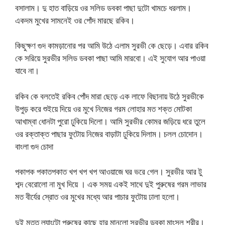
বসালাম। দু হাত বাড়িয়ে ওর সলিড ডবকা পাছা দুটো খামচে ধরলাম।
একদম মুখের সামনেই ওর পোঁদ মারছে রকিব।
কিছুক্ষণ গুদ কামড়ানোর পর আমি উঠে এলাম সুরভী কে ছেড়ে। এবার রকিব
কে সরিয়ে সুরভীর সলিড ডবকা পাছা আমি মারবো। এই সুযোগ আর পাওয়া
যাবে না।
রকিব কে বলতেই রকিব পোঁদ মারা ছেড়ে এক লাফে বিছানায় উঠে সুরভীকে
উপুড় করে শুইয়ে দিয়ে ওর মুখে নিজের গরম লোহার মত শক্ত মোটকা
আখাম্বা ধোনটা পুরো ঢুকিয়ে দিলো। আমি সুরভীর কোমর জড়িয়ে ধরে তুলে
ওর রক্তাক্ত পাছার ফুটোয় নিজের বাড়াটা ঢুকিয়ে দিলাম। চলল চোদোন।
বাংলা গুদ চোদা
পকাপক পকাতপকাত খপ খপ খপ আওয়াজে ঘর ভরে গেল। সুরভীর আর টু
শব্দ বেরোলো না মুখ দিয়ে । এক সময় একই সাথে দুই পুরুষের গরম লাভার
মত বীর্যের স্রোত ওর মুখের মধ্যে আর পাচার ফুটোয় ঢালা হলো।
দুই মত্ত ল্যাংটো পুরুষের কাছে হার মানলো সুরভীর ডবকা মাংসল শরীর।