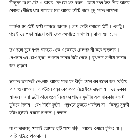
কিছুক্ষণের মধ্যেই ও আবার ক্ষেপতে শুরু করল। দুটো নধর উরু দিয়ে আমার
কোমর পেঁচিয়ে ধরে পাগলের মত আমার ঠোঁটে গালে চুমু খেতে লাগলো।
আমিও ওর ঠোঁট দুটো কামড়ে ধরলাম। বেশ মোটা রসালো ঠোঁট। একটু।
পরেই ওর পাছা মারবো তাই ওকে ক্ষেপাতে লাগলাম। বাংলা গুদ চোদা
দুধ দুটো চুষে বগল কামড়ে ওকে একেবারে চোদপাগলী করে ছাড়লাম।
দেখলাম ওর চোখ দুটো দেখলাম আবার উল্টে গেছে। বুঝলাম মাগীটা আবার
জল ছাড়বে।
ভাবতে ভাবতেই দেখলাম আমার সাদা ঘন বীর্য্য ঠেলে ওর গুদের জল বেরিয়ে
আসতে লাগলো। একটানে বাড়া বের করে নিয়ে উঠে দাড়ালাম। ওর ডবকা
মাংসল দাবনা দুটো কাঁধে তুলে নিয়ে ওর পাছার ফুটোয় এক ধাক্কায় বাড়াটা
ঢুকিয়ে দিলাম। বেশ টাইট ফুটো। প্রথমে ঢুকতে পারছিল না। কিন্তু সুরভী
হঠাৎ ছটফট করতে লাগলো। বললো –
না না দাদাবাবু দোহাই তোমার দুটি পায়ে পড়ি। আমার ওখানে ঢুকিও না।
আমি হাঁটতে পারবোনা।