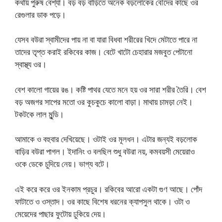
কথায় পুরুষ বেশ্যা। বড় বড় বাড়িতে অনেক বড়লোকের বৌদের কাছে ওর
রেগুলার ডাক পড়ে।
যেসব বউরা স্বামীদের পায় না বা যারা বিধবা শরীরের খিদে মেটাতে পারে না
তাদের তৃপ্ত করাই রকিবের কাজ। বেটে খাটো চেহারার মজবুত পেটানো
স্বাস্থ্য ওর।
বেশ কালো গায়ের রঙ। কষ্টি পাথর যেতে মনে হয় ওর সারা শরীর তৈরি। বেশ
বড় অজগর সাপের মতো ওর কুচকুচে কালো বাড়া। মাথায় চামড়া নেই।
টকটকে লাল মুন্ডি।
আমাকে ও বহুবার দেখিয়েছে। ওটাই ওর মূলধন। এটার জন্যই বড়লোক
বাড়ির বউরা পাগল। ইদানিং ও বলছিল শুধু বউরা নয়, কমবয়সী মেয়েরাও
ওকে ডেকে চুদিয়ে নেয়। ভাগ্য বটে।
এই করে করে ওর ইনকাম প্রচুর। রকিবের আরো একটা গুণ আছে। পোঁদ
ফাটাতে ও ওস্তাদ। ওর কাছে বিশেষ ধরনের ক্যাপসুল থাকে। ওটা ও
মেয়েদের পাছার ফুটোয় ঢুকিয়ে দেয়।