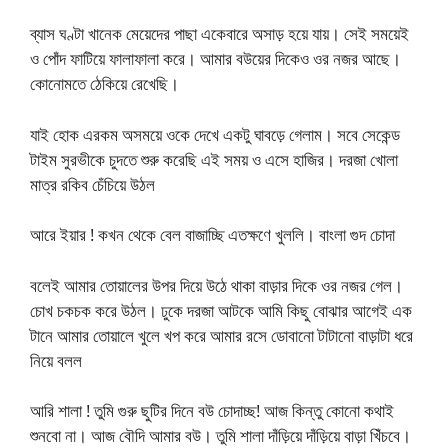
ব্যাস ঘণ্টা খানেক মেয়েদের পাছা একেবারে অসাড় হয়ে যায়। সেই সময়েই
ও পোঁদ ফাটিয়ে ফালাফালা করে। আমার বউয়ের দিকেও ওর নজর আছে।
কোনোমতে ঠেকিয়ে রেখেছি।
যাই হোক এরকম অসময়ে ওকে দেখে একটু ঘাবড়ে গেলাম। সবে সেকেন্ড
টাইম সুরভীকে চুদতে শুরু করেছি এই সময় ও এসে হাজির। দরজা খোলা
মাত্র রকিব চেঁচিয়ে উঠল
আরে ইয়ার ! কখন থেকে বেল বাজাচ্ছি এতক্ষণে খুললি। বাংলা গুদ চোদা
বলেই আমার তোয়ালের উপর দিয়ে উঠে থাকা বাড়ার দিকে ওর নজর গেল।
চোখ চকচক করে উঠল। ঢুকে দরজা আটকে আমি কিছু বোঝার আগেই এক
টানে আমার তোয়ালে খুলে খপ করে আমার রসে ডোবানো টাটানো বাড়াটা ধরে
নিয়ে বলল
আরি শালা ! তুমি গুরু ছুটির দিনে বউ চোদাচ্ছ! আজ কিন্তু কোনো কথাই
শুনবো না। আজ বৌদি আমার বউ। তুমি শালা দাঁড়িয়ে দাঁড়িয়ে বাড়া খিঁচবে।