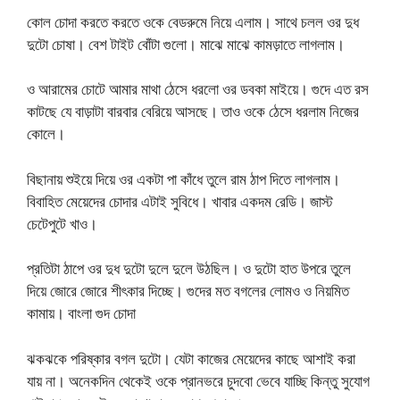
কোল চোদা করতে করতে ওকে বেডরুমে নিয়ে এলাম। সাথে চলল ওর দুধ
দুটো চোষা। বেশ টাইট বোঁটা গুলো। মাঝে মাঝে কামড়াতে লাগলাম।
ও আরামের চোটে আমার মাথা ঠেসে ধরলো ওর ডবকা মাইয়ে। গুদে এত রস
কাটছে যে বাড়াটা বারবার বেরিয়ে আসছে। তাও ওকে ঠেসে ধরলাম নিজের
কোলে।
বিছানায় শুইয়ে দিয়ে ওর একটা পা কাঁধে তুলে রাম ঠাপ দিতে লাগলাম।
বিবাহিত মেয়েদের চোদার এটাই সুবিধে। খাবার একদম রেডি। জাস্ট
চেটেপুটে খাও।
প্রতিটা ঠাপে ওর দুধ দুটো দুলে দুলে উঠছিল। ও দুটো হাত উপরে তুলে
দিয়ে জোরে জোরে শীৎকার দিচ্ছে। গুদের মত বগলের লোমও ও নিয়মিত
কামায়। বাংলা গুদ চোদা
ঝকঝকে পরিষ্কার বগল দুটো। যেটা কাজের মেয়েদের কাছে আশাই করা
যায় না। অনেকদিন থেকেই ওকে প্রানভরে চুদবো ভেবে যাচ্ছি কিন্তু সুযোগ