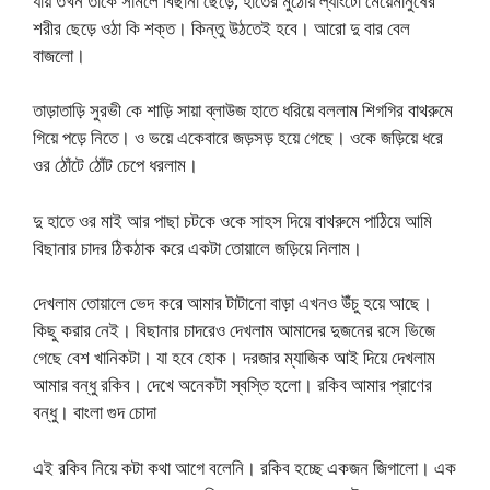
যায় তখন তাকে সামলে বিছানা ছেড়ে, হাতের মুঠোয় ল্যাংটো মেয়েমানুষের
শরীর ছেড়ে ওঠা কি শক্ত। কিন্তু উঠতেই হবে। আরো দু বার বেল
বাজলো।
তাড়াতাড়ি সুরভী কে শাড়ি সায়া ব্লাউজ হাতে ধরিয়ে বললাম শিগগির বাথরুমে
গিয়ে পড়ে নিতে। ও ভয়ে একেবারে জড়সড় হয়ে গেছে। ওকে জড়িয়ে ধরে
ওর ঠোঁটে ঠোঁট চেপে ধরলাম।
দু হাতে ওর মাই আর পাছা চটকে ওকে সাহস দিয়ে বাথরুমে পাঠিয়ে আমি
বিছানার চাদর ঠিকঠাক করে একটা তোয়ালে জড়িয়ে নিলাম।
দেখলাম তোয়ালে ভেদ করে আমার টাটানো বাড়া এখনও উঁচু হয়ে আছে।
কিছু করার নেই। বিছানার চাদরেও দেখলাম আমাদের দুজনের রসে ভিজে
গেছে বেশ খানিকটা। যা হবে হোক। দরজার ম্যাজিক আই দিয়ে দেখলাম
আমার বন্ধু রকিব। দেখে অনেকটা স্বস্তি হলো। রকিব আমার প্রাণের
বন্ধু। বাংলা গুদ চোদা
এই রকিব নিয়ে কটা কথা আগে বলেনি। রকিব হচ্ছে একজন জিগালো। এক