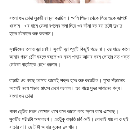
বাংলা গুদ চোদা সুরভী রান্না করছিল। আমি পিছন থেকে গিয়ে ওকে জাপটে
ধরলাম। ওর ঘামে ভেজা বগলের তলা দিয়ে ওর ডাঁসা বড় বড় দুটো দুধ দু
হাতে চটকাতে শুরু করলাম।
ব্লাউজের তলায় ব্রা নেই। সুরভী ব্রা প্যান্টি কিছুই পড়ে না। ওর ঘাড়ে কানে
আমার গরম ঠোঁট ঘষতে ঘষতে ওর নরম পাছায় আমার গরম লোহার মত শক্ত
মোটকা বাড়াটাকে চেপে ধরলাম।
বাড়াটা ওর কাছে আসার আগেই শক্ত হতে শুরু করেছিল। পুরো দাঁড়ানোর
আগেই নরম পাছার মাংসে চেপে ধরলাম। ওর গায়ে সুন্দর সাবানের গন্ধ।
বাংলা গুদ চোদা
পাকা রেন্ডির মতন চোদোন খাবে বলে ভালো করে স্নান করে এসেছে।
সুরভীর শরীরটা অসাধারণ। এতটুকু বাড়তি চর্বি নেই। বোঝাই যায় না ও দুই
বাচ্চার মা। ছোট টা আবার বুকের দুধ খায়।