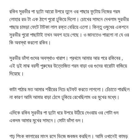
রকিব সুরভীর পা দুটো আরো উপরে তুলে ওর পাছার ফুটোয় নিজের গরম
লোহার রড টা এক ঠাপে পুরো ঢুকিয়ে দিলো। চোখের সামনে দেখলাম সুরভীর
পাছার চামড়া ফেটে টাটকা লাল রক্ত বেরিয়ে এলো। কিন্তু ওষুধের একশনে
সুরভীর পুরো পাছাটাই তখন অবশ হয়ে গেছে। ও জানতেও পারলো না যে ওর
কি অবস্থা করলো রকিব।
সুরভীর ডাঁসা গুদের অবস্থাও খারাপ। প্রথমে আমার আর পরে রকিবের ,
এই দুই মাঝ বয়সী পুরুষের উত্তেজিত গরম বাড়া ওর গুদের বারোটা বাজিয়ে
দিয়েছে।
কাটা পাঠার মত আমার শরীরের নিচে ছটফট করতে লাগলো। চেঁচাতে পারছিল
না কারণ আমি আমার বাড়া ঠেসে ঢুকিয়ে রেখেছিলাম ওর মুখের মধ্যে।
এদিকে রকিব সুরভীর পা দুটো ধরে উপরে উঠিয়ে দেওয়ায় ওর গোটা গুদ
একদম আমার মুখের সামনে। মোটা ডাঁসা গুদ।
গাঢ় পিংক কালারের মাংস রসে ভিজে জবজব করছিল। আমি ওখানেই কামড়