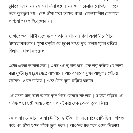
ঢুকিয়ে দিলাম ওর রস ভরা ডাঁসা গুদে। ওর গুদ একেবারে লোমহীন। তবে
নরম তুলতুলে নয়। বেশ ডাঁসা পাকা আমের মতো।চোদপাগলিটা কোকাতে
লাগলো প্রবল উত্তেজনায়।
দু হাতে ওর মাথাটা চেপে ধরলাম আমার বাড়ায়। গলা অবধি নিয়ে গিয়ে
ঠাপাতে থাকলাম। পুরো বাড়াটা ওর মুখের মধ্যে পুরে লালায় স্নান করিয়ে
নিলাম। বাংলা গুদ চোদা
এটার একটা আলাদা মজা। এবার ওর দু হাত ধরে ওকে দাড় করিয়ে ওর লালা
ঝরা মুখটা চুষে চুষে খেতে লাগলাম। আমার পায়ের বুড়ো আঙ্গুলের খোঁচায়
ততক্ষণে ও রস কাটছে। ওকে টেনে বুকে জড়িয়ে ধরলাম।
ওর ডবকা মাই দুটো আমার বুকে পিষে ফেলতে লাগলাম। দু হাত বাড়িয়ে ওর
সলিড পাছা দুটো খামচে ধরে এক ঝটকায় ওকে কোলে তুলে নিলাম।
ওর লালায় ভেজানো আমার টনটনে ছ ইঞ্চি বাড়া একেবারে রেডি ছিল। খপাত
করে ওর ডাঁসা গুদের ফাঁকে ঢুকে পড়ল। আগুনের মত গরম গুদের ভিতরটা।