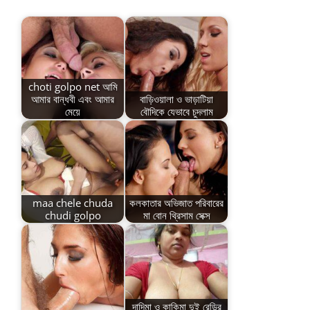
choti golpo net আমি
আমার বান্ধবী এবং আমার
বাড়িওয়ালা ও ভাড়াটিয়া
মেয়ে
বৌদিকে যেভাবে চুদলাম
maa chele chuda
কলকাতার অভিজাত পরিবারের
chudi golpo
মা বোন থ্রিসাম সেক্স
দাদিমা ও কাকিমা দুই রেন্ডির