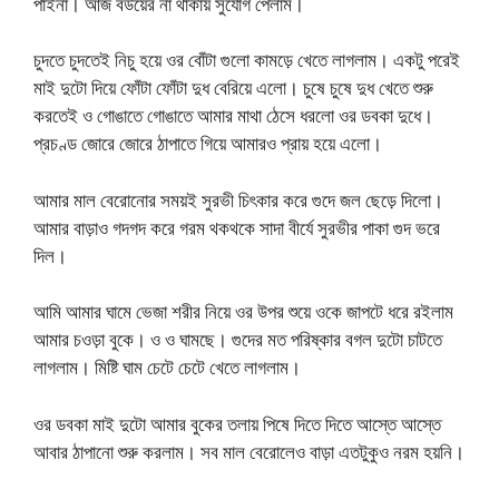
পাইনা। আজ বউয়ের না থাকায় সুযোগ পেলাম।
চুদতে চুদতেই নিচু হয়ে ওর বোঁটা গুলো কামড়ে খেতে লাগলাম। একটু পরেই
মাই দুটো দিয়ে ফোঁটা ফোঁটা দুধ বেরিয়ে এলো। চুষে চুষে দুধ খেতে শুরু
করতেই ও গোঙাতে গোঙাতে আমার মাথা ঠেসে ধরলো ওর ডবকা দুধে।
প্রচণ্ড জোরে জোরে ঠাপাতে গিয়ে আমারও প্রায় হয়ে এলো।
আমার মাল বেরোনোর সময়ই সুরভী চিৎকার করে গুদে জল ছেড়ে দিলো।
আমার বাড়াও গদগদ করে গরম থকথকে সাদা বীর্যে সুরভীর পাকা গুদ ভরে
দিল।
আমি আমার ঘামে ভেজা শরীর নিয়ে ওর উপর শুয়ে ওকে জাপটে ধরে রইলাম
আমার চওড়া বুকে। ও ও ঘামছে। গুদের মত পরিষ্কার বগল দুটো চাটতে
লাগলাম। মিষ্টি ঘাম চেটে চেটে খেতে লাগলাম।
ওর ডবকা মাই দুটো আমার বুকের তলায় পিষে দিতে দিতে আস্তে আস্তে
আবার ঠাপানো শুরু করলাম। সব মাল বেরোলেও বাড়া এতটুকুও নরম হয়নি।