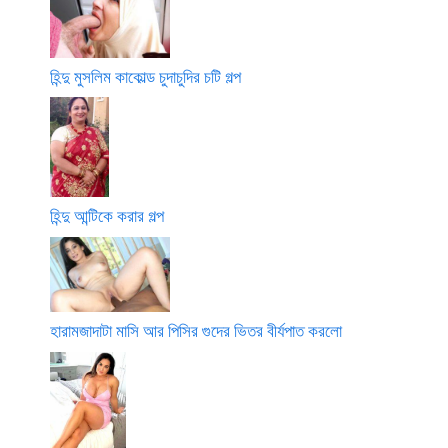
হিন্দু মুসলিম কাকোল্ড চুদাচুদির চটি গল্প
হিন্দু আন্টিকে করার গল্প
হারামজাদাটা মাসি আর পিসির গুদের ভিতর বীর্যপাত করলো