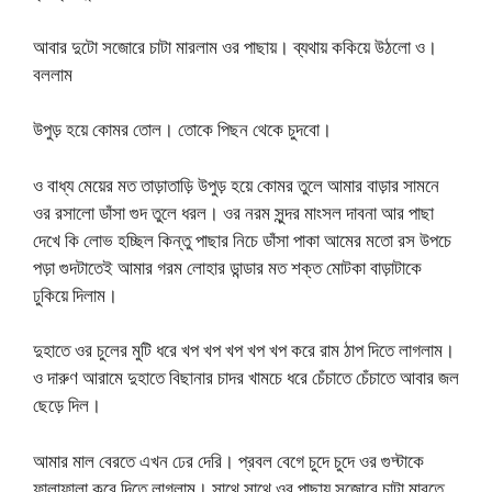
আবার দুটো সজোরে চাটা মারলাম ওর পাছায়। ব্যথায় ককিয়ে উঠলো ও।
বললাম
উপুড় হয়ে কোমর তোল। তোকে পিছন থেকে চুদবো।
ও বাধ্য মেয়ের মত তাড়াতাড়ি উপুড় হয়ে কোমর তুলে আমার বাড়ার সামনে
ওর রসালো ডাঁসা গুদ তুলে ধরল। ওর নরম সুন্দর মাংসল দাবনা আর পাছা
দেখে কি লোভ হচ্ছিল কিন্তু পাছার নিচে ডাঁসা পাকা আমের মতো রস উপচে
পড়া গুদটাতেই আমার গরম লোহার ডান্ডার মত শক্ত মোটকা বাড়াটাকে
ঢুকিয়ে দিলাম।
দুহাতে ওর চুলের মুটি ধরে খপ খপ খপ খপ খপ করে রাম ঠাপ দিতে লাগলাম।
ও দারুণ আরামে দুহাতে বিছানার চাদর খামচে ধরে চেঁচাতে চেঁচাতে আবার জল
ছেড়ে দিল।
আমার মাল বেরতে এখন ঢের দেরি। প্রবল বেগে চুদে চুদে ওর গুদ্টাকে
ফালাফালা করে দিতে লাগলাম। সাথে সাথে ওর পাছায় সজোরে চাটা মারতে