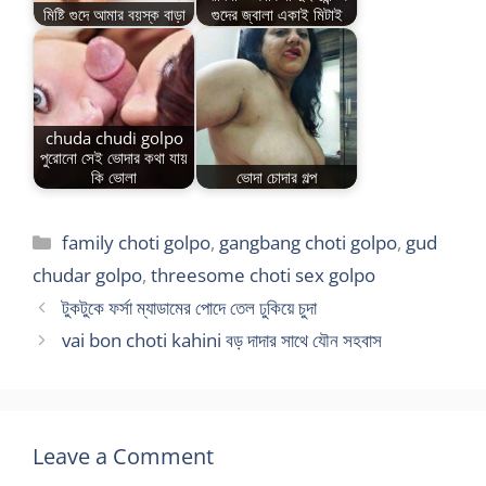
মিষ্টি গুদে আমার বয়স্ক বাড়া
গুদের জ্বালা একাই মিটাই
chuda chudi golpo
পুরোনো সেই ভোদার কথা যায়
কি ভোলা
ভোদা চোদার গল্প
Categories
family choti golpo
,
gangbang choti golpo
,
gud
chudar golpo
,
threesome choti sex golpo
টুকটুকে ফর্সা ম্যাডামের পোদে তেল ঢুকিয়ে চুদা
vai bon choti kahini বড় দাদার সাথে যৌন সহবাস
Leave a Comment