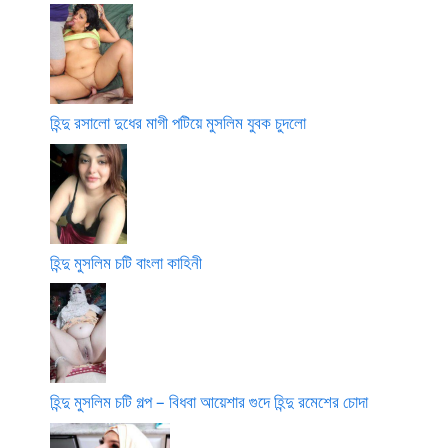
হিন্দু রসালো দুধের মাগী পটিয়ে মুসলিম যুবক চুদলো
হিন্দু মুসলিম চটি বাংলা কাহিনী
হিন্দু মুসলিম চটি গল্প – বিধবা আয়েশার গুদে হিন্দু রমেশের চোদা