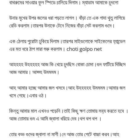
বাথরুমের সাওয়ার ফুল স্পিডে চালিয়ে দিলাম। ম্যাডাম আমাকে চুদলো
উনার মুখের উপর জলের ধরা পড়তে লাগল। বাঁড়া তে এক গাদা থুতু লাগিয়ে
রেডি করলাম।তারপর উনাকে টেনে নিজের বাঁড়া সেট করলাম গুদে।
এক ঠেলায় পুরোটা ঢুকিয়ে দিলাম।তারপর মাইগুলোকে সাইকেলের হ্যান্ডেল
এর মত ধরে ঠাপ মারা শুরু করলাম। choti golpo net
আহহহহ উহহহহহ আজ কি খেয়ে চুদছিস বোকা চোদা।গুদ ফাটিয়ে দিচ্ছিস
আজ আমার। আহ্হ্হ উমমমম।
আহ আমার হচ্ছে আমার জল খসবে।আহ উহহহহহ উমমমম।আমার জল
খসে গেছে।এবার ওঠ।
কিন্তু আমার মাল এখনও পড়েনি।তাই কিছু ক্ষণ তোমায় সহ্য করতে হবে ।
আজ তোমার গুদ এ আমি জ্বালা ধরিয়ে দেব।থপ থপ থপ ।
তোর বড্ড গুদের জ্বালা না মাগী।নে আজ তোর পেটে বাচ্চা করব।আহ