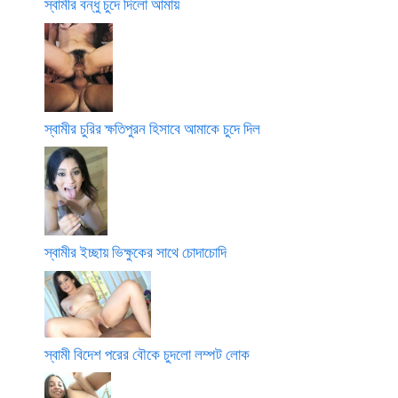
স্বামীর বন্ধু চুদে দিলো আমায়
স্বামীর চুরির ক্ষতিপুরন হিসাবে আমাকে চুদে দিল
স্বামীর ইচ্ছায় ভিক্ষুকের সাথে চোদাচোদি
স্বামী বিদেশ পরের বৌকে চুদলো লম্পট লোক