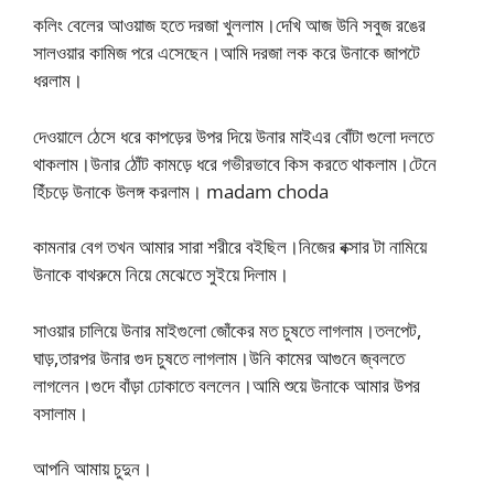
কলিং বেলের আওয়াজ হতে দরজা খুললাম।দেখি আজ উনি সবুজ রঙের
সালওয়ার কামিজ পরে এসেছেন।আমি দরজা লক করে উনাকে জাপটে
ধরলাম।
দেওয়ালে ঠেসে ধরে কাপড়ের উপর দিয়ে উনার মাইএর বোঁটা গুলো দলতে
থাকলাম।উনার ঠোঁট কামড়ে ধরে গভীরভাবে কিস করতে থাকলাম।টেনে
হিঁচড়ে উনাকে উলঙ্গ করলাম। madam choda
কামনার বেগ তখন আমার সারা শরীরে বইছিল।নিজের বক্সার টা নামিয়ে
উনাকে বাথরুমে নিয়ে মেঝেতে সুইয়ে দিলাম।
সাওয়ার চালিয়ে উনার মাইগুলো জোঁকের মত চুষতে লাগলাম।তলপেট,
ঘাড়,তারপর উনার গুদ চুষতে লাগলাম।উনি কামের আগুনে জ্বলতে
লাগলেন।গুদে বাঁড়া ঢোকাতে বললেন।আমি শুয়ে উনাকে আমার উপর
বসালাম।
আপনি আমায় চুদুন।