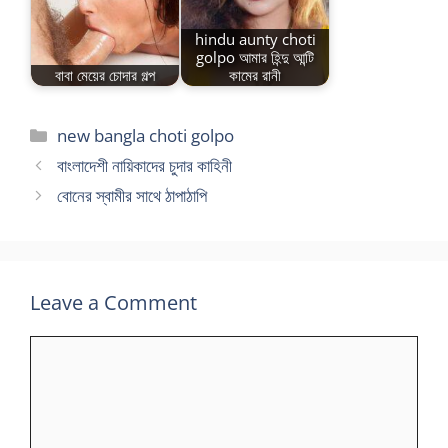
hindu aunty choti
golpo আমার হিন্দু আন্টি
বাবা মেয়ের চোদার গল্প
কামের রানী
Categories
new bangla choti golpo
বাংলাদেশী নায়িকাদের চুদার কাহিনী
বোনের স্বামীর সাথে ঠাপাঠাপি
Leave a Comment
Comment