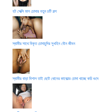
হট সেক্সি মাল চোদার নতুন চটি গল্প
স্বামীর সাথে বিকৃত চোদাচুদির সুখহিন যৌন জীবন
স্বামীর বাড়া বিশাল তাই ছোট ধোনের কাকোল্ড চোদা খাচ্ছে কচি গুদে