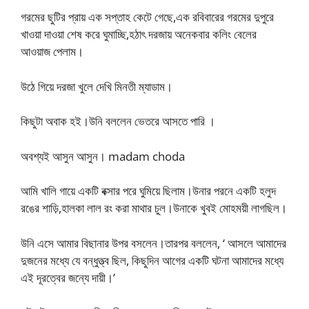
গরমের ছুটির প্রায় এক সপ্তাহ কেটে গেছে,এক রবিবারের গরমের দুপুরে
খাওয়া দাওয়া শেষ করে ঘুমাচ্ছি,হঠাৎ দরজায় অনেকবার কলিং বেলের
আওয়াজ পেলাম।
উঠে গিয়ে দরজা খুলে দেখি মিনতী ম্যাডাম।
কিছুটা অবাক হই।উনি বললেন ভেতরে আসতে পারি ।
অবশ্যই আসুন আসুন। madam choda
আমি খালি গায়ে একটি বক্সার পরে ঘুমিয়ে ছিলাম।উনার পরনে একটি হলুদ
রঙের শাড়ি,হালকা লাল রং করা মাথার চুল।উনাকে খুবই মোহময়ী লাগছিল।
উনি এসে আমার বিছানার উপর বসলেন।তারপর বললেন, ‘ আসলে আমাদের
দুজনের মধ্যে যে বন্ধুত্ত্ব ছিল, কিছুদিন আগের একটি ঘটনা আমাদের মধ্যে
এই দূরত্বের জন্যে দায়ী।’