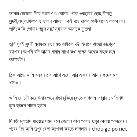
আমার মেয়েকে বিয়ে করবে? ও তোমার থেকে ৬বছরের ছোট,কিন্তু
সুন্দরী,লম্বা,ফিগার ও ভাল।আমরা একই ঘরে থাকব,কেউ সন্দেহ করবে না।
তুলিকে কি তোমার পছন্দ নয়? ম্যাডাম আমাকে চুদলো
তুলি খুবই সুন্দরী,ম্যাডাম।ওর মত কাউকে বউ হিসাবে পাওয়া ভাগ্যের
ব্যাপার।আপনি যদি আমার বাবার সাথে কথা বলেন অনেক সহজ হবে
ব্যাপারটা।
ঠিক আছে আমি বলব।তার আগে এসো আর একবার আমার গুদের জল
খসাও।
আমি ভোচাট করে উনার গুদে বাঁড়া ঢুকিয়ে চুদতে লাগলাম।প্রায় ১০ মিনিট
চুদে দুজনে শান্ত হলাম।
মিনতী ম্যাডাম যাওয়ার সময় বলে গেলেন কাল আবার দুপুর বেলায় আসবেন।
পরের দিন আমি দুপুর বেলা অপেক্ষা করতে লাগলাম। choti golpo net