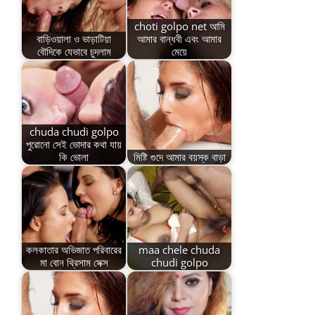
choti golpo net আমি
বাড়িওয়ালা ও ভাড়াটিয়া
আমার বান্ধবী এবং আমার
বৌদিকে যেভাবে চুদলাম
মেয়ে
chuda chudi golpo
পুরোনো সেই ভোদার কথা যায়
কি ভোলা
মিষ্টি গুদে আমার বয়স্ক বাড়া
কলকাতার অভিজাত পরিবারের
maa chele chuda
মা বোন থ্রিসাম সেক্স
chudi golpo