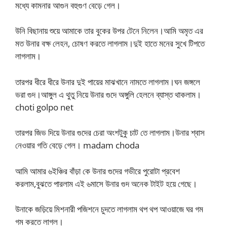
মধ্যে কামনার আগুন বহুগুণ বেড়ে গেল।
উনি বিছানায় শুয়ে আমাকে তার বুকের উপর টেনে নিলেন।আমি অমৃত এর
মত উনার বক্ষ লেহন, চোষণ করতে লাগলাম।দুই হাতে মনের সুখে টিপতে
লাগলাম।
তারপর ধীরে ধীরে উনার দুই পায়ের মাঝখানে নামতে লাগলাম।ঘন জঙ্গলে
ভরা গুদ।আঙ্গুল এ থুতু নিয়ে উনার গুদে অঙ্গুলি হেলনে ব্যাস্ত থাকলাম।
choti golpo net
তারপর জিভ দিয়ে উনার গুদের চেরা অংশটুকু চাট তে লাগলাম।উনার শ্বাস
নেওয়ার গতি বেড়ে গেল। madam choda
আমি আমার ৬ইঞ্চির বাঁড়া কে উনার গুদের গভীরে পুরোটা প্রবেশ
করলাম,বুঝতে পারলাম এই ৬মাসে উনার গুদ অনেক টাইট হয়ে গেছে।
উনাকে জড়িয়ে মিশনারী পজিশনে চুদতে লাগলাম থপ থপ আওয়াজে ঘর গম
গম করতে লাগল।