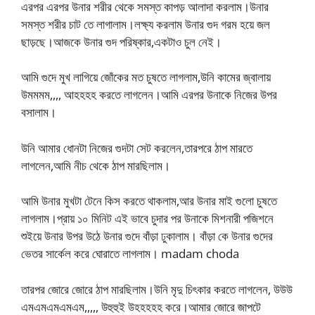
এরপর এরপর উনার শরীর থেকে সমস্ত কাপড় আলাদা করলাম।উনার
সমস্ত শরীর চাট তে লাগালাম।লক্ষ্য করলাম উনার গুদ গরম হয়ে জল
ছাড়ছে।আজকে উনার গুদ পরিষ্কার,একটাও চুল নেই।
আমি গুদে মুখ লাগিয়ে জোঁকের মত চুষতে লাগলাম,উনি কামের জ্বালায়
উমমমম,,,, আহহহহ করতে লাগলেন।আমি এরপর উনাকে নিজের উপর
বসালাম।
উনি আমার ধোনটা নিজের গুদটা সেট করলেন,তারপরে ঠাপ মারতে
লাগলেন,আমি নীচ থেকে ঠাপ মারছিলাম।
আমি উনার মুখটা টেনে কিস করতে থাকলাম,আর উনার মাই গুলো চুষতে
লাগলাম।প্রায় ১০ মিনিট এই ভাবে চুদার পর উনাকে মিশনারী পজিশনে
শুইয়ে উনার উপর উঠে উনার গুদে বাঁড়া ঢুকালাম। বাঁড়া কে উনার গুদের
ভেতর সার্কেল করে ঘোরাতে লাগলাম। madam choda
তারপর জোরে জোরে ঠাপ মারছিলাম।উনি মৃদু চিৎকার করতে লাগলেন, উউউ
এমএমএমএমএম,,,,, উহুহুই উহহহহহ করে।আমার জোরে জাপটে