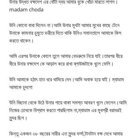
উনার উদ্ধত বক্ষদেশ এর বোঁটা দ্বয় আমার বুকে খোঁচা মারতে লাগল।
madam choda
উনি কোনো বাধা দিলেন না।আমি উনার মুখটা আমার মুখের কাছে টেনে
উনাকে কামনার চুমুতে ভরীয়ে দিতে থাকি উনিও সমানতালে আমাকে কিস
করতে থাকেন।
আমি এরপর উনাকে কোলে তুলে আমার বেডরুমে নিয়ে যাই।তারপর ধীরে
ধীরে উনার বক্ষদেশ কে আড়াল করে রাখা ব্লাউজটাকে খুলে ফেলি।
উনি আমাকে হঠাৎ হাত ধরে থামিয়ে দেন।আমি অবাক হয়ে যাই। ম্যাডাম
আমাকে চুদলো
উনি বিছানা থেকে উঠে উনার গায়ে থাকা সমস্ত আবরণ খুলে ফেলেন।আমি
নিজের চোখকে বিশ্বাস করতে পারছিলাম না,ম্যাডাম এর মুখশ্রী বরাবরই
সুন্দর ছিল।
কিন্তু একজন ৩৮ বছরের নারীর এত সুন্দর ফর্সা,টানটান বক্ষ দেখে আমার