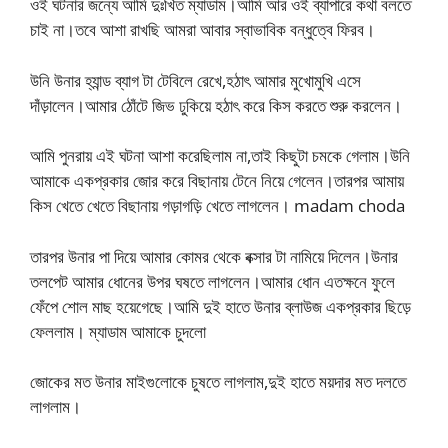
ওই ঘটনার জন্যে আমি দুঃখিত ম্যাডাম।আমি আর ওই ব্যাপারে কথা বলতে
চাই না।তবে আশা রাখছি আমরা আবার স্বাভাবিক বন্ধুত্বে ফিরব।
উনি উনার হ্যান্ড ব্যাগ টা টেবিলে রেখে,হঠাৎ আমার মুখোমুখি এসে
দাঁড়ালেন।আমার ঠোঁটে জিভ ঢুকিয়ে হঠাৎ করে কিস করতে শুরু করলেন।
আমি পুনরায় এই ঘটনা আশা করেছিলাম না,তাই কিছুটা চমকে গেলাম।উনি
আমাকে একপ্রকার জোর করে বিছানায় টেনে নিয়ে গেলেন।তারপর আমায়
কিস খেতে খেতে বিছানায় গড়াগড়ি খেতে লাগলেন। madam choda
তারপর উনার পা দিয়ে আমার কোমর থেকে বক্সার টা নামিয়ে দিলেন।উনার
তলপেট আমার ধোনের উপর ঘষতে লাগলেন।আমার ধোন এতক্ষনে ফুলে
ফেঁপে শোল মাছ হয়েগেছে।আমি দুই হাতে উনার ব্লাউজ একপ্রকার ছিড়ে
ফেললাম। ম্যাডাম আমাকে চুদলো
জোকের মত উনার মাইগুলোকে চুষতে লাগলাম,দুই হাতে ময়দার মত দলতে
লাগলাম।