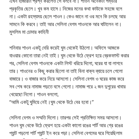
এখন হাজারটা প্রশ্ন করলেও সে বলবে না। শাওন অনেকটা গম্ভীর
প্রকৃতির ছেলে। খুব কম হাসে। নিজের মনের কথা কাউকে সহজে বলে
না। একটা রহস্যময় ছেলে শাওন। কেও জানে না ওর মনে কি চলছে আর
সামনে কি করবে। তাই আর সেলিনা বেগম শাওনকে আর ঘাটালেন না।
মুসলিম মা চোদার কাহিনী
শনিবার শাওন একটু দেরি করেই ঘুম থেকেই উঠলো। অফিসে আজকে
যাওয়ার কোনো তারা নেই তাই। ঘুম থেকে উঠে ফ্রেশ হয়ে ব্রেকফাস্ট করার
পর, সেলিনা বেগম শাওনকে একটা লিস্ট ধরিয়ে দিলো, ঘরের যা যা লাগবে
তার। শাওনের ও কিছু করার ছিলো না তাই বিনা বাক্য ব্যায়ে চলে গেলো
বাজারে। ও বাজার করে নিয়ে আসলো। সেলিনা বেগম ও ঘরের কাজ করে
সব শেষ করে নামাজ পড়তে বসে গেলো। নামাজ পরে ২ জন দুপুরের খাবার
খেয়েছো নিলো। শাওন বললো,
“আমি একটু ঘুমিয়ে নেই।ঘুম থেকে উঠে বের হবো।”
সেলিনা বেগম ও সম্মতি দিলো। তারপর সেই প্রতিক্ষিত সময় আসলো।
শাওন ঘুম থেকে উঠে ফ্রেশ হয়ে একটা কালো রঙের শার্ট আর গ্রে রঙের
প্যান্ট পড়লো শার্ট প্যান্ট ইন করে পড়া। সেলিনা বেগমের ঘরে গিয়েছিলাম