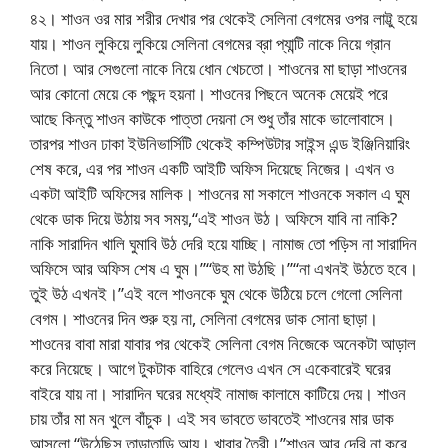
৪২। শাওন ওর মার শরীর দেখার পর থেকেই সেলিনা বেগমের ওপর লাট্টু হয়ে
যায়। শাওন লুকিয়ে লুকিয়ে সেলিনা বেগমের ব্রা প্যান্টি নাকে নিয়ে গ্রান
নিতো। আর সেগুলো নাকে নিয়ে ধোন খেচতো। শাওনের মা ছাড়া শাওনের
আর কোনো মেয়ে কে পছন্দ হয়না। শাওনের পিছনে অনেক মেয়েই পরে
আছে কিন্তু শাওন কাউকে পাত্তা দেয়না সে শুধু তাঁর মাকে ভালোবাসে।
তারপর শাওন ঢাকা ইউনিভার্সিটি থেকেই কম্পিউটার সাইন্স এন্ড ইঞ্জিনিয়ারিং
শেষ করে, এর পর শাওন একটি আইটি অফিস দিয়েছে নিজের। এখন ও
একটা আইটি অফিসের মালিক। শাওনের মা সকালে শাওনকে সকাল এ ঘুম
থেকে ডাক দিয়ে উঠায় সব সময়,“এই শাওন উঠ। অফিসে যাবি না নাকি?
নাকি সারাদিন খালি ঘুমাবি উঠ দেরি হয়ে যাচ্ছি। নামাজ তো পড়িস না সারাদিন
অফিসে আর অফিস শেষ এ ঘুম।”“উহ মা উঠছি।”“না এখনই উঠতে হবে।
তুই উঠ এখনই।”এই বলে শাওনকে ঘুম থেকে উঠিয়ে চলে গেলো সেলিনা
বেগম। শাওনের দিন শুরু হয় না, সেলিনা বেগমের ডাক সোনা ছাড়া।
শাওনের বাবা মারা যাবার পর থেকেই সেলিনা বেগম নিজেকে অনেকটা আড়াল
করে নিয়েছে। আগে টুকটাক বাহিরে গেলেও এখন সে একেবারেই ঘরের
বাইরে যায় না। সারাদিন ঘরের মধ্যেই নামাজ কালামে কাটিয়ে দেয়। শাওন
চায় তাঁর মা মন খুলে বাঁচুক। এই সব ভাবতে ভাবতেই শাওনের মার ডাক
আসলো,“উঠেছিস তাড়াতাড়ি আয়। খাবার তৈরী।”শাওন আর দেরি না করে