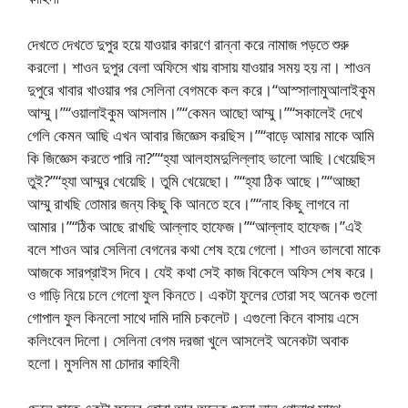
দেখতে দেখতে দুপুর হয়ে যাওয়ার কারণে রান্না করে নামাজ পড়তে শুরু
করলো। শাওন দুপুর বেলা অফিসে খায় বাসায় যাওয়ার সময় হয় না। শাওন
দুপুরে খাবার খাওয়ার পর সেলিনা বেগমকে কল করে।“আস্সালামুআলাইকুম
আম্মু।”“ওয়ালাইকুম আসলাম।”“কেমন আছো আম্মু।”“সকালেই দেখে
গেলি কেমন আছি এখন আবার জিজ্ঞেস করছিস।”“বাড়ে আমার মাকে আমি
কি জিজ্ঞেস করতে পারি না?”“হ্যা আলহামদুলিল্লাহ ভালো আছি।খেয়েছিস
তুই?”“হ্যা আম্মুর খেয়েছি। তুমি খেয়েছো। ”“হ্যা ঠিক আছে।”“আচ্ছা
আম্মু রাখছি তোমার জন্য কিছু কি আনতে হবে।”“নাহ কিছু লাগবে না
আমার।”“ঠিক আছে রাখছি আল্লাহ হাফেজ।”“আল্লাহ হাফেজ।”এই
বলে শাওন আর সেলিনা বেগনের কথা শেষ হয়ে গেলো। শাওন ভালবো মাকে
আজকে সারপ্রাইস দিবে। যেই কথা সেই কাজ বিকেলে অফিস শেষ করে।
ও গাড়ি নিয়ে চলে গেলো ফুল কিনতে। একটা ফুলের তোরা সহ অনেক গুলো
গোপাল ফুল কিনলো সাথে দামি দামি চকলেট। এগুলো কিনে বাসায় এসে
কলিংবেল দিলো। সেলিনা বেগম দরজা খুলে আসলেই অনেকটা অবাক
হলো। মুসলিম মা চোদার কাহিনী