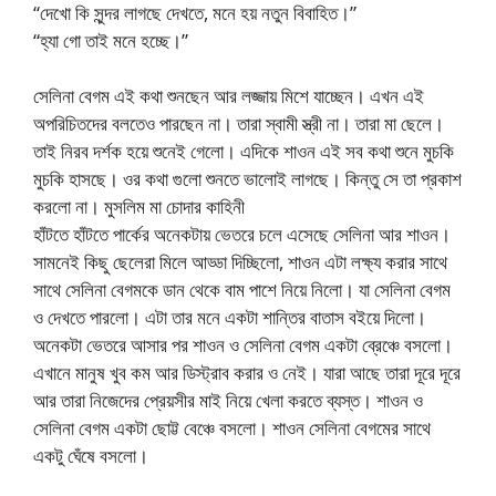
“দেখো কি সুন্দর লাগছে দেখতে, মনে হয় নতুন বিবাহিত।”
“হ্যা গো তাই মনে হচ্ছে।”
সেলিনা বেগম এই কথা শুনছেন আর লজ্জায় মিশে যাচ্ছেন। এখন এই
অপরিচিতদের বলতেও পারছেন না। তারা স্বামী স্ত্রী না। তারা মা ছেলে।
তাই নিরব দর্শক হয়ে শুনেই গেলো। এদিকে শাওন এই সব কথা শুনে মুচকি
মুচকি হাসছে। ওর কথা গুলো শুনতে ভালোই লাগছে। কিন্তু সে তা প্রকাশ
করলো না। মুসলিম মা চোদার কাহিনী
হাঁটতে হাঁটতে পার্কের অনেকটায় ভেতরে চলে এসেছে সেলিনা আর শাওন।
সামনেই কিছু ছেলেরা মিলে আড্ডা দিচ্ছিলো, শাওন এটা লক্ষ্য করার সাথে
সাথে সেলিনা বেগমকে ডান থেকে বাম পাশে নিয়ে নিলো। যা সেলিনা বেগম
ও দেখতে পারলো। এটা তার মনে একটা শান্তির বাতাস বইয়ে দিলো।
অনেকটা ভেতরে আসার পর শাওন ও সেলিনা বেগম একটা ব্রেঞ্চে বসলো।
এখানে মানুষ খুব কম আর ডিস্ট্রাব করার ও নেই। যারা আছে তারা দূরে দূরে
আর তারা নিজেদের প্রেয়সীর মাই নিয়ে খেলা করতে ব্যস্ত। শাওন ও
সেলিনা বেগম একটা ছোট্ট বেঞ্চে বসলো। শাওন সেলিনা বেগমের সাথে
একটু ঘেঁষে বসলো।