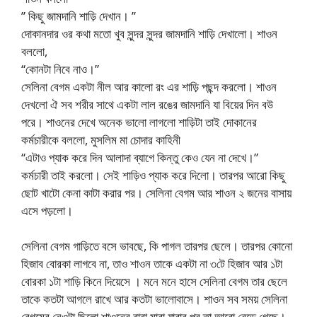
” কিছু জামদানি শাড়ি দেখান। ”
দোকানদার ওর কথা মতো খুব সুন্দর সুন্দর জামদানি শাড়ি দেখালো। শাওন
বললো,
“কোনটা নিবে নাও।”
সেলিনা বেগম একটা নীল আর কালো রং এর শাড়ি পছন্দ করলো। শাওন
দেখলো ঐ সব শরীর সাথে একটা লাল রঙের জামদানি যা বিয়ের দিন বউ
পরে। শাওনের দেখে অনেক ভালো লাগলো শাড়িটা তাই দোকানের
কর্মচারীকে বললো, মুসলিম মা চোদার কাহিনী
“এটাও প্যাক করে দিন আলাদা ব্যাগে কিন্তু কেও যেন না দেখে।”
কর্মচারী তাই করলো। সেই শাড়িও প্যাক করে দিলো। তারপর আরো কিছু
ছোট খাটো কেনা কাটা করার পর। সেলিনা বেগম আর শাওন ২ জনের বাসায়
এসে পড়লো।
সেলিনা বেগম গাড়িতে বসে ভাবছে, কি পাগল তারপর ছেলে। তারপর কোনো
হিজাব বোরকা লাগবে না, তাও শাওন তাকে একটা না ৩টে হিজাব আর ১টা
বোরকা ১টা শাড়ি কিনে দিয়েসে । মনে মনে হাসে সেলিনা বেগম তার ছেলে
তাকে কতটা আগলে রাখে আর কতটা ভালোবাসে। শাওন সব সময় সেলিনা
বেগমের নেওটা ছিলো শাওনের বাবা মারা যাবার পর তা আরো বেড়ে গেছে।