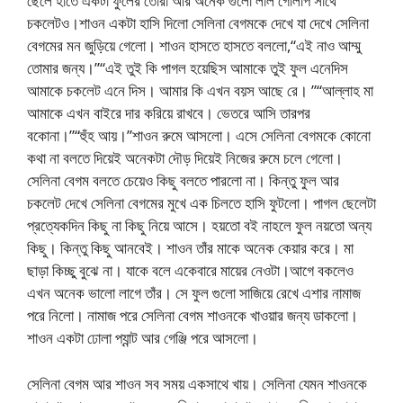
ছেলে হাতে একটা ফুলের তোরা আর অনেক গুলো লাল গোলাপ সাথে
চকলেটও।শাওন একটা হাসি দিলো সেলিনা বেগমকে দেখে যা দেখে সেলিনা
বেগমের মন জুড়িয়ে গেলো। শাওন হাসতে হাসতে বললো,“এই নাও আম্মু
তোমার জন্য।”“এই তুই কি পাগল হয়েছিস আমাকে তুই ফুল এনেদিস
আমাকে চকলেট এনে দিস। আমার কি এখন বয়স আছে রে। ”“আল্লাহ মা
আমাকে এখন বাইরে দার করিয়ে রাখবে। ভেতরে আসি তারপর
বকোনা।”“হুঁহ আয়।”শাওন রুমে আসলো। এসে সেলিনা বেগমকে কোনো
কথা না বলতে দিয়েই অনেকটা দৌড় দিয়েই নিজের রুমে চলে গেলো।
সেলিনা বেগম বলতে চেয়েও কিছু বলতে পারলো না। কিন্তু ফুল আর
চকলেট দেখে সেলিনা বেগমের মুখে এক চিলতে হাসি ফুটলো। পাগল ছেলেটা
প্রত্যেকদিন কিছু না কিছু নিয়ে আসে। হয়তো বই নাহলে ফুল নয়তো অন্য
কিছু। কিন্তু কিছু আনবেই। শাওন তাঁর মাকে অনেক কেয়ার করে। মা
ছাড়া কিচ্ছু বুঝে না। যাকে বলে একেবারে মায়ের নেওটা।আগে বকলেও
এখন অনেক ভালো লাগে তাঁর। সে ফুল গুলো সাজিয়ে রেখে এশার নামাজ
পরে নিলো। নামাজ পরে সেলিনা বেগম শাওনকে খাওয়ার জন্য ডাকলো।
শাওন একটা ঢোলা প্যান্ট আর গেঞ্জি পরে আসলো।
সেলিনা বেগম আর শাওন সব সময় একসাথে খায়। সেলিনা যেমন শাওনকে