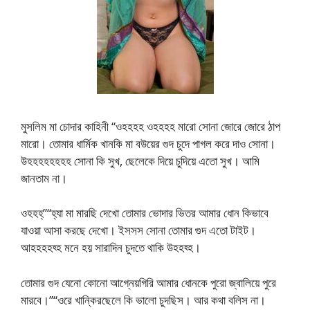
মুসলিম মা চোদার কাহিনী “ওহহহহ ওহহহহ মারো সোনা জোরে জোরে ঠাপ
মারো। তোমার ধার্মিক খানকি মা বউয়ের গুদ চুদে পাগল করে দাও সোনা।
উহহহহহহহহ সোনা কি সুখ, ছেলেকে দিয়ে চুদিয়ে এতো সুখ। আমি
জানতাম না।
ওহহহ্”“হ্যা মা মারছি দেখো তোমার ভোদার ভিতর আমার ধোন কিভাবে
যাওয়া আসা করছে দেখো। ইসসস সোনা তোমার গুদ এতো টাইট।
আহহহহহ্হ মনে হয় সারাদিন চুদতে থাকি উহহহ্হ।
তোমার গুদ যেনো কোনো আগ্নেয়গিরি আমার ধোনকে পুরো জ্বালিয়ে পুরে
মারবে।”“ওরে খান্কিরছেলে কি ভালো চুদছিস। আর কথা বলিস না।