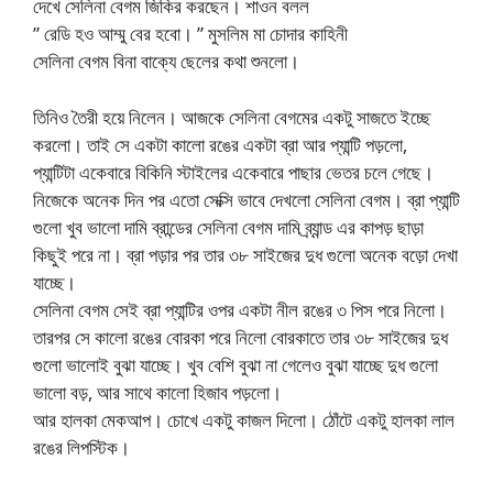
দেখে সেলিনা বেগম জিকির করছেন। শাওন বলল
” রেডি হও আম্মু বের হবো। ” মুসলিম মা চোদার কাহিনী
সেলিনা বেগম বিনা বাক্যে ছেলের কথা শুনলো।
তিনিও তৈরী হয়ে নিলেন। আজকে সেলিনা বেগমের একটু সাজতে ইচ্ছে
করলো। তাই সে একটা কালো রঙের একটা ব্রা আর প্যান্টি পড়লো,
প্যান্টিটা একেবারে বিকিনি স্টাইলের একেবারে পাছার ভেতর চলে গেছে।
নিজেকে অনেক দিন পর এতো সেক্সি ভাবে দেখলো সেলিনা বেগম। ব্রা প্যান্টি
গুলো খুব ভালো দামি ব্রান্ডের সেলিনা বেগম দামি ব্র্যান্ড এর কাপড় ছাড়া
কিছুই পরে না। ব্রা পড়ার পর তার ৩৮ সাইজের দুধ গুলো অনেক বড়ো দেখা
যাচ্ছে।
সেলিনা বেগম সেই ব্রা প্যান্টির ওপর একটা নীল রঙের ৩ পিস পরে নিলো।
তারপর সে কালো রঙের বোরকা পরে নিলো বোরকাতে তার ৩৮ সাইজের দুধ
গুলো ভালোই বুঝা যাচ্ছে। খুব বেশি বুঝা না গেলেও বুঝা যাচ্ছে দুধ গুলো
ভালো বড়, আর সাথে কালো হিজাব পড়লো।
আর হালকা মেকআপ। চোখে একটু কাজল দিলো। ঠোঁটে একটু হালকা লাল
রঙের লিপস্টিক।