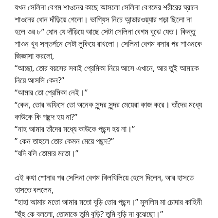
যখন সেলিনা বেগম শাওনের কাছে আসলো সেলিনা বেগমের শরীরের ঘ্রানে
শাওনের ধোন দাঁড়িয়ে গেলো। ভাগ্যিস নিচে আন্ডারওয়্যার পড়া ছিলো না
হলে ওর ৮” ধোন যে দাঁড়িয়ে আছে সেটা সেলিনা বেগম বুঝে যেত। কিন্তু
শাওন খুব সন্তর্পনে সেটা লুকিয়ে রাখলো। সেলিনা বেগম বসার পর শাওনকে
জিজ্ঞাসা করলো,
“আচ্ছা, তোর বয়সের সবাই প্রেমিকা নিয়ে আসে এখানে, আর তুই আমাকে
নিয়ে আসলি কেন?”
“আমার তো প্রেমিকা নেই।”
“কেন, তোর অফিসে তো অনেক সুন্দর সুন্দর মেয়েরা কাজ করে। তাঁদের মধ্যে
কাউকে কি পছন্দ হয় না?”
“নাহ আমার তাঁদের মধ্যে কাউকে পছন্দ হয় না।”
” কেন তাহলে তোর কেমন মেয়ে পছন্দ?”
“যদি বলি তোমার মতো।”
এই কথা শোনার পর সেলিনা বেগম খিলখিলিয়ে হেসে দিলেন, আর হাসতে
হাসতে বললেন,
“হাহা আমার মতো আমার মতো বুড়ি তোর পছন্দ।” মুসলিম মা চোদার কাহিনী
“হুঁহ কে বললো, তোমাকে তুমি বুড়ি? তুমি বুড়ি না বুঝেছো।”