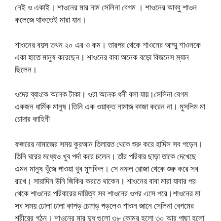
নেই ও একাই। শাওনের মার নাম সেলিনা বেগম । শাওনের আব্বু শাওন
কলেজে থাকতেই মারা যান।
শাওনের বয়স তখন ২০ এর ও কম। তারপর থেকে শাওনের আম্মু শাওনকে
একা হাতে মানুষ করেছেন। শাওনের বাবা অনেক বড়ো বিজনেস ম্যান
ছিলেন।
ওদের ব্যাংকে অনেক টাকা। ওরা অনেক ধনী বলা যায়।সেলিনা বেগম
একজন ধার্মিক মানুষ।তিনি এক ওয়াক্ত নামাজ কাজা করেন না। মুসলিম মা
চোদার কাহিনী
ফজরের নামাজের সময় কুরআন তিলায়ত থেকে শুরু করে হাদিস সব পড়েন।
তিনি ঘরের মধ্যেও খুব পর্দা করে চলেন। তাঁর পরিবার ছাড়া তাকে দেখেছে
এমন মানুষ খুঁজে পাওয়া খুব মুশকিল। সে নফল রোজা থেকে শুরু করে সব
রাখে। সারাদিন উনি জিকির করতে থাকেন। শাওনের বাবা মারা যাবার পর
থেকে শাওনের পরিবারের দায়িত্ব সব শাওনের ওপর এসে পরে।শাওনের মা
সব সময় ঢোলা ঢালা কাপড় চোপড় পড়লেও শাওন জানে সেলিনা বেগমের
শরীরের গঠন। শাওনের মার দুধ গুলো ৩৮ কোমর হলো ৩০ আর পাছা হলো