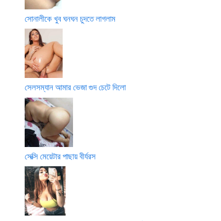
সোনালীকে খুব ঘনঘন চুদতে লাগলাম
সেলসম্যান আমার ভেজা গুদ চেটে দিলো
সেক্সি মেয়েটার পাছায় বীর্যরস