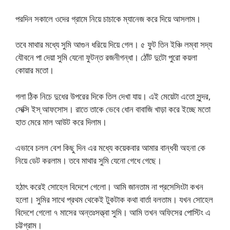
পরদিন সকালে ওদের গ্রামে নিয়ে চাচাকে ম্যানেজ করে দিয়ে আসলাম।
তবে মাথার মধ্যে সুমি আগুন ধরিয়ে দিয়ে গেল। ৫ ফুট তিন ইঞ্চি লম্বা সদ্য
যৌবনে পা দেয়া সুমি যেনো ফুটন্ত রজনীগন্ধা। ঠোঁট দুটো পুরো কয়লা
কোয়ার মতো।
গলা ঠিক নিচে দুধের উপরের দিকে তিল দেখা যায়। এই মেয়েটা এতো সুন্দর,
সেক্সি ইস্ আফসোস। রাতে তাকে ভেবে ধোন বাবাজি খাড়া করে ইচ্ছে মতো
হাত মেরে মাল আউট করে দিলাম।
এভাবে চলল বেশ কিছু দিন এর মধ্যে কয়েকবার আমার বান্ধবী অহনা কে
নিয়ে ডেট করলাম। তবে মাথার সুমি যেনো গেধে গেছে।
হঠাৎ করেই সোহেল বিদেশে গেলো। আমি জানতাম না প্রসেসিংটা কখন
হলো। সুমির সাথে প্রথম থেকেই টুকটাক কথা বার্তা বলতাম। যখন সোহেল
বিদেশে গেলো ৭ মাসের অন্তঃসত্ত্বা সুমি। আমি তখন অফিসের পোস্টিং এ
চট্টগ্রাম।