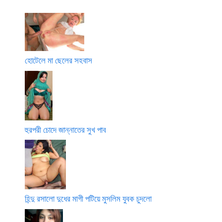
হোটেলে মা ছেলের সহবাস
হুরপরী চোদে জান্নাতের সুখ পাব
হিন্দু রসালো দুধের মাগী পটিয়ে মুসলিম যুবক চুদলো