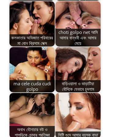
choti golpo net আমি
কলকাতার অভিজাত পরিবারের
আমার বান্ধবী এবং আমার
মা বোন থ্রিসাম সেক্স
মেয়ে
ma cele cuda cudi
বাড়িওয়ালা ও ভাড়াটিয়া
golpo
বৌদিকে যেভাবে চুদলাম
অবাধ যৌনাচার বউ ও
শাশুড়িকে চোদার প্রতিজ্ঞা
মিষ্টি গুদে আমার বয়স্ক বাড়া