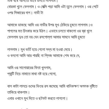
নাক ঘষে আলতো ভাবে ডলতে লাগলাম।
বোরকা খুলে ফেললাম। ও মেক্সি পড়া আমি ওটা তুলে ফেললাম। ওর পেটে
ওপর সিজারের দাগ। নাভী টা
আমাকে ডাকছে আমি ওর নাভীর উপর মুখ ঠেকিয়ে চুষতে লাগলাম।ও
পাগলের মত চিৎকার করে উঠল। এভাবে চলতে থাকলো ওর ব্রা খুলে
ফেললাম দুধ তো নয় যেন রসগোল্লা আমার সামনে আমি চুষতে
লাগলাম। মুখ ভর্তি হয়ে গেলো সদ্য মা হওয়া মেয়ে।
ও বললো আমি আর পারছি না প্লিজ আমাকে শেষ করে দে,
আমি ওর সালোয়ারের ফিতা খুললাম,
প্যান্টি নিচে নামাতে মাথা নষ্ট হয়ে গেলো,
বাল কাটা লালচে গুদের ভিতর রস জমেছে আমি খানিকক্ষণ অপলক দৃষ্টিতে
তাকিয়ে থাকলাম।
এবার ওখানে মুখ দিতে ও ছটফট করতে লাগলো।