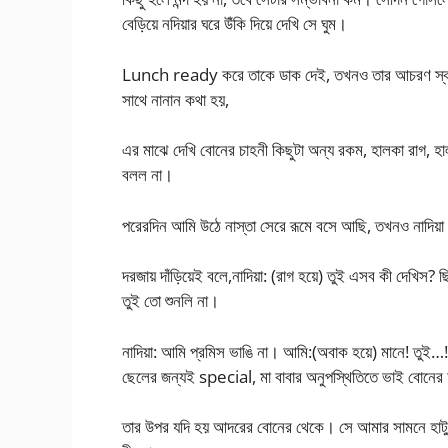
বেড়িয়ে নদিয়ার ঘরে উঁকি দিয়ে দেখি সে ঘুম।
Lunch ready করে তাকে ডাক দেই, তখনও তার আচরণ স্বাভাব
সাথে নানান কথা হয়,
এর মাঝে দেখি বোনের চাহনী কিছুটা অন্য রকম, হালকা রাগ, হা
বলল না।
পরেরদিন আমি উঠে নাস্তা সেরে রূমে বসে আছি, তখনও নাদিয়
দরজায় দাঁড়িয়েই বলে,নাদিয়া: (রাগ হয়ে) তুই এসব কী দেখিস?
তুই তো শুনলি না।
নাদিয়া: আমি প্রমিস ভাঙি না। আমি:(অবাক হয়ে) মানে! তুই…!
ছেলের জন্যই special, মা বাবার অনুপস্থিতিতে ভাই বোনের 
তার উপর যদি হয় আদরের বোনের থেকে। সে আমার সামনে হাটু গেড়ে