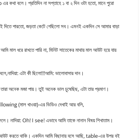
র কথা বলে। প্রতিদিন না সপ্তাহে ১ বা ২ দিন ওটা হতো, মানে পুরো
ভালই দিতে পারতো, জড়তা কেটে গেছিলো সব। এমনই একদিন সে আমার বাড়া
আমি মাল ধরে রাখতে পারি না, মিনিট সাতেকের মাথায় মাল আউট হয়ে যায়
র বলে,নাদিয়া: এটা কী ছিলো!!!আমি: ভালোবাসার দান।
ন তারা অনেক মজা পায়। তুই অনেক ভাল চুষেছিছ, এটা তার প্রমাণ।
allowing (মাল খাওয়া)-এর ভিডিও দেখাই আর বলি,
লে। নাদিয়া: Oh! I see! এভাবে আমি তাকে নানান বিষয় শিখাতাম।
 মাল আউট করতে থাকি। একদিন আমি বিছানায় বসে আছি, table-এর উপর বই