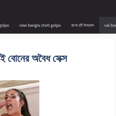
golpo
new bangla choti golpo
বাংলা চটি উপন্যাস
vai bo
াই বোনের অবৈধ সেক্স