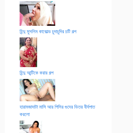
হিন্দু মুসলিম কাকোল্ড চুদাচুদির চটি গল্প
হিন্দু আন্টিকে করার গল্প
হারামজাদাটা মাসি আর পিসির গুদের ভিতর বীর্যপাত
করলো