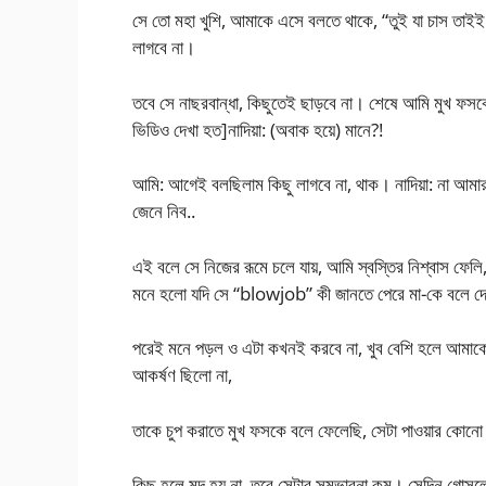
সে তো মহা খুশি, আমাকে এসে বলতে থাকে, “তুই যা চাস তা
লাগবে না।
তবে সে নাছরবান্ধা, কিছুতেই ছাড়বে না। শেষে আমি মুখ
ভিডিও দেখা হত]নাদিয়া: (অবাক হয়ে) মানে?!
আমি: আগেই বলছিলাম কিছু লাগবে না, থাক। নাদিয়া: না আমা
জেনে নিব..
এই বলে সে নিজের রূমে চলে যায়, আমি স্বস্তির নিশ্বাস ফেল
মনে হলো যদি সে “blowjob” কী জানতে পেরে মা-কে বলে দে
পরেই মনে পড়ল ও এটা কখনই করবে না, খুব বেশি হলে আমাক
আকর্ষণ ছিলো না,
তাকে চুপ করাতে মুখ ফসকে বলে ফেলেছি, সেটা পাওয়ার ক
কিছু হলে মন্দ হয় না, তবে সেটার সম্ভাবনা কম। সেদিন গোস