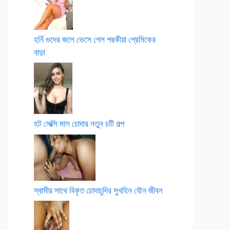
হর্নি গুদের জলে ভেসে গেল পরকীয়া প্রেমিকের
বাড়া
হট সেক্সি মাল চোদার নতুন চটি গল্প
স্বামীর সাথে বিকৃত চোদাচুদির সুখহিন যৌন জীবন