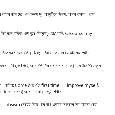
 আমার বাড়া দেখে সে লজ্জায় মুখ অন্যদিকে ফিরায়, আবার তাকায়। তখন
 দিয়ে বলে:নাদিয়া: এটা ধুয়া(পরিস্কার) তো?!আমি: Ofcourse! my
ূতিতে আমি চোখ বুজি। কিন্তু সত্যি বলতে তেমন একটা মজা পাই না।
চ্ছিলো। কিছুক্ষণ পরই আমি বলি, “আর লাগবে না, থাক।” সে উঠে গিয়ে কুলি
ল না। নাদিয়া: Come on! এটা first time, I’ll improve myself.
onfidence নিয়ে) আমি শিখবো।। তুই শিখাবি।
ous, critisism মোটেই নিতে পারে না। এভাবে আমাদের দিন কাটতে থাকে।