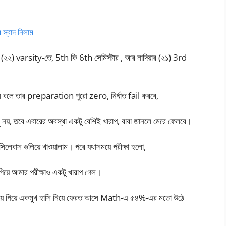
স্বাদ নিলাম
(২২) varsity-তে, 5th কি 6th সেমিস্টার , আর নাদিয়ার (২১) 3rd
ে বলে তার preparation পুরো zero, নির্ঘাত fail করবে,
য়, তবে এবারের অবস্থা একটু বেশিই খারাপ, বাবা জানলে মেরে ফেলবে।
সিলেবাস গুলিয়ে খাওয়ালাম। পরে যথাসময়ে পরীক্ষা হলো,
 গিয়ে আমার পরীক্ষাও একটু খারাপ গেল।
য়ে ভয়ে গিয়ে একমুখ হাসি নিয়ে ফেরত আসে Math-এ ৫৪%-এর মতো উঠে