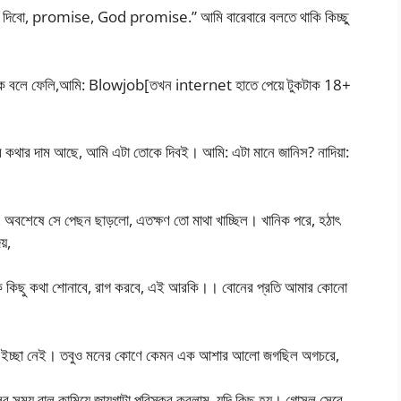
ইই দিবো, promise, God promise.” আমি বারেবারে বলতে থাকি কিচ্ছু
 ফসকে বলে ফেলি,আমি: Blowjob[তখন internet হাতে পেয়ে টুকটাক 18+
র কথার দাম আছে, আমি এটা তোকে দিবই। আমি: এটা মানে জানিস? নাদিয়া:
ি, অবশেষে সে পেছন ছাড়লো, এতক্ষণ তো মাথা খাচ্ছিল। খানিক পরে, হঠাৎ
য়,
ে কিছু কথা শোনাবে, রাগ করবে, এই আরকি।। বোনের প্রতি আমার কোনো
োনো ইচ্ছা নেই। তবুও মনের কোণে কেমন এক আশার আলো জগছিল অগচরে,
লের সময় বাল কামিয়ে জায়গাটা পরিস্কর করলাম, যদি কিছু হয়। গোসল সেরে