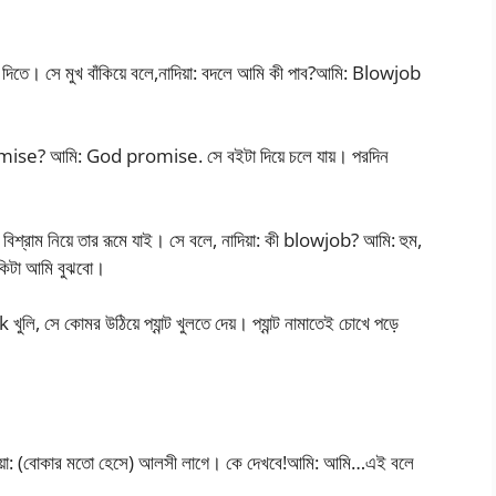
া দিতে। সে মুখ বাঁকিয়ে বলে,নাদিয়া: বদলে আমি কী পাব?আমি: Blowjob
romise? আমি: God promise. সে বইটা দিয়ে চলে যায়। পরদিন
বিশ্রাম নিয়ে তার রূমে যাই। সে বলে, নাদিয়া: কী blowjob? আমি: হুম,
কিটা আমি বুঝবো।
 খুলি, সে কোমর উঠিয়ে প্যান্ট খুলতে দেয়। প্যান্ট নামাতেই চোখে পড়ে
াদিয়া: (বোকার মতো হেসে) আলসী লাগে। কে দেখবে!আমি: আমি…এই বলে