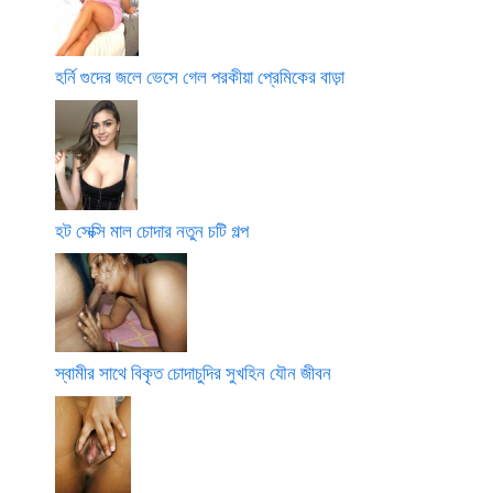
হর্নি গুদের জলে ভেসে গেল পরকীয়া প্রেমিকের বাড়া
হট সেক্সি মাল চোদার নতুন চটি গল্প
স্বামীর সাথে বিকৃত চোদাচুদির সুখহিন যৌন জীবন