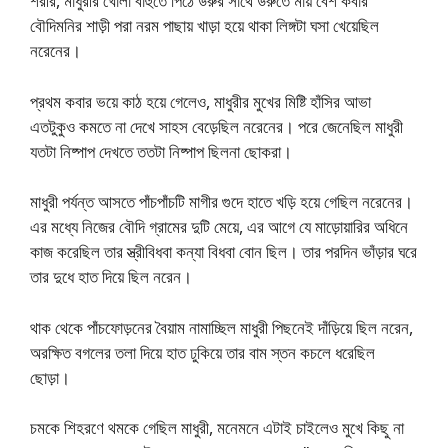
শরীর, মাধুরীর খোলা বাহুতে পিঠে উরুর সাথে উরুতে মায় বেশ কবার
বৌদিমনির শাড়ী পরা নরম পাছায় খাড়া হয়ে থাকা লিঙ্গটা ঘসা খেয়েছিল
নরেনের।
প্রথম কবার ভয়ে কাঠ হয়ে গেলেও, মাধুরীর মুখের মিষ্টি হাঁসির আভা
এতটুকুও কমতে না দেখে সাহস বেড়েছিল নরেনের। পরে জেনেছিল মাধুরী
যতটা নিষ্পাপ দেখতে ততটা নিষ্পাপ ছিলনা ছোকরা।
মাধুরী পর্যন্ত আসতে পাঁচপাঁচটি মাগীর গুদে হাতে খড়ি হয়ে গেছিল নরেনের।
এর মধ্যে নিজের বৌদি গ্রামের দুটি মেয়ে, এর আগে যে মাড়োয়ারির অধিনে
কাজ করেছিল তার স্ত্রীবিধবা কন্যা বিধবা বোন ছিল। তার পরদিন ভাঁড়ার ঘরে
তার দুধে হাত দিয়ে ছিল নরেন।
থাক থেকে পাঁচফোড়নের বৈয়াম নামাচ্ছিল মাধুরী পিছনেই দাঁড়িয়ে ছিল নরেন,
অরক্ষিত বগলের তলা দিয়ে হাত ঢুকিয়ে তার বাম স্তন কচলে ধরেছিল
ছোড়া।
চমকে শিহরণে থমকে গেছিল মাধুরী, মনেমনে এটাই চাইলেও মুখে কিছু না