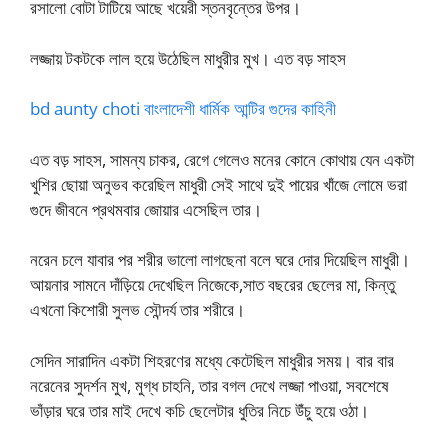
রসালো বোটা টাটিয়ে আছে খয়েরী স্তনবৃন্তের উপর।
লজ্জায় টকটকে লাল হয়ে উঠেছিল মাধুরীর মুখ। এত বড় সাহস
bd aunty choti বাংলাদেশী ধার্মিক আন্টির গুদের কাহিনী
এত বড় সাহস, সামন্য চাকর, রেগে গেলেও মনের কোনে কোথায় যেন একটা
খুশির ছোয়া অনুভব করেছিল মাধুরী সেই সাথে দুই পায়ের খাঁজে লোমে ভরা
গুদে জীবনে প্রথমবার জোয়ার এসেছিল তার।
নরেন চলে যাবার পর শরীর ভালো লাগছেনা বলে ঘরে দোর দিয়েছিল মাধুরী।
আয়নার সামনে দাঁড়িয়ে দেখেছিল নিজেকে,সাত বছরের ছেলের মা, কিন্তু
এখনো কিশোরী সুলভ সৌন্দর্য তার শরীরে।
সেদিন সারাদিন একটা শিহরণের মধ্যে কেটেছিল মাধুরীর সময়। বার বার
নরেনের সুদর্শন মুখ, মুগ্ধ চাহনি, তার বগল দেখে লজ্জা পাওয়া, সবশেষে
ভাঁড়ার ঘরে তার মাই দেখে কচি ছেলেটার ধুতির নিচে উঁচু হয়ে ওঠা।