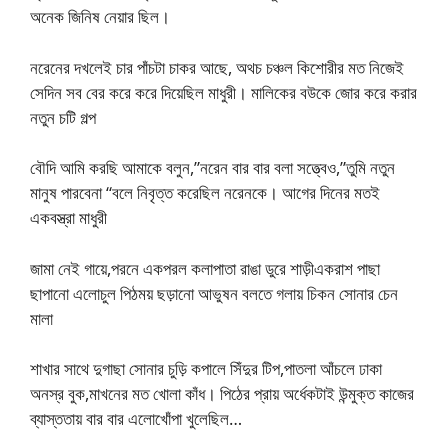
অনেক জিনিষ নেয়ার ছিল।
নরেনের দখলেই চার পাঁচটা চাকর আছে, অথচ চঞ্চল কিশোরীর মত নিজেই
সেদিন সব বের করে করে দিয়েছিল মাধুরী। মালিকের বউকে জোর করে করার
নতুন চটি গল্প
বৌদি আমি করছি আমাকে বলুন,”নরেন বার বার বলা সত্ত্বেও,”তুমি নতুন
মানুষ পারবেনা “বলে নিবৃত্ত করেছিল নরেনকে। আগের দিনের মতই
একবস্ত্রা মাধুরী
জামা নেই গায়ে,পরনে একপরল কলাপাতা রাঙা ডুরে শাড়ীএকরাশ পাছা
ছাপানো এলোচুল পিঠময় ছড়ানো আভুষন বলতে গলায় চিকন সোনার চেন
মালা
শাখার সাথে দুগাছা সোনার চুড়ি কপালে সিঁদুর টিপ,পাতলা আঁচলে ঢাকা
অনস্র বুক,মাখনের মত খোলা কাঁধ। পিঠের প্রায় অর্ধেকটাই উন্মুক্ত কাজের
ব্যাস্ততায় বার বার এলোখোঁপা খুলেছিল…