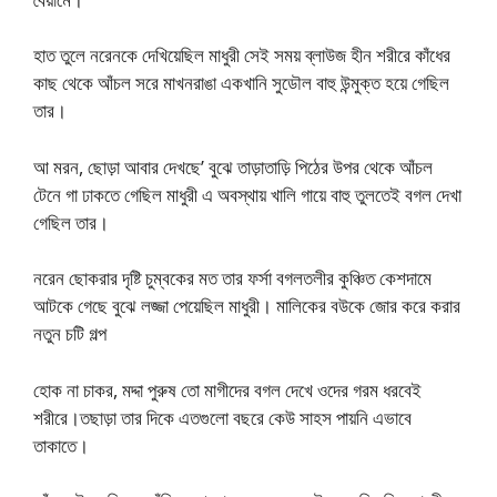
হাত তুলে নরেনকে দেখিয়েছিল মাধুরী সেই সময় ব্লাউজ হীন শরীরে কাঁধের
কাছ থেকে আঁচল সরে মাখনরাঙা একখানি সুডৌল বাহু উন্মুক্ত হয়ে গেছিল
তার।
আ মরন, ছোড়া আবার দেখছে’ বুঝে তাড়াতাড়ি পিঠের উপর থেকে আঁচল
টেনে গা ঢাকতে গেছিল মাধুরী এ অবস্থায় খালি গায়ে বাহু তুলতেই বগল দেখা
গেছিল তার।
নরেন ছোকরার দৃষ্টি চুম্বকের মত তার ফর্সা বগলতলীর কুঞ্চিত কেশদামে
আটকে গেছে বুঝে লজ্জা পেয়েছিল মাধুরী। মালিকের বউকে জোর করে করার
নতুন চটি গল্প
হোক না চাকর, মদ্দা পুরুষ তো মাগীদের বগল দেখে ওদের গরম ধরবেই
শরীরে।তছাড়া তার দিকে এতগুলো বছরে কেউ সাহস পায়নি এভাবে
তাকাতে।