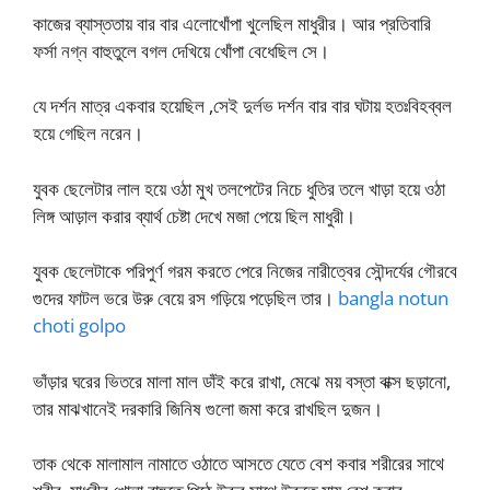
কাজের ব্যাস্ততায় বার বার এলোখোঁপা খুলেছিল মাধুরীর। আর প্রতিবারি
ফর্সা নগ্ন বাহুতুলে বগল দেখিয়ে খোঁপা বেধেছিল সে।
যে দর্শন মাত্র একবার হয়েছিল ,সেই দুর্লভ দর্শন বার বার ঘটায় হতঃবিহব্বল
হয়ে গেছিল নরেন।
যুবক ছেলেটার লাল হয়ে ওঠা মুখ তলপেটের নিচে ধুতির তলে খাড়া হয়ে ওঠা
লিঙ্গ আড়াল করার ব্যার্থ চেষ্টা দেখে মজা পেয়ে ছিল মাধুরী।
যুবক ছেলেটাকে পরিপুর্ণ গরম করতে পেরে নিজের নারীত্বের সৌন্দর্যের গৌরবে
গুদের ফাটল ভরে উরু বেয়ে রস গড়িয়ে পড়েছিল তার।
bangla notun
choti golpo
ভাঁড়ার ঘরের ভিতরে মালা মাল ডাঁই করে রাখা, মেঝে ময় বস্তা বাক্স ছড়ানো,
তার মাঝখানেই দরকারি জিনিষ গুলো জমা করে রাখছিল দুজন।
তাক থেকে মালামাল নামাতে ওঠাতে আসতে যেতে বেশ কবার শরীরের সাথে