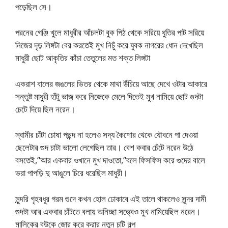
পড়েছিল সে।
পরনের গেঞ্জি খুলে মাধুরীর আঁচলটা বুক পিঠ থেকে সরিয়ে ধুতির পাট সরিয়ে
নিজের দৃড় লিঙ্গটা বের করতেই মুখ নিচুঁ করে যুবক নাগরের ধোন দেখেছিল
মাধুরী ছোট আকৃতির কাঁচা তেতুলের মত শক্ত লিঙ্গটা
একরাশ বালের জঙলের ভিতর থেকে মাথা উঁচিয়ে আছে দেখে ওটার আকারে
সন্তুষ্ট মাধুরী হাঁটু ভাজ করে নিজেকে মেলে দিতেই মুখ নামিয়ে ছোট গুদটা
চেটে দিয়ে ছিল নরেন।
স্বামীর চাঁটা চোষা পছন্দ না হলেও সদ্য কৈশোর থেকে যৌবনে পা দেওয়া
ছেলেটার গুদ চাটা ভালো লেগেছিল তার। বেশ কবার চেঁটে নরেন উঠে
বসতেই,”আর একবার ওখানে মুখ দাওতো,”বলে ফিসফিস করে গুদের বালে
ভরা পাপড়ি দু আঙুলে চিরে ধরেছিল মাধুরী।
সুন্দরি গৃহবধূর গরম গুদে কখন হোল ঢোকাবে এই তালে থাকলেও সুন্দর দামী
গুদটা আর একবার চাঁটতে বলায় অনিচ্ছা সত্ত্বেও মুখ নামিয়েছিল নরেন।
মালিকের বউকে জোর করে করার নতুন চটি গল্প