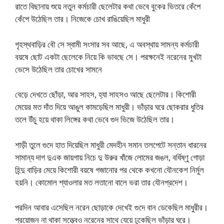
রাতে বিছানায় শুয়ে নতুন কর্মচারী ছেলেটার কথা ভেবে বুকের ভিতরে কেঁপে
কেঁপে উঠেছিল তার। নিজেকে চোখ রাঙিয়েছিল মাধুরী
গৃহস্থবাড়ির বৌ সে স্বামী সংসার সব আছে, এ অবস্থায় সামন্য কর্মচারী
বয়ষে ছোট একটা ছেলেকে নিয়ে কি ভাবছে সে। পরক্ষনেই নরেনের মুখটা
ভেসে উঠেছিল তার চোখের সামনে
বেড়ে দেখতে ছোঁড়া, আর সাহস, হ্যা সাহসও আছে ছেলেটার। কিশোরী
মেয়ের মত দাঁত দিয়ে আঙুল কামড়েছিল মাধুরী। ভাঁড়ার ঘরে ছোকরার ধুতির
তলে উঁচু হয়ে থাকা লিঙ্গের কথা ভেবে গুদ ভিজে উঠেছিল তার।
শাড়ী তুলে গুদে হাত দিয়েছিল মাধুরী মেদহীন সমান তলপেটে সন্তান ধারনের
সামান্য দাগ দুএক জায়গায় নিচে দু উরুর খাঁজে লোমের জঙল, বর্ধিষ্ণু গোড়া
হিন্দু বাড়ির মেয়ে কিশোরী বয়ষে গজানোর পর থেকে কখনো যৌনকেশ নির্মুল
হয়নি। কোমোল শ্যাওলার মত লতানো বালে ভরা তার যৌনপ্রদেশ।
পরদিন আবার এসেছিল নরেন ছোড়াকে দেখেই গুদে বান ডেকেছিল মাধুরীর।
প্রয়োজন না থাকা সত্ত্বেও নরেনের সাথে যেয়ে ঢুকেছিল ভাঁড়ার ঘরে।