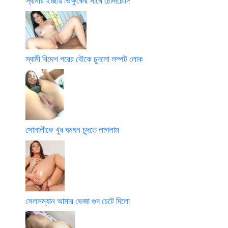
স্বামীর ইচ্ছায় ভিক্ষুকের সাথে চোদাচোদি
স্বামী বিদেশ পরের বৌকে চুদলো লম্পট লোক
সোনালীকে খুব ঘনঘন চুদতে লাগলাম
সেলসম্যান আমার ভেজা গুদ চেটে দিলো