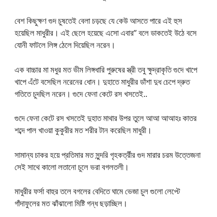
বেশ কিছুক্ষণ গুদ চুষতেই বেলা চড়ছে যে কেউ আসতে পারে এই হুস
হয়েছিল মাধুরীর। এই ছেলে হয়েছে এসো এবার” বলে ডাকতেই উঠে বসে
যোনী ফাটলে লিঙ্গ ঠেলে দিয়েছিল নরেন।
এক বাচ্চার মা মধুর মত ভীম লিঙ্গধারি পুরুষের স্ত্রী তবু ক্ষুদ্রাকৃতি গুদে খাপে
খাপে এঁটে বসেছিল নরেনের ধোন। দুহাতে মাধুরীর ডাঁশা দুধ চেপে দ্রুত
গতিতে চুদছিল নরেন। গুদে ফেনা কেটে রস খসতেই..
গুদে ফেনা কেটে রস খসতেই দুহাত মাথার উপর তুলে আআ আআহঃ কাতর
শব্দে পাল খাওয়া কুকুরীর মত শরীর টান করেছিল মাধুরী।
সামান্য চাকর হয়ে প্রতিমার মত সুন্দরি গৃহকর্ত্রীর গুদ মারার চরম উত্তেজনা
সেই সাথে কালো লতানো চুলে ভরা বগলতলী।
মাধুরীর ফর্সা বাহুর তলে বগলের বেদিতে ঘামে ভেজা চুল গুলো লেপ্টে
গাঁদাফুলের মত ঝাঁঝালো মিষ্টি গন্ধ ছড়াচ্ছিল।