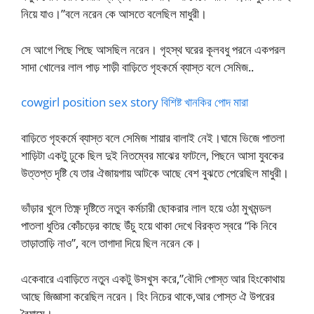
নিয়ে যাও।”বলে নরেন কে আসতে বলেছিল মাধুরী।
সে আগে পিছে পিছে আসছিল নরেন। গৃহস্থ ঘরের কূলবধু পরনে একপরল
সাদা খোলের লাল পাড় শাড়ী বাড়িতে গৃহকর্মে ব্যাস্ত বলে সেমিজ..
cowgirl position sex story বিশিষ্ট খানকির পোদ মারা
বাড়িতে গৃহকর্মে ব্যাস্ত বলে সেমিজ শায়ার বালাই নেই।ঘামে ভিজে পাতলা
শাড়িটা একটু ঢুকে ছিল দুই নিতম্বের মাঝের ফাটলে, পিছনে আসা যুবকের
উত্তপ্ত দৃষ্টি যে তার ঐজায়গায় আটকে আছে বেশ বুঝতে পেরেছিল মাধুরী।
ভাঁড়ার খুলে তিক্ষ্ণ দৃষ্টিতে নতুন কর্মচারী ছোকরার লাল হয়ে ওঠা মুখমন্ডল
পাতলা ধুতির কোঁচড়ের কাছে উঁচু হয়ে থাকা দেখে বিরক্ত স্বরে “কি নিবে
তাড়াতাড়ি নাও”, বলে তাগাদা দিয়ে ছিল নরেন কে।
একেবারে এবাড়িতে নতুন একটু উসখুস করে,”বৌদি পোস্ত আর হিংকোথায়
আছে জিজ্ঞাসা করেছিল নরেন। হিং নিচের থাকে,আর পোস্ত ঐ উপরের
বৈয়ামে।