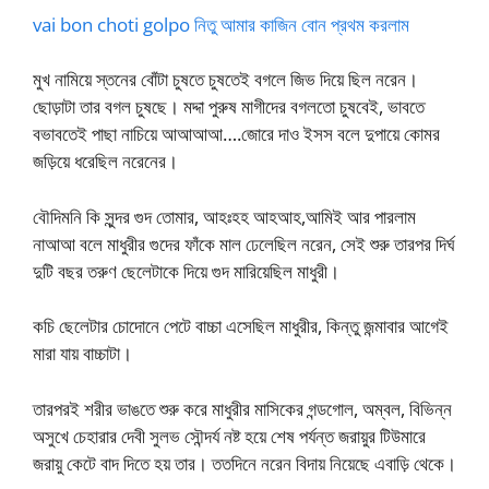
vai bon choti golpo নিতু আমার কাজিন বোন প্রথম করলাম
মুখ নামিয়ে স্তনের বোঁটা চুষতে চুষতেই বগলে জিভ দিয়ে ছিল নরেন।
ছোড়াটা তার বগল চুষছে। মদ্দা পুরুষ মাগীদের বগলতো চুষবেই, ভাবতে
বভাবতেই পাছা নাচিয়ে আআআআ….জোরে দাও ইসস বলে দুপায়ে কোমর
জড়িয়ে ধরেছিল নরেনের।
বৌদিমনি কি সুন্দর গুদ তোমার, আহঃহহ আহআহ,আমিই আর পারলাম
নাআআ বলে মাধুরীর গুদের ফাঁকে মাল ঢেলেছিল নরেন, সেই শুরু তারপর দির্ঘ
দুটি বছর তরুণ ছেলেটাকে দিয়ে গুদ মারিয়েছিল মাধুরী।
কচি ছেলেটার চোদোনে পেটে বাচ্চা এসেছিল মাধুরীর, কিন্তু জন্মাবার আগেই
মারা যায় বাচ্চাটা।
তারপরই শরীর ভাঙতে শুরু করে মাধুরীর মাসিকের গন্ডগোল, অম্বল, বিভিন্ন
অসুখে চেহারার দেবী সুলভ সৌন্দর্য নষ্ট হয়ে শেষ পর্যন্ত জরায়ুর টিউমারে
জরায়ু কেটে বাদ দিতে হয় তার। ততদিনে নরেন বিদায় নিয়েছে এবাড়ি থেকে।