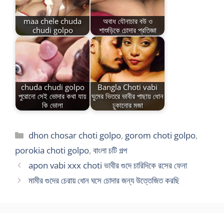
maa chele chuda
অবাধ যৌনাচার বউ ও
chudi golpo
শাশুড়িকে চোদার প্রতিজ্ঞা
chuda chudi golpo
Bangla Choti vabi
পুরোনো সেই ভোদার কথা যায়
ঘুমের ভিতরে ভাবীর পাছায় ধোন
কি ভোলা
ঢুকানোর মজা
Categories
dhon chosar choti golpo
,
gorom choti golpo
,
porokia choti golpo
,
বাংলা চটি গল্প
apon vabi xxx choti ভাবীর গুদে চারিদিকে রসের ফেনা
মামীর গুদের চেরায় ধোন ঘসে চোদার জন্য উত্তেজিত করছি