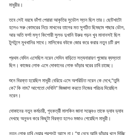
মাধুরীর।
তবে সেই বয়ষে ডাঁশা পেয়ারা আকৃতির সুডৌল স্তন ছিল তার। ছোটখাটো
হলেও সরু কোমরের নিচে মাখনের তালের মত সুগঠিত ছিমছাম পাছার ডৌল,
আর অতি ফর্সা মসৃণ কিশোরী সুলভ দুখানি উরুর গড়ন খুব মানানসই ছিল
টুলটুলে মুখখানির সাথে। মালিকের বউকে জোর করে করার নতুন চটি গল্প
প্রথম যেদিন এসেছিল নরেন সেদিন বাড়িতে সত্যনারায়ণ পুজোর ব্যস্ততা
ছিল। কাজের লোক এসে দোকানের লোক ভাঁড়ার ঘরের চাবি চাচ্ছে।
শুনে বিরক্ত হয়েছিল মাধুরী বেরিয়ে এসে অপরিচিত নরেন কে দেখে,”তুমি
কে? কি নাম? আগেতো দেখিনি” জিজ্ঞাসা করতে নিজের পরিচয় দিয়েছিল
নরেন।
দোকানের নতুন কর্মচারী, গৃহকর্ত্রী মালকিন জানা সত্ত্বেও তাকে ড্যাব ড্যাব
দেখছে অনুভব করে কিছুটা বিরক্ত হলেও মজাও পেয়েছিল মাধুরী।
নতুন লোক চাবি দেয়ার প্রশ্নই আসে না। ”যা নেবে আমি ভাঁড়ার খুলে দিচ্ছি