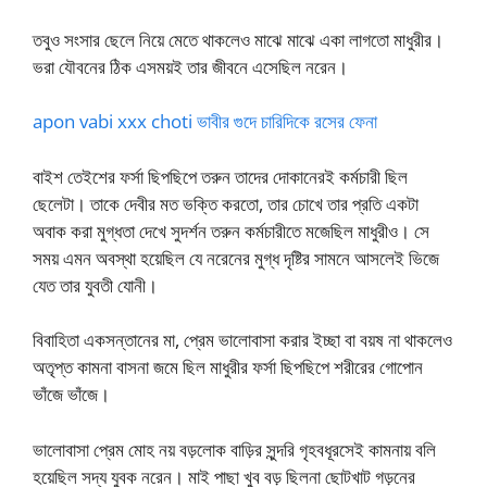
তবুও সংসার ছেলে নিয়ে মেতে থাকলেও মাঝে মাঝে একা লাগতো মাধুরীর।
ভরা যৌবনের ঠিক এসময়ই তার জীবনে এসেছিল নরেন।
apon vabi xxx choti ভাবীর গুদে চারিদিকে রসের ফেনা
বাইশ তেইশের ফর্সা ছিপছিপে তরুন তাদের দোকানেরই কর্মচারী ছিল
ছেলেটা। তাকে দেবীর মত ভক্তি করতো, তার চোখে তার প্রতি একটা
অবাক করা মুগ্ধতা দেখে সুদর্শন তরুন কর্মচারীতে মজেছিল মাধুরীও। সে
সময় এমন অবস্থা হয়েছিল যে নরেনের মুগ্ধ দৃষ্টির সামনে আসলেই ভিজে
যেত তার যুবতী যোনী।
বিবাহিতা একসন্তানের মা, প্রেম ভালোবাসা করার ইচ্ছা বা বয়ষ না থাকলেও
অতৃপ্ত কামনা বাসনা জমে ছিল মাধুরীর ফর্সা ছিপছিপে শরীরের গোপোন
ভাঁজে ভাঁজে।
ভালোবাসা প্রেম মোহ নয় বড়লোক বাড়ির সুন্দরি গৃহবধূরসেই কামনায় বলি
হয়েছিল সদ্য যুবক নরেন। মাই পাছা খুব বড় ছিলনা ছোটখাট গড়নের