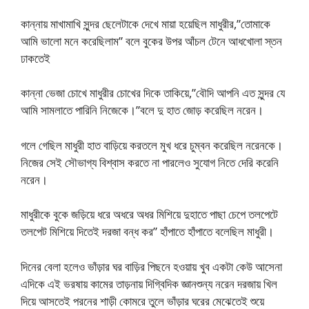
কান্নায় মাখামাখি সুন্দর ছেলেটাকে দেখে মায়া হয়েছিল মাধুরীর,”তোমাকে
আমি ভালো মনে করেছিলাম” বলে বুকের উপর আঁচল টেনে আধখোলা স্তন
ঢাকতেই
কান্না ভেজা চোখে মাধুরীর চোখের দিকে তাকিয়ে,”বৌদি আপনি এত সুন্দর যে
আমি সামলাতে পারিনি নিজেকে।”বলে দু হাত জোড় করেছিল নরেন।
গলে গেছিল মাধুরী হাত বাড়িয়ে করতলে মুখ ধরে চুম্বন করেছিল নরেনকে।
নিজের সেই সৌভাগ্য বিশ্বাস করতে না পারলেও সুযোগ নিতে দেরি করেনি
নরেন।
মাধুরীকে বুকে জড়িয়ে ধরে অধরে অধর মিশিয়ে দুহাতে পাছা চেপে তলপেটে
তলপেট মিশিয়ে দিতেই দরজা বন্ধ কর” হাঁপাতে হাঁপাতে বলেছিল মাধুরী।
দিনের বেলা হলেও ভাঁড়ার ঘর বাড়ির পিছনে হওয়ায় খুব একটা কেউ আসেনা
এদিকে এই ভরষায় কামের তাড়নায় দিগ্বিদিক জ্ঞানশুন্য নরেন দরজায় খিল
দিয়ে আসতেই পরনের শাড়ী কোমরে তুলে ভাঁড়ার ঘরের মেঝেতেই শুয়ে