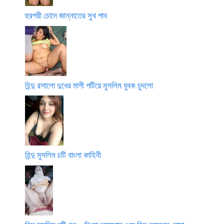
হুরপরী চোদে জান্নাতের সুখ পাব
হিন্দু রসালো দুধের মাগী পটিয়ে মুসলিম যুবক চুদলো
হিন্দু মুসলিম চটি বাংলা কাহিনী