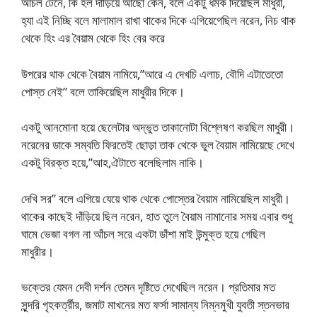
আঁচল টেনে, কি হল দাঁড়িয়ে আছো কেন, বলে একটু ধমক দিয়েছিল মাধুরী,
হ্যা এই নিচ্ছি বলে মালামাল রাখা থাকের দিকে এগিয়েগেছিল নরেন, নিচ থাক
থেকে হিং এর বৈয়াম থেকে হিং বের করে
উপরের থাক থেকে বৈয়াম নামিয়ে,”আরে এ দেখচি এলাচ, বৌদি এটাতেতো
পোস্ত নেই” বলে তাকিয়েছিল মাধুরীর দিকে।
একটু আনমোনা হয়ে ছেলেটার অদ্ভুত তাকানোটা বিশ্লেষণ করছিল মাধুরী।
নরেনের ডাকে সম্বতি ফিরতেই ছোড়া তাক থেকে ভুল বৈয়াম নামিয়েছে দেখে
একটু বিরক্ত হয়ে,”আহ,ঐটাতে বলেছিলাম নাকি।
দেখি সর” বলে এগিয়ে যেয়ে থাক থেকে পোস্তের বৈয়াম নামিয়েছিল মাধুরী।
থাকের কাছেই দাঁড়িয়ে ছিল নরেন, হাত তুলে বৈয়াম নামানোর সময় এবার শুধু
ঘামে ভেজা বগল না আঁচল সরে একটা ডাঁশা মাই উন্মুক্ত হয়ে গেছিল
মাধুরীর।
ভক্তের যেমন দেবী দর্শন তেমন দৃষ্টিতে দেখেছিল নরেন। প্রতিমার মত
সুন্দরি গৃহকর্ত্রীর, জমাট মাখনের মত ফর্সা সামান্য নিম্নমুখী যুবতী স্তনভার