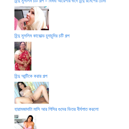
হিন্দু মুসলিম চটি গল্প – বিধবা আয়েশার গুদে হিন্দু রমেশের চোদা
হিন্দু মুসলিম কাকোল্ড চুদাচুদির চটি গল্প
হিন্দু আন্টিকে করার গল্প
হারামজাদাটা মাসি আর পিসির গুদের ভিতর বীর্যপাত করলো