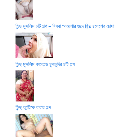
হিন্দু মুসলিম চটি গল্প – বিধবা আয়েশার গুদে হিন্দু রমেশের চোদা
হিন্দু মুসলিম কাকোল্ড চুদাচুদির চটি গল্প
হিন্দু আন্টিকে করার গল্প