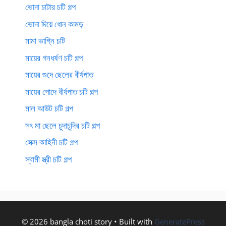
ভোদা চাটার চটি গল্প
ভোদা দিয়ে ধোন কামড়
মামা ভাগ্নি চটি
মায়ের গনধর্ষণ চটি গল্প
মায়ের গুদে ছেলের বীর্যপাত
মায়ের পোদে বীর্যপাত চটি গল্প
মাল আউট চটি গল্প
সৎ মা ছেলে চুদাচুদির চটি গল্প
সেক্স কাহিনী চটি গল্প
স্বামী স্ত্রী চটি গল্প
© 2026 bangla choti story
• Built with
GeneratePress