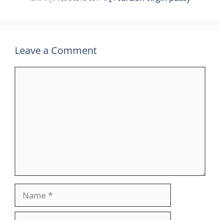
Leave a Comment
Comment
Name
Email