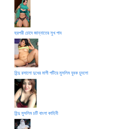
হুরপরী চোদে জান্নাতের সুখ পাব
হিন্দু রসালো দুধের মাগী পটিয়ে মুসলিম যুবক চুদলো
হিন্দু মুসলিম চটি বাংলা কাহিনী