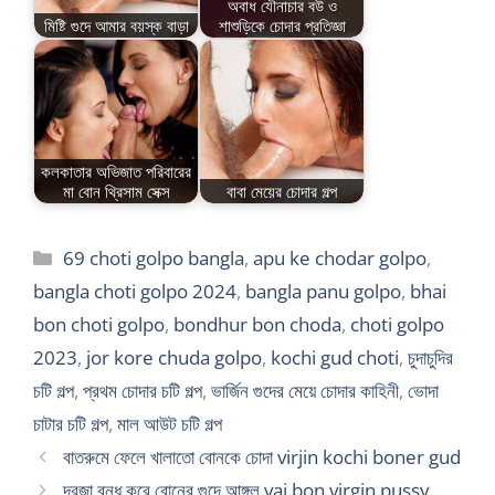
অবাধ যৌনাচার বউ ও
মিষ্টি গুদে আমার বয়স্ক বাড়া
শাশুড়িকে চোদার প্রতিজ্ঞা
কলকাতার অভিজাত পরিবারের
মা বোন থ্রিসাম সেক্স
বাবা মেয়ের চোদার গল্প
Categories
69 choti golpo bangla
,
apu ke chodar golpo
,
bangla choti golpo 2024
,
bangla panu golpo
,
bhai
bon choti golpo
,
bondhur bon choda
,
choti golpo
2023
,
jor kore chuda golpo
,
kochi gud choti
,
চুদাচুদির
চটি গল্প
,
প্রথম চোদার চটি গল্প
,
ভার্জিন গুদের মেয়ে চোদার কাহিনী
,
ভোদা
চাটার চটি গল্প
,
মাল আউট চটি গল্প
বাতরুমে ফেলে খালাতো বোনকে চোদা virjin kochi boner gud
দরজা বন্ধ করে বোনের গুদে আঙ্গুল vai bon virgin pussy