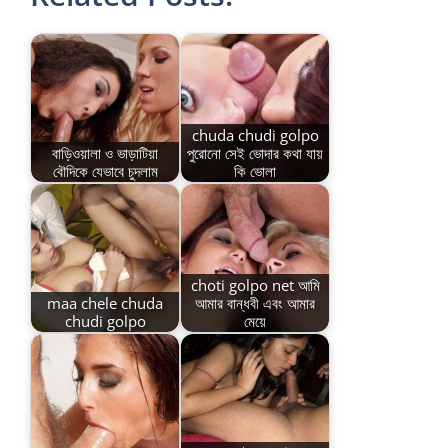
chuda chudi golpo
বাড়িওয়ালা ও ভাড়াটিয়া
পুরোনো সেই ভোদার কথা যায়
বৌদিকে যেভাবে চুদলাম
কি ভোলা
choti golpo net আমি
maa chele chuda
আমার বান্ধবী এবং আমার
chudi golpo
মেয়ে