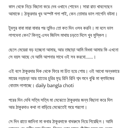
কাল থেকে নিচে বিছানা করে দেব ওখানে শোবেন। সারা রাত খাবলেছেন
আমাকে। ঠাকুরদার খুব অস্পষ্ট গলা পাই, কেন তোমার ভাল লাগেনি বউমা।
টুবলুর বাবা মারা যাবার পর তুমিও তো কত দিন ওসব করনি। মা বলে ভাল
লাগবেনা কেন? কিন্তু এসব জিনিস মাথায় চড়তে দিলে খুব মুস্কিল।
ছেলে মেয়েরা বড় হচ্ছেনা আমার, আর তাছাড়া আমি বিধবা আমার কি এখনো
সে বয়স আছে যে আমি আপনার সাথে ওই সব করবো……।
এই বলে ঠাকুরদার দিক থেকে ফিরে মা চিত হয়ে শোয়। ওই আধো অন্ধকারে
মায়ের নড়াচড়া আর হাতের চুরির মৃদু রিনি রিনি শব্দ শুনে বুঝি মা ব্লাউজের
বোতাম লাগাচ্ছে। daily bangla choti
পরের দিন দেখি সত্যি সত্যি মা মেঝেতে ঠাকুরদার জন্য বিছানা করে দিল
আর ঠাকুরদাও কথা না বাড়িয়ে মেঝেতেই শুয়ে পরলো।
সে দিন রাতে জানিনা মা কবার ঠাকুরদাকে বাথরুমে নিয়ে গিয়েছিল। আমি