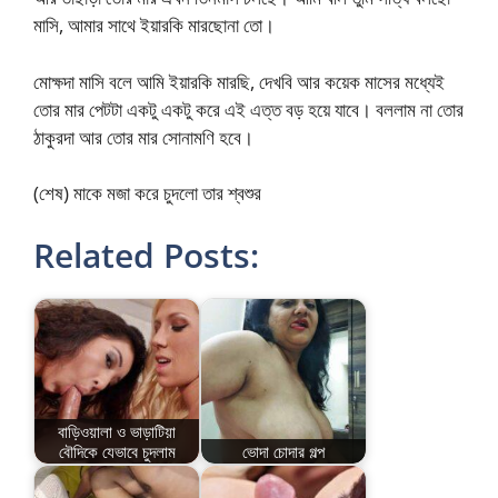
মাসি, আমার সাথে ইয়ারকি মারছোনা তো।
মোক্ষদা মাসি বলে আমি ইয়ারকি মারছি, দেখবি আর কয়েক মাসের মধ্যেই
তোর মার পেটটা একটু একটু করে এই এত্ত বড় হয়ে যাবে। বললাম না তোর
ঠাকুরদা আর তোর মার সোনামণি হবে।
(শেষ) মাকে মজা করে চুদলো তার শ্বশুর
Related Posts:
বাড়িওয়ালা ও ভাড়াটিয়া
বৌদিকে যেভাবে চুদলাম
ভোদা চোদার গল্প