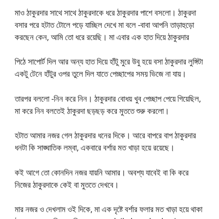
মাও ঠাকুরদার সাথে সাথে ঠাকুরদাকে ধরে ঠাকুরদার পাশে বসলো। ঠাকুরদা
বসার পরে হটাত টোলে পড়ে যাচ্ছিল দেখে মা বলে -বাবা আপনি তাড়াহুড়ো
করছেন কেন, আমি তো ধরে রয়েছি। মা এবার এক হাত দিয়ে ঠাকুরদার
পিঠে সাপোর্ট দিল আর অন্য হাত দিয়ে হাঁটু মুরে উবু হয়ে বসা ঠাকুরদার লুঙ্গিটা
একটু টেনে হাঁটুর ওপর তুলে দিল যাতে পেচ্ছাপের সময় ভিজে না যায়।
তারপর বললো -নিন করে নিন। ঠাকুরদার বোধয় খুব পেচ্ছাপ পেয়ে গিয়েছিল,
মা করে নিন বলতেই ঠাকুরদা ছড়ছড় করে মুততে শুরু করলো।
হটাত আমার নজর গেল ঠাকুরদার ধনের দিকে। আরে বাপরে বাপ ঠাকুরদার
ধনটা কি সাঙ্ঘাতিক লম্বা, একবারে বর্শার মত খাড়া হয়ে রয়েছে।
কই আগে তো কোনদিন নজর যায়নি আমার। অবশ্য যাবেই বা কি করে
নিজের ঠাকুরদাকে কেই বা মুততে দেখবে।
মার নজর ও দেখলাম ওই দিকে, মা এক দৃষ্টে বর্শার ফলার মত খাড়া হয়ে থাকা