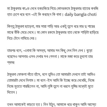
মা ঠাকুরদার কাণ্ড দেখে হকচকিয়ে গিয়ে কোনরকমে ঠাকুরদার হাতের কবজি
হাত চেপে ধরে বলে -এই কি করছেন কি বাবা। daily bangla choti
কিন্তু ঠাকুরদা ছাড়েনা, মার সায়া শাড়ি আর একটু তুলে ধরে মার দু পায়ের
মাঝে উঁকি মেরে দেখে। মা কোন রকমে ঠাকুরদার হাত থেকে শাড়িটা ছাড়িয়ে
নিচে টেনে নামিয়ে দেয়।
তারপর বলে, -এবাবা কি অসভ্য, আমার সব কিছু দেখ নিল দেখ। বুড়ো
বয়েসেও আপনার এসব দেখার সখ গেলনা। মাকে মজা করে চুদলো তার
শ্বশুর
ঠাকুরদা ফোকলা দাঁতে হাঁসে, বলে তুমিও তো আমারটা দেখলে তাই আমিও
তোমারটা দেখে নিলাম। মা বলে -ইস আমি কি ইচ্ছে করে দেখেছি, নিজে
নিজে মুততে পারছিলেন না, আমি লুঙ্গি তুলে না ধরলে লুঙ্গির মধ্যেই মুতে
দিতেন।
তখন আমাকেই কাচতে হত। নিন উঠুন, আমাকে ধরে থাকুন আমি আস্তে