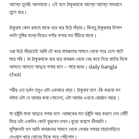
আস্তে তুলছি আপনাকে। এই বলে ঠাকুরদাকে আস্তে আস্তে সাবধানে
তুলে ধরে।
ঠাকুরদা কোন রকমে মাকে ধরে ধরে উঠে দাঁড়ায়। কিন্তু ঠাকুরদার বিশাল
ধনটা লুঙ্গির মধ্যে দিয়েও বর্শার ফলার মত উঁচিয়ে থাকে।
ওরা উঠে দাঁড়াতেই আমি চট করে বাথরুমের সামনে থেকে সরে এসে খাটে
শুয়ে পরি। মা ঠাকুরদাকে ধরে ধরে বাথরুম থেকে বের করে নিয়ে খাটের দিকে
আসতে আসতে আদুরে গলায় বলে – গায়ে জ্বর। daily bangla
choti
শরীর এত দুর্বল তবুও ওটা একবারে খাড়া। ঠাকুরদা বলে -কি করবো বল
বউমা ওটা যে আমার কথা শোনেনা, ওটা আমার এখনো জোয়ান আছে।
মা দুষ্টুমি মাখা আদুরে গলায় বলে -আজকের মত দুষ্টুমি আর করলে দেব বোঁটি
দিয়ে ওটা একদিন কেটে বুঝবেন তখন।বুড়ো বয়েসে ভীমরতি।
মুস্কিলটা হল আমি বাথরুমের সামনে থেকে ফেরার সময়য় তাড়াতাড়িতে
দেওয়াল ধারে বোনের দিকে সরে গেছিলাম।