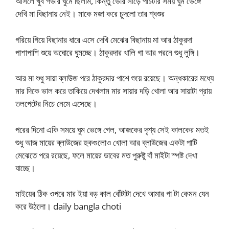
আসলে খুব গভীর ঘুমে ছিলাম, কিন্তু ভোর সাড়ে পাঁচটার সময় ঘুম ভেঙ্গে
দেখি মা বিছানায় নেই। মাকে মজা করে চুদলো তার শ্বশুর
গরিয়ে গিয়ে বিছানার ধারে এসে দেখি মেঝের বিছানায় মা আর ঠাকুরদা
পাশাপাশি শুয়ে অঘোরে ঘুমচ্ছে। ঠাকুরদার খালি গা আর পরনে শুধু লুঙ্গি।
আর মা শুধু সায়া ব্লাউজ পরে ঠাকুরদার পাশে শুয়ে রয়েছে। অন্ধকারের মধ্যে
মার দিকে ভাল করে তাকিয়ে দেখলাম মার সায়ার দড়ি খোলা আর সায়াটা প্রায়
তলপেটের নিচে নেমে এসেছে।
পরের দিনো একি সময়ে ঘুম ভেঙ্গে গেল, আজকের দৃশ্য সেই কালকের মতই
শুধু আজ মায়ের ব্লাউজের হুকগুলোও খোলা আর ব্লাউজের একটা পাটি
মেঝেতে পরে রয়েছে, ফলে মায়ের ডাবের মত পুরুষ্টু বাঁ মাইটা স্পষ্ট দেখা
যাচ্ছে।
মাইয়ের ঠিক ওপরে মার ইয়া বড় কাল বোঁটাটা দেখে আমার গা টা কেমন যেন
করে উঠলো। daily bangla choti