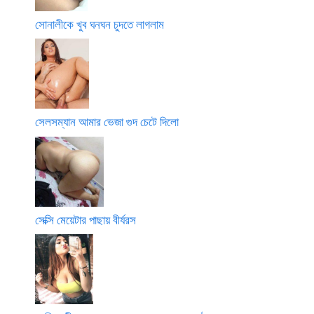
সোনালীকে খুব ঘনঘন চুদতে লাগলাম
সেলসম্যান আমার ভেজা গুদ চেটে দিলো
সেক্সি মেয়েটার পাছায় বীর্যরস