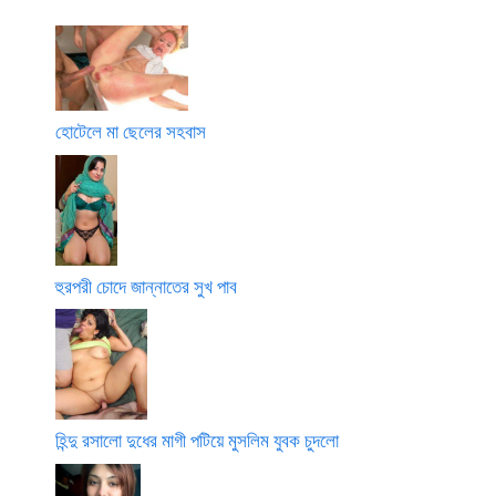
হোটেলে মা ছেলের সহবাস
হুরপরী চোদে জান্নাতের সুখ পাব
হিন্দু রসালো দুধের মাগী পটিয়ে মুসলিম যুবক চুদলো