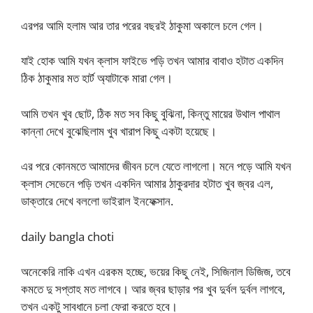
এরপর আমি হলাম আর তার পরের বছরই ঠাকুমা অকালে চলে গেল।
যাই হোক আমি যখন ক্লাস ফাইভে পড়ি তখন আমার বাবাও হটাত একদিন
ঠিক ঠাকুমার মত হার্ট অ্যাটাকে মারা গেল।
আমি তখন খুব ছোট, ঠিক মত সব কিছু বুঝিনা, কিন্তু মায়ের উথাল পাথাল
কান্না দেখে বুঝেছিলাম খুব খারাপ কিছু একটা হয়েছে।
এর পরে কোনমতে আমাদের জীবন চলে যেতে লাগলো। মনে পড়ে আমি যখন
ক্লাস সেভেনে পড়ি তখন একদিন আমার ঠাকুরদার হটাত খুব জ্বর এল,
ডাক্তারে দেখে বললো ভাইরাল ইনফেক্সান.
daily bangla choti
অনেকেরি নাকি এখন এরকম হচ্ছে, ভয়ের কিছু নেই, সিজিনাল ডিজিজ, তবে
কমতে দু সপ্তাহ মত লাগবে। আর জ্বর ছাড়ার পর খুব দুর্বল দুর্বল লাগবে,
তখন একটু সাবধানে চলা ফেরা করতে হবে।