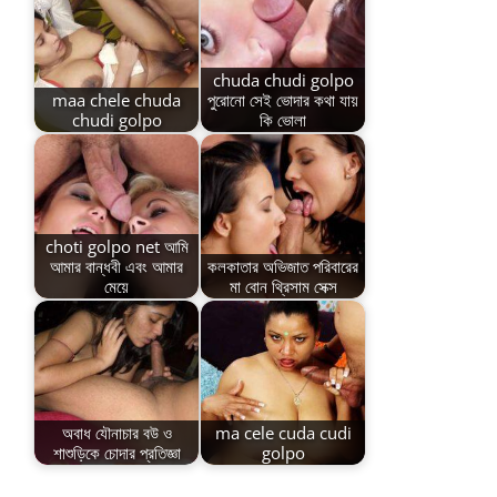
chuda chudi golpo
maa chele chuda
পুরোনো সেই ভোদার কথা যায়
chudi golpo
কি ভোলা
choti golpo net আমি
আমার বান্ধবী এবং আমার
কলকাতার অভিজাত পরিবারের
মেয়ে
মা বোন থ্রিসাম সেক্স
অবাধ যৌনাচার বউ ও
ma cele cuda cudi
শাশুড়িকে চোদার প্রতিজ্ঞা
golpo