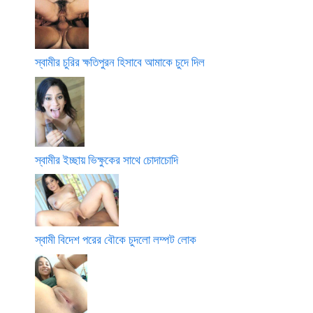
স্বামীর চুরির ক্ষতিপুরন হিসাবে আমাকে চুদে দিল
স্বামীর ইচ্ছায় ভিক্ষুকের সাথে চোদাচোদি
স্বামী বিদেশ পরের বৌকে চুদলো লম্পট লোক