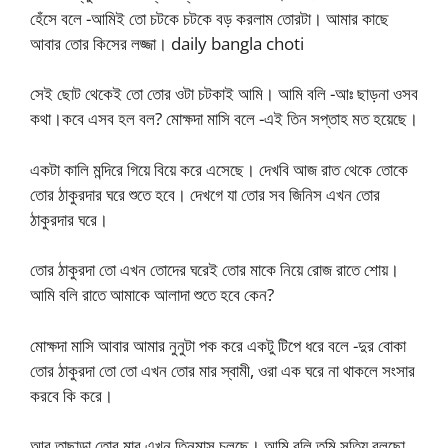
হেঁসে বলে -আমিই তো চটকে চটকে বড় করলাম তোরটা। আমার কাছে
আবার তোর কিসের লজ্জা। daily bangla choti
সেই ছোট থেকেই তো তোর ওটা চটকাই আমি। আমি বলি -আঃ ছাড়না ওসব
কথা।কবে এসব হল বল? মোক্ষদা মাসি বলে -এই তিন সপ্তাহ মত হয়েছে।
একটা কালি মন্দিরে গিয়ে বিয়ে করে এসেছে। দেখবি আজ রাত থেকে তোকে
তোর ঠাকুরদার ঘরে শুতে হবে। দেখগে যা তোর সব জিনিস এখন তোর
ঠাকুরদার ঘরে।
তোর ঠাকুরদা তো এখন তোদের ঘরেই তোর মাকে নিয়ে রোজ রাতে শোয়।
আমি বলি রাতে আমাকে আলাদা শুতে হবে কেন?
মোক্ষদা মাসি আবার আমার নুনুটা পক করে একটু টিপে ধরে বলে -দুর বোকা
তোর ঠাকুরদা তো তো এখন তোর মার স্বামী, ওরা এক ঘরে না থাকলে সংসার
করবে কি করে।
আর তাছাড়া তোর মার এখন তিনমাস চলছে। আমি বলি তুমি সত্যি বলছো