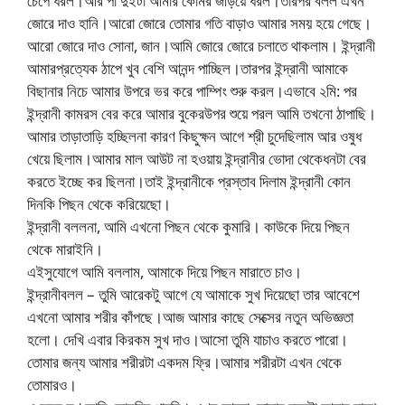
চেপে ধরল।আর পা দুইটা আমার কোমর জড়িয়ে ধরল।তারপর বলল এখন
জোরে দাও হানি।আরো জোরে তোমার গতি বাড়াও আমার সময় হয়ে গেছে।
আরো জোরে দাও সোনা, জান।আমি জোরে জোরে চলাতে থাকলাম। ইন্দ্রানী
আমারপ্রত্যেক ঠাপে খুব বেশি আনন্দ পাচ্ছিল।তারপর ইন্দ্রানী আমাকে
বিছানার নিচে আমার উপরে ভর করে পাম্পিং শুরু করল।এভাবে ২মি: পর
ইন্দ্রানী কামরস বের করে আমার বুকেরউপর শুয়ে পরল আমি তখনো ঠাপাছি।
আমার তাড়াতাড়ি হচ্ছিলনা কারণ কিছুক্ষন আগে শ্রী চুদেছিলাম আর ওষুধ
খেয়ে ছিলাম।আমার মাল আউট না হওয়ায় ইন্দ্রানীর ভোদা থেকেধনটা বের
করতে ইচ্ছে কর ছিলনা।তাই ইন্দ্রানীকে প্রস্তাব দিলাম ইন্দ্রানী কোন
দিনকি পিছন থেকে করিয়েছো।
ইন্দ্রানী বললনা, আমি এখনো পিছন থেকে কুমারি। কাউকে দিয়ে পিছন
থেকে মারাইনি।
এইসুযোগে আমি বললাম, আমাকে দিয়ে পিছন মারাতে চাও।
ইন্দ্রানীবলল – তুমি আরেকটু আগে যে আমাকে সুখ দিয়েছো তার আবেশে
এখনো আমার শরীর কাঁপছে।আজ আমার কাছে সেক্সের নতুন অভিজ্ঞতা
হলো। দেখি এবার কিরকম সুখ দাও।আসো তুমি যাচাও করতে পারো।
তোমার জন্য আমার শরীরটা একদম ফ্রি।আমার শরীরটা এখন থেকে
তোমারও।