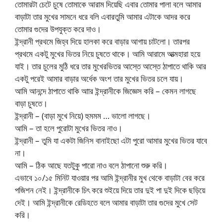
তোমারটা চেটে চুষে তোমাকে আরাম দিয়েছি এবার তোমার পালা বলে আমার
বাড়াটা তার মুখের সামনে ধরে বলি এবারতুমি আমার এটাকে আদর করে
তোমার গুদের উপযুক্ত করে দাও।
ইন্দ্রানী প্রথমে জিহ্ব দিয়ে হালকা করে বাড়ার আগায় চাটলো। তারপর
প্রথমে একটু মুখের ভিতর নিয়ে চুষতে থাকে। আমি আরামে আত্মহারা হয়ে
যাই। তার চুলের মুঠি ধরে তার মুখেরভিতর আস্তে আস্তে ঠাপাতে থাকি আর
একটু পরেই আমার বাড়ার অর্ধেক অংশ তার মুখের ভিতর চলে যায়।
আমি আনন্দে ঠাপাতে থাকি আার ইন্দ্রানীকে জিজ্ঞেস করি – কেমন লাগছে
বাড়া চুষতে।
ইন্দ্রানী – (বাড়া মুখে নিয়ে) হুমমম … ভালো লাগছে।
আমি – তা হলে পুরোটা মুখের ভিতর নাও।
ইন্দ্রানী – তুমি যা একটা জিনিস বানাইছো এটা পুরো আমার মুখের ভিতর যাবে
না।
আমি – ঠিক আছে যতটুকু পারো নাও বলে ঠাপানো শুরু করি।
এভাবে ১০/১৫ মিনিট যাওয়ার পর আমি ইন্দ্রানীর মুখ থেকে বাড়াটা বের করে
পজিশন নেই। ইন্দ্রানীকে চিৎ করে শুইয়ে দিয়ে তার দুই পা দুই দিকে ছড়িয়ে
দেই। আমি ইন্দ্রানীকে রেডিহতে বলে আমার বাড়াটা তার গুদের মুখে সেট
করি।