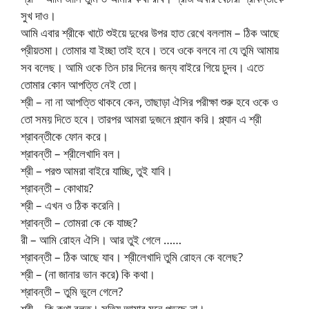
সুখ দাও।
আমি এবার শ্রীকে খাটে শুইয়ে দুধের উপর হাত রেখে বললাম – ঠিক আছে
প্রীয়তমা। তোমার যা ইচ্ছা তাই হবে। তবে ওকে বলবে না যে তুমি আমায়
সব বলেছ। আমি ওকে তিন চার দিনের জন্য বাইরে গিয়ে চুদব। এতে
তোমার কোন আপত্তি নেই তো।
শ্রী – না না আপত্তি থাকবে কেন, তাছাড়া ঐসির পরীক্ষা শুরু হবে ওকে ও
তো সময় দিতে হবে। তারপর আমরা দুজনে প্ল্যান করি। প্ল্যান এ শ্রী
শ্রাবন্তীকে ফোন করে।
শ্রাবন্তী – শ্রীলেখাদি বল।
শ্রী – পরশু আমরা বাইরে যাচ্ছি, তুই যাবি।
শ্রাবন্তী – কোথায়?
শ্রী – এখন ও ঠিক করেনি।
শ্রাবন্তী – তোমরা কে কে যাচ্ছ?
রী – আমি রোহন ঐসি। আর তুই গেলে ……
শ্রাবন্তী – ঠিক আছে যাব। শ্রীলেখাদি তুমি রোহন কে বলেছ?
শ্রী – (না জানার ভান করে) কি কথা।
শ্রাবন্তী – তুমি ভুলে গেলে?
শ্রী – কি কথা বলত। সত্যি আমার মনে পড়ছে না।