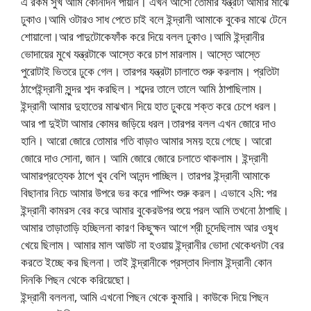
এ রকম সুখ আমি কোনদিন পায়নি। এখন আসো তোমার যন্ত্রটা আমার মাঝে
ঢুকাও।আমি ওটারও সাধ পেতে চাই বলে ইন্দ্রানী আমাকে বুকের মাঝে টেনে
শোয়ালো।আর পাদুটোকেফাঁক করে দিয়ে বলল ঢুকাও।আমি ইন্দ্রানীর
ভোদায়ের মুখে যন্ত্রটাকে আস্তে করে চাপ মারলাম। আস্তে আস্তে
পুরোটাই ভিতরে ঢুকে গেল। তারপর যন্ত্রটা চালাতে শুরু করলাম। প্রতিটা
ঠাপেইন্দ্রানী সুন্দর শব্দ করছিল। শব্দের তালে তালে আমি ঠাপাছিলাম।
ইন্দ্রানী আমার দুহাতের মাঝখান দিয়ে হাত ঢুকয়ে শক্ত করে চেপে ধরল।
আর পা দুইটা আমার কোমর জড়িয়ে ধরল।তারপর বলল এখন জোরে দাও
হানি। আরো জোরে তোমার গতি বাড়াও আমার সময় হয়ে গেছে। আরো
জোরে দাও সোনা, জান। আমি জোরে জোরে চলাতে থাকলাম। ইন্দ্রানী
আমারপ্রত্যেক ঠাপে খুব বেশি আনন্দ পাচ্ছিল। তারপর ইন্দ্রানী আমাকে
বিছানার নিচে আমার উপরে ভর করে পাম্পিং শুরু করল। এভাবে ২মি: পর
ইন্দ্রানী কামরস বের করে আমার বুকেরউপর শুয়ে পরল আমি তখনো ঠাপাছি।
আমার তাড়াতাড়ি হচ্ছিলনা কারণ কিছুক্ষন আগে শ্রী চুদেছিলাম আর ওষুধ
খেয়ে ছিলাম। আমার মাল আউট না হওয়ায় ইন্দ্রানীর ভোদা থেকেধনটা বের
করতে ইচ্ছে কর ছিলনা। তাই ইন্দ্রানীকে প্রস্তাব দিলাম ইন্দ্রানী কোন
দিনকি পিছন থেকে করিয়েছো।
ইন্দ্রানী বললনা, আমি এখনো পিছন থেকে কুমারি। কাউকে দিয়ে পিছন