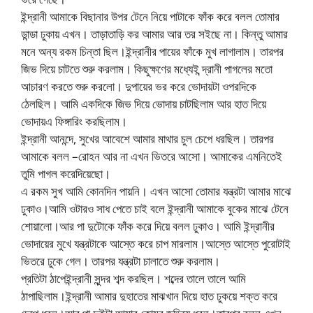
ইন্দ্রানী আমাকে বিছানার উপর টেনে নিয়ে পাটাকে ফাঁক করে বলল তোমার
ডান্ডা ঢুকায় এখন। তাড়াতাড়ি কর আমার আর তর সইছে না। কিন্তু আমার
মনে অন্য রকম চিন্তা ছিল।ইন্দ্রানীর পায়ের ফাঁকে মুখ লাগালাম। তারপর
জিভ দিয়ে চাটতে শুরু করলাম। কিছুক্ষণের মধ্যেই ন্দ্রানী পাগলের মতো
আচারণ করতে শুরু করলো। দুপায়ের ভর করে ভোদায়টা ওপরদিকে
ঠেলছিল। আমি একদিকে জিভ দিয়ে ভোদায় চাটছিলাম আর হাত দিয়ে
ভোদায়এ ফিঙ্গারিং করছিলাম।
ইন্দ্রানী আনন্দে, সুখের আবেশে আমার মাথার চুল চেপে ধরছিল। তারপর
আমাকে বলল –রোহন আর না এখন ভিতরে আসো। আমাকের এমনিতেই
তুমি পাগল করেদিয়েছো।
এ রকম সুখ আমি কোনদিন পায়নি। এখন আসো তোমার যন্ত্রটা আমার মাঝে
ঢুকাও।আমি ওটারও সাধ পেতে চাই বলে ইন্দ্রানী আমাকে বুকের মাঝে টেনে
শোয়ালো।আর পা দুটোকে ফাঁক করে দিয়ে বলল ঢুকাও। আমি ইন্দ্রানীর
ভোদায়ের মুখে যন্ত্রটাকে আস্তে করে চাপ মারলাম।আস্তে আস্তে পুরোটাই
ভিতরে ঢুকে গেল। তারপর যন্ত্রটা চালাতে শুরু করলাম।
প্রতিটা ঠাপেইন্দ্রানী সুন্দর শব্দ করছিল। শব্দের তালে তালে আমি
ঠাপাছিলাম।ইন্দ্রানী আমার দুহাতের মাঝখান দিয়ে হাত ঢুকয়ে শক্ত করে