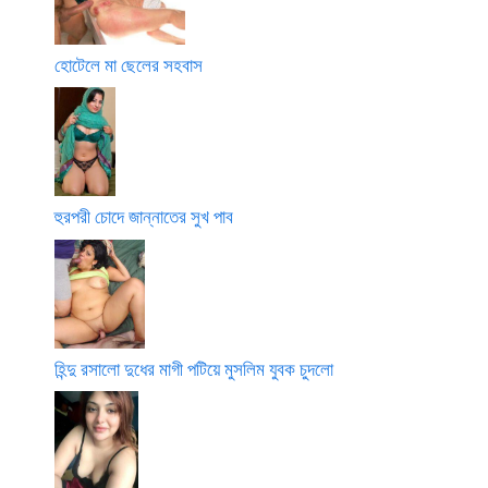
হোটেলে মা ছেলের সহবাস
হুরপরী চোদে জান্নাতের সুখ পাব
হিন্দু রসালো দুধের মাগী পটিয়ে মুসলিম যুবক চুদলো