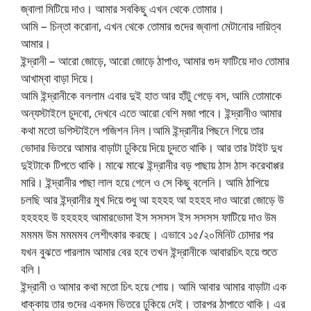
জ্বালা মিটিয়ে দাও। আমার সবকিছু এখন থেকে তোমার।
আমি – চিন্তা করোনা, এখন থেকে তোমার গুদের জ্বালা মেটানোর দায়িত্ব
আমার।
ইন্দ্রানী – আরো জোড়ে, আরো জোড়ে ঠাপাও, আমার গুদ ফাটিয়ে দাও তোমার
আখাম্বা বাড়া দিয়ে।
আমি ইন্দ্রানীকে বললাম এবার দুই হাত আর হাঁটু গেড়ে বস, আমি তোমাকে
অন্যস্টাইলে চুদবো, দেখবে এতে আরো বেশি মজা পাবে। ইন্দ্রানীও আমার
কথা মতো ডগিস্টাইলে পজিশন নিল।আমি ইন্দ্রানীর পিছনে গিয়ে তার
ভোদার ভিতরে আমার বাড়াটা ঢুকিয়ে দিয়ে চুদতে থাকি। আর তার টাইট দুধ
দুইটাকে টিপতে থাকি। মাঝে মাঝে ইন্দ্রানীর বড় পাছায় ঠাস ঠাস করেথাপ্পর
মারি। ইন্দ্রানীর পাছা লাল হয়ে গেলে ও সে কিছু বলেনি। আমি ঠাপিয়ে
চলছি আর ইন্দ্রানীর মুখ দিয়ে শুধু আ হহহহ আ হহহহ দাও আরো জোড়ে উ
হহহহহ উ হহহহহ আমারভোদা ইস সসসস ইস সসসস ফাটিয়ে দাও উম
মমমম উম মমমমব লেশীৎকার করছে। এভাবে ১৫/২০মিনিট চোদার পর
যখন বুঝতে পারলাম আমার বের হবে তখন ইন্দ্রানীকে আবারচিৎ হয়ে শুতে
বলি।
ইন্দ্রানী ও আমার কথা মতো চিৎ হয়ে শোয়। আমি আবার আমার বাড়াটা এক
ধাক্কায় তার গুদের একদম ভিতরে ঢুকিয়ে দেই। তারপর ঠাপাতে থাকি। এর