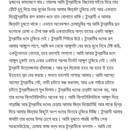
দুজনের কামজেগে যায়। তারপর আমি ইন্দ্রানীকে বিছানায় শুইয়ে দিয়ে তার
ঠোঁটে চুমু দিয়ে তার মুখের ভিতর আমার জিহ্বটা ঢুকিয়ে দেই আর একহাত
দিয়েইন্দ্রানীর বাল কামান গুদে হাত বোলাতে থাকি। ইন্দ্রানী ও আমার
জিহ্বটা চুষতে থাকে। এভাবে অনেকক্ষন চোষাচুষির পর আমি ইন্দ্রানীর দুধ
গুলোকে চোষা ও টেপা শুরু করি একহাতদিয়ে অন্য হাতের একটা আঙ্গুল
ইন্দ্রানীর গুদে ঢুকিয়ে দেই। ইন্দ্রানী শিউরে উঠে। ইন্দ্রানীর গুদের রস
আমার আঙ্গুলে লাগে, আমি গুদ থেকে আঙ্গুলটা বের করে মুখে নিযে টেষ্ট করি,
একটুনোনতা নোনতা, তবে ভালোই লাগলো। আমি আবার ইন্দ্রানীর গুদে
আঙ্গুল ঢুকাই তবে এবার একটানা পরপর তিনটা আঙ্গুল ঢুকিয়ে দেই। দেখি
ইন্দ্রানী উত্তেজনায় হাঁফাচ্ছে। আর মুখ দিয়েআ হহহ আ হহহ উ হহহ
উহহহহ শব্দ বের করছে। শুনতে ভালোই লাগছে আমার। আমি আস্তে
আস্তে ইন্দ্রানীর পেট, নাভী চাটতে শুরু করলাম, আর এক পর্যায়ে চাটতে
চাটতে ইন্দ্রানীরগুদে মুখ দিলাম। ইন্দ্রানীর গুদের চেড়াটা অনেক বড়, আর
তার গুদের ক্লিটোরিসটাও অনেক বড়। আমি ক্লিটোরিসটাকে আঙ্গুল দিয়ে
নাড়াচ্ছি আর ইন্দ্রানীর গুদের চেড়ায় আমার জিহ্ব দিয়েচাটছি আর মাঝে ছিদ্র
দিয়ে আমার জিহ্বার কিছুটা অংশ গুদের ভিতরে ঢুকিয়ে দিচ্ছি। ইন্দ্রানী আমার
মাথাটা তার গুদের উপর চেপে ধরে। আমি বুঝতে পারছি মাগীর সেক্
সচরমেউঠেছে, চোষার কাজ বন্ধ করে ইন্দ্রানীকে বললাম – আমি তো