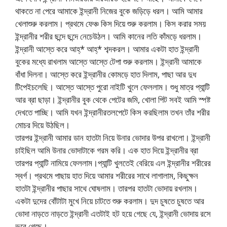
থাকতে না পেরে আমাকে ইন্দ্রানী নিজের বুকে জড়িড়ে ধরল। আমি আমার
খেলাশুরু করলাম। প্রথমে ফেঞ্চ কিস দিয়ে শুরু করলাম। কিস করার সময়
ইন্দ্রানীর শরীর ছন্দে ছন্দে নেচেউঠল। আমি কানের লতি কাঁমড়ে ধরলাম।
ইন্দ্রানী আস্তে করে আহ্* আহ্* শব্দকরল। আমার একটা হাত ইন্দ্রানী
বুকের মধ্যে রাখলাম আস্তে আস্তে টেপা শুরু করলাম। ইন্দ্রানী আমাকে
বাঁধা দিলনা। আস্তে করে ইন্দ্রানীর কোমড়ে হাত দিলাম, পাছা আর দুধ
টিপেইচলেছি। আস্তে আস্তে পুরো নাইটি খুলে ফেললাম। শুধু মাত্র প্যান্টি
আর ব্রা ছাড়া। ইন্দ্রানীর বুক থেকে পেটের জমি, খোলা পিট সবই আমি স্পষ্ট
দেখতে পাচ্ছি। আমি যখন ইন্দ্রানীরতলপেটে কিস করছিলাম তখন তাঁর শরীর
মোচর দিয়ে উঠছিল।
তারপর ইন্দ্রানী আমার ডান হাতটা নিয়ে উনার ভোদার উপর রাখলো। ইন্দ্রানী
চাইছিল আমি উনার ভোদাটাকে গরম করি। এক হাত দিয়ে ইন্দ্রানীর ব্রা
তারপর প্যান্টি নামিয়ে ফেললাম।প্যান্টি খুলতেই বেরিয়ে এল ইন্দ্রানীর শরীরের
স্বর্গ। প্রথমে পাছায় হাত দিয়ে আমার শরীরের সাথে লাগালাম, কিছুক্ষন
হাতটা ইন্দ্রানীর পাছার সাথে ঘোষলাম। তারপর হাতটা ভোদায় রখলাম।
একটা দুদের বোঁটাটা মুখে নিয়ে চাটতে শুরু করলাম। দুদ চুষতে চুষতে আর
ভোদা নাড়তে নাড়তে ইন্দ্রানী এতটাই হট হয়ে গেছে যে, ইন্দ্রানী ভোদায় রসে
ভরে গেছে।