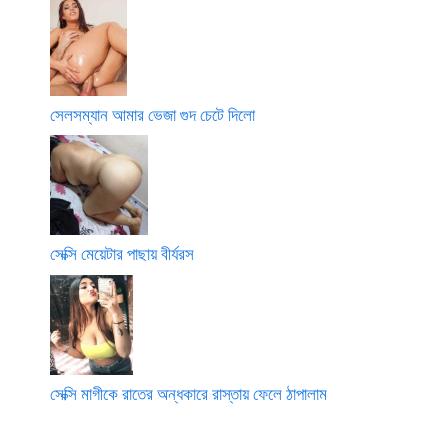
সেলসম্যান আমার ভেজা গুদ চেটে দিলো
সেক্সি মেয়েটার পাছায় বীর্যরস
সেক্সি মাগীকে রাতের অন্ধকারে রাস্তায় ফেলে ঠাপালাম