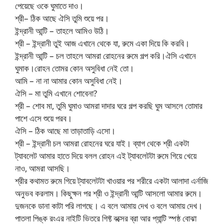
পেয়েছে ওকে ঘুমাতে দাও।
শ্রী– ঠিক আছে ঐসি তুমি শুয়ে পর।
ইন্দ্রানী আন্টি – তাহলে আমিও উঠি।
শ্রী – ইন্দ্রানী তুই আজ এখানে থেকে যা, রুমে একা দিয়ে কি করবি।
ইন্দ্রানী আন্টি – চল তাহলে আমরা রোহনের রুমে গল্প করি।ঐসি এখানে
ঘুমাক।রোহন তোমর কোন অসুবিধা নেই তো।
আমি – না না আমার কোন অসুবিধা নেই।
ঐসি – মা তুমি এখানে শোবেনা?
শ্রী – শোব মা, তুমি ঘুমাও আমরা দাদার ঘরে গল্প করছি ঘুম আসলে তোমার
পাশে এসে শুয়ে পরব।
ঐসি – ঠিক আছে মা তাড়াতাড়ি এসো।
শ্রী – ইন্দ্রানী চল আমরা রোহনের ঘরে যাই। ব্যাগ থেকে শ্রী একটা
ট্যাবলেট আমার হাতে দিয়ে বলল রোহন এই ট্যাবলেটটা রুমে গিয়ে খেয়ে
নাও, আমরা আসছি।
শ্রীর কথামত রুমে গিয়ে ট্যাবলেটটা খাওয়ার পর শরীরে একটা আলাদা এর্নাজি
অনুভব করলাম। কিছুক্ষন পর শ্রী ও ইন্দ্রানী আন্টি আসলো আমার রুমে।
দুজনকে ডানা কাটা পরি লাগছে। এ বলে আমায় দেখ ও বলে আমায় দেখ।
পাতলা পিঙ্ক রংএর নাইটি ভিতরে গিফ্ট বক্সের ব্রা আর প্যান্টি স্পষ্ঠ বোঝা