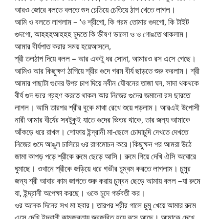
আরও জোরে বলতে বলতে গুদ চেতিয়ে চেতিয়ে ঠাপ খেতে লাগল।
আমি ও বলতে লাগলাম – ‘ও শ্রীগো, কি গরম তোমার গুদগো, কি টাইট
গুদগো, আহহহআহহহ চুদতে কি ভীষণ ভালো ও ও গোঙতে থাকলাম।
আমার বীর্যপাত করার সময় হয়েআসলে,
শ্রী তলঠাপ দিয়ে বলল – আর একটু ধর সোনা, আমারও রস এসে গেছে।
আমিও আর কিছুক্ষণ ঠাপিয়ে শ্রীর গুদে গরম বীর্য ছাড়তে শুরু করলাম। শ্রী
আমার পাছাটা গুদের উপর চাপ দিয়ে নবীন যৌবনের তাজা ঘন, সাদা থকথকে
বীর্য গুদ ভরে গ্রহণ করতে থাকল আর নিজের গুদের জমানো রস ছারতে
লাগল। আমি তারপর শ্রীর বুকে মাথা রেখে শুয়ে পড়লাম। আরএই উপোসী
নারী আমার বীর্যের সবটুকুই যাতে গুদের ভিতর থাকে, তার জন্য আমাকে
আঁকড়ে ধরে রাখল। শোফায় ইন্দ্রানী মা-ছেলে চোদাচুদি দেখতে দেখতে
নিজের গুদে আঙুল চালিয়ে ওর রাগমোচন করে।কিছুক্ষন পর আমরা উঠে
জামা কাপড় পড়ে শ্রীকে রুমে ছেড়ে আসি। রুমে গিয়ে দেখি ঐসি অঘোরে
ঘুমাছে। ওখানে শ্রীকে জড়িয়ে ধরে গভীর চুম্বম করতে লাগলাম। চুমুর
জন্য শ্রী আবার কাম জাগতে শুরু করায় চুম্বন ছেড়ে আমায় বলল –যা রুমে
যা, ইন্দ্রানী অপেক্ষা করছে। ওকে চুদে গর্ভবতী কর।
ওর অনেক দিনের সখ মা হবার। তারপর শ্রীর গালে চুমু খেয়ে আমার রুমে
এসে দেখি ইন্দ্রানী কামজরতায় জরজরিত হয়ে বসে আছে। আমাকে দেখে