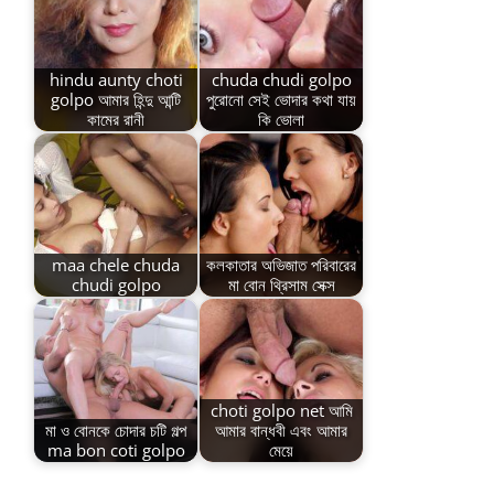
hindu aunty choti
chuda chudi golpo
golpo আমার হিন্দু আন্টি
পুরোনো সেই ভোদার কথা যায়
কামের রানী
কি ভোলা
maa chele chuda
কলকাতার অভিজাত পরিবারের
chudi golpo
মা বোন থ্রিসাম সেক্স
choti golpo net আমি
মা ও বোনকে চোদার চটি গল্প
আমার বান্ধবী এবং আমার
ma bon coti golpo
মেয়ে