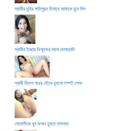
স্বামীর চুরির ক্ষতিপুরন হিসাবে আমাকে চুদে দিল
স্বামীর ইচ্ছায় ভিক্ষুকের সাথে চোদাচোদি
স্বামী বিদেশ পরের বৌকে চুদলো লম্পট লোক
সোনালীকে খুব ঘনঘন চুদতে লাগলাম