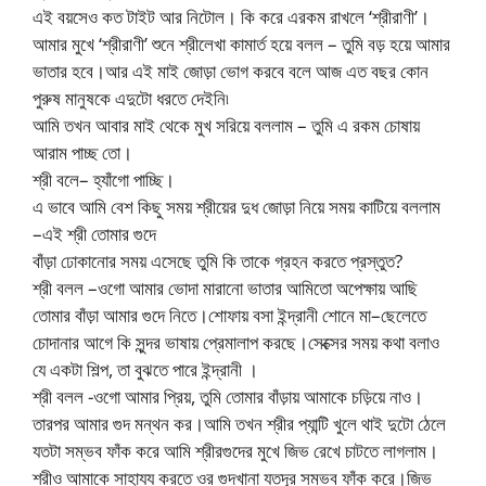
এই বয়সেও কত টাইট আর নিটোল। কি করে এরকম রাখলে ‘শ্রীরাণী’।
আমার মুখে ‘শ্রীরাণী’ শুনে শ্রীলেখা কামার্ত হয়ে বলল – তুমি বড় হয়ে আমার
ভাতার হবে।আর এই মাই জোড়া ভোগ করবে বলে আজ এত বছর কোন
পুরুষ মানুষকে এদুটো ধরতে দেইনি৷
আমি তখন আবার মাই থেকে মুখ সরিয়ে বললাম – তুমি এ রকম চোষায়
আরাম পাচ্ছ তো।
শ্রী বলে– হ্যাঁগো পাচ্ছি।
এ ভাবে আমি বেশ কিছু সময় শ্রীয়ের দুধ জোড়া নিয়ে সময় কাটিয়ে বললাম
–এই শ্রী তোমার গুদে
বাঁড়া ঢোকানোর সময় এসেছে তুমি কি তাকে গ্রহন করতে প্রস্তুত?
শ্রী বলল –ওগো আমার ভোদা মারানো ভাতার আমিতো অপেক্ষায় আছি
তোমার বাঁড়া আমার গুদে নিতে।শোফায় বসা ইন্দ্রানী শোনে মা–ছেলেতে
চোদানার আগে কি সুন্দর ভাষায় প্রেমালাপ করছে।সেক্সের সময় কথা বলাও
যে একটা শিল্প, তা বুঝতে পারে ইন্দ্রানী ।
শ্রী বলল -ওগো আমার প্রিয়, তুমি তোমার বাঁড়ায় আমাকে চড়িয়ে নাও।
তারপর আমার গুদ মন্থন কর।আমি তখন শ্রীর প্যান্টি খুলে থাই দুটো ঠেলে
যতটা সম্ভব ফাঁক করে আমি শ্রীরগুদের মুখে জিভ রেখে চাটতে লাগলাম।
শ্রীও আমাকে সাহায্য করতে ওর গুদখানা যতদূর সম্ভব ফাঁক করে।জিভ