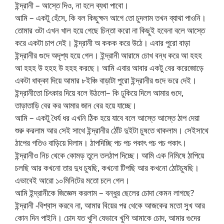
ইন্দ্রানী – আস্তে দিও, না হলে ব্যথা পাবো।
আমি – একটু হেঁসে, কি বল কিছুক্ষন আগে তো চুদলাম তখন ব্যাথা পাওনি।
তোমার ওটা এখন খাল হয়ে গেছে চিন্তা করো না কিছুই হবেনা বলে আস্তে
করে একটা চাপ দেই। ইন্দ্রানী অ ককক করে উঠে। এবার পুরো বাড়া
ইন্দ্রানীর গুদে অদৃশ্য হয়ে গেল। ইন্দ্রানী আরামে চোখ বন্ধ করে আ হহহ
আ হহহ উ হহহ উ হহহ করছে। আমি এবার আবার একটু বের করেজোড়ে
একটা ধাক্কা দিয়ে আমার ৮ইঞ্চি বাড়াটা পুরো ইন্দ্রানীর গুদে ভরে দেই।
ইন্দ্রানীতো চিৎকার দিয়ে বলে উঠলো– কি ঢুকিয়ে দিলে আমার গুদে,
তাড়াতাড়ি বের কর আমার জান বের হয়ে যাচ্ছে।
আমি – একটু ধৈর্য ধর এখনি ঠিক হয়ে যাবে বলে আস্তে আস্তে ঠাপ দেয়া
শুরু করলাম আর সেই সাথে ইন্দ্রানীর ঠোঁট দুইটা চুষতে থাকলাম। সেইসাথে
ঠাপের গতিও বাড়িয়ে দিলাম। ঠাপদিচ্ছি পচ পচ পকাৎ পচ পচ পকাৎ।
ইন্দ্রানীও নিচ থেকে কোমড় তুলে তলঠাপ দিচ্ছে। আমি এক নিমিষে ঠাপিয়ে
চলছি আর কখনো তার দুধ চুষছি, কখনো টিপছি আর কখনো ঠোটচুষছি।
এভাবেই আরো ১০মিনিটের মতো চলে গেল।
আমি ইন্দ্রানীকে জিজ্ঞেস করলাম – বন্ধুর ছেলের চোদা কেমন লাগছে?
ইন্দ্রানী -বিশ্বাস করবে না, আমার বিয়ের পর থেকে আজকের মতো সুখ আর
কোন দিন পাইনি। চোদ যত খুশি যেভাবে খুশি আমাকে চোদ, আমার গুদের