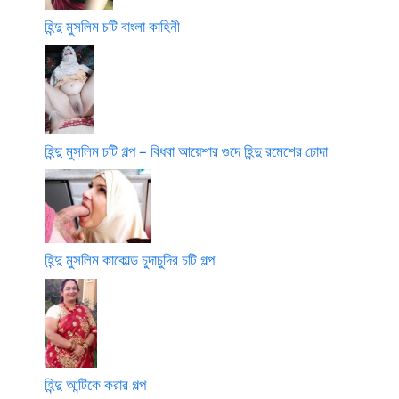
হিন্দু মুসলিম চটি বাংলা কাহিনী
হিন্দু মুসলিম চটি গল্প – বিধবা আয়েশার গুদে হিন্দু রমেশের চোদা
হিন্দু মুসলিম কাকোল্ড চুদাচুদির চটি গল্প
হিন্দু আন্টিকে করার গল্প