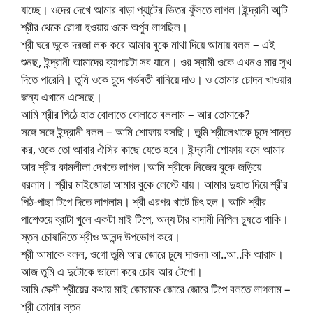
যাচ্ছে। ওদের দেখে আমার বাড়া প্যান্টের ভিতর ফুঁসতে লাগল।ইন্দ্রানী আন্টি
শ্রীর থেকে রোগা হওয়ায় ওকে অর্পুব লাগছিল।
শ্রী ঘরে ডুকে দরজা লক করে আমার বুকে মাথা দিয়ে আমায় বলল – এই
শুনছ, ইন্দ্রানী আমাদের ব্যাপারটা সব যানে। ওর স্বামী ওকে এখনও মার সুখ
দিতে পারেনি। তুমি ওকে চুদে গর্ভবতী বানিয়ে দাও। ও তোমার চোদন খাওয়ার
জন্য এখানে এসেছে।
আমি শ্রীর পিঠে হাত বোলাতে বোলাতে বললাম – আর তোমাকে?
সঙ্গে সঙ্গে ইন্দ্রানী বলল – আমি শোফায় বসছি। তুমি শ্রীলেখাকে চুদে শান্ত
কর, ওকে তো আবার ঐসির কাছে যেতে হবে। ইন্দ্রানী শোফায় বসে আমার
আর শ্রীর কামলীলা দেখতে লাগল।আমি শ্রীকে নিজের বুকে জড়িয়ে
ধরলাম। শ্রীর মাইজোড়া আমার বুকে লেপ্টে যায়। আমার দুহাত দিয়ে শ্রীর
পিঠ-পাছা টিপে দিতে লাগলাম। শ্রী এরপর খাটে চিৎ হল। আমি শ্রীর
পাশেশুয়ে ব্রাটা খুলে একটা মাই টিপে, অন্য টার বাদামী নিপিল চুষতে থাকি।
স্তন চোষানিতে শ্রীও আনন্দ উপভোগ করে।
শ্রী আমাকে বলল, ওগো তুমি আর জোরে চুষে দাওনা৷ আ..আ..কি আরাম।
আজ তুমি এ দুটোকে ভালো করে চোষ আর টেপো।
আমি সেক্সী শ্রীয়ের কথায় মাই জোরাকে জোরে জোরে টিপে বলতে লাগলাম –
শ্রী তোমার স্তন