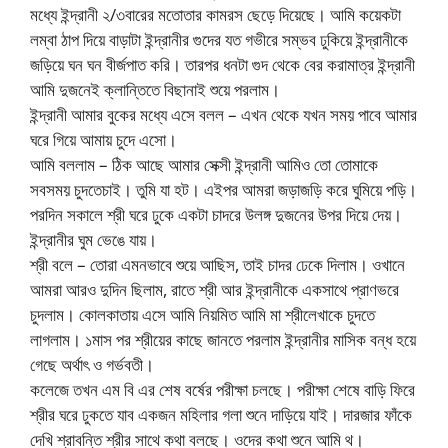
মধ্যে ইন্দ্রানী ২/৩বারের মতোতার কামরস ছেড়ে দিয়েছে। আমি কয়েকটা
লম্বা ঠাপ দিয়ে বাড়াটা ইন্দ্রানীর গুদের যত গভীরে সম্ভব ঢুকিয়ে ইন্দ্রানীকে
জড়িয়ে ঘন ঘন বীর্জপাত করি। তারপর ধনটা গুদ থেকে বের করামাত্র ইন্দ্রানী
আমি দুজনেই ক্লান্তিতে বিছানাই শুয়ে পরলাম।
ইন্দ্রানী আমার বুকের মধ্যে এসে বলল – এখন থেকে যখন সময় পাবে আমার
ঘরে গিয়ে আমায় চুদে এসো।
আমি বললাম – ঠিক আছে আমার সেক্সী ইন্দ্রানী আমিও তো তোমাকে
সবসময় চুদতেচাই। তুমি যা হট। এইপর আমরা জড়াজড়ি করে ঘুমিয়ে পড়ি।
পরদিন সকালে শ্রী ঘরে ঢুকে একটা চাদরে উলঙ্গ দুজনের উপর দিয়ে দেয়।
ইন্দ্রানীর ঘুম ভেঙে যায়।
শ্রী বলে – তোরা এমনভাবে শুয়ে আছিস, তাই চাদর ঢেকে দিলাম। ওখানে
আমরা আরও দুদিন ছিলাম, রাতে শ্রী আর ইন্দ্রানীকে একসাথে প্রাণভরে
চুদলাম। কোলকাতায় এসে আমি নিয়মিত আমি মা শ্রীলেখাকে চুদতে
লাগলাম। ১মাস পর শ্রীয়ের কাছে জানতে পরলাম ইন্দ্রানীর মাসিক বন্ধ হয়ে
গেছে অর্থাৎ ও গর্ভবতী।
কলেজে তখন এম বি এর শেষ বর্ষের পরীক্ষা চলছে। পরীক্ষা শেষে বাড়ি ফিরে
শ্রীর ঘরে ঢুকতে যাব একজন মহিলার গলা শুনে দাড়িয়ে যাই। দারজার ফাঁকে
দেখি শ্রাবন্তি শ্রীর সাথে কথা বলছে। ওদের কথা শুনে আমি থ।