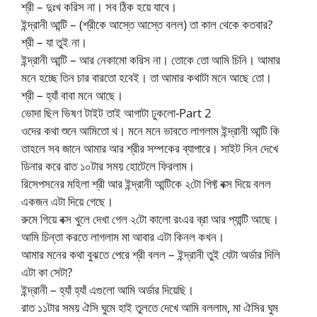
শ্রী – দুঃখ করিস না। সব ঠিক হয়ে যাবে।
ইন্দ্রানী আন্টি – (শ্রীকে আস্তে আস্তে বলল) তা কাল থেকে কতবার?
শ্রী – যা তুই না।
ইন্দ্রানী আন্টি – আর নেকামো করিস না। তোকে তো আমি চিনি। আমার
মনে হচ্ছে তিন চার বারতো হবেই। তা আমার কথাটা মনে আছে তো।
শ্রী – হ্যাঁ বাবা মনে আছে।
ভোদা ছিল ভিষণ টাইট তাই আগাটা ঢুকলো-Part 2
ওদের কথা শুনে আমিতো থ। মনে মনে ভাবতে লাগলাম ইন্দ্রানী আন্টি কি
তাহলে সব জানে আমার আর শ্রীর সম্পকের ব্যাপারে। সাইট সিন দেখে
ডিনার করে রাত ১০টার সময় হোটেলে ফিরলাম।
রিসেপসনের মহিলা শ্রী আর ইন্দ্রানী আন্টিকে ২টো গিফ্ট বক্স দিয়ে বলল
একজন এটা দিয়ে গেছে।
রুমে গিয়ে বক্স খুলে দেখা গেল ২টো কালো রংএর ব্রা আর প্যান্টি আছে।
আমি চিন্তা করতে লাগলাম মা আবার এটা কিনল কখন।
আমার মনের কথা বুঝতে পেরে শ্রী বলল – ইন্দ্রানী তুই যেটা অর্ডার দিলি
এটা কা সেটা?
ইন্দ্রানী – হ্যাঁ হ্যাঁ এগুলো আমি অর্ডার দিয়েছি।
রাত ১১টার সময় ঐসি ঘুমে হাই তুলতে দেখে আমি বললাম, মা ঐসির ঘুম