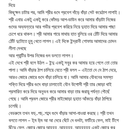
দিয়ে
কিছুক্ষন চাটার পর, আমি শ্রীর গুদে প্রবেশ দাঁড়ে বাঁড়া সেট করেঠাপ লাগাই।
শ্রী এবার একটু একটু করে কোঁমড় আপ-ডাউন করে আমার বাঁড়াটা নিজের
গুদের অভ্যন্তরে আর গভীর প্রবেশ করিয়ে নিয়ে দুহাত দিয়ে আমার পাছা
চেপে ধরে থাকল। শ্রী আমার গায়ে মাথায় হাত বুলিয়ে ওর ঠোঁট দিয়ে আমার
ঠোঁট দুটোতে চুমু খেতে লাগল। এই দিকে ইন্দ্রানী শোফায় আমাদের চোদন
লীলা দেখছে
আর প্যান্টির উপর নিজের গুদ ডলতে লাগল।
এই দেখে শ্রী বলে উঠল – ইন্দু একটু সবুর কর আমার হয়ে গেলে তো তোর
পালা। আমি বাঁড়ার ঠাপ চালিয়ে যেতে শ্রী বলল – এইতো দে দে ঠাপ দেরে,
আরও জোরে জোরে গুদে বাঁড়া চালিয়ে যা। আমি আমার যৌবনের সমস্ত
শক্তি দিয়ে শ্রীর গুদে বাড়া চালাতেই যৌন উপোসী শ্রী তার জোড়া থাই
প্রসারিত করে দিয়ে অনুভব করে আমার বাড়া তার জরায়ু পর্যন্ত পৌছেঁ
গেছে। আমি প্রবল জোরে শ্রীর মাইজোড়া দুহাত আঁকড়ে বাঁড়া ঠাপিয়ে
চলেছি।
বেডরুমে তখন ফচ্..পচ্..শব্দে গুদে বাঁড়ার আসা-যাওয়া করছে। শ্রী তখন
বলতে লাগল – ই্ম উ্ম আ আ দেরে ঘেঁটে দে গুদটা, ফাটিয়ে ফেল, মাই টিপে
ছিঁড়ে ফেল, জোরে জোরে আহহহ ,আহহহহ, আহহহহহ একটু জোরে কর