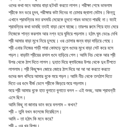
ওদের কথা শুনে আমার বাড়া ছটথট করতে লাগল। পরীক্ষা শেষে ভাবলাম
শ্রীকে মন ভরে চুদব, পরীক্ষার কটা দিনের না চোদার জ্বালা মেটাব। কিন্তু
এখানে শ্রাবন্তির মত রসময়ি মেয়েকে চুদতে পারব ভাবতে পারছি না। যতই
শ্রাবন্তির কথা ভাবছি ততই বাড়া রেগে যাচ্ছে। তারপর রুমে গিয়ে হাত মেরে
নিজেকে শান্ত করলাম আর নগ্ন হয়ে ঘুমিয়ে পড়লাম। হঠাৎ ঘুম ভেঙে দেখি
শ্রী আমার বাড়া মুখে নিয়ে চুসছে। ওর চোসার জন্য বাড়া দাড়িয়ে গেছে।
শ্রী এবার নিজের শাড়ী শায়া কোমড়ে তুলে গুদের মুখে বাড়া সেট করে বসে
পড়ল। বাড়াটা শ্রীয়ের রসাল গুদে হাড়িয়ে গেল। আমি নিচ থেকে আর শ্রী
উপর থেকে ঠাপ দিতে লাগল। দুহাত দিয়ে ব্লাউজের উপর থেকে দুধ টিপতে
লাগলাম। শ্রী কিছুক্ষন জোরে জোরে ঠাপ দিয়ে আ আ আ করতে করতে
গুদের জল খসিয়ে আমার বুকে শুয়ে পড়ল। আমি নীচ থেকে তলঠাপ দিতে
দিতে ওর গুদে বীর্জ ডেলে শ্রীকে জিড়য়ে শুয়ে পড়লাম।
শুয়ে শ্রী আমার বুকে হাত বুলাতে বুলাতে বলল – এই শুনছ, আজ শ্রাবন্তী
এসে ছিল।
আমি কিছু না জানার ভান করে বললাম – কখন?
শ্রী – তুমি যখন কলেজে দিয়েছিলে।
আমি – তা হঠাৎ কি মনে করে?
শ্রী – ওর খুব বিপদ।