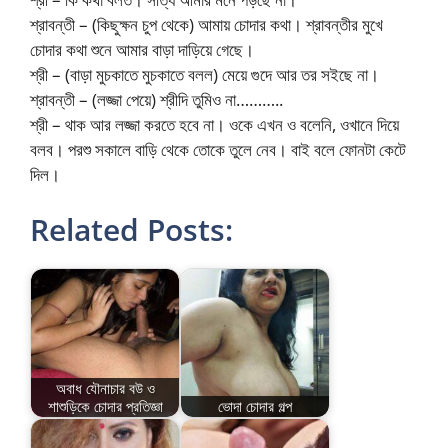
শ্রাবন্তী – (কিছুক্ষন চুপ থেকে) আমায় চোদার কথা। শ্রাবন্তীর মুখে
চোদার কথা শুনে আমার বাড়া দাড়িয়ে গেছে।
শ্রী – (বাড়া মুচকাতে মুচকাতে বলল) মেয়ে গুদে আর তর সইছে না।
শ্রাবন্তী – (লজ্জা পেয়ে) শ্রীদি তুমিও না………..
শ্রী – থাক আর লজ্জা করতে হবে না। ওকে এখন ও বলেনি, ওখানে দিয়ে
বলব। পরশু সকালে বাড়ি থেকে তোকে তুলে নেব। বাই বলে ফোনটা কেটে
দিল।
Related Posts:
অবাধ যৌনাচার বউ ও
শাশুড়িকে চোদার প্রতিজ্ঞা
ভোদা চোদার গল্প