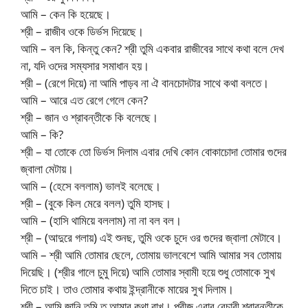
আমি – কেন কি হয়েছে।
শ্রী – রাজীব ওকে ডির্ভস দিয়েছে।
আমি – বল কি, কিন্তু কেন? শ্রী তুমি একবার রাজীবের সাথে কথা বলে দেখ
না, যদি ওদের সম্যসার সমাধান হয়।
শ্রী – (রেগে দিয়ে) না আমি পাড়ব না ঐ বানচোদটার সাথে কথা বলতে।
আমি – আরে এত রেগে গেলে কেন?
শ্রী – জান ও শ্রাবন্তীকে কি বলেছে।
আমি – কি?
শ্রী – যা তোকে তো ডির্ভস দিলাম এবার দেখি কোন বোকাচোদা তোমার গুদের
জ্বালা মেটায়।
আমি – (হেসে বললাম) ভালই বলেছে।
শ্রী – (বুকে কিল মেরে বলল) তুমি হাসছ।
আমি – (হাসি থামিয়ে বললাম) না না বল বল।
শ্রী – (আদুরে গলায়) এই শুনছ, তুমি ওকে চুদে ওর গুদের জ্বালা মেটাবে।
আমি – শ্রী আমি তোমার ছেলে, তোমায় ভালবেশে আমি আমার সব তোমায়
দিয়েছি। (শ্রীর গালে চুমু দিয়ে) আমি তোমার স্বামী হয়ে শুধু তোমাকে সুখ
দিতে চাই। তাও তোমার কথায় ইন্দ্রানীকে মায়ের সুখ দিলাম।
শ্রী – আমি জানি তুমি ত আমার কথা রাখ। প্রীজ এবার বেচারী শ্রাবন্তীকে