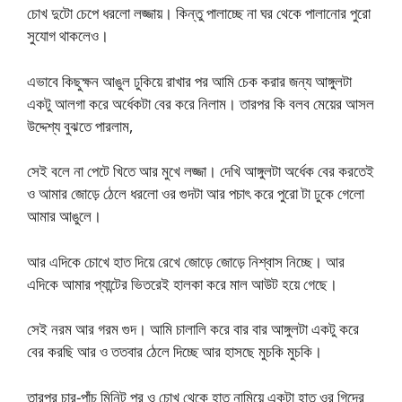
চোখ দুটো চেপে ধরলো লজ্জায়। কিন্তু পালাচ্ছে না ঘর থেকে পালানোর পুরো
সুযোগ থাকলেও।
এভাবে কিছুক্ষন আঙুল ঢুকিয়ে রাখার পর আমি চেক করার জন্য আঙ্গুলটা
একটু আলগা করে অর্ধেকটা বের করে নিলাম। তারপর কি বলব মেয়ের আসল
উদ্দেশ্য বুঝতে পারলাম,
সেই বলে না পেটে খিতে আর মুখে লজ্জা। দেখি আঙ্গুলটা অর্ধেক বের করতেই
ও আমার জোড়ে ঠেলে ধরলো ওর গুদটা আর পচাৎ করে পুরো টা ঢুকে গেলো
আমার আঙুলে।
আর এদিকে চোখে হাত দিয়ে রেখে জোড়ে জোড়ে নিশ্বাস নিচ্ছে। আর
এদিকে আমার প্যান্টের ভিতরেই হালকা করে মাল আউট হয়ে গেছে।
সেই নরম আর গরম গুদ। আমি চালালি করে বার বার আঙ্গুলটা একটু করে
বের করছি আর ও ততবার ঠেলে দিচ্ছে আর হাসছে মুচকি মুচকি।
তারপর চার-পাঁচ মিনিট পর ও চোখ থেকে হাত নামিয়ে একটা হাত ওর গিদের