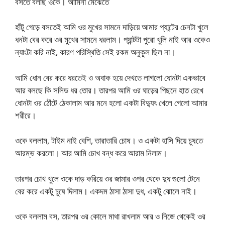
বসতে বলছি ওকে। আমিনা মেঝেতে
হাঁটু গেড়ে বসতেই আমি ওর মুখের সামনে দাড়িয়ে আমার প্যান্টের চেনটা খুলে
ধনটা বের করে ওর মুখের সামনে ধরলাম। প্যান্টটা পুরো খুলি নাই আর ওকেও
ন্যাংটা করি নাই, কারণ পরিস্থিতি সেই রকম অনুকূল ছিল না।
আমি ধোন বের করে ধরতেই ও অবাক হয়ে দেখতে লাগলো ধোনটা একভাবে
আর বলছে কি সলিড ধর তোর। তারপর আমি ওর ঘাড়ের পিছনে হাত রেখে
ধোনটা ওর ঠোঁটে ঠেকালাম আর মনে হলো একটা বিদ্যুৎ খেলে গেলো আমার
শরীরে।
ওকে বললাম, টাইম নাই বেশি, তারাতারি চোষ। ও একটা হাসি দিয়ে চুষতে
আরম্ভ করলো। আর আমি চোখ বন্ধ করে আরাম নিলাম।
তারপর চোখ খুলে ওকে দাড় করিয়ে ওর জামার ওপর থেকে দুধ গুলো টেনে
বের করে একটু চুষে দিলাম। একদম ঠাসা ঠাসা দুধ, একটু ঝোলে নাই।
ওকে বললাম বস, তারপর ওর কোলে মাথা রাখলাম আর ও নিজে থেকেই ওর