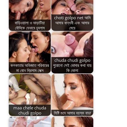
choti golpo net আমি
বাড়িওয়ালা ও ভাড়াটিয়া
আমার বান্ধবী এবং আমার
বৌদিকে যেভাবে চুদলাম
মেয়ে
chuda chudi golpo
কলকাতার অভিজাত পরিবারের
পুরোনো সেই ভোদার কথা যায়
মা বোন থ্রিসাম সেক্স
কি ভোলা
maa chele chuda
chudi golpo
মিষ্টি গুদে আমার বয়স্ক বাড়া