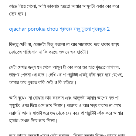
কাছে নিয়ে গেলো, আমি ভাবলাম হয়তো আমার আঙ্গুলটা এবার বের করে
দেবে ধরে।
ojachar porokia choti শ্বশুরের বন্ধু চুদলো গৃহবধূকে 2
কিন্তু দেখি না, তেমনটা কিছু করলো না আর সালোয়ার পরে থাকার জন্য
দেখতেও পাচ্ছিলাম না কি করছে ওখানে ওর হাতটা।
সেটা দেখার জন্য গুদ থেকে আঙ্গুল টা বের করে ওর হাত খুজতে লাগলাম,
তারপর পেলমা ওর হাত। দেখি ওর পা প্যান্টটা একটু ফাঁক করে ধরে রেখেছ,
আমার আর বুঝতে বাকি নেই ও কি চাইছে।
আমি বুঝেও না বোঝার ভান করলাম এবং আঙ্গুলটা আবার আগের মত পা
প্যান্টের ওপর দিয়ে গুদে ভরে দিলাম। তারপর ও আর সহ্য করতে না পেরে
সরাসরি আমার হাতটা ধরে গুদ থেকে বের করে পা প্যান্টটা ফাঁক করে আমার
হাতটা সেখান দিয়ে ভরে দিলো।
আর আমার অবস্থা খারাপ সেটা করাতে। কিন্তু দরজার দিকেও আমার ধ্যান