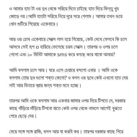
ও আমার হাত টা ওর দুধ থেকে সরিয়ে দিতে চাইছে হাত দিয়ে কিন্তু খুব
জোড়ে নয়।আমি হাতটা সরিয়ে নিয়ে দূরে সরে গেলাম। আমার তখন ভয়ে
ধোন গুটিয়ে গিয়েছে একেবারে।
আর ওর চোখ একেবারে সেক্সে লাল হয়ে গিয়েছে, কেউ দেখে ফেলবে কি চলে
আসবে সেই হুশ o হারিয়ে ফেলেছে চরম সেক্সে। তারপর ও ওপর চলে
গেলো এবং ১০ মিনিট আমাকে sms করে বলছে করে যাবো আবার?
আমি বললাম চলে আয়। ঘরে এসে চেয়ারে বসলো এবার । আমি ওকে
বললাম তোর দুধ গুলো শক্ত কেনো? ও বলল ওর দুধে কেউ এখনো হাত দেয়
নাই আর ভিতরে ব্রার জন্য শক্ত মনে হচ্ছে।
তারপর আমি ওকে বললাম আর একবার জামার ওপর দিয়ে টিপতে দে, দরজার
কাছে দাঁড়িয়ে দাঁড়িয়ে টিপবো যাতে কেউ ওপর থেকে নামলে আগেই বুঝতে
পেরে ছেড়ে দেয়।
মেয়ে সঙ্গে সঙ্গে রাজি, বলল আয় যা করবি কর। তারপর দরজার কাছে গিয়ে