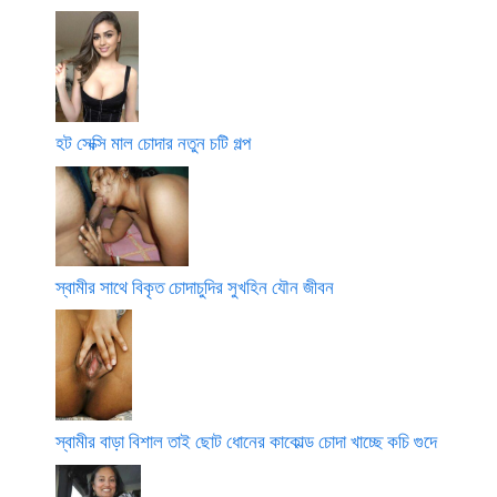
হট সেক্সি মাল চোদার নতুন চটি গল্প
স্বামীর সাথে বিকৃত চোদাচুদির সুখহিন যৌন জীবন
স্বামীর বাড়া বিশাল তাই ছোট ধোনের কাকোল্ড চোদা খাচ্ছে কচি গুদে