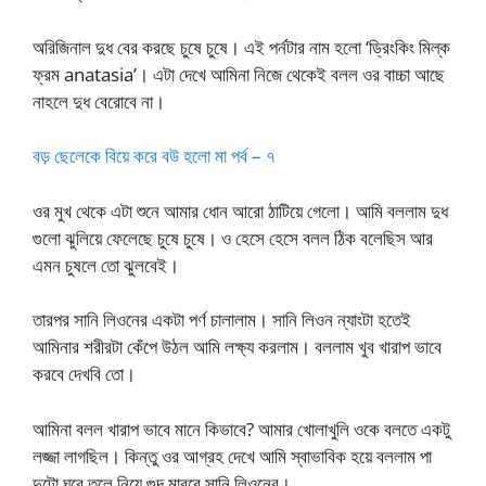
অরিজিনাল দুধ বের করছে চুষে চুষে। এই পর্নটার নাম হলো ‘ড্রিংকিং মিল্ক
ফ্রম anatasia’। এটা দেখে আমিনা নিজে থেকেই বলল ওর বাচ্চা আছে
নাহলে দুধ বেরোবে না।
বড় ছেলেকে বিয়ে করে বউ হলো মা পর্ব – ৭
ওর মুখ থেকে এটা শুনে আমার ধোন আরো ঠাটিয়ে গেলো। আমি বললাম দুধ
গুলো ঝুলিয়ে ফেলেছে চুষে চুষে। ও হেসে হেসে বলল ঠিক বলেছিস আর
এমন চুষলে তো ঝুলবেই।
তারপর সানি লিওনের একটা পর্ণ চালালাম। সানি লিওন ন্যাংটা হতেই
আমিনার শরীরটা কেঁপে উঠল আমি লক্ষ্য করলাম। বললাম খুব খারাপ ভাবে
করবে দেখবি তো।
আমিনা বলল খারাপ ভাবে মানে কিভাবে? আমার খোলাখুলি ওকে বলতে একটু
লজ্জা লাগছিল। কিন্তু ওর আগ্রহ দেখে আমি স্বাভাবিক হয়ে বললাম পা
দুটো ঘরে তুলে নিয়ে গুদ মারবে সানি লিওনের।