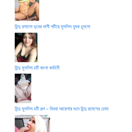
হিন্দু রসালো দুধের মাগী পটিয়ে মুসলিম যুবক চুদলো
হিন্দু মুসলিম চটি বাংলা কাহিনী
হিন্দু মুসলিম চটি গল্প – বিধবা আয়েশার গুদে হিন্দু রমেশের চোদা