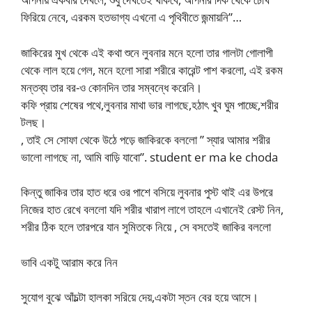
ফিরিয়ে নেবে, এরকম হতভাগ্য এখনো এ পৃথিবীতে জন্মায়নি”…
জাকিরের মুখ থেকে এই কথা শুনে লুবনার মনে হলো তার গালটা গোলাপী
থেকে লাল হয়ে গেল, মনে হলো সারা শরীরে কারেন্ট পাশ করলো, এই রকম
মন্তব্য তার বর-ও কোনদিন তার সম্বন্ধে করেনি।
কফি প্রায় শেষের পথে,লুবনার মাথা ভার লাগছে,হঠাৎ খুব ঘুম পাচ্ছে,শরীর
টলছ।
, তাই সে সোফা থেকে উঠে পড়ে জাকিরকে বললো ” স্যার আমার শরীর
ভালো লাগছে না, আমি বাড়ি যাবো”. student er ma ke choda
কিন্তু জাকির তার হাত ধরে ওর পাশে বসিয়ে লুবনার পুস্ট থাই এর উপরে
নিজের হাত রেখে বললো যদি শরীর খারাপ লাগে তাহলে এখানেই রেস্ট নিন,
শরীর ঠিক হলে তারপরে যান সুমিতকে নিয়ে , সে বসতেই জাকির বললো
ভাবি একটু আরাম করে নিন
সুযোগ বুঝে আঁচল্টা হালকা সরিয়ে দেয়,একটা স্তন বের হয়ে আসে।