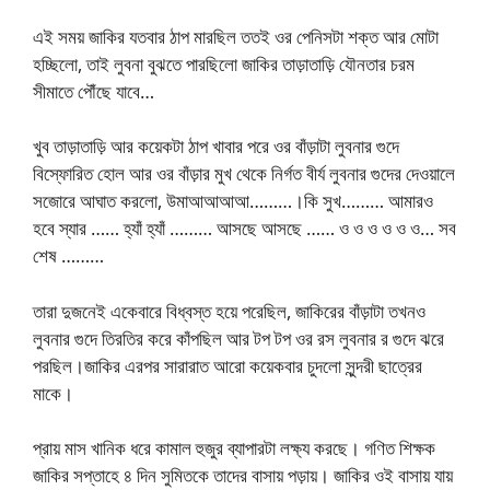
এই সময় জাকির যতবার ঠাপ মারছিল ততই ওর পেনিসটা শক্ত আর মোটা
হচ্ছিলো, তাই লুবনা বুঝতে পারছিলো জাকির তাড়াতাড়ি যৌনতার চরম
সীমাতে পৌঁছে যাবে…
খুব তাড়াতাড়ি আর কয়েকটা ঠাপ খাবার পরে ওর বাঁড়াটা লুবনার গুদে
বিস্ফোরিত হোল আর ওর বাঁড়ার মুখ থেকে নির্গত বীর্য লুবনার গুদের দেওয়ালে
সজোরে আঘাত করলো, উমাআআআআ………।কি সুখ……… আমারও
হবে স্যার …… হ্যাঁ হ্যাঁ ……… আসছে আসছে …… ও ও ও ও ও ও… সব
শেষ ………
তারা দুজনেই একেবারে বিধ্বস্ত হয়ে পরেছিল, জাকিরের বাঁড়াটা তখনও
লুবনার গুদে তিরতির করে কাঁপছিল আর টপ টপ ওর রস লুবনার র গুদে ঝরে
পরছিল।জাকির এরপর সারারাত আরো কয়েকবার চুদলো সুন্দরী ছাত্রের
মাকে।
প্রায় মাস খানিক ধরে কামাল হুজুর ব্যাপারটা লক্ষ্য করছে। গণিত শিক্ষক
জাকির সপ্তাহে ৪ দিন সুমিতকে তাদের বাসায় পড়ায়। জাকির ওই বাসায় যায়