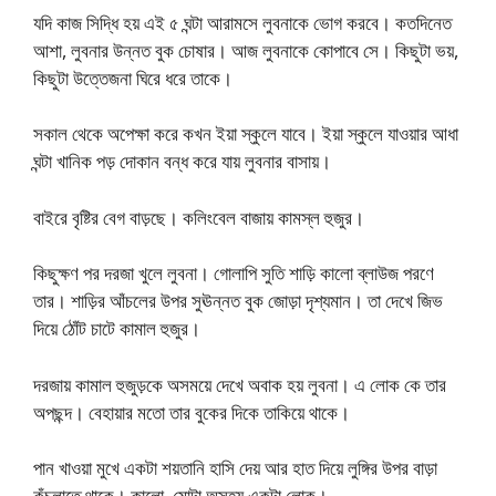
যদি কাজ সিদ্ধি হয় এই ৫ ঘন্টা আরামসে লুবনাকে ভোগ করবে। কতদিনেত
আশা, লুবনার উন্নত বুক চোষার। আজ লুবনাকে কোপাবে সে। কিছুটা ভয়,
কিছুটা উত্তেজনা ঘিরে ধরে তাকে।
সকাল থেকে অপেক্ষা করে কখন ইয়া স্কুলে যাবে। ইয়া স্কুলে যাওয়ার আধা
ঘন্টা খানিক পড় দোকান বন্ধ করে যায় লুবনার বাসায়।
বাইরে বৃষ্টির বেগ বাড়ছে। কলিংবেল বাজায় কামস্ল হুজুর।
কিছুক্ষণ পর দরজা খুলে লুবনা। গোলাপি সুতি শাড়ি কালো ব্লাউজ পরণে
তার। শাড়ির আঁচলের উপর সুঊন্নত বুক জোড়া দৃশ্যমান। তা দেখে জিভ
দিয়ে ঠোঁট চাটে কামাল হুজুর।
দরজায় কামাল হুজুড়কে অসময়ে দেখে অবাক হয় লুবনা। এ লোক কে তার
অপছন্দ। বেহায়ার মতো তার বুকের দিকে তাকিয়ে থাকে।
পান খাওয়া মুখে একটা শয়তানি হাসি দেয় আর হাত দিয়ে লুঙ্গির উপর বাড়া
কঁচলাতে থাকে। কালো, মোটা অসহ্য একটা লোক।