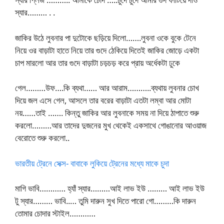
স্যার……… . .
জাকির উঠে লুবনার পা দুটোকে ছড়িয়ে দিলো…….লুবনা ওকে বুকে টেনে
নিয়ে ওর বাড়াটা হাতে নিয়ে তার গুদে ঠেকিয়ে দিতেই জাকির জোড়ে একটা
চাপ মারলো আর তার গুদে বাড়াটা চড়চড় করে প্রায় অর্ধেকটা ঢুকে
গেল………উফ….কি ব্যথা…… আর আরাম………..ব্যথায় লুবনার চোখ
দিয়ে জল এসে গেল, আসলে তার বরের বাড়াটা এতটা লম্বা আর মোটা
নয়……তাই ……. কিন্তু জাকির আর লুবনাকে সময় না দিয়ে ঠাপাতে শুরু
করলো………আর তাদের দুজনের মুখ থেকেই একসাথে গোঙানোর আওয়াজ
বেরোতে শুরু করলো..
ভারতীয় ট্রেনে সেক্স- বাবাকে লুকিয়ে ট্রেনের মধ্যে মাকে চুদা
মাগি ভাবি………… হ্যাঁ স্যার………আই লাভ ইউ ……… আই লাভ ইউ
টু স্যার……… ভাবি..… তুমি দারুন সুখ দিতে পারো গো………কি দারুন
তোমার চোদার স্টাইল…………