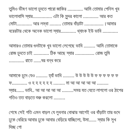
তুমিও ভীষণ ভালো চুদতে পারো জাকির ………… আমি তোমার পেনিস খুব
ভালোবাসি স্যার…………… এটা কি সুন্দর কালো ………… আর কত
মোটা………… আর লম্বা ……… তোমার বাঁড়াটা ……………।আমার
বরেরটার থেকে অনেক ভালো স্যার………… থ্যাংক ইউ ভাবি …………
আমারও তোমার গুদটাকে খুব ভালো লেগেছে ভাবি ……… আমি তোমাকে
রোজ চুদতে চাই ………… ঠিক আছে স্যার …………… রোজ তুমি
………… রাতে ……ঘর বন্ধ করে
আমাকে চুদে যেও ……… হ্যাঁ ভাবি ……… উ উ উ উ উ ফ ফ ফ ফ ফ ফ
ফ………… ও হ হ হ হ হ হ ……… মা আ আ আ আ আ ………
স্যার…… ভাবি.. আ আ আ আ আ ………সময় যত যেতে লাগলো ওর ঠাপের
গতিও তত বাড়তে শুরু করলো ………
শেষে সেই গতি এমন বাড়ল যে লুবনার বোঝার আগেই ওর বাঁড়াটা তার গুদে
ঢুকে বেরিয়ে আবার ঢুকে আবার বেড়িয়ে যাচ্ছিলো, উমা…… স্যার কি সুখ
দিচ্ছ গো