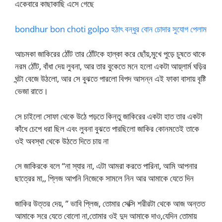
একেবারে কাছাকাছি এসে গেছে
bondhur bon choti golpo হঠাৎ বন্ধুর বোন চোদার সুযোগ পেলাম
আচমকা জাকিরের ঠোঁট তার ঠোঁটকে হাল্কা করে ছোঁয়,মুখে পুড়ে চুষতে থাকে
নরম ঠোঁট, বাঁধা দেয় লুবনা, আর তার বুকেতে মনে হলো একটা আয়্লার্ম ঘড়ির
ঘন্টা বেজে উঠলো, আর সে বুঝতে পারলো বিপদ আসন্ন এই ফাকা বাসায় বৃষ্টি
ভেজা রাতে।
সে চাইলো সোফা থেকে উঠে পড়তে কিন্তু জাকিরের একটা হাত তার একটা
কাঁধে চেপে ধরা ছিল এবং লুবনা বুঝতে পারছিলো জাকির কোনমতেই তাকে
ওই অবস্থা থেকে উঠতে দিতে চায় না
সে জাকিরকে বলে “না স্যার না, এটা আমরা করতে পারিনা, আমি আপনার
ছাত্রের মা,, প্লিজ আপনি নিজেকে সামলে নিন আর আমাকে যেতে দিন
জাকির উত্তর দেয়, ” ভাবি প্লিজ, তোমার সেক্সি শরীরটা থেকে আজ অন্তত
আমাকে সরে যেতে বোলো না,তোমার ওই দুদ আমাকে দাও,যেদিন তোমায়