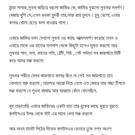
ঠান্ডা লাগছে,লুবনা জড়িয়ে ধরলো জাকির কে, জাকির বুঝলো লুবনার সমর্পণ।
বেজায় খুশি সে,এখন ডবকা সুন্দরী তার,সারা রাত চুদবে। চুমু খেলো, এবার
কলার খোসা ছেড়ে কলা খাওয়ার পালা।
এবারে জাকির যখন দেখলো লুবনা ওর কাছে আত্মসমর্পণ করেছে তখন ও
এবারে তাকে ওর হাতের নাগপাশ থেকে কিছুটা হলেও মুক্ত করলো আর
লুবনার গাল, গলা, কানের লতি, ঠোঁট, পিঠ , পেট পর্যন্ত সব জায়গাতে মিষ্টি
করে আদর শুরু করলো
লুবনার শরীরে যেসব জায়গাতে কাপড় ছিল না সেই সব জায়গাতে হাত
বোলাতে শুরু করলো , তারপরে আরো নিচে নেমে এত জোরে তার পাছা টিপতে
শুরু করলো যে লুবনা ব্যথায় আর আরামে কেঁদে ফেলেছিল.
খুব তাড়াতাড়ি এবারে জাকিরের একটা হাত তার বুকের কাছে ঘুরতে ঘুরতে
ব্লাউসএর উপর থেকে মাই এর সাথে খেলা শুরু করলো
আর অন্য হাতটা পিঠের দিকের ব্লাউসএর ভেতরে ঢুকে নগ্ন অংশে