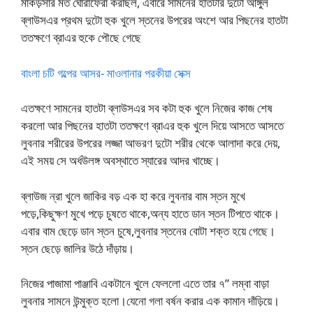
মাকড়সার মত ঘোরাফেরা করছিল, এবারে সামনের হাতটার দুটো আঙ্গুল
ব্লাউসএর প্রথম দুটো হুক খুলে স্তনের উপরের অংশে আর পিছনের হাতটা
ততক্ষণে ব্রাএর হুকে পৌছে গেছে
বাংলা চটি গল্পের আসর- মাওলানার পরকীয়া সেক্স
এতক্ষণে সামনের হাতটা ব্লাউসএর সব কটা হুক খুলে নিজের কাজ শেষ
করলো আর পিছনের হাতটা ততক্ষণে ব্রাএর হুক খুলে দিয়ে আসতে আসতে
লুবনার শরীরের উপরের লজ্জা আভরণ দুটো শরীর থেকে আলাদা করে দেয়,
এই সময় সে অর্ধউলঙ্গ অবস্থাতে স্যারের আদর খাচ্ছে।
ব্লাউজ ন্রা খুলে জাকির বড় এক হা করে লুবনার বাম স্তন মুখে
পড়ে,কিছুক্ষণ মুখে পড়ে চুষতে থাকে,অন্য হাতে ডান স্তন টিপতে থাকে।
এবার বাম ছেড়ে ডান স্তন চুষে,লুবনার স্তনের বোটা শক্ত হয়ে গেছে।
স্তন ছেড়ে জালির উঠে দাঁড়ায়।
নিজের পাজামা পাঞ্জাবি একটানে খুলে ফেললো এতে তার ৭” লম্বা বাড়া
লুবনার সামনে উন্মুক্ত হলো।যেনো গলা বর্ষন করার এক কামান দাঁড়িয়ে।