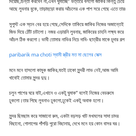
দিয়েছি,চিন্তা করবেন না,এখন ঘুমাচ্ছে” উত্তরে বললো জাকির কিন্তু চেয়ে
আছে লুবনার বুকে, তাড়াহুড়ো করায় আঁচলের এক পাশ সরে গেছে এতে তার৷
সুপুস্ট এক স্তন বের হয়ে গেছে,সেদিকে তাকিয়ে জাকির নিজের অজান্তেই
জিভ দিয়ে ঠোঁট চাটলো। নজর এড়ায়নি লুবনার, জাকিরের চাহনি লক্ষ্য করে
আঁচল ঠিক করলো। ভাবী তোমার নাভির নিচে দাবি- ছাত্রীর মাকে চুদার গল্প
paribarik ma choti স্বামী স্ত্রীর মত মা ছেলের সেক্স
মনে মনে হাসলো কামুক জাকির,যতই ঢাকো সুন্দরী লাভ নেই,আজ আমি
খাবোই তোমার সুন্দর দুদু।
চলুন পাশের ঘরে যাই,এখানে ও একটু ঘুমাক” বলেই নিজের বেডরুমে
ঢুকলো।তার পিছে লুবনাও ঢুকলো,ঢুকেই একটু অবাক হলো।
সুন্দর ছিমছাম করে সাজানো রুম, একটা বড়সড় খাট মখমলের সাদা চাদর
বিছানো, গোলাপের পাঁপড়ি পুরো বিছানায়, দেখে মনে হয় কোন বাসর ঘর।