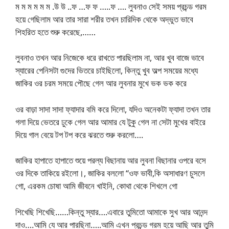
ম ম ম ম ম ম .উ উ ..ফ …ফ ফ …..ফ …. লুবনাও সেই সময় প্রচন্ড গরম
হয়ে গেছিলাম আর তার সারা শরীর তখন চারিদিক থেকে অদ্ভুত ভাবে
শিহরিত হতে শুরু করেছে,……
লুবনাও তখন আর নিজেকে ধরে রাখতে পারছিলাম না, আর খুব বাজে ভাবে
স্যারের পেনিসটা গুদের ভিতরে চাইছিলো, কিন্তু খুব অল্প সময়ের মধ্যে
জাকির ওর চরম সময়ে পৌছে গেল আর লুবনার মুখে ভক ভক করে
ওর বাড়া সাদা সাদা ফ্যাদার বমি করে দিলো, যদিও অনেকটা ফ্যাদা তখন তার
গলা দিয়ে ভেতরে ঢুকে গেল আর আমার যে টুকু গেল না সেটা মুখের বাইরে
দিয়ে গাল বেয়ে টপ টপ করে ঝরতে শুরু করলো….
জাকির হাপাতে হাপাতে শুয়ে পরল্য বিছানায় আর লুবনা বিছানার ওপরে বসে
ওর দিকে তাকিয়ে রইলো।, জাকির বললো “ওফ ভাবী,কি অসাধারণ চুসলে
গো, এরকম চোষা আমি জীবনে খাইনি, কোথা থেকে শিখলে গো
শিখেছি শিখেছি……কিন্তু স্যার….এবারে তুমিতো আমাকে সুখ আর আনন্দ
দাও….আমি যে আর পারছিনা…..আমি এখন প্রচন্ড গরম হয়ে আছি আর তুমি