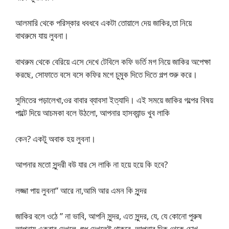
আলমারি থেকে পরিস্কার ধবধবে একটা তোয়ালে দেয় জাকির,তা নিয়ে
বাথরুমে যায় লুবনা।
বাথরুম থেকে বেরিয়ে এসে দেখে টেবিলে কফি ভর্তি মগ নিয়ে জাকির অপেক্ষা
করছে, সোফাতে বসে বসে কফির মগে চুমুক দিতে দিতে গল্প শুরু করে।
সুমিতের পড়ালেখা,ওর বাবার ব্যাবসা ইত্যাদি। এই সময়ে জাকির গল্পের বিষয়
পাল্টে দিয়ে আচমকা বলে উঠলো, আপনার হাসব্যান্ড খুব লাকি
কেন? একটু অবাক হয় লুবনা।
আপনার মতো সুন্দরী বউ যার সে লাকি না হয়ে হয়ে কি হবে?
লজ্জা পায় লুবনা” আরে না,আমি আর এমন কি সুন্দর
জাকির বলে ওঠে ” না ভাবি, আপনি সুন্দর, এত সুন্দর, যে, যে কোনো পুরুষ
আপনায় একবার দেখলে, শুধু দেখতেই থাকবে, আপনার দিক থেকে চোখ