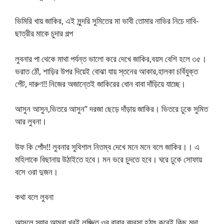
ভিমিরি খায় জাকির, এই সুন্দরি সুমিতের মা ভাবী তোমার নাভির নিচে দাবি-
ছাত্রীর মাকে চুদার গল্প
লুবনার পা থেকে মাথা পর্যন্ত ভালো করে দেখে জাকির,বয়স বেশি হলে ৩৫।
ভরাত ঠোঁ, শাড়ির উপর দিয়েই বোঝা যায় স্তনের আকার,হালকা চর্বিযুক্ত
পেঁট, দারুণ!! নিজের অজান্তেই জাকিরের ধোন বাবা দাঁড়িয়ে যাচ্ছে।
আসুন আসুন,ভিতরে আসুন” দরজা ছেড়ে দাঁড়ায় জাকির। ভিতরে ঢুকে সুমিত
আর লুবনা।
উফ কি পোঁদ!! লুবনার সুবিশাল নিতম্ব দেখে মনে মনে বলে জাকির।। এ
মহিলাকে বিছানায় উঠাইতে হবে। মন ভরে চুদতে হবে। ঘরে ঢুকে সোফায়
বসে ওরা দুজন।
কথা বলে লুবনা
আসলে স্যার আমরা খুবই লজ্জিত,ওর বাবার ব্যবসা হঠাৎ করেই কিছু মন্দা