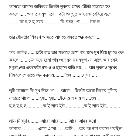
আসতে আসতে জাকিরের জিভটা লুবনার গুদের ঠোঁটটা নাড়াতে শুরু
করলো….. আর তার মুখ দিয়ে একটা অদ্ভুত আওয়াজ বেরিয়ে এলো
……..আ হ হ হ স্যার …………কি করছ গো……. উফ না..
তার যৌনতার শিহরণ আসতে আসতে বাড়তে শুরু করলো….
আর জাকির ….. দুটো হাত তার পাছাতে চেপে ধরে গুদে মুখ দিয়ে চুষতে শুরু
করলো…….যেন মনে হলো তার গুদে রস নয় মধুভাণ্ড আছে আর সেই
মধুভাণ্ডর একফোটা রস-ও ও ছাড়তে রাজি নয়……আর লুবনাও সুখের
শিহরণে গোঙাতে শুরু করলাম……..”ওহ ……..স্যার ….
তুমি আমাকে কি সুখ দিচ্ছ গো ….আরো….জিভটা আরো ভিতরে ঢুকিয়ে
নাড়াতে থাকো…….হ্যা…হ্যা…..উ.ম.ম ম ম ম ম ….ওহ .
হ.হ.হ.হ.হ………… আই লাভ ইউ …………..আই লাভ ইউ………..
লাভ মি স্যার…….. আরো আরো…….আরো আদর করো
আমাকে………….এসো এসো…….আমি ….আর অপেক্ষা করতে পারছিনা
স্যার প্লিজ ……….. আমাকে চোদ …..চুদে চুদে আমার গুদ ফাটিয়ে দাও