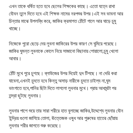
এখন তাকে ধর্ষিত হতে হবে ছেলের শিক্ষকের কাছে। এতো যত্নে রাখা
যৌবন তুলে দিতে হবে এই শিক্ষক নামের নরপশুর উপর।এই সব ভাবনা আর
চিন্তার মাঝে উপলব্ধি করে, জাকির ক্রমাগত ঠোঁটে গালে আর ঘাড়ে চুমু
খাচ্ছে।
নিজেকে পুরো ছেড়ে দেয় লুবনা জাকিরের উপর কারণ সে ঘুমিয়ে পরেছে।
জাকির ঘুমন্ত লুবনাকে কোলে নিয়ে সাজানো বিছানায় শোয়ালো,চুমু খেলো
আবার।
ঠোঁট মুখে পুরে চুশছে। ব্লাউজের উপর দিয়েই দুদ টিপছে। না দেরি করা
যাবেনা,এখনই চুদতে হবে কিন্তু অসাড় নারীকে চুদতে চাইল্য না,ঘুম
ভাংগাতে হবে,পানির ছিটা দিতে লাগলো লুবনার মুখে। প্রায় আধাঘন্টা পর
তন্দ্রা ছুটছে লুবনার।
লুবনার পাশে শুয়ে তার সারা শরীরে হাত বুলাচ্ছে জাকির,উদ্দেশ্যে লুবনার যৌন
ইন্দ্রিয় গুলো জাগিয়ে তোলা, ঊত্তেজক ওষুধ আর পুরুষের হাতের ছোঁয়ায়
লুবনার শরীর জাগতে শুরু করেছে।