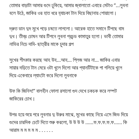
তোমার বাড়াটা আমার গুদে ঢুকিয়ে, আমার জ্বালাতো এবারে মেটাও “…লুবনা
বলে উঠে, জাকির ওর হাত ধরে হ্যাচকা টান দিয়ে বিছানায় শোয়ালো।
দ্রুত ডান দুদ মুখে পড়ে চষতে লাগলো। আরেক হাতে সমানে টিপছে বাম
দুধ। তীব্র চোষন আর টিপনে লুবনা প্রচন্ড কামাতুর হলো। ভাবী তোমার
নাভির নিচে দাবি- ছাত্রীর মাকে চুদার গল্প
সুখের শীৎকার করছে আহ উহ…আহ… প্লিজ আর না… জাকির এবার
সায়ার দড়িতে টান মেরে ওটা খুলে দিলো আর প্যানটিটাকে পা গলিয়ে খুলে
দিয়ে একেবারে ল্যাংটো করে দিলো লুবনাকে
উফ কি জিনিস!” বালহীন ফোলা রসালো গুদ দেখে চকচক করে লম্পট
জাকিরের চোখ।
উপর হয়ে শুয়ে পরে লুবনার দু উরুর মাঝে, মুখের কাছে নিয়ে এসে জিভ দিয়ে
গুদের চারদিক চেটে দিতে শুরু করলো, উ উ উ উ ……ফ.ফ.ফ.ফ.ফ…… কি
আরাম ম ম ম ম ম . . . . . .