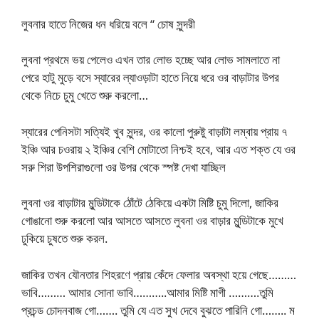
লুবনার হাতে নিজের ধন ধরিয়ে বলে “ চোষ সুন্দরী
লুবনা প্রথমে ভয় পেলেও এখন তার লোভ হচ্ছে আর লোভ সামলাতে না
পেরে হাটু মুড়ে বসে স্যারের ল্যাওড়াটা হাতে নিয়ে ধরে ওর বাড়াটার উপর
থেকে নিচে চুমু খেতে শুরু করলো…
স্যারের পেনিসটা সত্যিই খুব সুন্দর, ওর কালো পুরুষ্টু বাড়াটা লম্বায় প্রায় ৭
ইঞ্চি আর চওরায় ২ ইঞ্চির বেশি মোটাতো নিশ্চই হবে, আর এত শক্ত যে ওর
সরু শিরা উপশিরাগুলো ওর উপর থেকে স্পষ্ট দেখা যাচ্ছিল
লুবনা ওর বাড়াটার মুন্ডিটাকে ঠোঁটে ঠেকিয়ে একটা মিষ্টি চুমু দিলো, জাকির
গোঙানো শুরু করলো আর আসতে আসতে লুবনা ওর বাড়ার মুন্ডিটাকে মুখে
ঢুকিয়ে চুষতে শুরু করল.
জাকির তখন যৌনতার শিহরণে প্রায় কেঁদে ফেলার অবস্থা হয়ে গেছে………
ভাবি……… আমার সোনা ভাবি………..আমার মিষ্টি মাগী ……….তুমি
প্রচন্ড চোদনবাজ গো……. তুমি যে এত সুখ দেবে বুঝতে পারিনি গো…….. ম