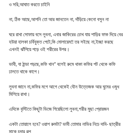
ও সরি,আঘাত করতে চাইনি
না, ঠিক আছে,আপনি তো আর জানতেন না, দাঁড়িয়ে কেনো বসুন না
ঘরে রাখা সোফায় বসে লুবনা, এবার জাকিরের চোখ যায় শাড়ির ফাক দিয়ে বের
হউয়া হালকা চর্বিযুক্ত পেটে,কি মোলায়েম!! তর সইছে না,ইচ্ছা করছে
এখনই ঝাঁপিয়ে পড়ে ওই শরীরের উপর।
ভাবী, যা ঠান্ডা পড়ছে,কফি খান” বলেই রুমে থাকা কফির পট থেকে কফি
ঢালতে থাকে কাপে।
লুবনা জানে না,কফির মগে আগে থেকেই যৌন উত্তেজক আর ঘুমের ওষুধ
মিশিয়ে রাখা।
এদিকে বৃস্টিতে কিছুটা ভিজে গিয়েছিলো লুবনা,শরীর মুছা প্রোয়জন
একটা তোয়ালে হবে? ওয়াশ রুমটা? ভাবী তোমার নাভির নিচে দাবি- ছাত্রীর
মাকে চুদার গল্প