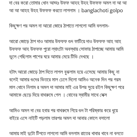
দা বের করো তোমার ধোন আহ্হঃ উফফ আহহ উহহ উফফফ অমল দা আ আ
আ আ আহহ উহহ উফফফ করতে লাগলাম । banglachoti golpo
কিছুক্ষণ পর অমল দা আরো জোরে ঠাপাতে লাগলো আমি বললাম-
আরো জোড়ে ঠাপ দাও আমার উফফফ গুদ ফাটিয়ে দাও উফফফ আহ আহ
উফফফ আহ উফফফ পুরো ল্যাংটো অবস্থায় সোফায় ঠাপাচ্ছে আমায় আমি
ভুলে গেছিলাম পাশের ঘরে আমার মেয়ে টিভি দেখছে ।
হটাৎ আরো জোড়ে ঠাপ দিতে লাগল বুঝলাম হয়ে এসেছে আমায় কিছু না
বলেই আমার গুদের ভিতরে মাল ঢেলে দিলো আমিও অনেক দিন পর গরম
মাল ধোনে নিলাম র অমল দা আমার মাই এর উপর সুয়ে রইল কিছুক্ষণ পরে
আমাকে ছেড়ে দিয়ে বাথরুমে গেল । বোনের স্বামীর সাথে সেক্স
আমিও অমল দা বের হবার পর বাথরুমে গিয়ে গুদ টা পরিষ্কার করে ধুয়ে
বাইরে এসে নাইটি পড়লাম তারপর অমল দা আবার কোলে বসালো
আমায় মাই দুটো টিপতে লাগলো আমি বললাম রাতের খাবার খাবে না বলতে