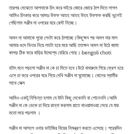
তারপর মেঝেতে আপনাকে চিৎ করে শুইয়ে জোরে জোরে ঠাপ দিতে লাগল
আমিও চিৎকার করে আহ্হঃ উফফ আহহ আহহ উহহ উফফফ করছি ভুলেই
গেছিলাম সঞ্জীব দা ওপরের ঘরে রেস্ট নিচ্ছে।
অমল দা আমাকে পুরো লেংটা করে ঠাপাচ্ছে।কিছুক্ষন পর অমল দার মাল
আমার গুদে ভিতর নিয়ে লাংটা হয়ে শুয়ে আছি ততক্ষন অমল দা উঠে জামা
কাপড় ঠিক করে বাড়ির উদ্দেশ্যে বেরিয়ে গেছে। bengoli choti
হটাৎ মনে পড়লো সঞ্জীব দা কে চা দিতে হবে।উঠে বাথরুমে গিয়ে ফ্রেশ হয়ে
এসে চা করে ওপরের ঘরে গিয়ে দেখি সঞ্জীব দা ঘুমোচ্ছে। বোনের স্বামীর
সাথে সেক্স
আমিও একটু নিশ্চিন্ত হলাম যে উনি কিছু দেখেননি বা শোনেননি।আমি
সঞ্জীব দা কে ডেকে চা দিয়ে রান্না করলাম রাতে খাওয়াদাওয়া সেরে যে যার
মতো শুয়ে পড়লাম ।
সঞ্জীব দা আসলে ওনার ভাইজির বিয়ের নিমন্ত্রণ করতে এসেছে। পরেরদিন