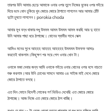
তারপর উনি আমায় ছেড়ে আমাকে ওনার ওপর তুলে নিজের বুকের ওপর শুইয়ে
দিয়ে গুদে ধোন ঢুকিয়ে খুব জোরে জোরে ঠাপাতে লাগলেন আর আমার ঠোঁট
দুটো চুষতে লাগলেন। porokia choda
আবার মুখ বন্ধ থাকায় শুধু উমমম আমম উমমম আমম করছি আর দু হাতে
উনি আমার পাছা ধরে ঠাপাচ্ছে। বোনের স্বামীর সাথে সেক্স
আমিও মনের সুখে আহহহ আহহহ আহহহহ উমমমম উফফফ আহ্হঃ
করতেই থাকলাম।কিছুক্ষণ পর সয়ে গেল ওনার ধোন টা।
ওনাকে মজা দেবার জন্য আমি ওনাকে শুইয়ে ওনার ধোনের ওপর বসে নাচতে
শুরু করলাম।আর উনি চোখের সামনে আমার ৩৪ সাইজ মাই দেখে জোরে
জোরে ঠাপাতে বলছে।
এত দিন ফোনে বিদেশী লোকের পর্ণ ভিডিও দেখেছি এত জোরে জোরে
ঠাপাচ্ছে। আজ নিজে এত জোরে জোরে ঠাপ খাচ্ছি।
কখন যে রাত ১০ টা বেজে গেলো বুঝতে পারলাম না শুধু মনে হচ্ছিল আমি