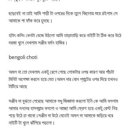
ছাড়বেই না তাই আমি শাড়ী টা ওপরের দিকে তুলে বিছানায় শুয়ে রইলাম সে
আমাকে পা ফাঁক করে চুদছে।
হটাৎ কলিং বেলটা বেজে উঠলো আমি তাড়াতাড়ি করে নাইটি টা ঠিক করে উঠে
দরজা খুলে দেখলাম সঞ্জীব বর্মন হাজির।
bengoli choti
অমল দা তো দেখলাম একটু রেগে গেছে লোকটার ওপর কারণ আর পাঁচটা
মিনিট অপেক্ষা করলে হয়ে যেত।অমল দার ধোন প্যান্টের ওপর দিয়ে তখনও
টাটিয়ে আছে
সঞ্জীব দা বুঝতে পেরেছে আমাকে শুধু জিজ্ঞাসা করলো ইনি কে আমি বললাম
আমার ননদের হাসব্যান্ড বললো ও আচ্ছা আমি ফ্রেশ হয়ে একটু রেস্ট নিয়
পড়ে উঠে চা খাবো।সঞ্জীব দা উঠে যেতেই অমল দা আমাকে জড়িয়ে ধরে
নাইটি টা খুলে ঝাঁপিয়ে পড়লো।