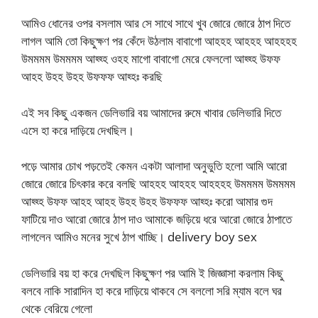
আমিও ধোনের ওপর বসলাম আর সে সাথে সাথে খুব জোরে জোরে ঠাপ দিতে
লাগল আমি তো কিছুক্ষণ পর কেঁদে উঠলাম বাবাগো আহহহ আহহহ আহহহহ
উমমমম উমমমম আহ্হ্হ ওহহ মাগো বাবাগো মেরে ফেললো আহ্হ্হ উফফ
আহহ উহহ উহহ উফফফ আহ্হঃ করছি
এই সব কিছু একজন ডেলিভারি বয় আমাদের রুমে খাবার ডেলিভারি দিতে
এসে হা করে দাড়িয়ে দেখছিল।
পড়ে আমার চোখ পড়তেই কেমন একটা আলাদা অনুভুতি হলো আমি আরো
জোরে জোরে চিৎকার করে বলছি আহহহ আহহহ আহহহহ উমমমম উমমমম
আহ্হ্হ উফফ আহহ আহহ উহহ উহহ উফফফ আহ্হঃ করো আমার গুদ
ফাটিয়ে দাও আরো জোরে ঠাপ দাও আমাকে জড়িয়ে ধরে আরো জোরে ঠাপাতে
লাগলেন আমিও মনের সুখে ঠাপ খাচ্ছি। delivery boy sex
ডেলিভারি বয় হা করে দেখছিল কিছুক্ষণ পর আমি ই জিজ্ঞাসা করলাম কিছু
বলবে নাকি সারাদিন হা করে দাড়িয়ে থাকবে সে বললো সরি ম্যাম বলে ঘর
থেকে বেরিয়ে গেলো