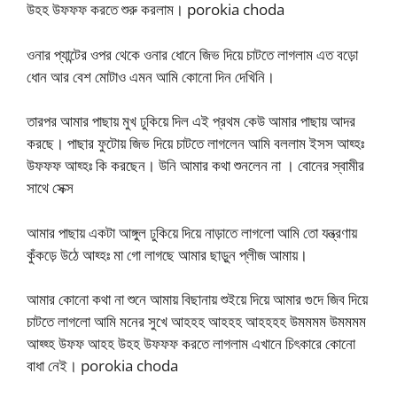
উহহ উফফফ করতে শুরু করলাম। porokia choda
ওনার প্যান্টের ওপর থেকে ওনার ধোনে জিভ দিয়ে চাটতে লাগলাম এত বড়ো
ধোন আর বেশ মোটাও এমন আমি কোনো দিন দেখিনি।
তারপর আমার পাছায় মুখ ঢুকিয়ে দিল এই প্রথম কেউ আমার পাছায় আদর
করছে। পাছার ফুটোয় জিভ দিয়ে চাটতে লাগলেন আমি বললাম ইসস আহ্হঃ
উফফফ আহ্হঃ কি করছেন। উনি আমার কথা শুনলেন না । বোনের স্বামীর
সাথে সেক্স
আমার পাছায় একটা আঙ্গুল ঢুকিয়ে দিয়ে নাড়াতে লাগলো আমি তো যন্ত্রণায়
কুঁকড়ে উঠে আহ্হঃ মা গো লাগছে আমার ছাড়ুন প্লীজ আমায়।
আমার কোনো কথা না শুনে আমায় বিছানায় শুইয়ে দিয়ে আমার গুদে জিব দিয়ে
চাটতে লাগলো আমি মনের সুখে আহহহ আহহহ আহহহহ উমমমম উমমমম
আহ্হ্হ উফফ আহহ উহহ উফফফ করতে লাগলাম এখানে চিৎকারে কোনো
বাধা নেই। porokia choda