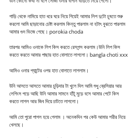
উনি কোনো কথা না বলে সোজা ওনার বাগান বাড়িতে নিয়ে গেলো।
গাড়ি থেকে নামিয়ে হাত ধরে ঘরে নিয়ে গিয়েই আমার লিপ দুটো চুষতে শুরু
করলো আমি ছাড়ানোর চেষ্টা করলাম কিন্তু পারলাম না হটাৎ বুঝতে পারলাম
আমার গুদ ভিজে গেছে। porokia choda
তারপর আমিও ওনাকে লিপ কিস করতে রেসপন্স করলাম।উনি লিপ কিস
করতে করতে আমার পাছায় হাত বোলাতে লাগলো। bangla choti xxx
আমিও ওনার প্যান্টের ওপর হাত বোলাতে লাগলাম।
উনি আসতে আসতে আমার চুড়িদার টা খুলে দিল আমি শুধু ব্রেসিয়ার আর
লেগিংস পড়ে আছি উনি আমার সামনে হাঁটু মুড়ে বসে আমার পেটে কিস
করতে লাগল আর জিব দিয়ে চাটতে লাগলো।
আমি তো পুরো পাগল হয়ে গেলাম । অনেকদিন পর কেউ আমার শরীর নিয়ে
খেলছে।