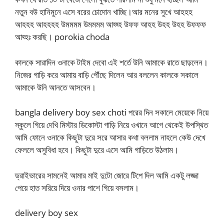
নতুন বউ হানিমুনে এসে বরের চোদোন খাচ্ছি।আর মনের সুখে আহহহ
আহহহ আহহহহ উমমমম উমমমম আহ্হ্হ উফফ আহহ উহহ উহহ উফফফ
আহ্হঃ করছি। porokia choda
কালকে সারাদিন ওনাকে টাইম দেবো এই শর্তে উনি আমাকে রাতে ছাড়লেন।
নিজের গাড়ি করে আমায় বাড়ি পৌঁছে দিলেন আর বললেন কালকে সকালে
আমাকে উনি আনতে আসবেন।
bangla delivery boy sex choti পরের দিন সকালে মেয়েকে নিয়ে
স্কুলে গিয়ে দেখি মিস্টার ডিকোস্টা গাড়ি নিয়ে ওখানে আগে থেকেই উপস্থিত
আমি ফোনে ওনাকে কিছুটা দুরে সরে আসার কথা বললাম নাহলে কেউ দেখে
ফেললে অসুবিধা হবে। কিছুটা দুরে এসে আমি গাড়িতে উঠলাম।
ড্রাইভারের সামনেই আমার মাই দুটো জোরে টিপে দিল আমি একটু লজ্জা
পেয়ে হাত সরিয়ে দিয়ে ওনার পাশে গিয়ে বসলাম।
delivery boy sex