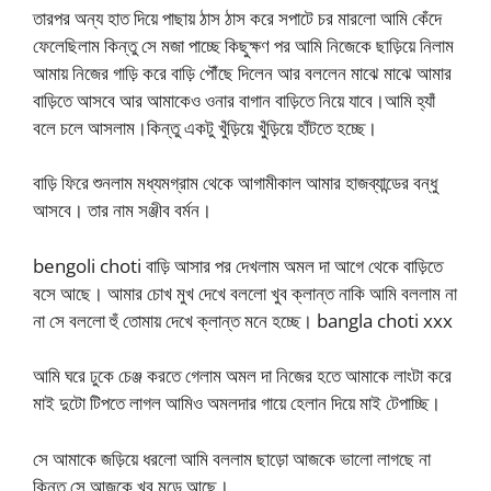
তারপর অন্য হাত দিয়ে পাছায় ঠাস ঠাস করে সপাটে চর মারলো আমি কেঁদে
ফেলেছিলাম কিন্তু সে মজা পাচ্ছে কিছুক্ষণ পর আমি নিজেকে ছাড়িয়ে নিলাম
আমায় নিজের গাড়ি করে বাড়ি পৌঁছে দিলেন আর বললেন মাঝে মাঝে আমার
বাড়িতে আসবে আর আমাকেও ওনার বাগান বাড়িতে নিয়ে যাবে।আমি হ্যাঁ
বলে চলে আসলাম।কিন্তু একটু খুঁড়িয়ে খুঁড়িয়ে হাঁটতে হচ্ছে।
বাড়ি ফিরে শুনলাম মধ্যমগ্রাম থেকে আগামীকাল আমার হাজব্যান্ডের বন্ধু
আসবে। তার নাম সঞ্জীব বর্মন।
bengoli choti বাড়ি আসার পর দেখলাম অমল দা আগে থেকে বাড়িতে
বসে আছে। আমার চোখ মুখ দেখে বললো খুব ক্লান্ত নাকি আমি বললাম না
না সে বললো হুঁ তোমায় দেখে ক্লান্ত মনে হচ্ছে। bangla choti xxx
আমি ঘরে ঢুকে চেঞ্জ করতে গেলাম অমল দা নিজের হতে আমাকে লাংটা করে
মাই দুটো টিপতে লাগল আমিও অমলদার গায়ে হেলান দিয়ে মাই টেপাচ্ছি।
সে আমাকে জড়িয়ে ধরলো আমি বললাম ছাড়ো আজকে ভালো লাগছে না
কিন্তু সে আজকে খুব মুডে আছে।