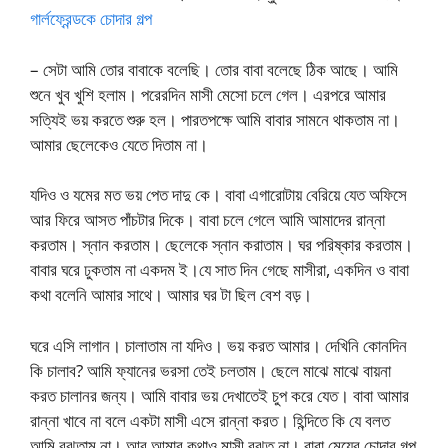
গার্লফ্রেন্ডকে চোদার গল্প
– সেটা আমি তোর বাবাকে বলেছি। তোর বাবা বলেছে ঠিক আছে। আমি
শুনে খুব খুশি হলাম। পরেরদিন মাসী মেসো চলে গেল। এরপরে আমার
সত্যিই ভয় করতে শুরু হল। পারতপক্ষে আমি বাবার সামনে থাকতাম না।
আমার ছেলেকেও যেতে দিতাম না।
যদিও ও যমের মত ভয় পেত দাদু কে। বাবা এগারোটায় বেরিয়ে যেত অফিসে
আর ফিরে আসত পাঁচটার দিকে। বাবা চলে গেলে আমি আমাদের রান্না
করতাম। স্নান করতাম। ছেলেকে স্নান করাতাম। ঘর পরিষ্কার করতাম।
বাবার ঘরে ঢুকতাম না একদম ই।যে সাত দিন গেছে মাসীরা, একদিন ও বাবা
কথা বলেনি আমার সাথে। আমার ঘর টা ছিল বেশ বড়।
ঘরে এসি লাগান। চালাতাম না যদিও। ভয় করত আমার। দেখিনি কোনদিন
কি চালাব? আমি ফ্যানের ভরসা তেই চলতাম। ছেলে মাঝে মাঝে বায়না
করত চালানর জন্য। আমি বাবার ভয় দেখাতেই চুপ করে যেত। বাবা আমার
রান্না খাবে না বলে একটা মাসী এসে রান্না করত। হিন্দিতে কি যে বলত
আমি বুঝতাম না। আর আমার কথাও মাসী বুঝত না। বাবা মেয়ের চোদার গল্প