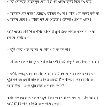
একটা সোমত্ত মেয়েমানুষ কেই বা রাখবে ওকে? তুমিই নিয়ে যাও ভাই।
– আমাকে কেন বলছ? তোমরাও তাড়িয়ে দাও না। আমি ওকে মনেই করি না
ও আমার মেয়ে। ও আমার বউ কে খেয়েছে। তোমরাও রেখ না ওকে।
আমি দরজায় মাথা দিয়ে শারির আঁচল টা মুখে গুঁজে কাঁদতে লাগলাম। বাবা
মেয়ের চোদার গল্প
– তুমি একটা এত বড় মাপের লোক এই সব বল না।
– না ওর মাকে আমি খুব ভালবাসতাম ফণী। ওই রাক্ষুসি ওর মাকে খেয়েছে।
– জানি, কিন্তু ও তো তোমার মেয়ে! দু দুটো ছেলে নিয়ে কোথায় যাবে ও।
তুমি যদি ওর একটা ভাল বিয়ে দিতে মেয়েটা ঠিক থাকত।দোষ তোমার ও
আছে ইন্দ্র। এখন তুমি ছাড়া ওকে কে দেখবে?
বাবার পক্ষ থেকে অনেক ক্ষন চুপ থাকার পরে বাবা বললেন যে – ঠিক আছে।
আমি টিকিট পাথিয়ে দিচ্ছি ওকে পাঠিয়ে দাও।