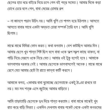
ছেলের হাত ধরে বাইরে নিয়ে চলে গেল বই পত্র সমেত। আমার দিকে কড়া
চোখে চেয়ে বলে গেল, বাবা মেয়ের চোদার গল্প
– না জানলে পড়ান উচিৎ নয়। আমি খুশি তে পাগল হয়ে উঠলাম। আসতে
আসতে বাবার সাথে একটা অদ্ভত চোরা সম্পর্ক তৈরি হল। আমি খুশি
ছিলাম।
মাঝে মাঝে দিদিরা ফোন করত। কথা বলতাম। বেশ কাটছিল আমার দিন।
আমার ছেলে খুব শান্ত শিষ্ট ছিল বলে বাবা ওকে অল্প স্বল্প কাছে ডাকত, বা
গাড়ি নিয়ে বেরলে ওকে নিয়ে যেত। আমার ওই টুকু হলেই হবে। আমাকে
ভালবাসার দরকার নেই। আমার ছেলেকে ভালবাসলেই অনেক। মাঝে মাঝে
রেগে যেত আমার ছোট টা রাতে কান্না কাটি করলে।
আমাকে বলত, -কোথায় বাবা ঘুমোচ্ছে ছেলেতাকে একটু ঠাণ্ডা রাখবে তা
নয়। যত সব শত্রু এসে জুটেছে আমার বাড়িতে।
আমি তাড়াতাড়ি ছেলেকে দুধ দিয়ে শান্ত করতাম। বাবা মাঝে মাঝেই খুব
রাত করে বাড়ি ফিরত। একদিন দেখলাম বাবার পকেট থেকে একটা কনডমের