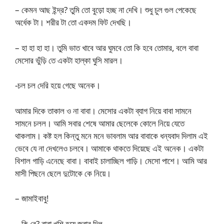
– কেমন আছ ইন্দ্র? তুমি তো বুড়ো হচ্ছ না দেখি। শুধু চুল গুল পেকেছে
অর্ধেক টা। শরীর টা তো একদম ফিট দেখছি।
– হা হা হা হা। তুমি ভাত খাবে আর ঘুমবে তো কি হবে তোমার, বলে বাবা
মেসোর ভুঁড়ি তে একটা হাল্কা ঘুসি মারল।
-চল চল দেরি হয়ে গেছে অনেক।
আমার দিকে তাকাল ও না বাবা। মেসোর একটা ব্যাগ নিয়ে বাবা সামনে
সামনে চলল। আমি সবার শেষে আমার ছেলেকে কোলে নিয়ে যেতে
থাকলাম। কষ্ট হল কিন্তু মনে মনে ভাবলাম আর বাবাকে ধন্যবাদ দিলাম এই
ভেবে যে না দেখলেও চলবে। আমাকে থাকতে দিয়েছে এই অনেক। একটা
বিশাল গাড়ি এনেছে বাবা। বাবাই চালাচ্ছিল গাড়ি। মেসো পাশে। আমি আর
মাসী পিছনে ছেলে দুটোকে কে নিয়ে।
– জামাইবাবু!
– কি রে? বাবা খুশি হয়ে জবাব দিল