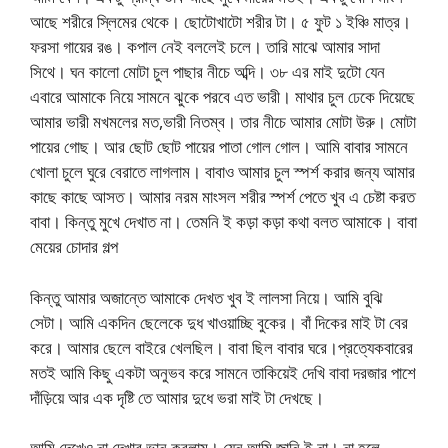
আছে শরীরে স্লিমের থেকে। ছোটোখাটো শরীর টা। ৫ ফুট ১ ইঞ্চি মাত্র।
ফরসা গায়ের রঙ। কপাল নেই বললেই চলে। তারি মাঝে আমার সাদা
সিথে। ঘন কালো মোটা চুল পাছার নীচে অব্দি। ৩৮ এর মাই দুটো যেন
এবারে আমাকে নিয়ে সামনে ঝুকে পরবে এত ভারী। মাথার চুল ঢেকে দিয়েছে
আমার ভারী মখমলের মত,ভারী নিতম্ব। তার নীচে আমার মোটা উরু। মোটা
পায়ের গোছ। আর ছোট ছোট পায়ের পাতা গোল গোল। আমি বাবার সামনে
খোলা চুলে ঘুরে বেরাতে লাগলাম। বাবাও আমার চুল স্পর্শ করার জন্য আমার
কাছে কাছে আসত। আমার নরম মাংসল শরীর স্পর্শ পেতে খুব এ চেষ্টা করত
বাবা। কিন্তু মুখে দেখাত না। তেমনি ই কড়া কড়া কথা বলত আমাকে। বাবা
মেয়ের চোদার গল্প
কিন্তু আমার অজান্তে আমাকে দেখত খুব ই লালসা নিয়ে। আমি বুঝি
সেটা। আমি একদিন ছেলেকে দুধ খাওয়াচ্ছি বুকের। বাঁ দিকের মাই টা বের
করে। আমার ছেলে বাইরে খেলছিল। বাবা ছিল বাবার ঘরে।প্রত্যেকবারের
মতই আমি কিছু একটা অনুভব করে সামনে তাকিয়েই দেখি বাবা দরজার পাশে
দাঁড়িয়ে আর এক দৃষ্টি তে আমার দুধে ভরা মাই টা দেখছে।
আমি দেখেও না দেখার ভান করলাম। যেন আমি জানি ই না। না হলে