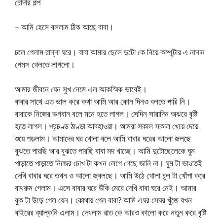
চোদার গল্প
– আমি হেসে বললাম ঠিক আছে বাবা।
চলে গেলাম রান্না ঘরে। বাবা আমার ছেলে দুটো কে নিয়ে কম্পুটার এ নানান
গেমস খেলতে লাগলো।
আমার জীবনে যেন সুখ নেমে এল আকস্মিক ভাবেই।
বাবার সাথে এত ভাল করে কথা আমি আর কোন দিনও বলতে পারি নি।
বাবাকে নিজের ভগবান বলে মনে হতে লাগল। সেদিন সারাদিন অঝরে বৃষ্টি
হতে লাগল। প্রচণ্ড ঠাণ্ডা আবহাওয়া। আমরা সকাল সকাল খেয়ে দেয়ে
শুয়ে পড়লাম। আমাদের ঘর খোলা বলে আমি বাবার ঘরের আলো জলছে
বুঝতে পারছি আর বুঝতে পারছি বাবা মদ খাচ্ছে। আমি দুটোছেলেকে ঘুম
পাড়াতে পাড়াতে নিজের চোখ টা কখন লেগে গেছে জানি না। ঘুম টা ভাংতেই
দেখি বাবার ঘরে তখন ও আলো জ্বলছে। আমি উঠে খোলা চুল টা খোঁপা করে
বাথরুম গেলাম। এসে বাবার ঘরে উঁকি মেরে দেখি বাবা ঘরে নেই। আমার
বুক টা উড়ে গেল যেন। কোথায় গেল বাবা? আমি এঘর সেঘর খুঁজে যখন
বাইরের ব্যাল্কনি এলাম। দেখলাম রাত কে আরও কালো করে নতুন করে বৃষ্টি