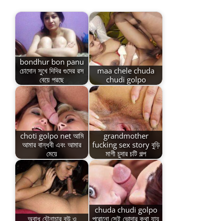
bondhur bon panu
চোদোন সুখে দিদির গুদের রস
maa chele chuda
বেয়ে পরছে
chudi golpo
choti golpo net আমি
grandmother
আমার বান্ধবী এবং আমার
fucking sex story বুড়ি
মেয়ে
মাগী চুদার চটি গল্প
chuda chudi golpo
অবাধ যৌনাচার বউ ও
পুরোনো সেই ভোদার কথা যায়