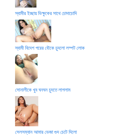
স্বামীর ইচ্ছায় ভিক্ষুকের সাথে চোদাচোদি
স্বামী বিদেশ পরের বৌকে চুদলো লম্পট লোক
সোনালীকে খুব ঘনঘন চুদতে লাগলাম
সেলসম্যান আমার ভেজা গুদ চেটে দিলো