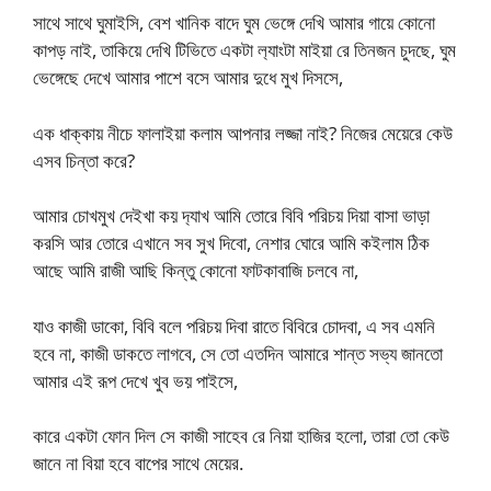
সাথে সাথে ঘুমাইসি, বেশ খানিক বাদে ঘুম ভেঙ্গে দেখি আমার গায়ে কোনো
কাপড় নাই, তাকিয়ে দেখি টিভিতে একটা ল‍্যাংটা মাইয়া রে তিনজন চুদছে, ঘুম
ভেঙ্গেছে দেখে আমার পাশে বসে আমার দুধে মুখ দিসসে,
এক ধাক্কায় নীচে ফালাইয়া কলাম আপনার লজ্জা নাই? নিজের মেয়েরে কেউ
এসব চিন্তা করে?
আমার চোখমুখ দেইখা কয় দ‍্যাখ আমি তোরে বিবি পরিচয় দিয়া বাসা ভাড়া
করসি আর তোরে এখানে সব সুখ দিবো, নেশার ঘোরে আমি কইলাম ঠিক
আছে আমি রাজী আছি কিন্তু কোনো ফাটকাবাজি চলবে না,
যাও কাজী ডাকো, বিবি বলে পরিচয় দিবা রাতে বিবিরে চোদবা, এ সব এমনি
হবে না, কাজী ডাকতে লাগবে, সে তো এতদিন আমারে শান্ত সভ্য জানতো
আমার এই রূপ দেখে খুব ভয় পাইসে,
কারে একটা ফোন দিল সে কাজী সাহেব রে নিয়া হাজির হলো, তারা তো কেউ
জানে না বিয়া হবে বাপের সাথে মেয়ের.