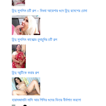
হিন্দু মুসলিম চটি গল্প – বিধবা আয়েশার গুদে হিন্দু রমেশের চোদা
হিন্দু মুসলিম কাকোল্ড চুদাচুদির চটি গল্প
হিন্দু আন্টিকে করার গল্প
হারামজাদাটা মাসি আর পিসির গুদের ভিতর বীর্যপাত করলো