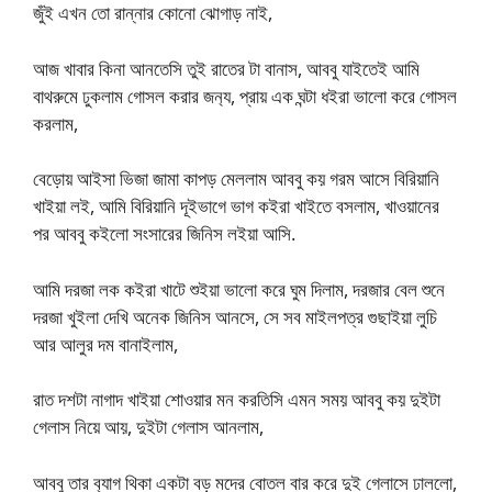
জুঁই এখন তো রান্নার কোনো ঝোগাড় নাই,
আজ খাবার কিনা আনতেসি তুই রাতের টা বানাস, আববু যাইতেই আমি
বাথরুমে ঢুকলাম গোসল করার জন‍্য, প্রায় এক ঘন্টা ধইরা ভালো করে গোসল
করলাম,
বেড়োয় আইসা ভিজা জামা কাপড় মেললাম আববু কয় গরম আসে বিরিয়ানি
খাইয়া লই, আমি বিরিয়ানি দূইভাগে ভাগ কইরা খাইতে বসলাম, খাওয়ানের
পর আববু কইলো সংসারের জিনিস লইয়া আসি.
আমি দরজা লক কইরা খাটে শুইয়া ভালো করে ঘুম দিলাম, দরজার বেল শুনে
দরজা খুইলা দেখি অনেক জিনিস আনসে, সে সব মাইলপত্র গুছাইয়া লুচি
আর আলুর দম বানাইলাম,
রাত দশটা নাগাদ খাইয়া শোওয়ার মন করতিসি এমন সময় আববু কয় দুইটা
গেলাস নিয়ে আয়, দুইটা গেলাস আনলাম,
আববু তার ব‍্যাগ থিকা একটা বড় মদের বোতল বার করে দুই গেলাসে ঢাললো,