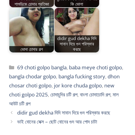
শাশুড়িকে চোদার প্রতিজ্ঞা
কি ভোলা
didir gud dekha দিদি
সাবান দিয়ে গুদ পরিস্কার
ভোদা চোদার গল্প
করছে
Categories
69 choti golpo bangla
,
baba meye choti golpo
,
bangla chodar golpo
,
bangla fucking story
,
dhon
chosar choti golpo
,
jor kore chuda golpo
,
new
choti golpo 2025
,
চোদাচুদির চটি গল্প
,
বাংলা চোদাচোদি গল্প
,
মাল
আউট চটি গল্প
didir gud dekha দিদি সাবান দিয়ে গুদ পরিস্কার করছে
ভাই বোনের সেক্স – ছোট বোনের গুদ আর পোদ চাটা