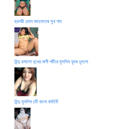
হুরপরী চোদে জান্নাতের সুখ পাব
হিন্দু রসালো দুধের মাগী পটিয়ে মুসলিম যুবক চুদলো
হিন্দু মুসলিম চটি বাংলা কাহিনী