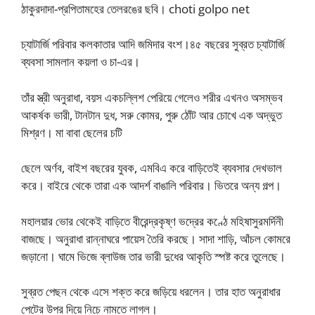
ঠাকুরদাদা-প্রপিতামহের তেলরঙের ছবি। choti golpo net
চ্যাটার্জি পরিবার কলকাতার আদি জমিদার বংশ।৪৫ বছরের সুব্রত চ্যাটার্জি
ব্যবসা সামলান কয়লা ও চা-এর।
তাঁর স্ত্রী অনুরাধা, বয়স একচল্লিশ পেরিয়ে গেলেও শরীর এখনও অসম্ভব
আকর্ষক ভারী, টানটান দুধ, সরু কোমর, পুরু ঠোঁট আর চোখে এক অদ্ভুত
মিশ্রণ। মা বাবা ছেলের চটি
ছেলে অর্ণব, বাইশ বছরের যুবক, এমবিএ করে বাড়িতেই ব্যবসার দেখভাল
করে। বাইরে থেকে তারা এক আদর্শ বাঙালি পরিবার। ভিতরে অন্য গল্প।
মহালয়ার ভোর থেকেই বাড়িতে বীরেন্দ্রকৃষ্ণ ভদ্রের কণ্ঠে মহিষাসুরমর্দিনী
বাজছে। অনুরাধা রান্নাঘরে পায়েস তৈরি করছে। সাদা শাড়ি, আঁচল কোমরে
জড়ানো। ঘামে ভিজে ব্লাউজ তার ভারী দুধের আকৃতি স্পষ্ট করে তুলেছে।
সুব্রত পেছন থেকে এসে শক্ত করে জড়িয়ে ধরলেন। তার হাত অনুরাধার
পেটের উপর দিয়ে নিচে নামতে লাগল।