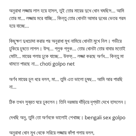
অনুরাধা লজ্জায় লাল হয়ে হাসল, তুই তোর মায়ের দুধে ধোন ঘষছিস… আমি
তোর মা… লজ্জায় মরে যাচ্ছি… কিন্তু তোর ধোনটা আমার দুধের ভেতর গরম
হয়ে যাচ্ছে…
কিছুক্ষণ দুধচোদা করার পর অনুরাধা মুখ নামিয়ে ধোনটা মুখে নিল। গভীরে
ঢুকিয়ে চুষতে লাগল। উম্ম্‌… গ্লুক গ্লুক… তোর ধোনটা তোর বাবার মতোই
মোটা… মায়ের গলায় ঢুকে যাচ্ছে… উফফ্‌… লজ্জা করছে অর্ণব… কিন্তু মা
থামতে পারছে না… choti golpo net
অর্ণব মায়ের চুল ধরে বলল, মা… তুমি এত ভালো চুষছ… আমি আর পারছি
না…
ঠিক তখন সুব্রত ঘরে ঢুকলেন। তিনি দরজায় দাঁড়িয়ে দৃশ্যটা দেখে হাসলেন।
দেখছি অনু, তুমি তো অর্ণবকে ভালোই শেখাচ্ছ। bengali sex golpo
অনুরাধা ধোন মুখ থেকে সরিয়ে লজ্জায় কাঁপা গলায় বলল,