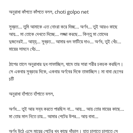
অনুরাধা কাঁপতে কাঁপতে বলল, choti golpo net
সুব্রত… তুমি আমাকে এত নোংরা করে দিচ্ছ… অর্ণব… তুই আরও কাছে
আয়… মা তোকে দেখতে দিচ্ছে… লজ্জা করছে… কিন্তু মা তোদের
দুজনেরই… আহ্‌হ্‌… সুব্রত… আমার গুদ ফাটিয়ে দাও… অর্ণব, তুই খেঁচ…
মায়ের সামনে খেঁচ…
ঠাপের তালে অনুরাধার দুধ লাফাচ্ছিল, ঘামে তার সারা শরীর চকচক করছিল।
সে একবার সুব্রতর দিকে, একবার অর্ণবের দিকে তাকাচ্ছিল। মা বাবা ছেলের
চটি
অনুরাধা হাঁপাতে হাঁপাতে বলল,
অর্ণব… তুই আর সহ্য করতে পারছিস না… আয়… আয় তোর মায়ের কাছে…
মা তোর মাল নিতে চায়… আমার পেটের উপর… আয় বাবা…
অর্ণব উঠে এসে মায়ের পেটের খুব কাছে দাঁড়াল। হাত চালাতে চালাতে সে