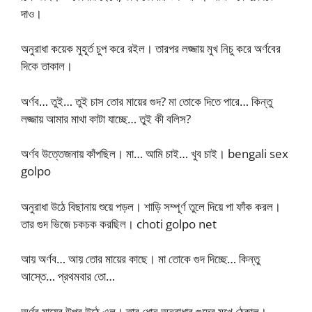
দাও।
অনুরাধা কয়েক মুহূর্ত চুপ করে রইল। তারপর লজ্জায় মুখ নিচু করে অর্ণবের
দিকে তাকাল।
অর্ণব… তুই… তুই চাস তোর মায়ের গুদ? মা তোকে দিতে পারে… কিন্তু
লজ্জায় আমার মাথা কাটা যাচ্ছে… তুই কী বলিস?
অর্ণব উত্তেজনায় কাঁপছিল। মা… আমি চাই… খুব চাই। bengali sex
golpo
অনুরাধা উঠে বিছানায় শুয়ে পড়ল। শাড়ি সম্পূর্ণ তুলে দিয়ে পা ফাঁক করল।
তার গুদ ভিজে চকচক করছিল। choti golpo net
আয় অর্ণব… আয় তোর মায়ের কাছে। মা তোকে গুদ দিচ্ছে… কিন্তু
আস্তে… প্রথমবার তো…
অর্ণব মায়ের উপর উঠে এল। তার ধোন অনুরাধার গুদের মুখে ঠেকাল।