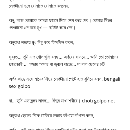
লেপটানো দুধে বোলাতে বোলাতে বললেন,
অনু, আজ তোমাকে আমরা দুজনে মিলে শেষ করে দেব। তোমার সিঁদুর
লেপটানো গুদ আর মুখ — দুটোই ভরে দেব।
অনুরাধা লজ্জায় মুখ নিচু করে ফিসফিস করল,
সুব্রত… তুমি এত খোলাখুলি বলছ… অর্ণবের সামনে… আমি তো তোমাদের
দুজনেরই … লজ্জায় আমার গা জ্বলে যাচ্ছে… মা বাবা ছেলের চটি
অর্ণব কাছে এসে মায়ের সিঁদুর লেপটানো পেটে হাত বুলিয়ে বলল, bengali
sex golpo
মা… তুমি এত সুন্দর লাগছ… সিঁদুর মাখা শরীরে। choti golpo net
অনুরাধা ছেলের দিকে তাকিয়ে লজ্জায় কাঁপতে কাঁপতে বলল,
অর্ণব… তুই তোর মায়ের সিঁদুর লেপটানো শরীর দেখে এত উত্তেজিত হয়ে