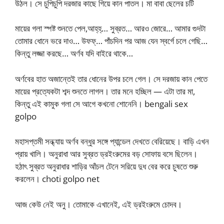
উঠল। সে চুপিচুপি দরজার কাছে গিয়ে কান পাতল। মা বাবা ছেলের চটি
মায়ের গলা স্পষ্ট শুনতে পেল,আহ্‌হ্‌… সুব্রত… আরও জোরে… আমার গুদটা
তোমার ধোনে ভরে দাও… উফফ্‌… পাঁচদিন পর আজ যেন স্বর্গে চলে গেছি…
কিন্তু লজ্জা করছে… অর্ণব যদি বাইরে থাকে…
অর্ণবের হাত অজান্তেই তার ধোনের উপর চলে গেল। সে দরজায় কান পেতে
মায়ের প্রত্যেকটা শব্দ শুনতে লাগল। তার মনে হচ্ছিল — এটা তার মা,
কিন্তু এই কামুক গলা সে আগে কখনো শোনেনি। bengali sex
golpo
মহাসপ্তমী সন্ধ্যায় অর্ণব বন্ধুর সঙ্গে প্যান্ডেল দেখতে বেরিয়েছে। বাড়ি এখন
প্রায় খালি। অনুরাধা আর সুব্রত ড্রইংরুমের বড় সোফায় বসে ছিলেন।
হঠাৎ সুব্রত অনুরাধার শাড়ির আঁচল টেনে সরিয়ে দুধ বের করে চুষতে শুরু
করলেন। choti golpo net
আজ কেউ নেই অনু। তোমাকে এখানেই, এই ড্রইংরুমে চোদব।