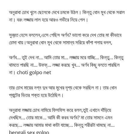
অনুরাধা চোখ খুলে ছেলেকে দেখে চমকে উঠল। কিন্তু ধোন মুখ থেকে সরাল
না। বরং লজ্জায় লাল হয়ে আরও গভীরে নিয়ে গেল।
সুব্রত হেসে বললেন,এসে গেছিস অর্ণব? ভালো করে দেখ তোর মা কীভাবে
চোদা খায়।অনুরাধা ধোন মুখ থেকে সামান্য সরিয়ে কাঁপা গলায় বলল,
অর্ণব… তুই দেখ না… আমি তোর মা… লজ্জায় মরে যাচ্ছি… কিন্তু… কিন্তু
থামতে পারছি না… উফফ্‌… লজ্জা করছে খুব… অর্ণব কিছু বলতে পারছিল
না। choti golpo net
তার চোখ মায়ের নগ্ন দুধ আর মুখের দৃশ্য থেকে সরছিল না। তার ধোন
প্যান্টের ভিতর শক্ত হয়ে উঠেছিল।
অনুরাধা লজ্জায় চোখ নামিয়ে ফিসফিস করে বলল,তুই এখানে দাঁড়িয়ে
দেখছিস… তোর মাকে… আমি কী করব অর্ণব? মা তোর সামনে এমন
করছে… লজ্জায় আমার মাথা কাটা যাচ্ছে… কিন্তু শরীরটা থামছে না…
bengali sex golpo