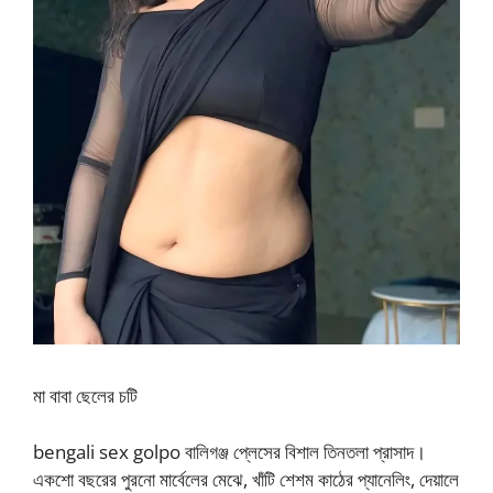
মা বাবা ছেলের চটি
bengali sex golpo বালিগঞ্জ প্লেসের বিশাল তিনতলা প্রাসাদ।
একশো বছরের পুরনো মার্বেলের মেঝে, খাঁটি শেশম কাঠের প্যানেলিং, দেয়ালে