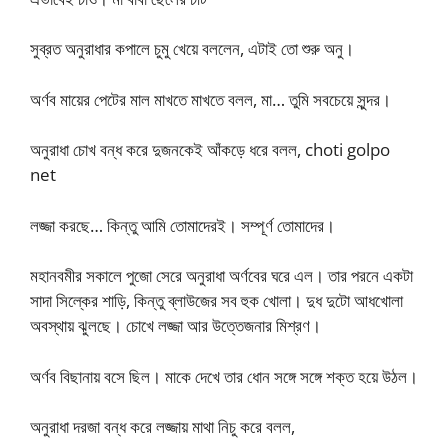
সুব্রত অনুরাধার কপালে চুমু খেয়ে বললেন, এটাই তো শুরু অনু।
অর্ণব মায়ের পেটের মাল মাখতে মাখতে বলল, মা… তুমি সবচেয়ে সুন্দর।
অনুরাধা চোখ বন্ধ করে দুজনকেই আঁকড়ে ধরে বলল, choti golpo
net
লজ্জা করছে… কিন্তু আমি তোমাদেরই। সম্পূর্ণ তোমাদের।
মহানবমীর সকালে পুজো সেরে অনুরাধা অর্ণবের ঘরে এল। তার পরনে একটা
সাদা সিল্কের শাড়ি, কিন্তু ব্লাউজের সব হুক খোলা। দুধ দুটো আধখোলা
অবস্থায় ঝুলছে। চোখে লজ্জা আর উত্তেজনার মিশ্রণ।
অর্ণব বিছানায় বসে ছিল। মাকে দেখে তার ধোন সঙ্গে সঙ্গে শক্ত হয়ে উঠল।
অনুরাধা দরজা বন্ধ করে লজ্জায় মাথা নিচু করে বলল,