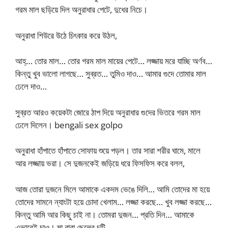
গরম মাল ছড়িয়ে দিল অনুরাধার পেটে, দুধের নিচে।
অনুরাধা শিউরে উঠে চিৎকার করে উঠল,
আহ্‌… তোর মাল… তোর গরম মাল মায়ের পেটে… লজ্জায় মরে যাচ্ছি অর্ণব…
কিন্তু খুব ভালো লাগছে… সুব্রত… তুমিও দাও… আমার গুদে তোমার মাল
ঢেলে দাও…
সুব্রত আরও কয়েকটা জোরে ঠাপ দিয়ে অনুরাধার গুদের ভিতরে গরম মাল
ঢেলে দিলেন। bengali sex golpo
অনুরাধা হাঁপাতে হাঁপাতে সোফায় শুয়ে পড়ল। তার সারা শরীর ঘামে, মালে
আর লজ্জায় ভরা। সে দুজনকেই জড়িয়ে ধরে ফিসফিস করে বলল,
আজ তোরা দুজনে মিলে আমাকে একদম ভেঙে দিলি… আমি তোদের মা হয়ে
তোদের সামনে ন্যাংটা হয়ে চোদা খেলাম… লজ্জা করছে… খুব লজ্জা করছে…
কিন্তু আমি আর কিছু চাই না। তোমরা দুজন… প্রতি দিন… আমাকে
এভাবেই চাও। মা বাবা ছেলের চটি