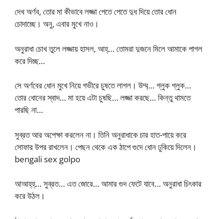
দেখ অর্ণব, তোর মা কীভাবে লজ্জা পেতে পেতে দুধ দিয়ে তোর ধোন
চোদাচ্ছে। অনু, এবার মুখে নাও।
অনুরাধা চোখ তুলে লজ্জায় হাসল, আহ্‌… তোমরা দুজনে মিলে আমাকে পাগল
করে দিচ্ছ…
সে অর্ণবের ধোন মুখে নিয়ে গভীরে চুষতে লাগল। উম্ম্‌… গ্লুক গ্লুক…
তোর ধোনের স্বাদ… মা হয়ে এটা চুষছি… লজ্জা করছে… কিন্তু থামতে
পারছি না…
সুব্রত আর অপেক্ষা করলেন না। তিনি অনুরাধাকে চার হাত-পায়ে করে
সোফার উপর রাখলেন। পেছন থেকে এক ঠাপে গুদে ধোন ঢুকিয়ে দিলেন।
bengali sex golpo
আআহ্‌হ্‌… সুব্রত… এত জোরে… আমার গুদ ফেটে যাবে… অনুরাধা চিৎকার
করে উঠল।