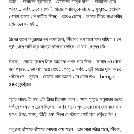
আমি… তোমাদের দুজনেরই… তোমাদের কামুক দাসী… তোমাদের রেন্ডি…
আহ্‌হ্‌… অর্ণব… তোর ধোনটা মায়ের গলায় ঢুকে যাচ্ছে… সুব্রত… তোমার
ধোনটা আমার গুদ ফাটিয়ে দিচ্ছে… আরও জোরে… আমার সিঁদুর মাখা শরীর
তোমাদের জন্যই…
ঠাপের তালে অনুরাধার দুধ লাফাচ্ছিল, সিঁদুরের দাগ ঘামে গলে যাচ্ছিল। সে
দুই ধোনে ভর্তি হয়ে কাঁপতে কাঁপতে বলছিল, মা বাবা ছেলের চটি
উফফ্‌… তোমরা দুজনে মিলে আমাকে পাগল করে দিচ্ছ… আমার গুদ থেকে
জল পড়ছে… দুধ লাল হয়ে গেছে… আহ্‌… অর্ণব… তুই মায়ের মুখে আরও
গভীরে দে… সুব্রত… তোমার মাল আমার গুদে ঢেলে দাও… bengali
sex golpo
প্রায় আধঘণ্টা ধরে এই তীব্র থ্রিসাম চলল। শেষে সুব্রত অনুরাধার গুদের
গভীরে গরম মাল ঢেলে দিলেন। অর্ণব মায়ের মুখ থেকে ধোন বের করে তার
দুধের উপর, গলায়, ঠোঁটে এবং সিঁদুর লেপটানো পেটে মাল ছড়িয়ে দিল।
অনুরাধা হাঁপাতে হাঁপাতে সোফায় শুয়ে পড়ল। তার সারা শরীর ঘামে, সিঁদুরে,