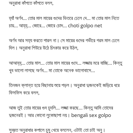
অনুরাধা কাঁপতে কাঁপতে বলল,
হ্যাঁ অর্ণব… তোর মাল মায়ের গুদের ভিতরে ঢেলে দে… মা তোর মাল নিতে
চায়… আহ্‌হ্‌… জোরে… জোরে চোদ… choti golpo net
অর্ণব আর সহ্য করতে পারল না। সে মায়ের গুদের গভীরে গরম মাল ঢেলে
দিল। অনুরাধা শিউরে উঠে চিৎকার করে উঠল,
আআহ্‌হ্‌… তোর মাল… তোর মাল মায়ের গুদে… লজ্জায় মরে যাচ্ছি… কিন্তু
খুব ভালো লাগছে অর্ণব… মা তোকে অনেক ভালোবাসে…
তিনজন ক্লান্ত হয়ে বিছানায় শুয়ে পড়ল। অনুরাধা দুজনকেই জড়িয়ে ধরে
ফিসফিস করে বলল,
আজ তুই তোর মায়ের গুদ চুদলি… লজ্জা করছে… কিন্তু আমি তোদের
দুজনেরই। আর কোনো লুকোছাপা নয়। bengali sex golpo
সুব্রত অনুরাধার কপালে চুমু খেয়ে বললেন, এটাই তো চাই অনু।