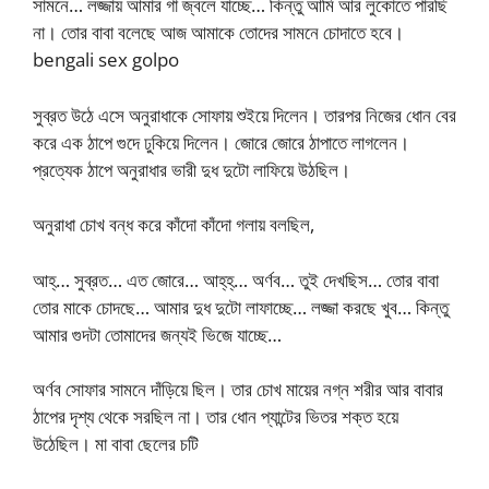
সামনে… লজ্জায় আমার গা জ্বলে যাচ্ছে… কিন্তু আমি আর লুকোতে পারছি
না। তোর বাবা বলেছে আজ আমাকে তোদের সামনে চোদাতে হবে।
bengali sex golpo
সুব্রত উঠে এসে অনুরাধাকে সোফায় শুইয়ে দিলেন। তারপর নিজের ধোন বের
করে এক ঠাপে গুদে ঢুকিয়ে দিলেন। জোরে জোরে ঠাপাতে লাগলেন।
প্রত্যেক ঠাপে অনুরাধার ভারী দুধ দুটো লাফিয়ে উঠছিল।
অনুরাধা চোখ বন্ধ করে কাঁদো কাঁদো গলায় বলছিল,
আহ্‌… সুব্রত… এত জোরে… আহ্‌হ্‌… অর্ণব… তুই দেখছিস… তোর বাবা
তোর মাকে চোদছে… আমার দুধ দুটো লাফাচ্ছে… লজ্জা করছে খুব… কিন্তু
আমার গুদটা তোমাদের জন্যই ভিজে যাচ্ছে…
অর্ণব সোফার সামনে দাঁড়িয়ে ছিল। তার চোখ মায়ের নগ্ন শরীর আর বাবার
ঠাপের দৃশ্য থেকে সরছিল না। তার ধোন প্যান্টের ভিতর শক্ত হয়ে
উঠেছিল। মা বাবা ছেলের চটি