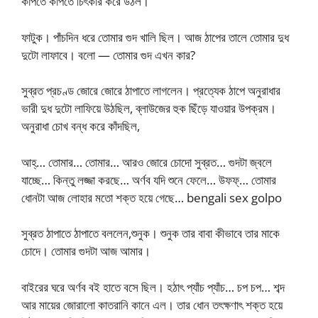
কাঁপতে কাঁপতে চিৎকার করে উঠল।
ফাটুক। পাঁচদিন ধরে তোমার গুদ খালি ছিল। আজ ঠাপের তালে তোমার দুধ
দুটো লাফাবে। বলো — তোমার গুদ এখন কার?
সুব্রত প্রচণ্ড জোরে জোরে ঠাপাতে লাগলেন। প্রত্যেক ঠাপে অনুরাধার
ভারী দুধ দুটো লাফিয়ে উঠছিল, ব্লাউজের হুক ছিঁড়ে যাওয়ার উপক্রম।
অনুরাধা চোখ বন্ধ করে কাঁদছিল,
আহ্‌… তোমার… তোমার… আরও জোরে চোদো সুব্রত… গুদটা জ্বলে
যাচ্ছে… কিন্তু লজ্জা করছে… অর্ণব যদি শুনে ফেলে… উফফ্‌… তোমার
ধোনটা আজ লোহার মতো শক্ত হয়ে গেছে… bengali sex golpo
সুব্রত ঠাপাতে ঠাপাতে বললেন,শুনুক। শুনুক তার বাবা কীভাবে তার মাকে
চোদে। তোমার গুদটা আজ আমার।
বাইরের ঘরে অর্ণব বই হাতে বসে ছিল। হঠাৎ প্যাঁচ প্যাঁচ… চপ চপ… শব্দ
আর মায়ের জোরালো কাতরানি কানে এল। তার ধোন তৎক্ষণাৎ শক্ত হয়ে