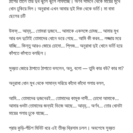
ঠাপের তালে তার দুধ ঝুলে ঝুলে লাফাচ্ছে। অর্ণব সামনে থেকে মায়ের মুখে
ধোন ঢুকিয়ে দিল। অনুরাধা এখন আবার দুই দিক থেকে ভর্তি। মা বাবা
ছেলের চটি
উফফ্‌… আহ্‌হ্‌… তোমরা দুজনে… আমাকে একসঙ্গে চোদছ… আমার মুখ
আর গুদ দুটোই তোমাদের ধোনে ভরে গেছে… আমি কী করব… লজ্জায় মরে
যাচ্ছি… কিন্তু আরও জোরে চোদো… প্লিজ… অনুরাধা দুই ধোনে ভর্তি হয়ে
কাঁপতে কাঁপতে বলছিল।
সুব্রত জোরে ঠাপাতে ঠাপাতে বললেন, অনু, বলো — তুমি কার বউ? কার মা?
অনুরাধা ধোন মুখ থেকে সামান্য সরিয়ে কাঁদো কাঁদো গলায় বলল,
আমি… তোমাদের দুজনেরই… তোমাদের কামুক দাসী… চোদো আমাকে…
আমার গুদটা তোমাদের জন্যই ভিজে আছে… আহ্‌হ্‌… অর্ণব… তোর ধোনটা
মায়ের গলায় ঢুকে যাচ্ছে…
প্রায় কুড়ি-পঁচিশ মিনিট ধরে এই তীব্র থ্রিসাম চলল। অবশেষে সুব্রত