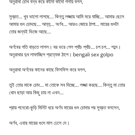
অনুরাধা চোখ বন্ধ করে কাঁদো কাঁদো গলায় বলল,
সুব্রত… খুব ভালো লাগছে… কিন্তু লজ্জায় আমি মরে যাচ্ছি… আমার ছেলে
আমার গুদ চোদছে… আহ্‌হ্‌… অর্ণব… আরও জোরে ঠাপা… মায়ের গুদটা
তোর জন্যই ভিজে আছে…
অর্ণবের গতি বাড়তে লাগল। ঘর ভরে গেল প্যাঁচ প্যাঁচ… চপ চপ… শব্দে।
অনুরাধার দুধ লাফাচ্ছিল প্রত্যেক ঠাপে। bengali sex golpo
অনুরাধা অর্ণবের কানের কাছে ফিসফিস করে বলল,
তুই তোর মাকে চোদ… মা তোকে সব দিচ্ছে… লজ্জা করছে… কিন্তু মা তোর
ধোন ছাড়া আর কিছু চায় না এখন…
প্রায় পনেরো-কুড়ি মিনিট ধরে অর্ণব মায়ের গুদ চোদার পর সুব্রত বললেন,
অর্ণব, এবার মায়ের গুদে মাল ঢেলে দে।