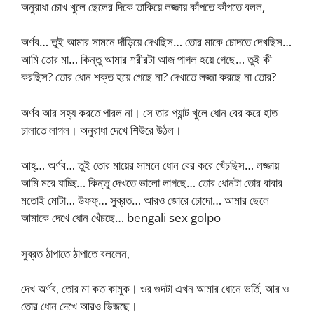
অনুরাধা চোখ খুলে ছেলের দিকে তাকিয়ে লজ্জায় কাঁপতে কাঁপতে বলল,
অর্ণব… তুই আমার সামনে দাঁড়িয়ে দেখছিস… তোর মাকে চোদতে দেখছিস…
আমি তোর মা… কিন্তু আমার শরীরটা আজ পাগল হয়ে গেছে… তুই কী
করছিস? তোর ধোন শক্ত হয়ে গেছে না? দেখাতে লজ্জা করছে না তোর?
অর্ণব আর সহ্য করতে পারল না। সে তার প্যান্ট খুলে ধোন বের করে হাত
চালাতে লাগল। অনুরাধা দেখে শিউরে উঠল।
আহ্‌… অর্ণব… তুই তোর মায়ের সামনে ধোন বের করে খেঁচছিস… লজ্জায়
আমি মরে যাচ্ছি… কিন্তু দেখতে ভালো লাগছে… তোর ধোনটা তোর বাবার
মতোই মোটা… উফফ্‌… সুব্রত… আরও জোরে চোদো… আমার ছেলে
আমাকে দেখে ধোন খেঁচছে… bengali sex golpo
সুব্রত ঠাপাতে ঠাপাতে বললেন,
দেখ অর্ণব, তোর মা কত কামুক। ওর গুদটা এখন আমার ধোনে ভর্তি, আর ও
তোর ধোন দেখে আরও ভিজছে।