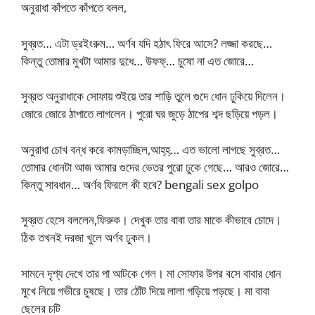
অনুরাধা কাঁপতে কাঁপতে বলল,
সুব্রত… এটা ড্রইংরুম… অর্ণব যদি হঠাৎ ফিরে আসে? লজ্জা করছে…
কিন্তু তোমার মুখটা আমার দুধে… উফফ্‌… চুষো না এত জোরে…
সুব্রত অনুরাধাকে সোফায় শুইয়ে তার শাড়ি তুলে গুদে ধোন ঢুকিয়ে দিলেন।
জোরে জোরে ঠাপাতে লাগলেন। পুরো ঘর জুড়ে ঠাপের শব্দ ছড়িয়ে পড়ল।
অনুরাধা চোখ বন্ধ করে কামড়াচ্ছিল,আহ্‌হ্‌… এত ভালো লাগছে সুব্রত…
তোমার ধোনটা আজ আমার গুদের ভেতর পুরো ঢুকে গেছে… আরও জোরে…
কিন্তু সাবধান… অর্ণব ফিরলে কী হবে? bengali sex golpo
সুব্রত হেসে বললেন,ফিরুক। দেখুক তার বাবা তার মাকে কীভাবে চোদে।
ঠিক তখনই দরজা খুলে অর্ণব ঢুকল।
সামনে দৃশ্য দেখে তার পা আটকে গেল। মা সোফার উপর বসে বাবার ধোন
মুখে নিয়ে গভীরে চুষছে। তার ঠোঁট দিয়ে লালা গড়িয়ে পড়ছে। মা বাবা
ছেলের চটি