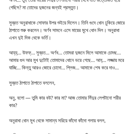
গেছিস? মা তোদের দুজনের জন্যই প্রস্তুত।
সুব্রত অনুরাধাকে সোফার উপর শুইয়ে দিলেন। তিনি গুদে ধোন ঢুকিয়ে জোরে
ঠাপাতে শুরু করলেন। অর্ণব সামনে এসে মায়ের মুখে ধোন দিল। অনুরাধা
এখন দুই দিক থেকে ভর্তি।
আহ্‌হ্‌… উফফ্‌… সুব্রত… অর্ণব… তোমরা দুজনে মিলে আমাকে চোদছ…
আমার গুদ আর মুখ দুটোই তোমাদের ধোনে ভরে গেছে… আহ্‌… লজ্জায় মরে
যাচ্ছি… কিন্তু আরও জোরে চোদো… প্লিজ… আমাকে শেষ করে দাও…
সুব্রত ঠাপাতে ঠাপাতে বললেন,
অনু, বলো — তুমি কার বউ? কার মা? আজ তোমার সিঁদুর লেপটানো শরীর
কার?
অনুরাধা ধোন মুখ থেকে সামান্য সরিয়ে কাঁদো কাঁদো গলায় বলল,