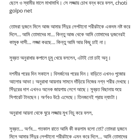
ছেলে ও স্বামীর মালে মাখামাখি। সে লজ্জায় চোখ বন্ধ করে বলল, choti
golpo net
তোমরা দুজনে মিলে আজ আমার সিঁদুর লেপটানো শরীরটাকে একদম নষ্ট করে
দিলে… আমি তোমাদের মা… কিন্তু আজ থেকে আমি তোমাদের দুজনেরই
কামুক দাসী… লজ্জা করছে… কিন্তু আমি আর কিছু চাই না।
সুব্রত অনুরাধার কপালে চুমু খেয়ে বললেন, এটাই তো চাই অনু।
দশমীর পরের দিন সকালে। বিসর্জনের পরের দিন। বাড়িতে এখনও পুজোর
আলোর আভা। অনুরাধা আয়নার সামনে দাঁড়িয়ে নিজের নগ্ন শরীর দেখছে।
সিঁদুরের দাগ এখনও অনেক জায়গায় লেগে আছে। সুব্রত বিছানায় শুয়ে
সিগারেট টানছেন। অর্ণবও উঠে এসেছে। তিনজনেই প্রায় ন্যাংটা।
অনুরাধা আয়না থেকে ঘুরে লজ্জায় মুখ নিচু করে বলল,
সুব্রত… অর্ণব… গতকাল রাতে আমি কী করলাম বলো তো? তোমরা দুজনে
মিলে আমার সিঁদুর লেপটানো শরীরটাকে এমন করে দিলে… আমি তোমাদের