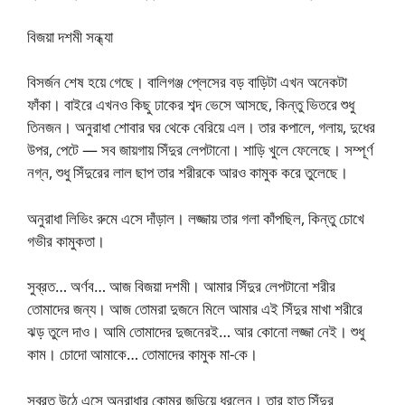
বিজয়া দশমী সন্ধ্যা
বিসর্জন শেষ হয়ে গেছে। বালিগঞ্জ প্লেসের বড় বাড়িটা এখন অনেকটা
ফাঁকা। বাইরে এখনও কিছু ঢাকের শব্দ ভেসে আসছে, কিন্তু ভিতরে শুধু
তিনজন। অনুরাধা শোবার ঘর থেকে বেরিয়ে এল। তার কপালে, গলায়, দুধের
উপর, পেটে — সব জায়গায় সিঁদুর লেপটানো। শাড়ি খুলে ফেলেছে। সম্পূর্ণ
নগ্ন, শুধু সিঁদুরের লাল ছাপ তার শরীরকে আরও কামুক করে তুলেছে।
অনুরাধা লিভিং রুমে এসে দাঁড়াল। লজ্জায় তার গলা কাঁপছিল, কিন্তু চোখে
গভীর কামুকতা।
সুব্রত… অর্ণব… আজ বিজয়া দশমী। আমার সিঁদুর লেপটানো শরীর
তোমাদের জন্য। আজ তোমরা দুজনে মিলে আমার এই সিঁদুর মাখা শরীরে
ঝড় তুলে দাও। আমি তোমাদের দুজনেরই… আর কোনো লজ্জা নেই। শুধু
কাম। চোদো আমাকে… তোমাদের কামুক মা-কে।
সুব্রত উঠে এসে অনুরাধার কোমর জড়িয়ে ধরলেন। তার হাত সিঁদুর