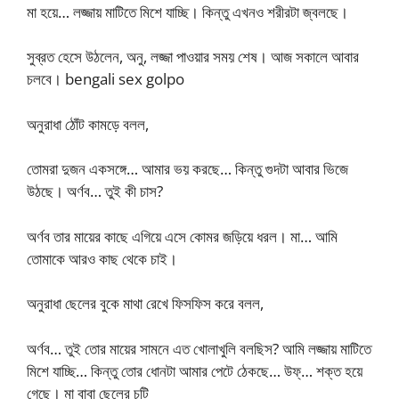
মা হয়ে… লজ্জায় মাটিতে মিশে যাচ্ছি। কিন্তু এখনও শরীরটা জ্বলছে।
সুব্রত হেসে উঠলেন, অনু, লজ্জা পাওয়ার সময় শেষ। আজ সকালে আবার
চলবে। bengali sex golpo
অনুরাধা ঠোঁট কামড়ে বলল,
তোমরা দুজন একসঙ্গে… আমার ভয় করছে… কিন্তু গুদটা আবার ভিজে
উঠছে। অর্ণব… তুই কী চাস?
অর্ণব তার মায়ের কাছে এগিয়ে এসে কোমর জড়িয়ে ধরল। মা… আমি
তোমাকে আরও কাছ থেকে চাই।
অনুরাধা ছেলের বুকে মাথা রেখে ফিসফিস করে বলল,
অর্ণব… তুই তোর মায়ের সামনে এত খোলাখুলি বলছিস? আমি লজ্জায় মাটিতে
মিশে যাচ্ছি… কিন্তু তোর ধোনটা আমার পেটে ঠেকছে… উফ্‌… শক্ত হয়ে
গেছে। মা বাবা ছেলের চটি