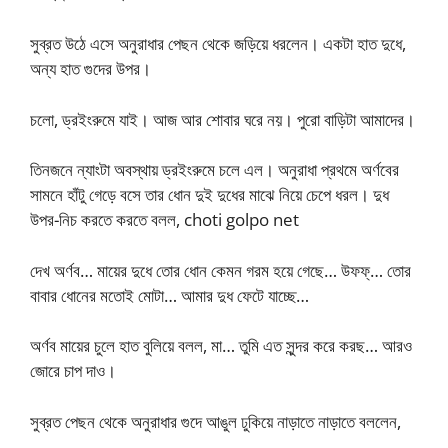
সুব্রত উঠে এসে অনুরাধার পেছন থেকে জড়িয়ে ধরলেন। একটা হাত দুধে,
অন্য হাত গুদের উপর।
চলো, ড্রইংরুমে যাই। আজ আর শোবার ঘরে নয়। পুরো বাড়িটা আমাদের।
তিনজনে ন্যাংটা অবস্থায় ড্রইংরুমে চলে এল। অনুরাধা প্রথমে অর্ণবের
সামনে হাঁটু গেড়ে বসে তার ধোন দুই দুধের মাঝে নিয়ে চেপে ধরল। দুধ
উপর-নিচ করতে করতে বলল, choti golpo net
দেখ অর্ণব… মায়ের দুধে তোর ধোন কেমন গরম হয়ে গেছে… উফফ্‌… তোর
বাবার ধোনের মতোই মোটা… আমার দুধ ফেটে যাচ্ছে…
অর্ণব মায়ের চুলে হাত বুলিয়ে বলল, মা… তুমি এত সুন্দর করে করছ… আরও
জোরে চাপ দাও।
সুব্রত পেছন থেকে অনুরাধার গুদে আঙুল ঢুকিয়ে নাড়াতে নাড়াতে বললেন,