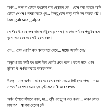
অর্ণব… আজ মা তোকে দুধচোদা আর ব্লোজব দেব। তোর বাবা বলেছে আমি
তোকে শেখাব। লজ্জা করছে খুব… কিন্তু তোর জন্য আমি সব করতে পারি।
bengali sex golpo
সে ধীরে ধীরে ছেলের সামনে হাঁটু গেড়ে বসল। তারপর অর্ণবের প্যান্টের চেন
খুলে ধোন বের করে দুই হাতে ধরল।
দেখ… তোর ধোনটা কত শক্ত হয়ে গেছে… মায়ের জন্যই তো?
অনুরাধা তার ভারী দুধ দুটো দিয়ে ধোনটা চেপে ধরল। দুধের মাঝে ধোন
ঢুকিয়ে উপর-নিচ করতে করতে বলল,
উফফ্‌… দেখ অর্ণব… মায়ের দুধে তোর ধোন কেমন ফিট হয়ে গেছে… গরম
লাগছে? মা তোর জন্য দুধ দুটো এত ভারী করে রেখেছে…
অর্ণব হাঁপাতে হাঁপাতে বলল, মা… তুমি এত সুন্দর করে করছ… আরও জোরে
চাপ দাও। মা বাবা ছেলের চটি