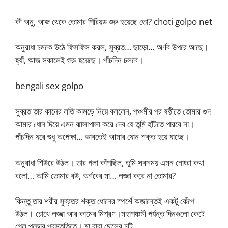
কী অনু, আজ থেকে তোমার পিরিয়ড শুরু হয়েছে তো? choti golpo net
অনুরাধা চমকে উঠে ফিসফিস করল, সুব্রত… ছাড়ো… অর্ণব উপরে আছে।
হ্যাঁ, আজ সকালেই শুরু হয়েছে। পাঁচদিন চলবে।
bengali sex golpo
সুব্রত তার কানের লতি কামড়ে নিয়ে বললেন, পঞ্চমীর পর ষষ্ঠীতে তোমার গুদ
আমার ধোন দিয়ে এমন ঝালাপালা করে দেব যে তুমি হাঁটতে পারবে না।
পাঁচদিন ধরে শুধু অপেক্ষা… ভাবতেই আমার ধোন শক্ত হয়ে যাচ্ছে।
অনুরাধা শিউরে উঠল। তার গলা কাঁপছিল, তুমি সবসময় এমন নোংরা কথা
বলো… আমি তোমার বউ, অর্ণবের মা… লজ্জা করে না তোমার?
কিন্তু তার শরীর সুব্রতর শক্ত ধোনের স্পর্শে অজান্তেই একটু কেঁপে
উঠল। চোখে লজ্জা আর কামের মিশ্রণ।মহাপঞ্চমী পর্যন্ত দিনগুলো কেটে
গেল পুজোর প্রস্তুতিতে। মা বাবা ছেলের চটি