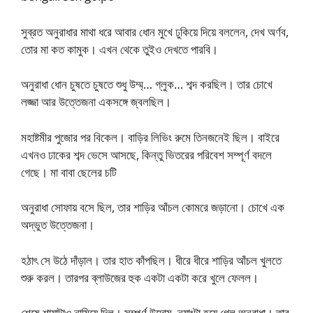
সুব্রত অনুরাধার মাথা ধরে আবার ধোন মুখে ঢুকিয়ে দিয়ে বললেন, দেখ অর্ণব,
তোর মা কত কামুক। এখন থেকে তুইও দেখতে পারবি।
অনুরাধা ধোন চুষতে চুষতে শুধু উম্ম্‌… গ্লুক… শব্দ করছিল। তার চোখে
লজ্জা আর উত্তেজনা একসঙ্গে জ্বলছিল।
মহাষ্টমীর পুজোর পর বিকেল। বাড়ির লিভিং রুমে তিনজনেই ছিল। বাইরে
এখনও ঢাকের শব্দ ভেসে আসছে, কিন্তু ভিতরের পরিবেশ সম্পূর্ণ বদলে
গেছে। মা বাবা ছেলের চটি
অনুরাধা সোফায় বসে ছিল, তার শাড়ির আঁচল কোমরে জড়ানো। চোখে এক
অদ্ভুত উত্তেজনা।
হঠাৎ সে উঠে দাঁড়াল। তার হাত কাঁপছিল। ধীরে ধীরে শাড়ির আঁচল খুলতে
শুরু করল। তারপর ব্লাউজের হুক একটা একটা করে খুলে ফেলল।
শেষে শায়াটাও নামিয়ে দিল। সম্পূর্ণ উদোম, ন্যাংটা হয়ে গেল অনুরাধা। তার