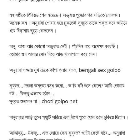
মহাষষ্ঠীতে পিরিয়ড শেষ হয়েছে। সন্ধ্যায় পুজোর পর বাড়িতে লোকজন
অনেক কম। অনুরাধা শোবার ঘরে ঢুকতেই সুব্রত তাকে শক্ত করে জড়িয়ে
ধরে বিছানায় ছুড়ে ফেললেন।
অনু, আজ আর কোনো অজুহাত নেই। পাঁচদিন ধরে অপেক্ষা করেছি।
তোমার গুদ আমার ধোন দিয়ে আজ ঝালাপালা করে দেব।
অনুরাধা লজ্জায় মুখ ঢেকে কাঁপা গলায় বলল, bengali sex golpo
সুব্রত… দরজা অন্তত বন্ধ করো… অর্ণব যদি শুনে ফেলে? আমি তোমার
বউ… কিন্তু এভাবে হঠাৎ…
সুব্রত শুনলেন না। choti golpo net
অনুরাধার শাড়ি তুলে প্যান্টি সরিয়ে এক ঠাপে পুরো ধোন গুদে ঢুকিয়ে দিলেন।
আআহ্‌হ্‌… উফফ্‌… এত জোরে কেন সুব্রত? গুদটা ফেটে যাবে… অনুরাধা