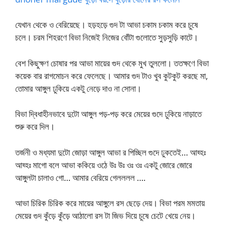
যেখান থেকে ও বেরিয়েছে। হড়হড়ে গুদ টা আভা চকাম চকাম করে চুষে
চলে। চরম শিহরণে বিভা নিজেই নিজের বোঁটা গুলোতে সুড়সুড়ি কাটে।
বেশ কিছুক্ষণ চোষার পর আভা মায়ের গুদ থেকে মুখ তুললো। ততক্ষণে বিভা
কয়েক বার রাগমোচন করে ফেলেছে। আমার গুদ টাও খুব কুটকুট করছে মা,
তোমার আঙ্গুল ঢুকিয়ে একটু নেড়ে দাও না সোনা।
বিভা দ্বিধাহীনভাবে দুটো আঙ্গুল পড়-পড় করে মেয়ের গুদে ঢুকিয়ে নাড়াতে
শুরু করে দিল।
তর্জনী ও মধ্যমা দুটো জোড়া আঙ্গুল আভা র পিচ্ছিল গুদে ঢুকতেই… আহ্হঃ
আহ্হঃ মাগো বলে আভা ককিয়ে ওঠে উঃ উঃ ওঃ ওঃ একটু জোরে জোরে
আঙ্গুলটা চালাও গো… আমার বেরিয়ে গেলললল ….
আভা চিরিক চিরিক করে মায়ের আঙ্গুলে রস ছেড়ে দেয়। বিভা পরম মমতায়
মেয়ের গুদ কুঁড়ে কুঁড়ে আঠালো রস টা জিভ দিয়ে চুষে চেটে খেয়ে নেয়।