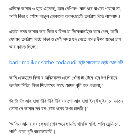
এদিকে আমার ও হয়ে এসেছে, আর বেশিক্ষণ মাল ধরে রাখতে পারবো না,
আমি বিভা র পোঁদে আঙুল ঢোকানো অবস্থাতেই তলঠাপ দিতে লাগলাম।
একটা সময় আমার আর বিভা র রিদম টা সিক্রোনাইজ করে গেল, আমি
যেসময় তলঠাপ দিচ্ছি বিভা ও সেই সময় গুদ পেতে ধনের উপর গুদের চাপ
আর কামড় দিচ্ছে।
barir maliker sathe codacudi ছোট সাহেবের ছোট ধোন চটি
আমি একহাতে বিভা র অবিন্যস্ত এলো খোঁপা টা টেনে ধরে টপ গিয়ারে
তলঠাপ দিচ্ছি, বিভা শিৎকারের সাথে চোদন বুলি শুরু করলো, ‘
উঃ উঃ উঃ আহাহাহা উরি উরি উরি বাবাগো আহাহাহা ইস্ ইস্ ইস্ নে ভাতার
সোনা নে আমার সব রস তোর ধনের উপর ঢালছি।’
‘আমিও আমার সব ফ্যেদা তোর গুদে ছাড়ছি খানকি মাগি, শালি রেন্ডি নে,
শালী বোকা চুদি বারোভাতারী।’