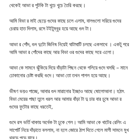
থেকেই আভা র পুটকি টা খুচে খুচে তৈরি করছে।
আমি বিভা র মাই ছেড়ে গুদের কাছে চলে এলাম, বালগুলো সরিয়ে গুদের
চেরায় হাত দিলাম, রসে টইটুম্বুর হয়ে আছে গুদ টা।
আভা র পোঁদ, গুদ দুটো জিনিষ নিয়েই ঘাটাঘাটি চলছে একসাথে । একটু পরে
আমি আভা র পোঁদের কাছে আর বিভা ওর গুদের কাছে সরে এলো।
আভা কে সামনে ঝুঁকিয়ে দিয়ে বাঁড়াটা পিছন থেকে গলিয়ে গুদে ঘসছি – মানে
ঢোকানোর চেষ্টা করছি গুদে। আভা তো তখন পাগল হয়ে আছে।
ভীষণ ভয়ও পাচ্ছে, আবার গুদ মারানোর ইচ্ছাও আছে ষোলোআনা। হঠাৎ
বিভা মেয়ের পাছা তুলে ধরল আর আমার বাঁড়া টা দু চার বার চুষে আভা র
গুদের ফুটোর কাছে ধরতেই,
গুদে রস ভর্তি থাকায় অর্ধেক টা ঢুকে গেল। আমি আভা কে খাটের রেলিং এ
সাপোর্ট নিয়ে দাঁড়াতে বললাম, না হলে জোরে ঠাপ দিতে গেলে মাগী সামনে মুখ
থুবড়ে পড়ে যাবে।