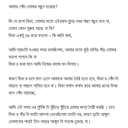
আমার পোঁদ তোমার পছন্দ হয়েছে?
কি যে বলো বিভা, তোমার মতো এইরকম সুন্দর নধর পাছা পছন্দ হবে না,
তেমন কোন পুরুষ আছে না কি?
বিভা একটু ঢঙ করে বললো – কি জানি বাবা,
আমি ল্যাংটো হওয়ার সময় ভাবছিলাম, আমার মতো বুড়ি মাগির গাঁড় তোমার
ভালো লাগবে কি না
বিভা র কথা শুনে আমি নিজের কাজে মন দিলাম।
কারণ বিভা র গুদে মাল ঢেলে আমাকে আবার তৈরি হতে হবে, বিভা র পোঁদ টা
মারতে না পারলে শান্তি হবে না। বিভা থপাস থপাস করে আমার ধনের উপর
বসে পোঁদ নাচাচ্ছে,
আমি এই সময় ওর পুটকি টা খুঁচিয়ে খুঁচিয়ে চোদার জন্য তৈরী করছি। তবে
বিভা র গাঁড় টা যতটা আলগা ভেবেছিলাম ততটা নয়, কারণ দুটো আঙ্গুল
ঢোকানোর পরেই তিন নম্বর আঙ্গুল টা সহজে ঢুকছে না।