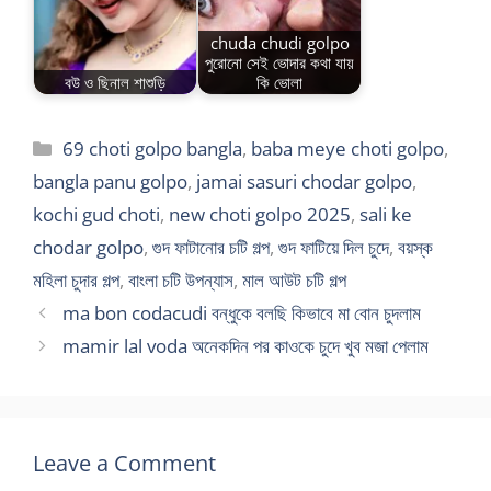
chuda chudi golpo
পুরোনো সেই ভোদার কথা যায়
বউ ও ছিনাল শাশুড়ি
কি ভোলা
Categories
69 choti golpo bangla
,
baba meye choti golpo
,
bangla panu golpo
,
jamai sasuri chodar golpo
,
kochi gud choti
,
new choti golpo 2025
,
sali ke
chodar golpo
,
গুদ ফাটানোর চটি গল্প
,
গুদ ফাটিয়ে দিল চুদে
,
বয়স্ক
মহিলা চুদার গল্প
,
বাংলা চটি উপন্যাস
,
মাল আউট চটি গল্প
ma bon codacudi বন্ধুকে বলছি কিভাবে মা বোন চুদলাম
mamir lal voda অনেকদিন পর কাওকে চুদে খুব মজা পেলাম
Leave a Comment