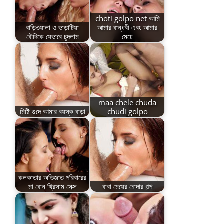
choti golpo net আমি
বাড়িওয়ালা ও ভাড়াটিয়া
আমার বান্ধবী এবং আমার
বৌদিকে যেভাবে চুদলাম
মেয়ে
maa chele chuda
মিষ্টি গুদে আমার বয়স্ক বাড়া
chudi golpo
কলকাতার অভিজাত পরিবারের
মা বোন থ্রিসাম সেক্স
বাবা মেয়ের চোদার গল্প