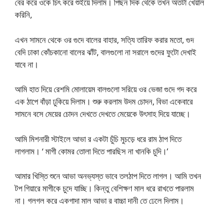
বের করে ওকে চিৎ করে শুইয়ে দিলাম। পিছন দিক থেকে তখন অতটা খেয়াল
করিনি,
এখন সামনে থেকে ওর গুদে বালের বাহার, সত্যি তারিফ করার মতো, গুদ
বেদি ঢাকা কোঁচকানো বালের ঝাঁট, বালগুলো না সরালে গুদের ফুটো দেখাই
যাবে না।
আমি হাত দিয়ে রেশমি মোলায়েম বালগুলো সরিয়ে ওর ভেজা গুদে গদ করে
এক ঠাপে বাঁড়া ঢুকিয়ে দিলাম। শুরু করলাম উদম চোদন, বিভা একেবারে
সামনে বসে মেয়ের চোদন দেখতে দেখতে মেয়েকে উৎসাহ দিয়ে যাচ্ছে।
আমি মিশনারী স্টাইলে আভা র একটা চুঁচি মুচড়ে ধরে রাম ঠাপ দিতে
লাগলাম। ‘ মাগী কোমর তোলা দিতে পারছিস না খানকি চুদি।’
আমার খিস্তি শুনে আভা অনভ্যস্ত ভাবে তলঠাপ দিতে লাগল। আমি তখন
টপ গিয়ারে মাগীকে চুদে যাচ্ছি। কিন্তু বেশিক্ষণ মাল ধরে রাখতে পারলাম
না। গলগল করে একগাদা মাল আভা র বাচ্চা দানী তে ঢেলে দিলাম।