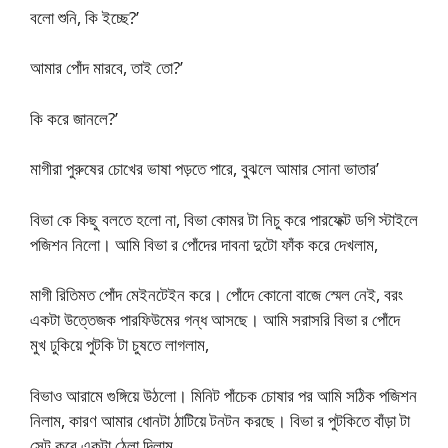
বলো শুনি, কি ইচ্ছে?’
আমার পোঁদ মারবে, তাই তো?’
কি করে জানলে?’
মাগীরা পুরুষের চোখের ভাষা পড়তে পারে, বুঝলে আমার সোনা ভাতার’
বিভা কে কিছু বলতে হলো না, বিভা কোমর টা নিচু করে পারফেক্ট ডগি স্টাইলে
পজিশন নিলো। আমি বিভা র পোঁদের দাবনা দুটো ফাঁক করে দেখলাম,
মাগী রিতিমত পোঁদ মেইনটেইন করে। পোঁদে কোনো বাজে স্মেল নেই, বরং
একটা উত্তেজক পারফিউমের গন্ধ আসছে। আমি সরাসরি বিভা র পোঁদে
মুখ ঢুকিয়ে পুটকি টা চুষতে লাগলাম,
বিভাও আরামে গুঙ্গিয়ে উঠলো। মিনিট পাঁচেক চোষার পর আমি সঠিক পজিশন
নিলাম, কারণ আমার ধোনটা ঠাটিয়ে টনটন করছে। বিভা র পুটকিতে বাঁড়া টা
সেট করে একটা ঠেলা দিলাম,