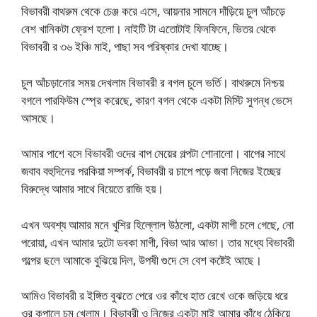
বিভাবরী বাথরুম থেকে চেঞ্জ করে এসে, আয়নার সামনে দাঁড়িয়ে চুল আঁচড়ে
বেশ খানিকটা ফ্রেশ হলো। নাইটি টা এতোটাই ফিনফিনে, ভিতর থেকে
বিভাবরী র ৩৬ ইঞ্চি মাই, পাছা সব পরিষ্কার দেখা যাচ্ছে।
চুল আঁচড়ানোর সময় দেখলাম বিভাবরী র বগল চুলে ভর্তি। বাথরুমে নিশ্চয়
বগলে পারফিউম স্প্রে করেছে, কারণ বগল থেকে একটা মিস্টি সুগন্ধ ভেসে
আসছে।
আমার পাশে বসে বিভাবরী ওদের বাপ মেয়ের গল্পটা শোনালো। বাপের সাথে
জবাব বহুদিনের পরকিয়া সম্পর্ক, বিভাবরী র চাপে পড়ে জবা নিজের ইচ্ছের
বিরুদ্ধে আমার সাথে বিয়েতে রাজি হয়।
এখন অবশ্য আমার মনে খুশির হিল্লোল উঠলো, একটা মাগী চলে গেছে, নো
পরোয়া, এখন আমার দুটো ডবকা মাগী, বিভা আর আভা। তার মধ্যে বিভাবরী
গল্পের ছলে আমাকে বুঝিয়ে দিল, উপষী গুদে সে বেশ কষ্টেই আছে।
আমিও বিভাবরী র ইঙ্গিত বুঝতে পেরে ওর কাঁধে হাত রেখে ওকে জড়িয়ে ধরে
ওর কপালে চুমু খেলাম। বিভাবরী ও নিজের একটা মাই আমার কাঁধে ঠেকিয়ে