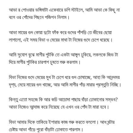
আভা র শোওয়ার ভঙ্গিমাটা একেবারে ডগি স্টাইলে, আমি আভা কে কিছু না
বলে ওর পোঁদের পিছনে পজিশন নিলাম।
আভা মায়ের গুদ কোয়া দুটো ফাঁক করে গুদের পাঁপড়ি তে জীবের ছোয়া
লাগালো, এই সময় বিভা ও মেয়ের মাথা টা নিজের গুদে চেপে ধরেছে।
আমি সুযোগ বুঝে মাগীর পুটকি তে একটা আঙ্গুল ঢুকিয়ে, লকলকে জিভ টা
দিয়ে মাগীর পুটকির চারপাশ চুষতে শুরু করলাম।
বিভা নিজের গুদে মেয়ের মুখ টা চেপে ধরে গুদ চোষাচ্ছে, আহা কি আনন্দময়
দৃশ্য, মেয়ে মায়ের গুদ খাচ্ছে, আর আমি মাগীর গাঁড় মারার প্রস্তুতি নিচ্ছি।
কিন্তু এতো সহজে কি আর কচি আচোদা পাছায় বাঁড়া ঢোকানোর সম্ভব?
আভা নিজেও আন্দাজ করে নিয়েছে যে এখন ওর পোঁদ টা মারা হবে।
বিভা আমার দিকে তাকিয়ে ইশারায় কাজ শুরু করতে বললো। আধ ঘন্টার
চেষ্টায় আভা গাঁড়ে পুরো বাঁড়াটা ঢোকাতে পারলাম।