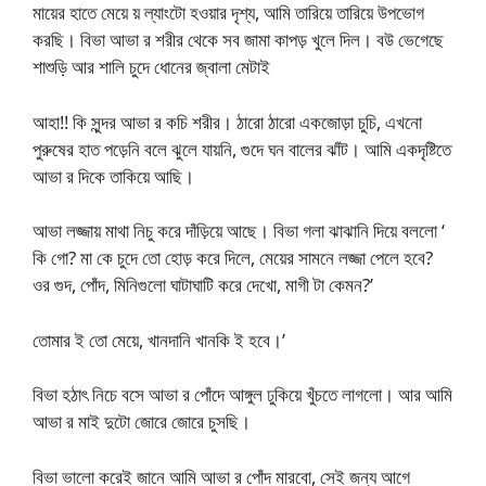
মায়ের হাতে মেয়ে য় ল্যাংটো হওয়ার দৃশ্য, আমি তারিয়ে তারিয়ে উপভোগ
করছি। বিভা আভা র শরীর থেকে সব জামা কাপড় খুলে দিল। বউ ভেগেছে
শাশুড়ি আর শালি চুদে ধোনের জ্বালা মেটাই
আহা!! কি সুন্দর আভা র কচি শরীর। ঠারো ঠারো একজোড়া চুচি, এখনো
পুরুষের হাত পড়েনি বলে ঝুলে যায়নি, গুদে ঘন বালের ঝাঁট। আমি একদৃষ্টিতে
আভা র দিকে তাকিয়ে আছি।
আভা লজ্জায় মাথা নিচু করে দাঁড়িয়ে আছে। বিভা গলা ঝাঝানি দিয়ে বললো ‘
কি গো? মা কে চুদে তো হোড় করে দিলে, মেয়ের সামনে লজ্জা পেলে হবে?
ওর গুদ, পোঁদ, মিনিগুলো ঘাটাঘাটি করে দেখো, মাগী টা কেমন?’
তোমার ই তো মেয়ে, খানদানি খানকি ই হবে।’
বিভা হঠাৎ নিচে বসে আভা র পোঁদে আঙ্গুল ঢুকিয়ে খুঁচতে লাগলো। আর আমি
আভা র মাই দুটো জোরে জোরে চুসছি।
বিভা ভালো করেই জানে আমি আভা র পোঁদ মারবো, সেই জন্য আগে