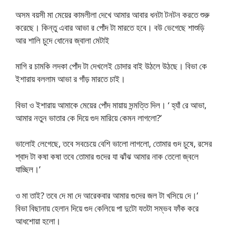
অসম বয়সী মা মেয়ের কামলীলা দেখে আমার আবার ধনটা টনটন করতে শুরু
করেছে। কিন্তু এবার আভা র পোঁদ টা মারতে হবে। বউ ভেগেছে শাশুড়ি
আর শালি চুদে ধোনের জ্বালা মেটাই
মাগি র চামকি লদকা পোঁদ টা দেখলেই চোদার বাই উঠলে উঠছে। বিভা কে
ইশারায় বললাম আভা র গাঁড় মারতে চাই।
বিভা ও ইশারায় আমাকে মেয়ের পোঁদ মায়ায় সন্মত্তি দিল। ‘ হ্যাঁ রে আভা,
আমার নতুন ভাতার কে দিয়ে গুদ মারিয়ে কেমন লাগলো?’
ভালোই লেগেছে, তবে সবচেয়ে বেশি ভালো লাগলো, তোমার গুদ চুষে, রসের
শ্বাদ টা কষা কষা তবে তোমার গুদের যা ঝাঁঝ আমার নাক তেলো জ্বলে
যাচ্ছিল।’
ও মা তাই? তবে দে মা দে আরেকবার আমার গুদের জল টা খসিয়ে দে।’
বিভা বিছানায় হেলান দিয়ে গুদ কেলিয়ে পা দুটো যতটা সম্ভব ফাঁক করে
আধশোয়া হলো।