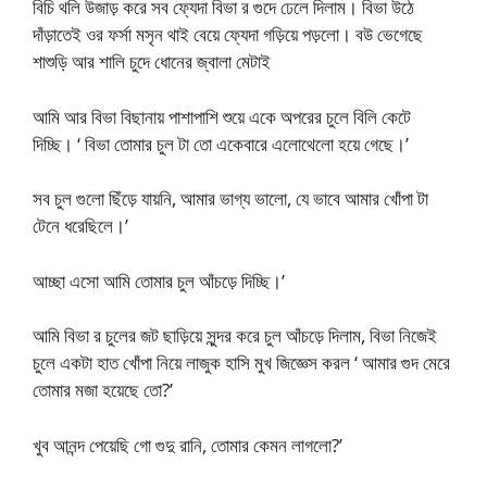
বিচি থলি উজাড় করে সব ফ্যেদা বিভা র গুদে ঢেলে দিলাম। বিভা উঠে
দাঁড়াতেই ওর ফর্সা মসৃন থাই বেয়ে ফ্যেদা গড়িয়ে পড়লো। বউ ভেগেছে
শাশুড়ি আর শালি চুদে ধোনের জ্বালা মেটাই
আমি আর বিভা বিছানায় পাশাপাশি শুয়ে একে অপরের চুলে বিলি কেটে
দিচ্ছি। ‘ বিভা তোমার চুল টা তো একেবারে এলোথেলো হয়ে গেছে।’
সব চুল গুলো ছিঁড়ে যায়নি, আমার ভাগ্য ভালো, যে ভাবে আমার খোঁপা টা
টেনে ধরেছিলে।’
আচ্ছা এসো আমি তোমার চুল আঁচড়ে দিচ্ছি।’
আমি বিভা র চুলের জট ছাড়িয়ে সুন্দর করে চুল আঁচড়ে দিলাম, বিভা নিজেই
চুলে একটা হাত খোঁপা নিয়ে লাজুক হাসি মুখ জিজ্ঞেস করল ‘ আমার গুদ মেরে
তোমার মজা হয়েছে তো?’
খুব আনন্দ পেয়েছি গো গুদু রানি, তোমার কেমন লাগলো?’