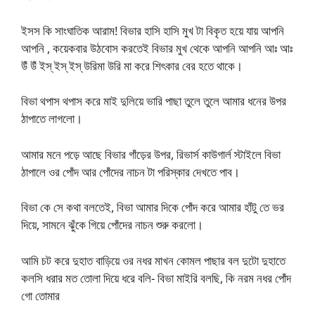
ইসস কি সাংঘাতিক আরাম! বিভার হাসি হাসি মুখ টা বিকৃত হয়ে যায় আপনি
আপনি , কয়েকবার উঠবোস করতেই বিভার মুখ থেকে আপনি আপনি আঃ আঃ
উঁ উঁ ইস্ ইস্ ইস্ উরিমা উরি মা করে শিৎকার বের হতে থাকে।
বিভা থপাস থপাস করে মাই দুলিয়ে ভারি পাছা তুলে তুলে আমার ধনের উপর
ঠাপাতে লাগলো।
আমার মনে পড়ে আছে বিভার গাঁড়ের উপর, রিভার্স কাউগার্ল স্টাইলে বিভা
ঠাপালে ওর পোঁদ আর পোঁদের নাচন টা পরিস্কার দেখতে পাব।
বিভা কে সে কথা বলতেই, বিভা আমার দিকে পোঁদ করে আমার হাঁটু তে ভর
দিয়ে, সামনে ঝুঁকে গিয়ে পোঁদের নাচন শুরু করলো।
আমি চট করে দুহাত বাড়িয়ে ওর নধর মাখন কোমল পাছার বল দুটো দুহাতে
কলসি ধরার মত তোলা দিয়ে ধরে বলি- বিভা মাইরি বলছি, কি নরম নধর পোঁদ
গো তোমার