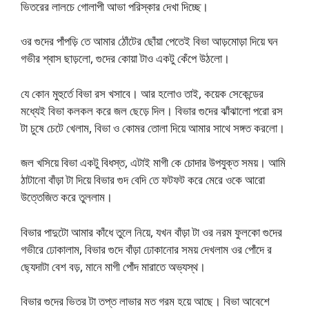
ভিতরের লালচে গোলাপী আভা পরিস্কার দেখা দিচ্ছে।
ওর গুদের পাঁপড়ি তে আমার ঠোঁটের ছোঁয়া পেতেই বিভা আড়মোড়া দিয়ে ঘন
গভীর শ্বাস ছাড়লো, গুদের কোয়া টাও একটু কেঁপে উঠলো।
যে কোন মুহুর্তে বিভা রস খসাবে। আর হলোও তাই, কয়েক সেকেন্ডের
মধ্যেই বিভা কলকল করে জল ছেড়ে দিল। বিভার গুদের ঝাঁঝালো পরো রস
টা চুষে চেটে খেলাম, বিভা ও কোমর তোলা দিয়ে আমার সাথে সঙ্গত করলো।
জল খসিয়ে বিভা একটু বিধস্ত, এটাই মাগী কে চোদার উপযুক্ত সময়। আমি
ঠাটানো বাঁড়া টা দিয়ে বিভার গুদ বেদি তে ফটফট করে মেরে ওকে আরো
উত্তেজিত করে তুললাম।
বিভার পাদুটো আমার কাঁধে তুলে নিয়ে, যখন বাঁড়া টা ওর নরম ফুলকো গুদের
গভীরে ঢোকালাম, বিভার গুদে বাঁড়া ঢোকানোর সময় দেখলাম ওর পোঁদে র
ছ্যেদাটা বেশ বড়, মানে মাগী পোঁদ মারাতে অভ্যস্থ।
বিভার গুদের ভিতর টা তপ্ত লাভার মত গরম হয়ে আছে। বিভা আবেশে