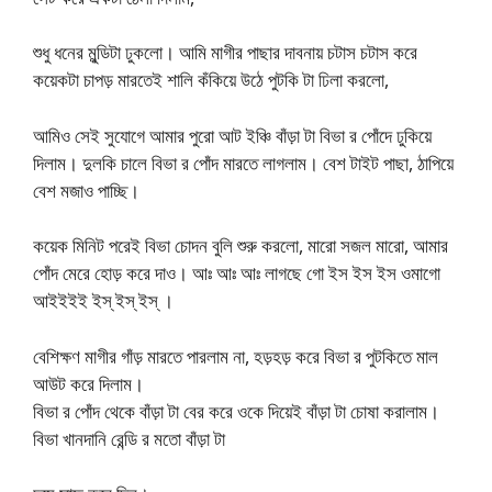
শুধু ধনের মুন্ডিটা ঢুকলো। আমি মাগীর পাছার দাবনায় চটাস চটাস করে
কয়েকটা চাপড় মারতেই শালি কঁকিয়ে উঠে পুটকি টা ঢিলা করলো,
আমিও সেই সুযোগে আমার পুরো আট ইঞ্চি বাঁড়া টা বিভা র পোঁদে ঢুকিয়ে
দিলাম। দুলকি চালে বিভা র পোঁদ মারতে লাগলাম। বেশ টাইট পাছা, ঠাপিয়ে
বেশ মজাও পাচ্ছি।
কয়েক মিনিট পরেই বিভা চোদন বুলি শুরু করলো, মারো সজল মারো, আমার
পোঁদ মেরে হোড় করে দাও। আঃ আঃ আঃ লাগছে গো ইস ইস ইস ওমাগো
আইইইই ইস্ ইস্ ইস্ ।
বেশিক্ষণ মাগীর গাঁড় মারতে পারলাম না, হড়হড় করে বিভা র পুটকিতে মাল
আউট করে দিলাম।
বিভা র পোঁদ থেকে বাঁড়া টা বের করে ওকে দিয়েই বাঁড়া টা চোষা করালাম।
বিভা খানদানি রেন্ডি র মতো বাঁড়া টা