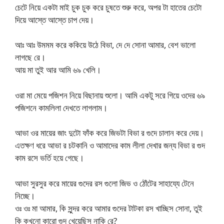
চেটে নিয়ে একটা মাই চুক চুক করে চুষতে শুরু করে, অপর টা হাতের চেটো
দিয়ে আস্তে আস্তে চাপ দেয়।
আঃ আঃ উমমম করে ককিয়ে উঠে বিভা, দে দে সোনা আমার, বেশ ভালো
লাগছে রে।
আয় মা তুই আর আমি ৬৯ খেলি।
ওরা মা মেয়ে পজিশন নিয়ে বিছানায় শুলো। আমি একটু সরে গিয়ে ওদের ৬৯
পজিশনে কামলিলা দেখতে লাগলাম।
আভা ওর মায়ের জাং দুটো ফাঁক করে জিভটা বিভা র গুদে চালান করে দেয়।
এতক্ষণ ধরে আভা র চটকানি ও আমাদের কাম লীলা দেখার জন্য বিভা র গুদ
কাম রসে ভর্তি হয়ে গেছে।
আভা সুরসুর করে মায়ের গুদের রস গুলো জিভ ও ঠোঁটের সাহায্যে টেনে
নিচ্ছে।
ওঃ ওঃ মা আমার, কি সুন্দর করে আমার গুদের টাটকা রস খাচ্ছিস সোনা, তুই
কি কখনো কারো গুদ খেয়েছিস নাকি রে?