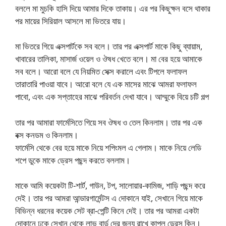
বললে মা মুচকি হাসি দিয়ে আমার দিকে তাকায়। এর পর কিছুক্ষন বসে থাকার
পর মায়ের সিরিয়াল আসলে মা ভিতরে যায়।
মা ভিতরে গিয়ে এক্সপার্টকে সব বলে। তার পর এক্সপার্ট মাকে কিছু ব্যায়াম,
খাবারের তালিকা, মাসার্জ ওয়েল ও ঔষধ খেতে বলে। মা বের হয়ে আমাকে
সব বলে। আরো বলে যে নিয়মিত সেক্স করালে এবং টিপলে ফলাফল
তারাতারি পাওয়া যাবে। আরো বলে যে এক মাসের মাঝে আমরা ফলাফল
পাবো, এবং এক সপ্তাহের মাঝে পরিবর্তন দেখা যাবে। আম্মুকে বিয়ে চটি গল্প
তার পর আমারা ফার্মেসিতে গিয়ে সব ঔষধ ও তেল কিনলাম। তার পর এক
বক্স কনডম ও কিনলাম।
ফার্মেসি থেকে বের হয়ে মাকে নিয়ে শপিংমল এ গেলাম। মাকে নিয়ে লেডি
শপে ডুকে মাকে ড্রেস পছন্দ করতে বললাম।
মাকে আমি কয়েকটা টি-শার্ট, গাউন, টপ, সালোয়ার-কামিজ, শাড়ি পছন্দ করে
দেই। তার পর আমরা আন্ডারগার্মেন্টস এ দোকানে যাই, সেখানে গিয়ে মাকে
বিভিন্ন ধরনের কয়েক সেট ব্রা-পেন্টি কিনে দেই। তার পর আমরা একটা
দোকানে ঢুকে সেখান থেকে লাভ বার্ড দের জন্য রাখে কাপল ড্রেস কিন।