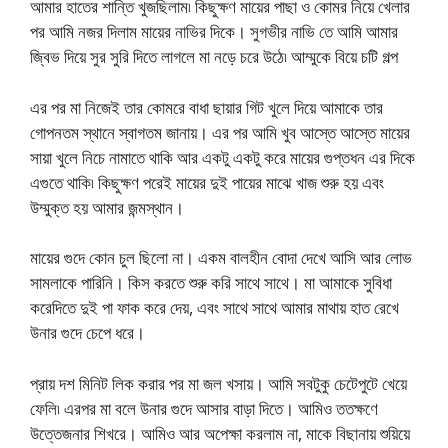
আমার হাতের শান্তি খুজছিলাম৷ কিছুক্ষণ মায়ের পাছা ও কোমর নিয়ে খেলার
পর আমি নজর দিলাম মায়ের নাভির দিকে। সুগভীর নাভি তে আমি আমার
জ্বিভ দিয়ে সুর সুরি দিতে লাগলে মা নড়ে চরে উঠে৷ আম্মুকে বিয়ে চটি গল্প
এর পর মা নিজেই তার কোমরে বাধা ছায়ার গিট খুলে দিয়ে আমাকে তার
গোপনতম স্থানে স্বাগতম জানায়। এর পর আমি খুব আস্তে আস্তে মায়ের
সায়া খুলে নিচে নামাতে থাকি আর একটু একটু করে মায়ের গুপ্তধন এর দিকে
এগুতে থাকি৷ কিছুক্ষণ পরেই মায়ের দুই পায়ের মাঝে খাজ শুরু হয় এবং
উম্মুক্ত হয় আমার জন্মস্থান।
মায়ের গুদে কোন চুল ছিলো না। একম বালহীন বোদা দেখে আসি আর লোভ
সামলাকে পারিনি। কিস করতে শুরু করি সাথে সাথে। মা আমাকে সুবিধা
করেদিতে দুই পা ফাক করে দেয়, এবং সাথে সাথে আমার মাথায় হাত রেখে
উনার গুদে চেপে ধরে।
প্রায় দশ মিনিট লিক করার পর মা জল খসায়। আমি সবটুকু চেটেপুটে খেয়ে
ফেলি৷ এরপর মা বলে উনার গুদে আসার বাড়া দিতে। আমিও ততক্ষণে
উত্তেজনার শিখরে। আমিও আর অপেক্ষা করলাম না, মাকে বিছানায় শুয়িয়ে