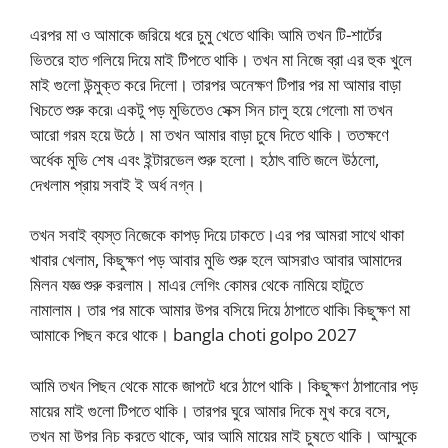
এরপর মা ও আমাকে জরিয়ে ধরে চুমু খেতে থাকি৷ আমি তখন টি-শার্টের
ভিতরে হাত গলিয়ে দিয়ে মাই টিপতে থাকি। তখন মা নিজে ব্রা এর হুক খুলে
মাই গুলো উন্মুক্ত করে দিলো। তারপর অনেক্ষণ টিপার পর মা আমার বাড়া
খিচতে শুরু করে৷ একটু পড় মুভিতেও সেক্স সিন চালু হয়ে গেলো৷ মা তখন
আরো গরম হয়ে উঠে। মা তখন আমার বাড়া চুষে দিতে থাকি। ততক্ষণে
অর্ধেক মুভি শেষ এবং ইন্টারভেল শুরু হলো। হঠাৎ বাতি জলে উঠলো,
দেখলাম প্রায় সবাই ই অর্ধ নগ্ন।
তখন সবাই ব্যস্ত নিজেকে কাপড় দিয়ে ঢাকতে।এর পর আমরা সাথে থাকা
খাবার খেলাম, কিছুক্ষণ পড় আবার মুভি শুরু হলে আসরাও আবার আমাদের
মিলন যজ্ঞ শুরু করলাম। মাএর লেগিং কোমর থেকে নামিয়ে হাটুতে
নামালাম। তার পর মাকে আমার উপর বসিয়ে দিয়ে ঠাপাতে থাকি৷ কিছুক্ষণ মা
আমাকে পিছন করে থাকে। bangla choti golpo 2027
আমি তখন পিছন থেকে মাকে জাপটে ধরে ঠাপে থাকি। কিছুক্ষণ ঠাপানোর পড়
মায়ের মাই গুলো টিপতে থাকি। তারপর ঘুরে আমার দিকে মুখ করে বসে,
তখন মা উপর নিচ করতে থাকে, আর আমি মায়ের মাই চুষতে থাকি। আম্মুকে