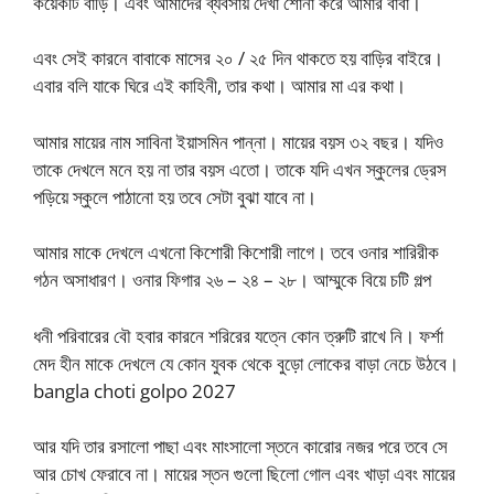
কয়েকটি বাড়ি। এবং আমাদের ব্যবসায় দেখা শোনা করে আমার বাবা।
এবং সেই কারনে বাবাকে মাসের ২০ / ২৫ দিন থাকতে হয় বাড়ির বাইরে।
এবার বলি যাকে ঘিরে এই কাহিনী, তার কথা। আমার মা এর কথা।
আমার মায়ের নাম সাবিনা ইয়াসমিন পান্না। মায়ের বয়স ৩২ বছর। যদিও
তাকে দেখলে মনে হয় না তার বয়স এতো। তাকে যদি এখন স্কুলের ড্রেস
পড়িয়ে স্কুলে পাঠানো হয় তবে সেটা বুঝা যাবে না।
আমার মাকে দেখলে এখনো কিশোরী কিশোরী লাগে। তবে ওনার শারিরীক
গঠন অসাধারণ। ওনার ফিগার ২৬ – ২৪ – ২৮। আম্মুকে বিয়ে চটি গল্প
ধনী পরিবারের বৌ হবার কারনে শরিরের যত্নে কোন ত্রুটি রাখে নি। ফর্শা
মেদ হীন মাকে দেখলে যে কোন যুবক থেকে বুড়ো লোকের বাড়া নেচে উঠবে।
bangla choti golpo 2027
আর যদি তার রসালো পাছা এবং মাংসালো স্তনে কারোর নজর পরে তবে সে
আর চোখ ফেরাবে না। মায়ের স্তন গুলো ছিলো গোল এবং খাড়া এবং মায়ের