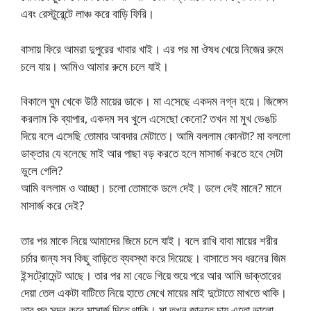
এবং রেস্টুরেন্টে লাঞ্চ করে বাড়ি ফিরি।
বাসায় ফিরে আমরা দুপুরের খাবার খাই। এর পর মা ঔষধ খেয়ে নিজের রুমে
চলে যায়। আমিও আমার রুমে চলে যাই।
বিকালে ঘুম খেকে উঠি মায়ের ডাকে। মা এসেছে একদম নগ্ন হয়ে। জিঙ্গেস
করলাম কি ব্যাপার, একদম সব খুলে এসেছো কেনো? তখন মা মুখ ভেঙচি
দিয়ে বলে এসেছি তোমার আবদার মেটাতে। আমি বললাম কোনটা? মা বললো
ডাক্তার যে বলেছে মাই আর পাছা বড় করতে হলে মাসার্জ করতে হবে সেটা
ভুলে গেলি?
আমি বললাম ও আচ্ছা। চলো তোমাকে ডলে দেই। ডলে দেই মানে? মানে
মাসার্জ করে দেই?
তার পর মাকে নিয়ে আমাদের জিমে চলে যাই। বলে রাখি বাবা মায়ের শরীর
চর্চার জন্য সব কিছু বাড়িতে ব্যবস্থা করে দিয়েছে। বাসাতে সব ধরনের জিম
ইন্সট্রোমেন্ট আছে। তার পর মা বেডে গিয়ে শুয়ে পরে আর আমি ডাক্তারের
দেয়া তেল একটা বাটিতে নিয়ে হাতে মেখে মায়ের মাই দুটোতে মাখতে থাকি।
তার পর সুন্দর করে মাসার্জ দিতে থাকি। মা তখন জানতে চায় এতো ভালো