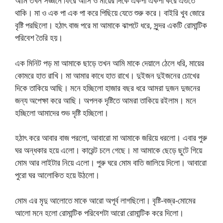
আমি তখন সজ্ঞানে ফিরে আসি ও মায়ের দিকে একপা একপা করে এগুতে
থাকি। মা ও এক পা এক পা করে পিছিয়ে যেতে শুরু করে। বাইরি খুব জোরে
বৃষ্টি পরছিলো। হঠাৎ বাজ পরে মা আমাকে ঝাপটে ধরে, সুন্দর একটি রোমান্টিক
পরিবেশ তৈরি হয়।
এক মিনিট পড় মা আমাকে ছাড়ে তখন আমি মাকে দেয়ালে ঠেলে ধরি, মায়ের
কোমরে হাত রাখি। মা আমার কাধে হাত রাখে। দুইজন দুইজনের চোখের
দিকে তাকিয়ে আছি। মনে হচ্ছিলো হাজার বছর ধরে আমরা দুজন দুজনের
জন্য অপেক্ষা করে আছি। অপলক দৃষ্টিতে আমরা তাকিয়ে রইলাম। মনে
হচ্ছিলো আমাদের শুভ দৃষ্টি হচ্ছিলো।
হঠাৎ করে আবার বাজ পরলো, আবারো মা আমাকে জরিয়ে ধরলো। এবার পুরু
ঘর অন্ধকার হয়ে এলো। কারেন্ট চলে গেছে। মা আমাকে ছেড়ে ছুটে গিয়ে
মোম আর লাইটার নিয়ে এলো। পুরু ঘরে মোম বাতি জালিয়ে দিলো। আবারো
পুরো ঘর আলোকিত হয়ে উঠলো।
মোম এর মৃদু আলোতে মাকে আরো অপূর্ব লাগছিলো। বৃষ্টি-বজ্র-মোমের
আলো মনে হলো রোমান্টিক পরিবেশটা আরো রোমান্টিক করে দিলো।