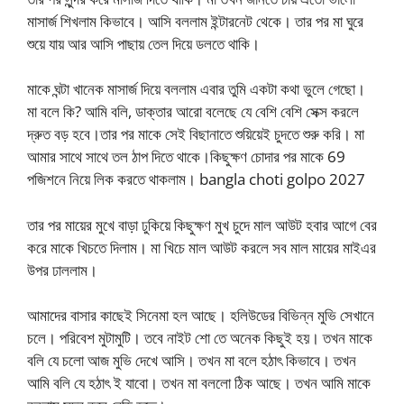
মাসার্জ শিখলাম কিভাবে। আসি বললাম ইন্টারনেট থেকে। তার পর মা ঘুরে
শুয়ে যায় আর আসি পাছায় তেল দিয়ে ডলতে থাকি।
মাকে ঘন্টা খানেক মাসার্জ দিয়ে বললাম এবার তুমি একটা কথা ভুলে গেছো।
মা বলে কি? আমি বলি, ডাক্তার আরো বলেছে যে বেশি বেশি সেক্স করলে
দ্রুত বড় হবে।তার পর মাকে সেই বিছানাতে শুয়িয়েই চুদতে শুরু করি। মা
আমার সাথে সাথে তল ঠাপ দিতে থাকে।কিছুক্ষণ চোদার পর মাকে 69
পজিশনে নিয়ে লিক করতে থাকলাম। bangla choti golpo 2027
তার পর মায়ের মুখে বাড়া ঢুকিয়ে কিছুক্ষণ মুখ চুদে মাল আউট হবার আগে বের
করে মাকে খিচতে দিলাম। মা খিচে মাল আউট করলে সব মাল মায়ের মাইএর
উপর ঢাললাম।
আমাদের বাসার কাছেই সিনেমা হল আছে। হলিউডের বিভিন্ন মুভি সেখানে
চলে। পরিবেশ মুটামুটি। তবে নাইট শো তে অনেক কিছুই হয়। তখন মাকে
বলি যে চলো আজ মুভি দেখে আসি। তখন মা বলে হঠাৎ কিভাবে। তখন
আমি বলি যে হঠাৎ ই যাবো। তখন মা বললো ঠিক আছে। তখন আমি মাকে