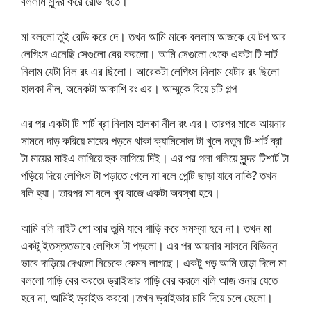
বললাম সুন্দর করে রেডি হতে।
মা বললো তুই রেডি করে দে। তখন আমি মাকে বললাম আজকে যে টপ আর
লেগিংস এনেছি সেগুলো বের করলো। আমি সেগুলো থেকে একটা টি শার্ট
নিলাম যেটা নিল রং এর ছিলো। আরেকটা লেগিংস নিলাম যেটার রং ছিলো
হালকা নীল, অনেকটা আকাশি রং এর। আম্মুকে বিয়ে চটি গল্প
এর পর একটা টি শার্ট ব্রা নিলাম হালকা নীল রং এর। তারপর মাকে আয়নার
সামনে দাড় করিয়ে মায়ের পড়নে থাকা ক্যামিসোল টা খুলে নতুন টি-শার্ট ব্রা
টা মায়ের মাইএ লাগিয়ে হুক লাগিয়ে দিই। এর পর গলা গলিয়ে সুন্দর টিশার্ট টা
পড়িয়ে দিয়ে লেগিংস টা পড়াতে গেলে মা বলে পেন্টি ছাড়া যাবে নাকি? তখন
বলি হ্যা। তারপর মা বলে খুব বাজে একটা অবস্থা হবে।
আমি বলি নাইট শো আর তুমি যাবে গাড়ি করে সমস্যা হবে না। তখন মা
একটু ইতস্ততভাবে লেগিংস টা পড়লো। এর পর আয়নার সাসনে বিভিন্ন
ভাবে দাড়িয়ে দেখলো নিচেকে কেমন লাগছে। একটু পড় আমি তাড়া দিলে মা
বললো গাড়ি বের করতে৷ ড্রাইভার গাড়ি বের করলে বলি আজ ওনার যেতে
হবে না, আমিই ড্রাইভ করবো।তখন ড্রাইভার চাবি দিয়ে চলে হেলো।