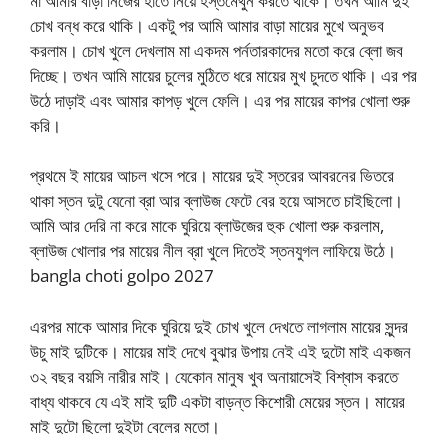
মা আমার বাড়া নিজের হাতে নিয়ে হস্তমৈথুন করতে থাকে। তখন আমি দুই
চোখ বন্ধ করে থাকি। একটু পর আমি আমার বাড়া মায়ের মুখে অনুভব
করলাম। চোখ খুলে দেখলাম মা একদম পর্নতারকাদের মতো করে ব্লো জব
দিচ্ছে। তখন আমি মায়ের চুলের মুঠিতে ধরে মায়ের মুখ চুদতে থাকি। এর পর
উঠে দাড়াই এবং আমার কাপড় খুলে ফেলি। এর পর মায়ের কাপর খোলা শুরু
করি।
প্রথমে ই মায়ের আচল খসে পরে। মায়ের দুই স্তরের আবরনের ভিতরে
থাকা স্তন দুটু যেনো ব্রা আর ব্লাউজ ফেটে বের হয়ে আসতে চাইছিলো।
আমি আর দেরি না করে মাকে ঘুরিয়ে ব্লাউজের হুক খোলা শুরু করলাম,
ব্লাউজ খোলার পর মায়ের নীল ব্রা খুলে দিতেই স্তনযুগল লাফিয়ে উঠে।
bangla choti golpo 2027
এরপর মাকে আমার দিকে ঘুরিয়ে দুই চোখ খুলে দেখতে লাগলাম মায়ের সুন্দর
উচু মাই দুটিকে। মায়ের মাই দেখে বুঝার উপায় নেই এই দুটো মাই একজন
৩২ বছর বয়সি নারীর মাই। যেকোন মানুষ খুব অনায়াসেই বিশ্বাস করতে
বাধ্য থাকবে যে এই মাই দুটি একটা বাড়ন্ত কিশোরী মেয়ের স্তন। মায়ের
মাই দুটো ছিলো দুইটা বেলের মতো।