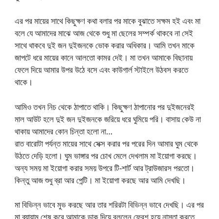
এর পর মায়ের সাথে কিছুক্ষণ কথা বলার পর মাকে বুঝাতে সক্ষম হই এবং মা
বলে যে আমাদের মাঝে আজ থেকে শুধু মা ছেলের সম্পর্ক থাকবে না সেই
সাথে থাকবে দুই জন দুইজনকে ভোক করার অধিকার। আমি তখন মাকে
জাপটে ধরে মায়ের কানে আলতো কামর দেই। মা তখন আমাকে বিছানায়
ফেলে দিয়ে আমার উপর উঠে বসে এবং কাউগার্ল স্টাইলে উঠবস করতে
থাকে।
আমিও তখন নিচ থেকে ঠাপাতে থাকি। কিছুক্ষণ ঠাপানোর পর দুইজনেরই
মাল আউট হলে দুই জন দুইজনকে জরিয়ে ধরে ঘুমিয়ে পরি। বাসায় কেউ না
থাকায় আমাদের কোন চিন্তা হলো না…
রাত বারোটা পর্যন্ত মায়ের সাথে সেক্স করার পর পরের দিন আমার ঘুম থেকে
উঠতে দেড়ি হলো। ঘুম ভাঙ্গার পর চোখ মেলে দেখলাম মা ইয়োগা করছে।
অন্য সময় মা ইয়োগা করার সময় উপরে টি-শার্ট আর ট্রাউজারস পরতো।
কিন্তু আজ শুধু ব্রা আর পেন্টি। মা ইয়োগা করছে আর আমি দেখছি।
মা বিভিন্ন ভাবে মুভ করছে আর তার শরিরটা বিভিন্ন ভাবে দেখছি। এর পর
মা ব্যায়াম শেষ করে আমাকে ডাক দিয়ে বললেন ফ্রেশ হয়ে নাস্তা করতে