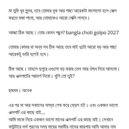
মা তুমি খুব সুন্দর, তবে তোমার বুক আর পাছা আরেকটা মাংসালো হলে সেক্স
করতে মজা পাবো, আর তোমাকেও আরো সেক্সি লাগবে।
আচ্ছা ঠিক আছে। তোর কেমন পছন্দ? bangla choti golpo 2027
তোমার কোমর বা অন্য সব ঠিক আছে তবে মাই দুটো আরো বড় আর পাছা
আরেকটু ভারি হলেই হবে।
ঠিক আছে। তাহলে দুপুরে এগুলো বড় করার তেল আর ঔষধ নিয়ে আসবো।
আর এক্সপার্টের পরামর্শ নিবো। খুশি তো তুই?
হুমমম। অনেক
এর পর মা আর সকালের নাস্তা শেষ করে ফ্রেশ হই। এবং একজন ভালো
এক্সপার্ট এর কাছে যাই…
আমি মাকে নিয়ে একজন ভালো মানের এক্সপার্ট এর কাছে যাই। সেখানে
কাউন্টারে ফর্ম পূরনের সময় মায়ের স্বামীর নামের জায়গায় আমি আমার নাম