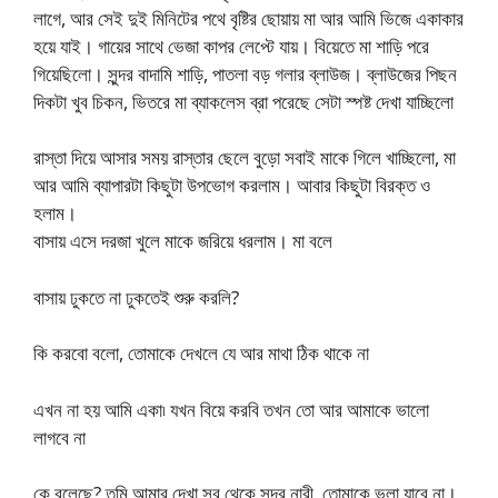
লাগে, আর সেই দুই মিনিটের পথে বৃষ্টির ছোয়ায় মা আর আমি ভিজে একাকার
হয়ে যাই। গায়ের সাথে ভেজা কাপর লেপ্টে যায়। বিয়েতে মা শাড়ি পরে
গিয়েছিলো। সুন্দর বাদামি শাড়ি, পাতলা বড় গলার ব্লাউজ। ব্লাউজের পিছন
দিকটা খুব চিকন, ভিতরে মা ব্যাকলেস ব্রা পরেছে সেটা স্পষ্ট দেখা যাচ্ছিলো
রাস্তা দিয়ে আসার সময় রাস্তার ছেলে বুড়ো সবাই মাকে গিলে খাচ্ছিলো, মা
আর আমি ব্যাপারটা কিছুটা উপভোগ করলাম। আবার কিছুটা বিরক্ত ও
হলাম।
বাসায় এসে দরজা খুলে মাকে জরিয়ে ধরলাম। মা বলে
বাসায় ঢুকতে না ঢুকতেই শুরু করলি?
কি করবো বলো, তোমাকে দেখলে যে আর মাথা ঠিক থাকে না
এখন না হয় আমি একা৷ যখন বিয়ে করবি তখন তো আর আমাকে ভালো
লাগবে না
কে বলেছে? তুমি আমার দেখা সব থেকে সুন্দর নারী, তোমাকে ভুলা যাবে না।