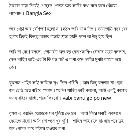
ঠাটামো বাড়া নিয়েই গোছলে গেলাম আর ভাবির কথা মনে করে খেঁচতে
লাগলাম। Bangla Sex
তবে খেঁচা আর বেশিক্ষণ হলো না।হঠাৎ ভাবি ডাক দিল। তাড়াতাড়ি করে বের
হলাম ঠিকই কিন্তু আমার বাড়াটা ঠান্ডা হয়নি ফলে তা উচু হয়ে ছিল।
ভাবি তা দেখে বললো, তোমারটা অত বড় কেন?আমিও বোকার মতো বললাম,
কেন শাহিন ভাই-এর টা কি বড় না? এ কথা শুনে ভাবির মুখটা কালো হয়ে
গেল।
বুঝলাম শাহিন ভাই ভাবিকে সুখ দিতে পারিনি। আর কিছু বললাম না।দুই
জন রেডি হয়ে বাইরে গেলাম।পরদিন শাহিন ভাই বললো, আমি একটু কাজের
জন্য বাইরে যাচ্ছি, পরশু ফিরবো। vabi panu golpo new
বুশরা এ কয়দিন তোমাকে সব ঘুরিয়ে দেখাবে। আমি ফিরে সবাই একসঙ্গে
বেড়াতে যাবো।আমি তো শুনে খুব খুশি। শাহিন ভাই চলে যাওয়ার পরে দুই
জন গোসল করে বাইরে যাওয়ার কথা।