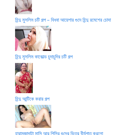
হিন্দু মুসলিম চটি গল্প – বিধবা আয়েশার গুদে হিন্দু রমেশের চোদা
হিন্দু মুসলিম কাকোল্ড চুদাচুদির চটি গল্প
হিন্দু আন্টিকে করার গল্প
হারামজাদাটা মাসি আর পিসির গুদের ভিতর বীর্যপাত করলো