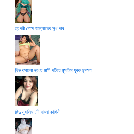
হুরপরী চোদে জান্নাতের সুখ পাব
হিন্দু রসালো দুধের মাগী পটিয়ে মুসলিম যুবক চুদলো
হিন্দু মুসলিম চটি বাংলা কাহিনী