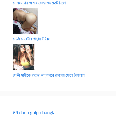
সেলসম্যান আমার ভেজা গুদ চেটে দিলো
সেক্সি মেয়েটার পাছায় বীর্যরস
সেক্সি মাগীকে রাতের অন্ধকারে রাস্তায় ফেলে ঠাপালাম
69 choti golpo bangla