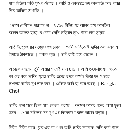
গাল দিচ্ছিল অতি সুখের ঠেলায় । আমি ও একহাতে দুধ কচলাচ্ছি আর কমর
দিয়ে ভাবিকে ঠাপাচ্ছি ।
এভাবে বেসিক্ষন পারলাম না। ৭ /১০ মিনিট পর আমার হয়ে আসছিল ।
আমার অনেক ইচ্ছা যে কোন সেক্সি মহিলার মুখে গালে মাল ছাড়ার ।
অতি উত্তেজনার মধ্যেও শখ চাপল । আমি ভাবিকে ইচ্ছাটার কথা বললাম
ঠাপাতে ঠাকপাতে । অবাক কান্ড । ভাবি রাজি হয়ে গেলেন ।
আমাকে বললেন তুমি আমার গালেই মাল ছাড় । আমি তৎক্ষণাৎ গুদ থেকে
ধন বের করে ভাবির প্রায় ভাবির দুধের উপরে বসেই ভিজা ধন খেচতে
লাগলাম ভাবির মুখ লক্ষ করে । এদিকে ভাবি হা করে আছে । Bangla
Choti
ভাবির ফর্সা ঘামে ভিজা গাল চকচক করছে । ক্রমশ আমার ধনের আগা ফুলে
উঠল । গোটা সরিলের সব সুখ এর বিস্ফোরণ ঘটল আমার বাড়ায় ।
চিরিক চিরিক করে প্রায় এক কাপ ধন আমি ভাবির চকচকে সেক্সি ফর্সা গালে