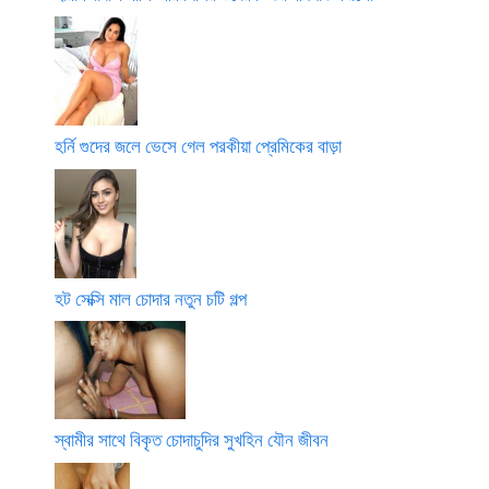
হর্নি গুদের জলে ভেসে গেল পরকীয়া প্রেমিকের বাড়া
হট সেক্সি মাল চোদার নতুন চটি গল্প
স্বামীর সাথে বিকৃত চোদাচুদির সুখহিন যৌন জীবন