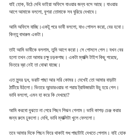
যাই হোক, উঠে দেখি ভাইয়া অফিসে যাওয়ার জন্য বসে আছে। যাওয়ার
আগে আমাকে বললো, বুশরা তোমাকে সব ঘুরিয়ে দেখাবে।
আমি অফিসে যাচ্ছি।একটু পরে ভাবী বললো, যাও গোসল করো, বের হবো।
কিন্তু বাথরুম একটা।
তাই আমি ভাবীকে বললাম, তুমি আগে করো। সে গোসলে গেল। যখন বের
হলো তখন তো আমার চক্ষু চড়কগাছ। একটা ম্যাক্সি টাইপ কিছু পরেছে,
ভিতরে ব্রা নেই তা বোঝা যাচ্ছে।
এত সুন্দর দুধ, ভরাট পাছা আর সরি কোমর। দেখেই তো আমার বাড়াটা
ঠাটিয়ে উঠলো। ভিতরে আন্ডারওয়ার না পরায় ট্রাউজারটা উচু হয়ে গেল।
ভাবি বললো, এমন হা করে কি দেখছো?
আমি করবো বুঝতে না পেরে পিছন পিঝন গেলাম। ভাবি কাপড় চেঞ্জ করার
জন্য রুমে ঢুকলো। দেখি, ভাবি ম্যাক্সিটা খুলে ফেললো।
তবে আমার দিকে পিছন ফিরে থাকাই শুধু পাছাটাই দেখতে পেলাম। যাই হোক