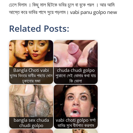
ঢেলে দিলাম । কিছু মাল ছিটকে ভবির চুলে বা বুকে পরল । আর আমি
আস্তে করে ভাবির পাসে সুয়ে পড়লাম। vabi panu golpo new
Related Posts:
Bangla Choti vabi
chuda chudi golpo
ঘুমের ভিতরে ভাবীর পাছায় ধোন
পুরোনো সেই ভোদার কথা যায়
ঢুকানোর মজা
কি ভোলা
bangla sex chuda
vabi choti golpo ফর্সা
chudi golpo
ভাবির মুখে বীর্যপাত করলাম