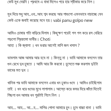
কেউ মুখ দেয়নি। প্রথমে এ বাধা দিলেও পরে হার স্বীকার করে নিল।
মুখ দিয়ে শুধু আহ..ওহ..আহ শব্দ করছে আর পাগুলো এমনভাবে নাচাচ্ছে যেন
কেউ একে জবাই করেছে মনে হয়। vabi panu golpo new
আমিও চোষার গতি বাড়িয়ে দিলাম। কিছুক্ষণ পরেই গল গল করে রস বেরিয়ে
পড়লো প্রিয়তমা ভাবীর। Choti
আহা । কি জ্বালা । ধন ভরার আগেই মাগি জল খসাল ?
ভাবলাম আজ আমার আর হবে না । কিন্তু না । ভাবি আমাকে বললেন তার
গুদ রেখে দুধ চুষতে । আমি আর কি করবো। চুসেতে শুরু করলাম দুইটা
ডাবের মত দুধ ।
খানিক পর ভাবি আমাকে বললেন এবার ধন ঢূকাও গুদে । আমিও চাইছিলাম
তাই । ধন ধরে গুদের মুখে লাগালাম। আস্তে করে কমর দিয়ে জাঁতা দিতেই
পিছলা গুদ আমার ধন পুরটাই গিলে নিল ।
আহ… আহ… আ…হ… মাগির পোলা আমারে চুদ। চুদে বাচ্চা বানা । ভাবি