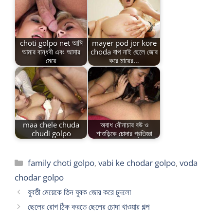
choti golpo net আমি
mayer pod jor kore
আমার বান্ধবী এবং আমার
choda বাপ নাই ছেলে জোর
মেয়ে
করে মায়ের…
maa chele chuda
অবাধ যৌনাচার বউ ও
chudi golpo
শাশুড়িকে চোদার প্রতিজ্ঞা
Categories
family choti golpo
,
vabi ke chodar golpo
,
voda
chodar golpo
যুবতী মেয়েকে তিন যুবক জোর করে চুদলো
ছেলের রোগ ঠিক করতে ছেলের চোদা খাওয়ার গল্প