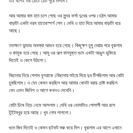
এই বলেই ওর ঠোটে ঠোট পুরে দিলাম।
আর আমার বাম হাত চলে গেছে ওর সুন্দর ফর্সা দুধের ওপর।হঠাৎ আমার
বাড়াটা একটা নরম হাতেরস্পর্শ পেল। দেখি ও হাত দিয়ে আমার বাড়াটা ধরে
আছে।
ততক্ষণে ডান্ডার অবস্থা আগুন হয়ে গেছে। কিছুক্ষণ চুমু দেয়ার পরে বুঝলাম
ও কামুক হয়ে গেছে। আমু ওর অল্প বালযুক্ত গুদে একটা আঙুল ডুকিয়ে
দিতেই ও কেপে উঠলো।
বিছানায় নিয়ে গেলাম বুশরাকে।বিছানায় শুইয়ে দিয়ে দুধ টিপছিলাম আর বোটা
চুষছিলাম। ও যেন কেমন করছিল আর আমার ধোনটা ধরার চেষ্টা করছিল
যেন এমন জিনিস ও আগে কখনও দেখেনি।
বোটা চিষে নিচে নেমে আসলাম। দেখি ওর ভোদাটাও গোলাপী আর রসে
টুইটম্বুর হয়ে আছে। খুব লোব লাগলো।
গুদে জিব দিতেই ও কেমন ছটফট শুরু করে দিল। বুঝলাম এর আগে এখানে