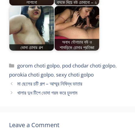
লাগানো
বসকে দিয়ে বউ চোদানো – ২
অবাধ যৌনাচার বউ ও
ভোদা চোদার গল্প
শাশুড়িকে চোদার প্রতিজ্ঞা
Categories
gorom choti golpo
,
pod chodar choti golpo
,
porokia choti golpo
,
sexy choti golpo
মা ছেলের চটি গল্প – আম্মুর নিষিদ্ধ ভাতার
খালার দুধ টিপে ভোদা গরম করে চুদলাম
Leave a Comment