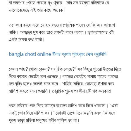
না তরুণের প্রেমে পরেছে মুখ থুবড়ে। তার মত বয়স্কা মহিলাকে যে
ভালোবেসেছে এই তার কাছে অনেক।
৩৫ বছর বয়সে এসে যে ২০ বছরের প্রেমিক পাবেন সে কি আর জানতো
নাকি। অশ্রদ্ধ মুখ করে তাও ফোনটা কানে ধরলো। ড্যাবরাপালের ওই
একই অযথা কথা বার্তা।
bangla choti online টিনার প্রথম গ্যাংব্যাং সেক্স ফ্যান্টাসি
কেমন আছ? খোকা কেমন? সব ঠিক চলছে?” সব কিছুর খুচরো উত্তর দিতে
দিতে কাজের মেয়েটা চলে এসেছে। কাজের মেয়েটার মাথায় পালের বলদের
মত বুদ্ধি হলেও ভালই কাজ করে। শাড়িটা সরিয়ে, কোমড়ে ইশারা করে
মালিশ করতে বলল অঞ্জলি। প্রেমিক পুরুষ পরকীয়া চটি গল্প কলকাতা
গরম সরিষার তেল নিয়ে আস্তে আস্তে মালিশ করে দিতে থাকলো। “এষা
একটু জোর দিয়ে মালিশ কর।” ফোনটা রেখে দিয়ে অঞ্জলি বলল,”আসলে
পুরুষ ছাড়া মহিলা মানুষের শরীর মালিশ হয় না।