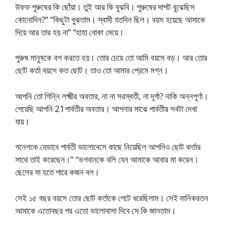
উফফ পুরুষের কি ছোঁয়া। তুই আর কি বুঝবি। পুরুষের দাপট বুঝেছিস
কোনোদিন?” “কিছুটা বুঝতাম। স্বামী যতদিন ছিল। বয়স হয়েছে আমাকে
দিয়ে আর তার হয় না” “হাহা বোকা মেয়ে।
পুরুষ মানুষকে বশ করতে হয়। তোর চেয়ে তো আমি বয়সে বড়। আর তোর
ছোট কর্তা বয়সে কত ছোট। তাও তো আমার প্রেমে মগ্ন।
আপনি তো গিন্নি লক্ষ্মীর অবতার, না না সরস্বতী, না দূর্গা? নাকি অন্নপূর্ণা।
পেয়েছি আপনি 21পার্বতীর অবতার। আপনার মাঝে পার্বতীর সবটা দেখা
যায়।
গনেশকে যেভাবে পার্বতী ভালোবেসে কাছে নিয়েছিল আপনিও ছোট কর্তার
সাথে তাই করেছেন।” “ভগবানকে বলি যেন আমাকে আবার মা করেন।
ছেলের মা হতে পারে কজন বল।
সেই ১৫ বছর বয়সে তোর ছোট কর্তাকে পেটে ধরেছিলাম। সেই মানিকরতন
আমাকে এতোবছর পর এতো ভালোবাসা দিবে সে কি জানতাম।