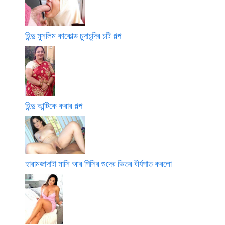
হিন্দু মুসলিম কাকোল্ড চুদাচুদির চটি গল্প
হিন্দু আন্টিকে করার গল্প
হারামজাদাটা মাসি আর পিসির গুদের ভিতর বীর্যপাত করলো