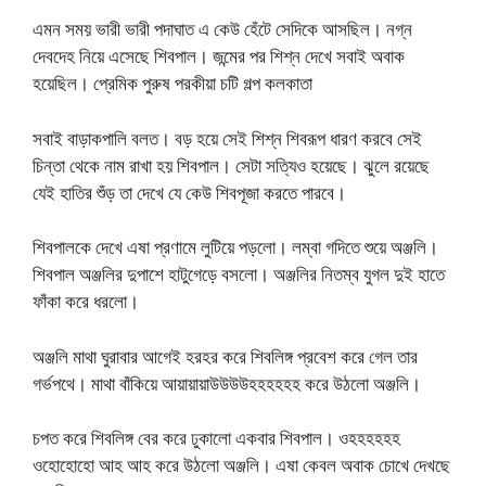
এমন সময় ভারী ভারী পদাঘাত এ কেউ হেঁটে সেদিকে আসছিল। নগ্ন
দেবদেহ নিয়ে এসেছে শিবপাল। জন্মের পর শিশ্ন দেখে সবাই অবাক
হয়েছিল। প্রেমিক পুরুষ পরকীয়া চটি গল্প কলকাতা
সবাই বাড়াকপালি বলত। বড় হয়ে সেই শিশ্ন শিবরূপ ধারণ করবে সেই
চিন্তা থেকে নাম রাখা হয় শিবপাল। সেটা সত্যিও হয়েছে। ঝুলে রয়েছে
যেই হাতির শুঁড় তা দেখে যে কেউ শিবপূজা করতে পারবে।
শিবপালকে দেখে এষা প্রণামে লুটিয়ে পড়লো। লম্বা গদিতে শুয়ে অঞ্জলি।
শিবপাল অঞ্জলির দুপাশে হাটুগেড়ে বসলো। অঞ্জলির নিতম্ব যুগল দুই হাতে
ফাঁকা করে ধরলো।
অঞ্জলি মাথা ঘুরাবার আগেই হরহর করে শিবলিঙ্গ প্রবেশ করে গেল তার
গর্ভপথে। মাথা বাঁকিয়ে আয়ায়ায়াউউউউহহহহহহ করে উঠলো অঞ্জলি।
চপত করে শিবলিঙ্গ বের করে ঢুকালো একবার শিবপাল। ওহহহহহহ
ওহোহোহো আহ আহ করে উঠলো অঞ্জলি। এষা কেবল অবাক চোখে দেখছে