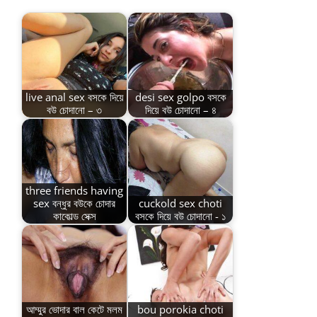
live anal sex বসকে দিয়ে
desi sex golpo বসকে
বউ চোদানো – ৩
দিয়ে বউ চোদানো – ৪
three friends having
sex বন্ধুর বউকে চোদার
cuckold sex choti
কাকোল্ড সেক্স
বসকে দিয়ে বউ চোদানো - ১
আম্মুর ভোদার বাল কেটে মলম
bou porokia choti