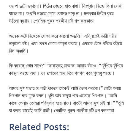
ওর পা দুটো ছড়ানো। পিঠের পেছনে হাত বাধা। নিঃশ্বাস নিচ্ছে কিনা বোঝা
যাচ্ছে না। অঞ্জলি নড়তে গেলে কোমড় নড়ে না। মলদ্বার টনটন করে
উঠলো ব্যথায়। প্রেমিক পুরুষ পরকীয়া চটি গল্প কলকাতা
অনেক কষ্টে নিজেকে সোজা করে বসলো অঞ্জলি। এম্নিতেই ভারী শরীর
নাড়ানো কষ্ট। এষা কেপে কেপে কান্না করছে। এষাকে টেনে গদিতে শুইয়ে
দিল অঞ্জলি।
কি করেছে তোর সাথে?” “আয়াহহহ মাআআ আমায় বাঁচাও।” ফুঁপিয়ে ফুঁপিয়ে
কান্না করছে এষা। ওর দুপায়ের মাঝ দিয়ে গলগল করে পুংমধু পরছে।
আমার সুখ সভায় যে নারী থাকবে তাকেই আমি ভোগ করবো।” মোটা গলায়
শিবপাল ঘরে ঢুকে বলল। ধুতি আর ফতুয়া পরে এসেছে শিবপাল। “আমি
কাজে গেলাম তোমরা পরিষ্কার হয়ে নাও। রাতটা আমার সুখ চাই মা।” “তুমি
যা বলবে তাতেই আমি রাজী। প্রেমিক পুরুষ পরকীয়া চটি গল্প কলকাতা
Related Posts: