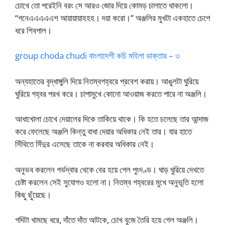
চোখে তো পরেইনি বরং সে আরও জোর দিয়ে কোমড় চালাতে থাকলো।
“গনেএএএএএশ আয়ায়ায়াহহহ। দয়া করো।” অঞ্জলির মুখটা একহাতে চেপে
ধরে শিবপাল।
group choda chudi বাংলাদেশী কচি মহিলা ডাক্তার – ৩
অন্যহাতের বৃদ্ধাঙ্গুলি দিয়ে নিতম্বগহ্বরে প্রবেশ করায়। আঙুলটা ঘুরিয়ে
ঘুরিয়ে গহ্বর পরখ করে। চাপামুখে কোনো আওয়াজ করতে পারে না অঞ্জলি।
আধাখোলা চোখে দেয়ালের দিকে তাকিয়ে থাকে। কি হতে চলেছে তার আন্দাজ
করে ফেলেছে অঞ্জলি কিন্তু বাধা দেয়ার অধিকার নেই তার। যার হাতে
সিঁথিতে সিঁদুর এসেছে তাকে না করবার অধিকার নেই।
অনুভব করলেন গর্ভদ্বার থেকে বের হয়ে গেল পুংদণ্ড। ঘাড় ঘুরিয়ে দেখতে
চেষ্টা করলেন সেই সুযোগও হলো না। নিতম্ব গহ্বরের মুখে অনুভূতি হলো
কিছু ছুঁয়েছে।
গদিটা খামছে ধরে, দাঁতে দাঁত আটকে, চোখ বুজে তৈরি হয়ে গেল অঞ্জলি।