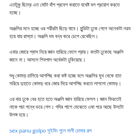
এতটুকু ছিদ্রে এত মোটা বাঁশ প্রবেশ করাতে যথেষ্ট বল প্রয়োগ করতে
হচ্ছে।
অঞ্জলির মনে হচ্ছে ওর শরীরটা ছিড়ে যাবে। মুন্ডিটা ঢুকে গেলে অনেকটা নরম
হয়ে যায় রাস্তা। অঞ্জলি দম বন্ধ করে চেপে রেখেছিল।
এবার জোরে শ্বাস নিয়ে জ্ঞান হারিয়ে ফেলে প্রায়। কতটা ঢুকেছে অঞ্জলি
জানে না। আসলে শিবপাল অর্ধেকটা ঢুকিয়েছে।
শুধু কোমড় চালিয়ে আগপিছ করা কষ্ট হচ্ছে বলে অঞ্জলির মুখ থেকে হাত
সরিয়ে দুহাতে কোমড় ধরে জোর দিয়ে আগপিছ করতে লাগলো কোমড়।
৩য় বার ঢুকে বের হতে হতে অঞ্জলি জ্ঞান হারিয়ে ফেলল। জ্ঞান ফিরতেই
নাকে পচা গন্ধে ভরে গেল। গদির পাশে মেঝেতে এষা পরে আছে উলটো
উলঙ্গ হয়ে।
sex panu golpo সুইমিং পুলে মাগী চোদার গল্প