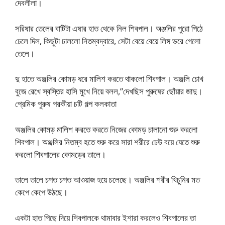
দেবলীলা।
সরিষার তেলের বাটিটা এষার হাত থেকে নিল শিবপাল। অঞ্জলির পুরো পিঠে
ঢেলে দিল, কিছুটা ঢাললো নিতম্বদ্বারে, সেটা বেয়ে বেয়ে লিঙ্গ ভরে গেলো
তেলে।
দু হাতে অঞ্জলির কোমড় ধরে মালিশ করতে থাকলো শিবপাল। অঞ্জলি চোখ
বুজে রেখে স্বস্তির হাসি মুখে নিয়ে বলল,”দেখছিস পুরুষের ছোঁয়ার জাদু।
প্রেমিক পুরুষ পরকীয়া চটি গল্প কলকাতা
অঞ্জলির কোমড় মালিশ করতে করতে নিজের কোমড় চালানো শুরু করলো
শিবপাল। অঞ্জলির নিতম্ব হতে শুরু করে সারা শরীরে ঢেউ বয়ে যেতে শুরু
করলো শিবপালের কোমড়ের তালে।
তালে তালে চপত চপত আওয়াজ হয়ে চলেছে। অঞ্জলির শরীর খিচুনির মত
কেপে কেপে উঠছে।
একটা হাত পিছে দিয়ে শিবপালকে থামাবার ইশারা করলেও শিবপালের তা