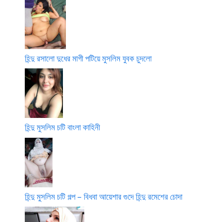
হিন্দু রসালো দুধের মাগী পটিয়ে মুসলিম যুবক চুদলো
হিন্দু মুসলিম চটি বাংলা কাহিনী
হিন্দু মুসলিম চটি গল্প – বিধবা আয়েশার গুদে হিন্দু রমেশের চোদা