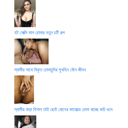
হট সেক্সি মাল চোদার নতুন চটি গল্প
স্বামীর সাথে বিকৃত চোদাচুদির সুখহিন যৌন জীবন
স্বামীর বাড়া বিশাল তাই ছোট ধোনের কাকোল্ড চোদা খাচ্ছে কচি গুদে