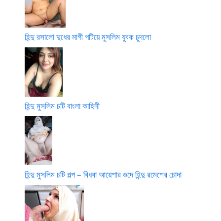
হিন্দু রসালো দুধের মাগী পটিয়ে মুসলিম যুবক চুদলো
হিন্দু মুসলিম চটি বাংলা কাহিনী
হিন্দু মুসলিম চটি গল্প – বিধবা আয়েশার গুদে হিন্দু রমেশের চোদা