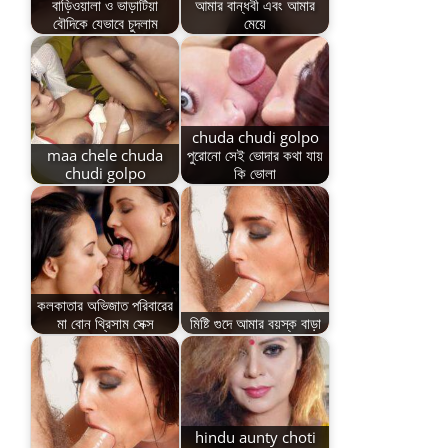
বাড়িওয়ালা ও ভাড়াটিয়া
আমার বান্ধবী এবং আমার
বৌদিকে যেভাবে চুদলাম
মেয়ে
chuda chudi golpo
maa chele chuda
পুরোনো সেই ভোদার কথা যায়
chudi golpo
কি ভোলা
কলকাতার অভিজাত পরিবারের
মা বোন থ্রিসাম সেক্স
মিষ্টি গুদে আমার বয়স্ক বাড়া
hindu aunty choti