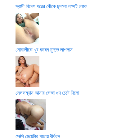
স্বামী বিদেশ পরের বৌকে চুদলো লম্পট লোক
সোনালীকে খুব ঘনঘন চুদতে লাগলাম
সেলসম্যান আমার ভেজা গুদ চেটে দিলো
সেক্সি মেয়েটার পাছায় বীর্যরস