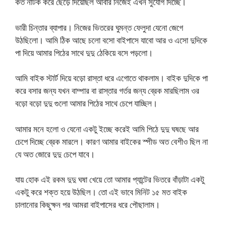
কত নাটক করে ছেড়ে দিয়েছিল আবার নিজেই এখন সুযোগ দিচ্ছে।
ভারী চিন্তার ব্যাপার। নিজের ভিতরের ঘুমন্ত ফেলুদা যেনো জেগে
উঠছিলো। আমি ঠিক আছে চলো বসো বাইপাসে যাবো আর ও এসো দুদিকে
পা দিয়ে আমার পিঠের সাথে দুদু ঠেকিয়ে বসে পড়লো।
আমি বাইক স্টার্ট দিয়ে বড়ো রাস্তা ধরে এগোতে থাকলাম। বাইক দুদিকে পা
করে বসার জন্য যখন বাম্পার বা রাস্তার গর্তর জন্য ব্রেক মারছিলাম ওর
বড়ো বড়ো দুদু গুলো আমার পিঠের সাথে চেপে যাচ্ছিল।
আমার মনে হলো ও যেনো একটু ইচ্ছে করেই আমি পিঠে দুদু ঘষছে আর
চেপে দিচ্ছে ব্রেক মারলে। কারণ আমার বাইকের স্পীড অত বেশীও ছিল না
যে অত জোরে দুদু চেপে যাবে।
যায় হোক এই রকম দুদু ঘষা খেয়ে তো আমার প্যান্টের ভিতরে বাঁড়াটা একটু
একটু করে শক্ত হয়ে উঠছিল। তো এই ভাবে মিনিট ১৫ মত বাইক
চালানোর কিছুক্ষন পর আমরা বাইপাসের ধরে পৌছালাম।