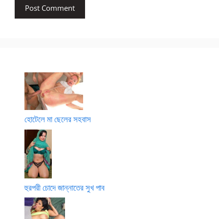
হোটেলে মা ছেলের সহবাস
হুরপরী চোদে জান্নাতের সুখ পাব