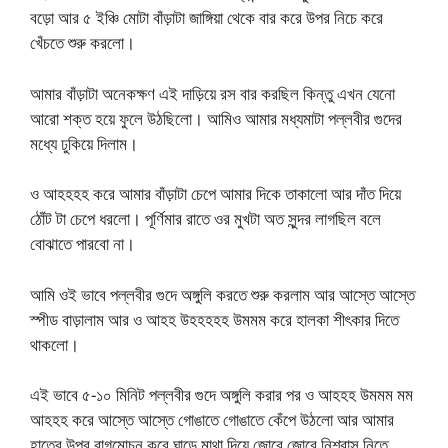
বড়ো আর ৫ ইঞ্চি মোটা বাঁড়াটা জাঙ্গিয়া থেকে বার করে উপর নিচে করে
খেঁচতে শুরু করলো।
আমার বাঁড়াটা অনেকক্ষণ এই দাড়িয়ে রস বার করছিল কিন্তু এখন যেনো
আরো শক্ত হয়ে ফুলে উঠছিলো। আমিও আমার মধ্যমাটা পল্লবীর গুদের
মধ্যে ঢুকিয়ে দিলাম।
ও আহহহহ করে আমার বাঁড়াটা চেপে আমার দিকে তাকালো আর দাঁত দিয়ে
ঠোঁট টা চেপে ধরলো। পূর্ণিমার রাতে ওর মুখটা অত সুন্দর লাগছিল বলে
বোঝাতে পারবো না।
আমি ওই ভাবে পল্লবীর গুদে অঙ্গুলি করতে শুরু করলাম আর আস্তে আস্তে
স্পীড বাড়ালাম আর ও আহহ উহহহহহ উমমম করে হালকা শীৎকার দিতে
থাকলো।
এই ভাবে ৫-১০ মিনিট পল্লবীর গুদে অঙ্গুলি করার পর ও আহহহ উমমম মম
আহহহ করে আস্তে আস্তে গোঙাতে গোঙাতে কেঁপে উঠলো আর আমার
হাতের উপর রাগমোচন করে ঘাড়ে মাথা দিয়ে জোরে জোরে নিশ্বাস নিতে