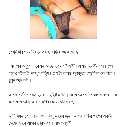
প্রেমিকার প্যানটির ভেতর হাত দিয়ে গুদ হাতাচ্ছি
নমস্কার বন্ধুরা। কেমন আছো তোমরা? এইটা আমার দ্বিতীয় গল্প। গল্প
হলেও ঘটনা টা সম্পূর্ণ সত্যি। গল্প টা আমার প্রাক্তন প্রেমিকা কে নিয়ে।
চুলুন শুরু করি।
আমার বর্তমান বয়স ২৩+। হাইট ৫’৯”। আমি অনেকদিন হল কলেজ শেষ
করে বসে আছি আর চাকরির জন্য চেষ্টা করছি।
আমি যখন ১২এ পড়ি তখন কিছু মাসের জন্য আমার বাড়ির পাশের একটা
মেয়ের সাথে আমার প্রেম হয়। নাম পল্লবী।