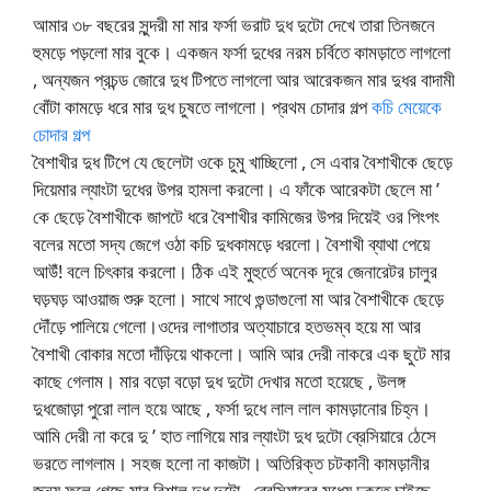
আমার ৩৮ বছরের সুন্দরী মা মার ফর্সা ভরাট দুধ দুটো দেখে তারা তিনজনে
হুমড়ে পড়লো মার বুকে। একজন ফর্সা দুধের নরম চর্বিতে কামড়াতে লাগলো
, অন্যজন প্রচন্ড জোরে দুধ টিপতে লাগলো আর আরেকজন মার দুধর বাদামী
বোঁটা কামড়ে ধরে মার দুধ চুষতে লাগলো। প্রথম চোদার গল্প
কচি মেয়েকে
চোদার গল্প
বৈশাখীর দুধ টিপে যে ছেলেটা ওকে চুমু খাচ্ছিলো , সে এবার বৈশাখীকে ছেড়ে
দিয়েমার ল্যাংটা দুধের উপর হামলা করলো। এ ফাঁকে আরেকটা ছেলে মা ’
কে ছেড়ে বৈশাখীকে জাপটে ধরে বৈশাখীর কামিজের উপর দিয়েই ওর পিংপং
বলের মতো সদ্য জেগে ওঠা কচি দুধকামড়ে ধরলো। বৈশাখী ব্যাথা পেয়ে
আউঁ! বলে চিৎকার করলো। ঠিক এই মুহুর্তে অনেক দূরে জেনারেটর চালুর
ঘড়ঘড় আওয়াজ শুরু হলো। সাথে সাথে গুন্ডাগুলো মা আর বৈশাখীকে ছেড়ে
দৌঁড়ে পালিয়ে গেলো।ওদের লাগাতার অত্যাচারে হতভম্ব হয়ে মা আর
বৈশাখী বোকার মতো দাঁড়িয়ে থাকলো। আমি আর দেরী নাকরে এক ছুটে মার
কাছে গেলাম। মার বড়ো বড়ো দুধ দুটো দেখার মতো হয়েছে , উলঙ্গ
দুধজোড়া পুরো লাল হয়ে আছে , ফর্সা দুধে লাল লাল কামড়ানোর চিহ্ন।
আমি দেরী না করে দু ’ হাত লাগিয়ে মার ল্যাংটা দুধ দুটো ব্রেসিয়ারে ঠেসে
ভরতে লাগলাম। সহজ হলো না কাজটা। অতিরিক্ত চটকানী কামড়ানীর
জন্য ফুলে গেছে মার বিশাল দুধ দুটো , ব্রেসিয়ারের মধ্যে ঢুকতে চাইছে