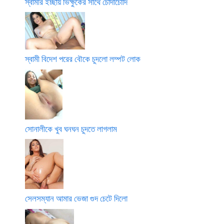
স্বামীর ইচ্ছায় ভিক্ষুকের সাথে চোদাচোদি
স্বামী বিদেশ পরের বৌকে চুদলো লম্পট লোক
সোনালীকে খুব ঘনঘন চুদতে লাগলাম
সেলসম্যান আমার ভেজা গুদ চেটে দিলো