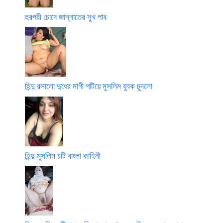
হুরপরী চোদে জান্নাতের সুখ পাব
হিন্দু রসালো দুধের মাগী পটিয়ে মুসলিম যুবক চুদলো
হিন্দু মুসলিম চটি বাংলা কাহিনী