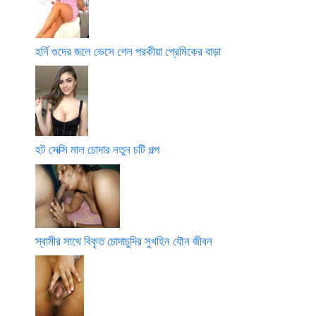
হর্নি গুদের জলে ভেসে গেল পরকীয়া প্রেমিকের বাড়া
হট সেক্সি মাল চোদার নতুন চটি গল্প
স্বামীর সাথে বিকৃত চোদাচুদির সুখহিন যৌন জীবন