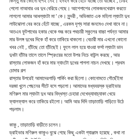
কিন্তু মার কোনো হুঁশই নেই। হনহন করে হেঁটে যাচ্ছে তো যাচ্ছেই , টেরই
পেলো নাআবার ওর দুধ বেরিয়ে গেছে। আশেপাশের লোকজনখেয়াল করতে
লাগলো আমার আধল্যাংটা মা ’ কে। সুন্দরী , অভিজাত এক মহিলা ল্যাংটা দুধ
লাউঝোলা বের করে হেঁটে যাচ্ছে , এরকম দৃশ্য সারা জনমেও দেখা যাবে না।
অতএব ফুটপাথের হকার থেকে শুরূ করে পথচারী স্কুলের বাচ্চা পর্যন্ত আমার
মার উলঙ্গ দুধের দিকে হাঁ করে তাকিয়ে থাকলো। বেচারী মার এখনো কোনো
খবর নেই , হাঁটছে তো হাঁটছেই। ফুলে লাল হয়ে যাওয়া ফর্সা ল্যাংটা ডান
দুধটা হাঁটার তালে তালে স্প্রিংয়ের মতো উপর নিচে বাউন্স করছে , আর
রাস্তার লোকজন হাঁ করে মার ন্যাংটো দুধের পাগলা নাচন দেখছে। প্রথম
চোদার গল্প
রাস্তার উপরেই আমাদেরগাড়ি পার্কিং করা ছিলো। কোনোমতে পৌছেঁইমা
দরজা খুলে পেছনের সীটে বসে পড়লো। আমাদের মধ্যবয়স্ক ড্রাইভার
মণিরুল মার ল্যাংটা দুধ আর বিদ্ধস্ত চেহারা দেখেভ্যাবাচ্যাকা খেয়ে
ফ্যালফ্যাল করে তাকিয়ে রইলো। আমি আর দিদি তাড়াতাড়ি গাড়িতে উঠে
পড়লাম।
কাকু , তাড়াতাড়ি বাড়ীতে চলেন।
ড্রাইভার মণিরুল কাকুও বুঝে গেছে কিছু একটা গ্যাঞ্জাম হয়েছে , কথা না