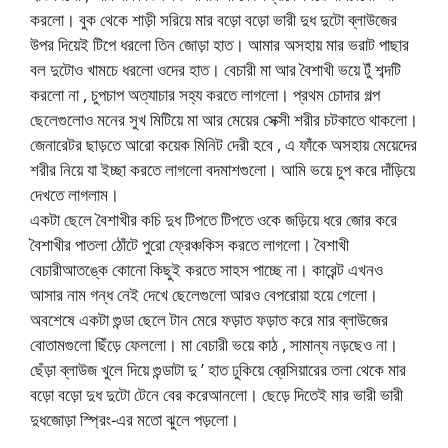
করলো। বুক থেকে শাড়ী সরিয়ে মার বড়ো বড়ো ভারী দুধ দুটো ব্লাউজের
উপর দিয়েই টিপে ধরলো তিন জোড়া হাত। আমার অসহায় মার ভরাট পাছার
বল দুটোও খামচে ধরলো ওদের হাত। বেচারী মা আর বৈশাখী ভয়ে টুঁ শব্দটি
করলো না , চুপচাপ অত্যাচার সহ্য করতে লাগলো। প্রথম চোদার গল্প
ছেলেগুলোও মনের সুখ মিটিয়ে মা আর মেয়ের সেক্সী শরীর চটকাতে থাকলো।
জেনারেটর ছাড়তে আরো কয়েক মিনিট দেরী হবে , এ ফাঁকে অসহায় মেয়েদের
শরীর নিয়ে যা ইচ্ছা করতে লাগলো বদমাশগুলো। আমি ভয়ে চুপ করে দাঁড়িয়ে
দেখতে লাগলাম।
একটা ছেলে বৈশাখীর কচি দুধ টিপতে টিপতে ওকে জড়িয়ে ধরে জোর করে
বৈশাখীর পাতলা ঠোঁটে পুরো ফ্রেঞ্চকিস করতে লাগলো। বৈশাখী
বেচারীআতঙ্কে কোনো কিছুই করতে সাহস পাচ্ছে না। কারেন্ট এখনও
আসার নাম গন্ধ নেই দেখে ছেলেগুলো আরও বেপরোয়া হয়ে গেলো।
অবশেষে একটা গুন্ডা ছেলে টান মেরে ফড়াত ফড়াত করে মার ব্লাউজের
বোতামগুলো ছিঁড়ে ফেললো। মা বেচারী ভয়ে কাঠ , সামান্য নড়ছেও না।
ছেঁড়া ব্লাউজ খুলে দিয়ে গুন্ডাটা দু ’ হাত ঢুকিয়ে ব্রেসিয়ারের তলা থেকে মার
বড়ো বড়ো দুধ দুটো টেনে বের করেআনলো। ছেড়ে দিতেই মার ভারী ভারী
দুধজোড়া স্প্রিং-এর মতো ঝুলে পড়লো।