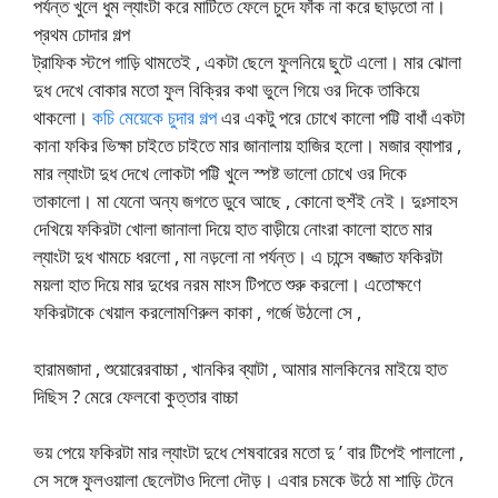
পর্যন্ত খুলে ধুম ল্যাংটা করে মাটিতে ফেলে চুদে ফাঁক না করে ছাড়তো না।
প্রথম চোদার গল্প
ট্রাফিক স্টপে গাড়ি থামতেই , একটা ছেলে ফুলনিয়ে ছুটে এলো। মার ঝোলা
দুধ দেখে বোকার মতো ফুল বিক্রির কথা ভুলে গিয়ে ওর দিকে তাকিয়ে
থাকলো।
কচি মেয়েকে চুদার গল্প
এর একটু পরে চোখে কালো পট্টি বাধাঁ একটা
কানা ফকির ভিক্ষা চাইতে চাইতে মার জানালায় হাজির হলো। মজার ব্যাপার ,
মার ল্যাংটা দুধ দেখে লোকটা পট্টি খুলে স্পষ্ট ভালো চোখে ওর দিকে
তাকালো। মা যেনো অন্য জগতে ডুবে আছে , কোনো হুশঁই নেই। দুঃসাহস
দেখিয়ে ফকিরটা খোলা জানালা দিয়ে হাত বাড়ীয়ে নোংরা কালো হাতে মার
ল্যাংটা দুধ খামচে ধরলো , মা নড়লো না পর্যন্ত। এ চান্সে বজ্জাত ফকিরটা
ময়লা হাত দিয়ে মার দুধের নরম মাংস টিপতে শুরু করলো। এতোক্ষণে
ফকিরটাকে খেয়াল করলোমণিরুল কাকা , গর্জে উঠলো সে ,
হারামজাদা , শুয়োরেরবাচ্চা , খানকির ব্যাটা , আমার মালকিনের মাইয়ে হাত
দিছিস ? মেরে ফেলবো কুত্তার বাচ্চা
ভয় পেয়ে ফকিরটা মার ল্যাংটা দুধে শেষবারের মতো দু ’ বার টিপেই পালালো ,
সে সঙ্গে ফুলওয়ালা ছেলেটাও দিলো দৌড়। এবার চমকে উঠে মা শাড়ি টেনে