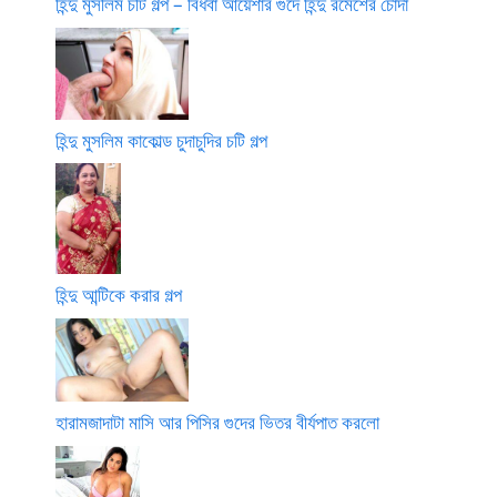
হিন্দু মুসলিম চটি গল্প – বিধবা আয়েশার গুদে হিন্দু রমেশের চোদা
হিন্দু মুসলিম কাকোল্ড চুদাচুদির চটি গল্প
হিন্দু আন্টিকে করার গল্প
হারামজাদাটা মাসি আর পিসির গুদের ভিতর বীর্যপাত করলো