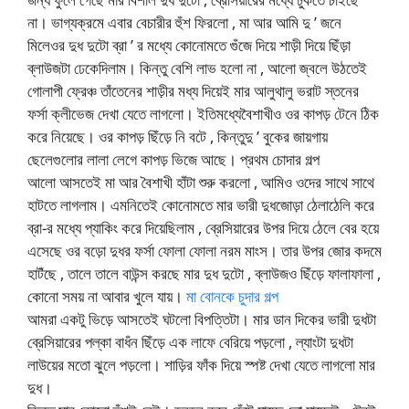
না। ভাগ্যক্রমে এবার বেচারীর হুঁশ ফিরলো , মা আর আমি দু ’ জনে
মিলেওর দুধ দুটো ব্রা ’ র মধ্যে কোনোমতে গুঁজে দিয়ে শাড়ী দিয়ে ছিঁড়া
ব্লাউজটা ঢেকেদিলাম। কিন্তু বেশি লাভ হলো না , আলো জ্বলে উঠতেই
গোলাপী ফ্রেঞ্চ তাঁতেনের শাড়ীর মধ্য দিয়েই মার আলুথালু ভরাট স্তনের
ফর্সা ক্লীভেজ দেখা যেতে লাগলো। ইতিমধ্যেবৈশাখীও ওর কাপড় টেনে ঠিক
করে নিয়েছে। ওর কাপড় ছিঁড়ে নি বটে , কিন্তুদু ’ বুকের জায়গায়
ছেলেগুলোর লালা লেগে কাপড় ভিজে আছে। প্রথম চোদার গল্প
আলো আসতেই মা আর বৈশাখী হাঁটা শুরু করলো , আমিও ওদের সাথে সাথে
হাটতে লাগলাম। এমনিতেই কোনোমতে মার ভারী দুধজোড়া ঠেলাঠেলি করে
ব্রা-র মধ্যে প্যাকিং করে দিয়েছিলাম , ব্রেসিয়ারের উপর দিয়ে ঠেলে বের হয়ে
এসেছে ওর বড়ো দুধর ফর্সা ফোলা ফোলা নরম মাংস। তার উপর জোর কদমে
হাটঁছে , তালে তালে বাউন্স করছে মার দুধ দুটো , ব্লাউজও ছিঁড়ে ফালাফালা ,
কোনো সময় না আবার খুলে যায়।
মা বোনকে চুদার গল্প
আমরা একটু ভিড়ে আসতেই ঘটলো বিপত্তিটা। মার ডান দিকের ভারী দুধটা
ব্রেসিয়ারের পল্কা বাধঁন ছিঁড়ে এক লাফে বেরিয়ে পড়লো , ল্যাংটা দুধটা
লাউয়ের মতো ঝুলে পড়লো। শাড়ির ফাঁক দিয়ে স্পষ্ট দেখা যেতে লাগলো মার
দুধ।