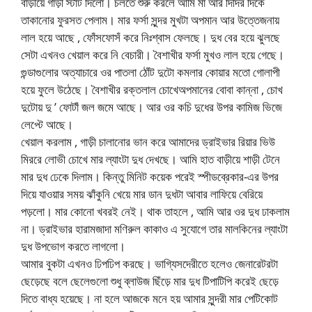
বাড়ীয়ে গাড়ী স্টার্ট দিলো। চলতে শুরু করলে আমি মা আর দিদির দিকে
তাকানোর ফুরসত পেলাম। মার ফর্সা সুন্দর মুখটা অপমান আর উত্তেজনায়
লাল হয়ে আছে , ফোঁসফোসঁ করে নিঃশ্বাস ফেলছে। দুধ বের হয়ে ঝুলছে
সেটা এখনও খেয়াল করে নি বেচারী। বৈশাখীর ফর্সা মুখও লাল হয়ে গেছে।
গুন্ডাগুলোর অত্যাচারে ওর পাতলা ঠোঁট দুটো কমলার কোয়ার মতো গোলাপী
হয়ে ফুলে উঠেছে। বৈশাখীর রক্তলাল চোখেঅপমানের বোবা কান্না , চোখ
দুটোয় দু ’ ফোটাঁ জল জমে আছে। আর ওর কচি দুধের উপর কামিজ ভিজে
লেপ্টে আছে।
খেয়াল করলাম , গাড়ী চালানোর ভান করে আমাদের ড্রাইভার রিয়ার ভিউ
মিররে লোভী চোখে মার ল্যাংটা দুধ দেখছে। আমি হাত বাড়ীয়ে শাড়ী টেনে
মার দুধ ঢেকে দিলাম। কিন্তু মিনিট কয়েক পরেই স্পীডব্রেকার-এর উপর
দিয়ে যাওয়ার সময় ঝাঁকুনি খেয়ে মার ডান দুধটা আবার লাফিয়ে বেরিয়ে
পড়লো। মার কোনো খবরই নেই। থাক তাহলে , আমি আর ওর দুধ ঢাকলাম
না। ড্রাইভার হারামজাদা মণিরুল কাকাও এ সুযোগে তার মালকিনের ল্যাংটা
দুধ উপভোগ করতে লাগলো।
আমার বুকটা এখনও ঢিপঢিপ করছে। ভাগ্যিসদেরীতে হলেও জেনারেটরটা
ছেড়েছে বলে ছেলেগুলো শুধু ব্লাউজ ছিঁড়ে মার দুধ টিপাটিপি করেই ছেড়ে
দিতে বাধ্য হয়েছে। না হলে আজকে মনে হয় আমার সুন্দরী মার পেটিকোট