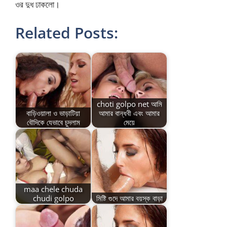
ওর দুধ ঢাকলো।
Related Posts:
choti golpo net আমি
বাড়িওয়ালা ও ভাড়াটিয়া
আমার বান্ধবী এবং আমার
বৌদিকে যেভাবে চুদলাম
মেয়ে
maa chele chuda
chudi golpo
মিষ্টি গুদে আমার বয়স্ক বাড়া