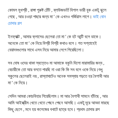
কোমল মুখশ্রী , রাঙ্গা পুরুষ্ট ঠোঁট , ব্লাউজভর্তি বিশাল ভারী বুক একটু ঝুলে
গেছে , আর চওড়া পাছার জন্য মা ’ কে এখনও গর্জিয়াস লাগে।
ভাই বোন
চোদার গল্প
ইনফ্যাক্ট , আমার ক্লাসের ছেলেরা তো মা ’ কে হট আন্টি বলে ডাকে।
অনেকে তো মা ’ কে নিয়ে বিশ্রী বিশ্রী কথাও বলে। গত সপ্তাহেই
বেয়াদবগুলোর সাথে এসব নিয়ে আমার লেগে গিয়েছিলো।
সব দোষ ওদের থাকা স্বত্তেও মা আমাকে বকুনি দিলো মারামারির জন্য ,
বেচারীকে তো আর বলতে পারছি না ওরা কি কি সব বলে ওকে নিয়ে।শুধু
স্কুলের ছেলেরাই নয় , রাস্তাঘাটেও অনেক সমস্যায় পড়তে হয় বৈশাখী আর
মা ’ কে নিয়ে।
সেদিন আমরা কোচবিহার গিয়েছিলাম। মা আর বৈশাখী সামনে হাঁটছে , আর
আমি আইস্ক্রীম খেতে খেতে পেছন পেছন আসছি। একটু দূরে আড্ডা মারছে
কিছু ছেলে , মনে হয় কলেজের বখাটে ছাত্র হবে। প্রথম চোদার গল্প