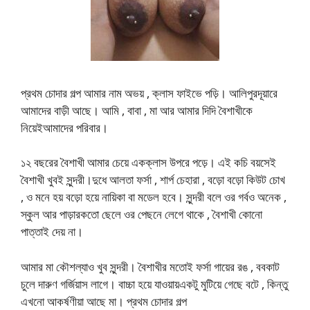
প্রথম চোদার গল্প আমার নাম অভয় , ক্লাস ফাইভে পড়ি। আলিপুরদূয়ারে
আমাদের বাড়ী আছে। আমি , বাবা , মা আর আমার দিদি বৈশাখীকে
নিয়েইআমাদের পরিবার।
১২ বছরের বৈশাখী আমার চেয়ে একক্লাস উপরে পড়ে। এই কচি বয়সেই
বৈশাখী খুবই সুন্দরী।দুধে আলতা ফর্সা , শার্প চেহারা , বড়ো বড়ো কিউট চোখ
, ও মনে হয় বড়ো হয়ে নায়িকা বা মডেল হবে। সুন্দরী বলে ওর গর্বও অনেক ,
স্কুল আর পাড়ারকতো ছেলে ওর পেছনে লেগে থাকে , বৈশাখী কোনো
পাত্তাই দেয় না।
আমার মা কৌশল্যাও খুব সুন্দরী। বৈশাখীর মতোই ফর্সা গায়ের রঙ , ববকাট
চুলে দারুণ গর্জিয়াস লাগে। বাচ্চা হয়ে যাওয়ায়একটু মুটিয়ে গেছে বটে , কিন্তু
এখনো আকর্ষণীয়া আছে মা। প্রথম চোদার গল্প