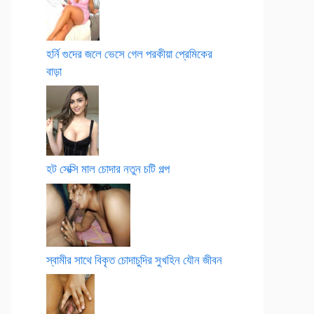
হর্নি গুদের জলে ভেসে গেল পরকীয়া প্রেমিকের
বাড়া
হট সেক্সি মাল চোদার নতুন চটি গল্প
স্বামীর সাথে বিকৃত চোদাচুদির সুখহিন যৌন জীবন