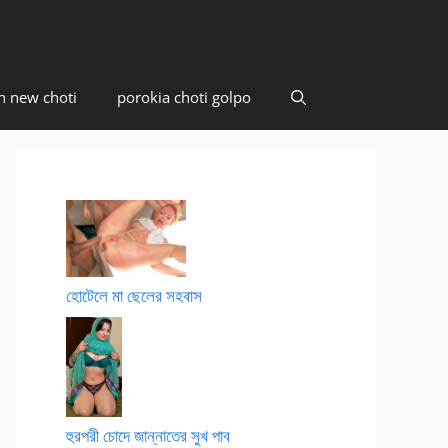
n new choti
porokia choti golpo
হোটেলে মা ছেলের সহবাস
হুরপরী চোদে জান্নাতের সুখ পাব