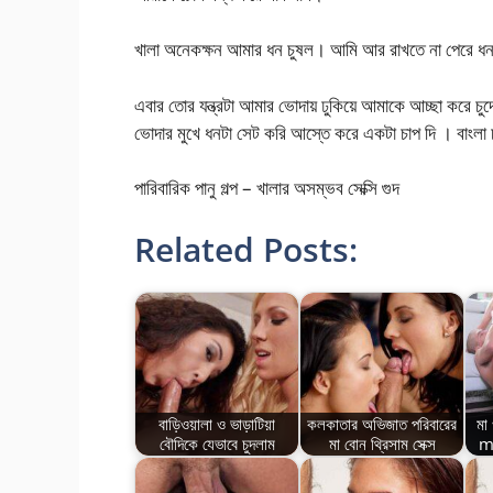
খালা অনেকক্ষন আমার ধন চুষল। আমি আর রাখতে না পেরে ধনট
এবার তোর যন্ত্রটা আমার ভোদায় ঢুকিয়ে আমাকে আচ্ছা করে চু
ভোদার মুখে ধনটা সেট করি আস্তে করে একটা চাপ দি । বাংলা 
পারিবারিক পানু গল্প – খালার অসম্ভব সেক্সি গুদ
Related Posts:
বাড়িওয়ালা ও ভাড়াটিয়া
কলকাতার অভিজাত পরিবারের
মা
বৌদিকে যেভাবে চুদলাম
মা বোন থ্রিসাম সেক্স
m