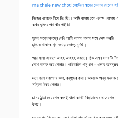
ma chele new choti হোটেলে মায়ের ভোদায় ছেলের হান
নিজের খালাকে নিয়ে ছিঃ ছিঃ। আমি বাসায় চলে এলাম।বাসায় 
কখন ঘুমিয়ে পরি টের পাই নি।
ঘুমের মধ্যে স্বপ্নে দেখি আমি আমার খালার সঙ্গে সেক্স কর
ঢুকিয়ে খালাকে খুব জোড়ে জোড়ে চুদছি।
আর খালা আরামে আহহ আহহহ করছে। ঠিক এমন সময় টং টং শব্দে
দেখে অবাক হয়ে গেলাম। পারিবারিক পানু গল্প – খালার অসম্ভব 
মনে পরল স্বপ্নের কথা, বন্ধুদের কথা। আমাকে অন্য মনস্ক 
সম্বিত ফিরে পেলাম।
চা যে ঠান্ডা হয়ে গেল বলেই খালা কাপটা বিছানাতে রাখতে গে
উপর।
ওহহহ গড কি বড় বড় দুধ। খালা তার আঁচল ঠিক করে বলল চাটা