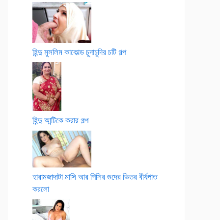
হিন্দু মুসলিম কাকোল্ড চুদাচুদির চটি গল্প
হিন্দু আন্টিকে করার গল্প
হারামজাদাটা মাসি আর পিসির গুদের ভিতর বীর্যপাত
করলো