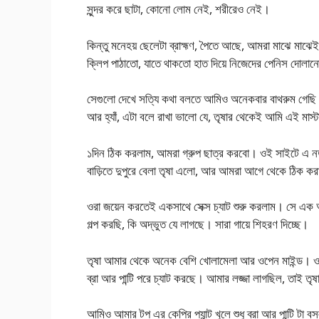
সুন্দর করে ছাটা, কোনো লোম নেই, শরীরেও নেই।
কিন্তু মনেহয় ছেলেটা ব্রাহ্মণ, পৈতে আছে, আমরা মাঝে মা
ক্লিপ পাঠাতো, যাতে থাকতো হাত দিয়ে নিজেদের পেনিস দোলা
সেগুলো দেখে সত্যি কথা বলতে আমিও অনেকবার বাথরুম গেছি মাস
আর হ্যাঁ, এটা বলে রাখা ভালো যে, তৃষার থেকেই আমি এই মাস্
১দিন ঠিক করলাম, আমরা গ্রুপ ছাত্র করবো। ওই সাইটে এ
বাড়িতে দুপুরে বেলা তৃষা এলো, আর আমরা আগে থেকে ঠিক কর
ওরা জয়েন করতেই একসাথে সেক্স চ্যাট শুরু করলাম। সে এক অ
গল্প করছি, কি অদ্ভুত যে লাগছে। সারা গায়ে শিহরণ দিচ্ছে।
তৃষা আমার থেকে অনেক বেশি খোলামেলা আর ওপেন মাইন্ড। ও আম
ব্রা আর পান্টি পরে চ্যাট করছে। আমার লজ্জা লাগছিল, তাই
আমিও আমার টপ এর কেপ্রি প্যান্ট খুলে শুধু ব্রা আর পান্টি টা