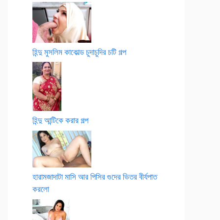
হিন্দু মুসলিম কাকোল্ড চুদাচুদির চটি গল্প
হিন্দু আন্টিকে করার গল্প
হারামজাদাটা মাসি আর পিসির গুদের ভিতর বীর্যপাত
করলো