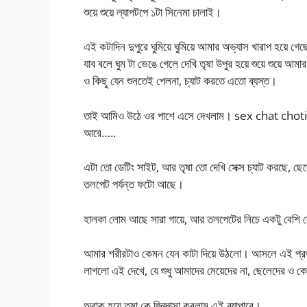
শুয়ে শুয়ে ল্যাপটপে ১টা সিনেমা চালাই।
এই কটাদিন দুপুরে ঘুমিয়ে ঘুমিয়ে আমার অভ্যাস খারাপ হয়ে গে
যাব বলে ঘুম টা ভেঙে গেলে দেখি তৃষা উপুর হয়ে শুয়ে শুয়ে 
ও কিছু যেন শুনতেই পেলনা, চ্যাট করতে এতো ব্যস্ত।
তাই আমিও উঠে ওর পাশে এসে দেখলাম। sex chat chot
আরে…..
এটা তো ডেটিং সাইট, আর তৃষা তো দেখি সেক্স চ্যাট করছে, ছেল
তলপেট পর্যন্ত ফটো আছে।
হালকা লোম আছে সারা গায়ে, আর তলপেটের নিচে একটু বেশি লোম
আমার শরীরটাও কেমন যেন কাটা দিয়ে উঠলো। আসলে এই প
লাগলো এই দেখে, যে শুধু আমাদের মেয়েদের না, ছেলেদের ও 
অবাক হয়ে তৃষা কে জিজ্ঞাসা করলাম এই ব্যাপারে।