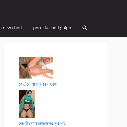
n new choti
porokia choti golpo
হোটেলে মা ছেলের সহবাস
হুরপরী চোদে জান্নাতের সুখ পাব