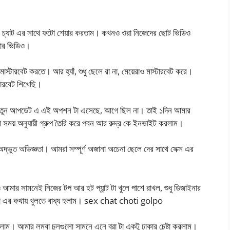
ঝেই চ্যাট এর সাথে ফটো শেয়ার করতাম। কখনও ওরা নিজেদের ছোট ভিডিও
নোর ভিডিও।
্টারবেট করতে। আর হ্যাঁ, শুধু ছেলে রা না, মেয়েরাও মাস্টারবেট করে।
টারবেট শিখেছি।
 নতুন আপডেট এ এই অপশন টা এসেছে, আগে ছিল না। তাই ১দিন আমার
া সময় অনুযায়ী গ্রুপ তৈরি করে পবন আর রুদ্র কে ইনভাইট করলাম।
দ্ভুত অভিজ্ঞতা। আমরা সম্পূর্ণ অজানা অচেনা ছেলে দের সাথে সেক্স এর
ার সামনেই নিজের টপ আর হট প্যান্ট টা খুলে পাশে রাখল, শুধু ডিজাইনার
 তৃষা এর কথায় খুলতে বাধ্য হলাম। sex chat choti golpo
 বসলাম। আমার লম্বা চুলগুলো সামনে এনে ব্রা টা একটু ঢাকার চেষ্টা করলাম।