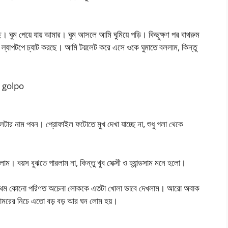
ছে। ঘুম পেয়ে যায় আমার। ঘুম আসলে আমি ঘুমিয়ে পড়ি। কিছুক্ষণ পর বাথরুম
আমার ল্যাপটপে চ্যাট করছে। আমি টয়লেট করে এসে ওকে ঘুমাতে বললাম, কিন্তু
i golpo
েটার নাম পবন। প্রোফাইল ফটোতে মুখ দেখা যাচ্ছে না, শুধু গলা থেকে
। বয়স বুঝতে পারলাম না, কিন্তু খুব সেক্সী ও হ্যান্ডসাম মনে হলো।
্রথম কোনো পরিণত অচেনা লোককে এতটা খোলা ভাবে দেখলাম। আরো অবাক
কোমরের নিচে এতো বড় বড় আর ঘন লোম হয়।