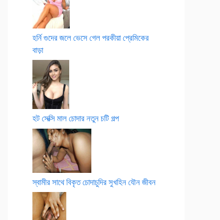
হর্নি গুদের জলে ভেসে গেল পরকীয়া প্রেমিকের
বাড়া
হট সেক্সি মাল চোদার নতুন চটি গল্প
স্বামীর সাথে বিকৃত চোদাচুদির সুখহিন যৌন জীবন