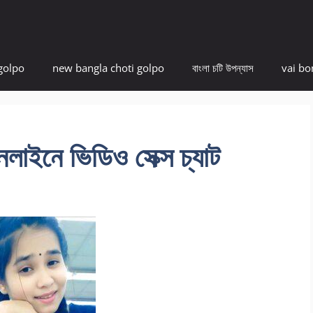
golpo
new bangla choti golpo
বাংলা চটি উপন্যাস
vai bo
অনলাইনে ভিডিও সেক্স চ্যাট