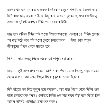
এরপর খস খস শব্দ করতে করতে দিদি কোমর তুলে ঠাপ দিতে থাকলো আর
দিদি বলল দাদু আমার মাইতে কিছু করো এখানে চুলকাচ্ছে মনে হয় জীবানু
এখানেও ছটফট করছে ৷ দিদির গুদ মারার কাহিনী
দাদু হাত বাড়িয়ে দিদির মাই গুলো টিপতে থাকলো ৷ এভাবে ১৫ মিনিট চোদার
পর দাদু উঠে বসে মাই গুলো চুসতে চুসতে বলল … দিপা এবার শত্রু
জীবানুদের পিছন থেকে মারতে হবে ৷
দিদি …. দাদু কিন্তু পিছন থেকে তো কাপুরুষেরা মারে ৷
দাদু …. তুই একেবারে বোকা , আমি মারব পিছন থেকে কিন্তু শত্রু সামনে
থেকে মরবে ৷ যাও এখন পিছন ফিরে কুকুরের মতো দাঁড়াও ৷
দিদি হাঁটুতে ভর দিয়ে কুকুর হয়ে দাড়ালো , আর দাদু পিছন থেকে দিদির গুদে
বাঁড়া চালাতে শুরু করল ৷ এমনিতে দিদির গুদ আর দাদুর বাঁড়া রসে ভিজে ছিল
আবার সটাসট খাটভাঙা চোদা শুরু করল ৷