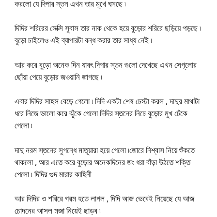
করলো যে দিপার স্তন এখন তার মূখে ঘসছে ৷
দিদির শরিরের সেক্সি সুবাস তার নাক থেকে হয়ে বুড়োর শরিরে ছড়িয়ে পড়ছে ৷
বুড়ো চাইলেও এই ব্যাপারটা বন্ধ করার তার সাধ্য নেই ৷
আর করে বুড়ো অনেক দিন যাবৎ দিপার স্তন গুলো দেখেছে এখন সেগূলোর
ছোঁয়া পেয়ে বুড়োর জওয়ানি জাগছে ৷
এবার দিদির সাহস বেড়ে গেলো ৷ দিদি একটা শেষ চেস্টা করল , দাদুর মাথাটা
ধরে নিজে ভালো করে ঝূঁকে গেলো দিদির স্তনের নিচে বুড়োর মুখ ঢেঁকে
গেলো ৷
দাদু নরম স্তনের সুগন্ধে মাতূয়ারা হয়ে গেলো ৷জোরে নিশ্বাস নিয়ে শুঁকতে
থাকলো , আর এতে করে বুড়োর অনেকদিনের জং ধরা বাঁড়া উঠতে শক্তি
পেলো ৷ দিদির গুদ মারার কাহিনী
আর দিদির ও শরিরে গরম হতে লাগল , দিদি আজ ভেবেই নিয়েছে যে আজ
চোদনের আসল মজা নিয়েই ছাড়ব ৷