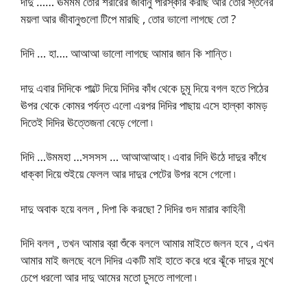
দাদু …… ঊমমম তোর শরীরের জীবানু পরিস্কার করছি আর তোর স্তনের
ময়লা আর জীবানুগুলো টিপে মারছি , তোর ভালো লাগছে তো ?
দিদি … হা…. আআআ ভালো লাগছে আমার জান কি শান্তি ৷
দাদু এবার দিদিকে পাল্টে দিয়ে দিদির কাঁধ থেকে চুমূ দিয়ে বগল হতে পিঠের
ঊপর থেকে কোমর পর্যন্ত এলো এরপর দিদির পাছায় এসে হাল্কা কামড়
দিতেই দিদির ঊত্তেজনা বেড়ে গেলো ৷
দিদি …উমমহা …সসসস … আআআআহ ৷ এবার দিদি ঊঠে দাদুর কাঁধে
ধাক্কা দিয়ে শুইয়ে ফেলল আর দাদুর পেটের উপর বসে গেলো ৷
দাদু অবাক হয়ে বলল , দিপা কি করছো ? দিদির গুদ মারার কাহিনী
দিদি বলল , তখন আমার ব্রা শুঁকে বললে আমার মাইতে জলন হবে , এখন
আমার মাই জলছে বলে দিদির একটি মাই হাতে করে ধরে ঝূঁকে দাদুর মুখে
চেপে ধরলো আর দাদু আমের মতো চুসতে লাগলো ৷