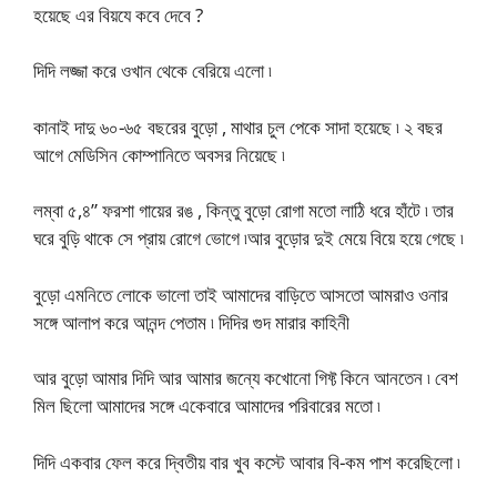
হয়েছে এর বিয়যে কবে দেবে ?
দিদি লজ্জা করে ওখান থেকে বেরিয়ে এলো ৷
কানাই দাদু ৬০-৬৫ বছরের বুড়ো , মাথার চুল পেকে সাদা হয়েছে ৷ ২ বছর
আগে মেডিসিন কোম্পানিতে অবসর নিয়েছে ৷
লম্বা ৫,৪” ফরশা গায়ের রঙ , কিন্তু বুড়ো রোগা মতো লাঠি ধরে হাঁটে ৷ তার
ঘরে বুড়ি থাকে সে প্রায় রোগে ভোগে ৷আর বুড়োর দুই মেয়ে বিয়ে হয়ে গেছে ৷
বুড়ো এমনিতে লোকে ভালো তাই আমাদের বাড়িতে আসতো আমরাও ওনার
সঙ্গে আলাপ করে আনন্দ পেতাম ৷ দিদির গুদ মারার কাহিনী
আর বুড়ো আমার দিদি আর আমার জন্যে কখোনো গিফ্ট কিনে আনতেন ৷ বেশ
মিল ছিলো আমাদের সঙ্গে একেবারে আমাদের পরিবারের মতো ৷
দিদি একবার ফেল করে দ্বিতীয় বার খুব কস্টে আবার বি-কম পাশ করেছিলো ৷