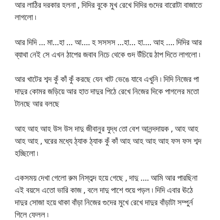
আর লাঠির দরকার হলনা , দিদির বুকে মুখ রেখে দিদির গুদের বারোটা বাজাতে
লাগলো ৷
আর দিদি … মা…হা … আ…. হ সসসস …হা… হা…. আহ …. দিদির আর
ব্যাথা নেই সে এখন ঠাপের জবাব নিচে থেকে গুদ উঁচিয়ে ঠাপ দিতে লাগলো ৷
আর খাটের শব্দ কুঁ কাঁ কুঁ করছে যেন খাট ভেঙে যাবে এখুনি ৷ দিদি নিজের পা
দাদুর কোমর জড়িয়ে আর হাত দাদুর পিঠে রেখে নিজের দিকে পাগলের মতো
টানছে আর বলছে
আহ আহ আহ উস উস দাদু জীবানুর যুদ্ধ তো বেশ আনন্দদায়ক , আহ আহ
আহ আহ , ঘরের মধ্যে ঠ্যাক ঠ্যাক কুঁ কাঁ আহ আহ আহ আহ ফস ফস শব্দ
হচ্ছিলো ৷
একসময় দেখা গেলো রুম নিস্তব্দ হয়ে গেছে , দাদু …. আমি আর পারছিনা
এই বয়সে এতো ভারি কাজ , বলে দাদু পাশে শুয়ে পড়ল ৷ দিদি এবার ঊঠে
দাদুর সোজা হয়ে থাকা বাঁড়া নিজের গুদের মুখে রেখে দাদুর বাঁড়াটা সম্পুর্ন
গিলে ফেলল ৷