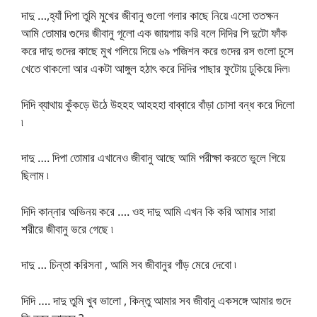
দাদু …,হ্যাঁ দিপা তুমি মুখের জীবানু গুলো গলার কাছে নিয়ে এসো ততক্ষন
আমি তোমার গুদের জীবানু গূলো এক জায়গায় করি বলে দিদির পি দুটো ফাঁক
করে দাদু গুদের কাছে মুখ গলিয়ে দিয়ে ৬৯ পজিশন করে গুদের রস গুলো চুসে
খেতে থাকলো আর একটা আঙ্গুল হঠাৎ করে দিদির পাছার ফুটোয় ঢুকিয়ে দিল৷
দিদি ব্যাথায় কুঁকড়ে ঊঠে উহহহ আহহহা বাব্বারে বাঁড়া চোসা বন্ধ করে দিলো
৷
দাদু …. দিপা তোমার এখানেও জীবানু আছে আমি পরীক্ষা করতে ভুলে গিয়ে
ছিলাম ৷
দিদি কান্নার অভিনয় করে …. ওহ দাদু আমি এখন কি করি আমার সারা
শরীরে জীবানু ভরে গেছে ৷
দাদু … চিন্তা করিসনা , আমি সব জীবানুর গাঁড় মেরে দেবো ৷
দিদি …. দাদু তুমি খুব ভালো , কিন্তু আমার সব জীবানু একসঙ্গে আমার গুদে