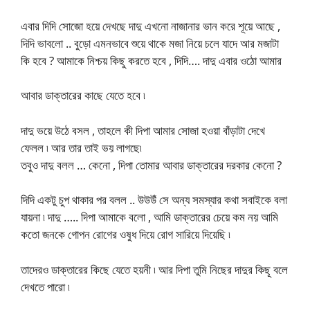
এবার দিদি সোজো হয়ে দেখছে দাদু এখনো নাজানার ভান করে শূয়ে আছে ,
দিদি ভাবলো .. বুড়ো এমনভাবে শুয়ে থাকে মজা নিয়ে চলে যাদে আর মজাটা
কি হবে ? আমাকে নিশ্চয় কিছু করতে হবে , দিদি…. দাদু এবার ওঠো আমার
আবার ডাক্তারের কাছে যেতে হবে ৷
দাদু ভয়ে উঠে বসল , তাহলে কী দিপা আমার সোজা হওয়া বাঁড়াটা দেখে
ফেলল ৷ আর তার তাই ভয় লাগছে৷
তবুও দাদু বলল … কেনো , দিপা তোমার আবার ডাক্তারের দরকার কেনো ?
দিদি একটু চুপ থাকার পর বলল .. উউউঁ সে অন্য সমস্যার কথা সবাইকে বলা
যায়না ৷ দাদু ….. দিপা আমাকে বলো , আমি ডাক্তারের চেয়ে কম নয় আমি
কতো জনকে গোপন রোগের ওষুধ দিয়ে রোগ সারিয়ে দিয়েছি ৷
তাদেরও ডাক্তারের কিছে যেতে হয়নী ৷ আর দিপা তুমি নিছের দাদুর কিছূ বলে
দেখতে পারো ৷