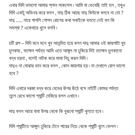
এবার দিদি ভাবলো আমার প্লান সাকসেস ৷ আমি যা ভেবেছি তাই হল , তবুও
দিদি একটু অভিনয় করে বলল , দাদু ঠিক আছে দাদু কিউকে বলবে না তো ?
দাদু ….. নারে পাগলি গোপন রোগের কথা সবাইকে বলতে নেই বল কি
সমস্যা ? একেবারে খুলে বলবি ৷
চটি গল্প – দিদি মনে মনে খুব আনন্দিত হয়ে বলল দাদু আমার ওই জায়গাটা খুব
চুলকায় , যতক্ষন পর্যন্ত আমি ওতে আঙ্গুল না ঢুকিয়ে দিই ততক্ষন চুলকানো
বন্ধ হয়না , বলেই নাটক করে মাথা নিচু করল দিদি ৷
দাদুও না বোঝার ভান করে বলল , কোন জায়গায় হয় ৷ না দেখালে রোগ ভালো
হবে ?
দিদি এবারে দরজা বন্ধ করে বেডের ঊপর ঊঠে বসে নাইটি কোমর পর্যন্ত
তুলে রেখে কালো প্যান্টি দেকিয়ে বলল এখানে ৷
দাদু বলল আরে বাবা উপর থেকে কি বুঝবো প্যান্টি খুলতে হবে ৷
দিদি প্যান্টিতে আঙ্গুল ঢুকিয়ে টেনে পায়ের নিচে থেকে প্যান্টি খুলে ফেলল ৷