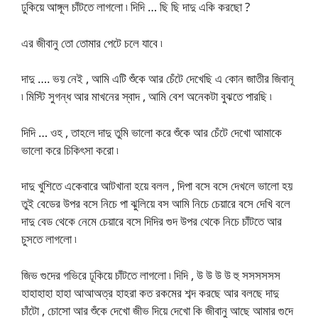
ঢুকিয়ে আঙ্গূল চাঁটতে লাগলো ৷ দিদি … ছি ছি দাদু একি করছো ?
এর জীবানু তো তোমার পেটে চলে যাবে ৷
দাদু …. ভয় নেই , আমি এটি শুঁকে আর চেঁটে দেখেছি এ কোন জাতীর জিবানূ
৷ মিস্টি সুগন্ধ আর মাখনের স্বাদ , আমি বেশ অনেকটা বুঝতে পারছি ৷
দিদি … ওহ , তাহলে দাদু তুমি ভালো করে শুঁকে আর চেঁটে দেখো আমাকে
ভালো করে চিকিৎসা করো ৷
দাদু খুশিতে একেবারে আটখানা হয়ে বলল , দিপা বসে বসে দেখলে ভালো হয়
তুই বেডের উপর বসে নিচে পা ঝুলিয়ে বস আমি নিচে চেয়ারে বসে দেখি বলে
দাদু বেড থেকে নেমে চেয়ারে বসে দিদির গুদ উপর থেকে নিচে চাঁটতে আর
চুসতে লাগলো ৷
জিভ গুদের গভিরে ঢূকিয়ে চাঁটতে লাগলো ৷ দিদি , উ উ উ উ হু সসসসসস
হাহাহাহা হাহা আআঅত্র হাহরা কত রকমের শব্দ করছে আর বলছে দাদু
চাঁটো , চোসো আর শুঁকে দেখো জীভ দিয়ে দেখো কি জীবানু আছে আমার গুদে