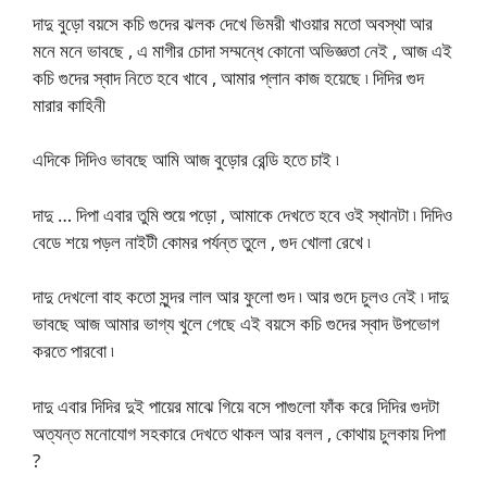
দাদু বুড়ো বয়সে কচি গুদের ঝলক দেখে ভিমরী খাওয়ার মতো অবস্থা আর
মনে মনে ভাবছে , এ মাগীর চোদা সম্মন্ধে কোনো অভিজ্ঞতা নেই , আজ এই
কচি গুদের স্বাদ নিতে হবে খাবে , আমার প্লান কাজ হয়েছে ৷ দিদির গুদ
মারার কাহিনী
এদিকে দিদিও ভাবছে আমি আজ বুড়োর রেন্ডি হতে চাই ৷
দাদু … দিপা এবার তুমি শুয়ে পড়ো , আমাকে দেখতে হবে ওই স্থানটা ৷ দিদিও
বেডে শয়ে পড়ল নাইটী কোমর পর্যন্ত তুলে , গুদ খোলা রেখে ৷
দাদু দেখলো বাহ কতো সুন্দর লাল আর ফুলো গুদ ৷ আর গুদে চুলও নেই ৷ দাদু
ভাবছে আজ আমার ভাগ্য খুলে গেছে এই বয়সে কচি গুদের স্বাদ উপভোগ
করতে পারবো ৷
দাদু এবার দিদির দুই পায়ের মাঝে গিয়ে বসে পাগুলো ফাঁক করে দিদির গুদটা
অত্যন্ত মনোযোগ সহকারে দেখতে থাকল আর বলল , কোথায় চুলকায় দিপা
?