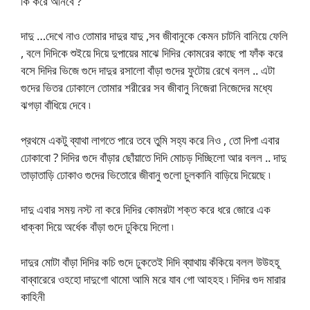
কি করে আনবে ?
দাদু …দেখে নাও তোমার দাদুর যাদু ,সব জীবানুকে কেমন চাটনি বানিয়ে ফেলি
, বলে দিদিকে শুইয়ে দিয়ে দুপায়ের মাঝে দিদির কোমরের কাছে পা ফাঁক করে
বসে দিদির ভিজে গুদে দাদুর রসালো বাঁড়া গুদের ফুটোয় রেখে বলল .. এটা
গুদের ভিতর ঢোকালে তোমার শরীরের সব জীবানু নিজেরা নিজেদের মধ্যে
ঝগড়া বাঁধিয়ে দেবে ৷
প্রথমে একটু ব্যাথা লাগতে পারে তবে তুমি সহ্য করে নিও , তো দিপা এবার
ঢোকাবো ? দিদির গুদে বাঁড়ার ছোঁয়াতে দিদি মোচড় দিচ্ছিলো আর বলল .. দাদু
তাড়াতাড়ি ঢোকাও গুদের ভিতোরে জীবানু গুলো চুলকানি বাড়িয়ে দিয়েছে ৷
দাদু এবার সময় নস্ট না করে দিদির কোমরটা শক্ত করে ধরে জোরে এক
ধাক্কা দিয়ে অর্ধেক বাঁড়া গুদে ঢুকিয়ে দিলো ৷
দাদুর মোটা বাঁড়া দিদির কচি গুদে ঢুকতেই দিদি ব্যাথায় কঁকিয়ে বলল উউহহূ
বাব্বারেরে ওহহো দাদুগো থামো আমি মরে যাব গো আহহহ ৷ দিদির গুদ মারার
কাহিনী