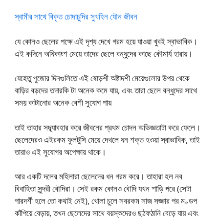
স্বামীর সাথে বিকৃত চোদাচুদির সুখহিন যৌন জীবন
যে কোনও ছেলের পক্ষে এই দৃশ্য দেখে গরম হয়ে যাওয়া খুবই স্বাভাবিক।
এই কদিনে অধিকাংশ মেয়ে তাদের ছেলে বন্ধুদের কাছে কৌমার্য হারায়।
যেহেতু পুজোর দিনগুলিতে এই ষোড়শী অষ্টাদশী মেয়েগুলোর উপর থেকে
বাড়ির বড়দের তদারকি টা অনেক কমে যায়, এবং তারা ছেলে বন্ধুদের সাথে
সময় কাটানোর অনেক বেশী সুযোগ পায়
তাই তাহার সদ্ব্যাবহার করে জীবনের প্রথম চোদন অভিজ্ঞতাটা করে ফেলে।
ছেলেদেরও এইরকম ফুলটুসি মেয়ে দেখলে ধন শক্ত হওয়া স্বাভাবিক, তাই
তারাও এই সুযোগর অপেক্ষায় থাকে।
আর একটি দলের মহিলারা ছেলেদের ধন গরম করে। তাহারা হল নব
বিবাহিতা সুন্দরী বৌদিরা। সেই রকম কোনও বৌদি যখন শাড়ি পরে (সেটা
পারদর্শী হলে তো কথাই নেই), খোলা চুলে সবরকম সাজ সজ্জার পর মণ্ডপ
কাঁপিয়ে বেড়ায়, তখন ছেলেদের সাথে বয়স্কদেরও ছঠফঠানি বেড়ে যায় এবং