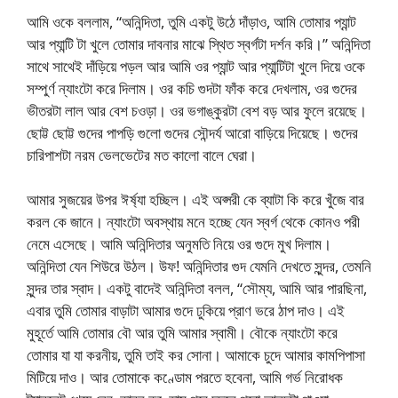
আমি ওকে বললাম, “অনিন্দিতা, তুমি একটু উঠে দাঁড়াও, আমি তোমার প্যান্ট
আর প্যান্টি টা খুলে তোমার দাবনার মাঝে স্থিত স্বর্গটা দর্শন করি।” অনিন্দিতা
সাথে সাথেই দাঁড়িয়ে পড়ল আর আমি ওর প্যান্ট আর প্যান্টিটা খুলে দিয়ে ওকে
সম্পুর্ণ ন্যাংটো করে দিলাম। ওর কচি গুদটা ফাঁক করে দেখলাম, ওর গুদের
ভীতরটা লাল আর বেশ চওড়া। ওর ভগাঙ্কুরটা বেশ বড় আর ফুলে রয়েছে।
ছোট্ট ছোট্ট গুদের পাপড়ি গুলো গুদের সৌন্দর্য আরো বাড়িয়ে দিয়েছে। গুদের
চারিপাশটা নরম ভেলভেটের মত কালো বালে ঘেরা।
আমার সুজয়ের উপর ঈর্ষ্যা হচ্ছিল। এই অপ্সরী কে ব্যাটা কি করে খুঁজে বার
করল কে জানে। ন্যাংটো অবস্থায় মনে হচ্ছে যেন স্বর্গ থেকে কোনও পরী
নেমে এসেছে। আমি অনিন্দিতার অনুমতি নিয়ে ওর গুদে মুখ দিলাম।
অনিন্দিতা যেন শিউরে উঠল। উফ! অনিন্দিতার গুদ যেমনি দেখতে সুন্দর, তেমনি
সুন্দর তার স্বাদ। একটু বাদেই অনিন্দিতা বলল, “সৌম্য, আমি আর পারছিনা,
এবার তুমি তোমার বাড়াটা আমার গুদে ঢুকিয়ে প্রাণ ভরে ঠাপ দাও। এই
মুহূর্তে আমি তোমার বৌ আর তুমি আমার স্বামী। বৌকে ন্যাংটো করে
তোমার যা যা করনীয়, তুমি তাই কর সোনা। আমাকে চুদে আমার কামপিপাসা
মিটিয়ে দাও। আর তোমাকে কণ্ডোম পরতে হবেনা, আমি গর্ভ নিরোধক