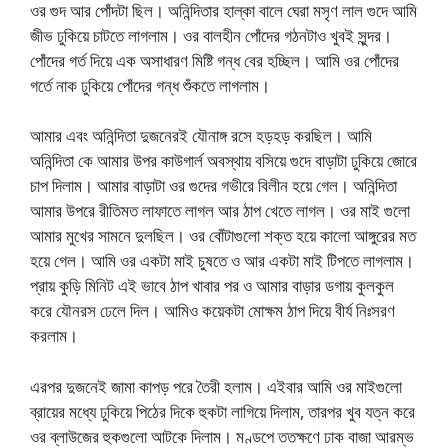
ওর গুদ আর পোঁদটা ছিল। অনিন্দিতার হাল্কা বালে ঘেরা মসৃণ লাল গুদে আমি
জীভ ঢুকিয়ে চাটতে লাগলাম। ওর বালহীন পোঁদের গঠনটাও খুবই সুন্দর।
পোঁদের গর্ত দিয়ে এক অসাধারণ মিষ্টি গন্ধ বের হচ্ছিল। আমি ওর পোঁদের
গর্তে নাক ঢুকিয়ে পোঁদের গন্ধ শুঁকতে লাগলাম।
আমার এবং অনিন্দিতা দুজনেরই যৌনাঙ্গ রসে হড়হড় করছিল। আমি
অনিন্দিতা কে আমার উপর কাউগার্ল অবস্থায় বসিয়ে গুদে বাড়াটা ঢুকিয়ে জোরে
চাপ দিলাম। আমার বাড়াটা ওর গুদের গভীরে বিলীন হয়ে গেল। অনিন্দিতা
আমার উপরে রীতিমত লাফাতে লাগল আর ঠাপ খেতে লাগল। ওর মাই গুলো
আমার মুখের সামনে দুলছিল। ওর বোঁটাগুলো শক্ত হয়ে কালো আঙ্গুরের মত
হয়ে গেল। আমি ওর একটা মাই চুষতে ও আর একটা মাই টিপতে লাগলাম।
প্রায় কুড়ি মিনিট এই ভাবে ঠাপ খাবার পর ও আমার বাড়ার ডগায় কুলকুল
করে যৌনরস ঢেলে দিল। আমিও কয়েকটা মোক্ষম ঠাপ দিয়ে বীর্য নিঃসরণ
করলাম।
এরপর দুজনেই জামা কাপড় পরে তৈরী হলাম। এইবার আমি ওর মাইগুলো
ব্রায়ের মধ্যে ঢুকিয়ে পিঠের দিকে হুকটা লাগিয়ে দিলাম, তারপর খুব যত্ন করে
ওর ব্লাউজের হুকগুলো আটকে দিলাম। মণ্ডপে ততক্ষণে ঢাক বাজা আরম্ভ