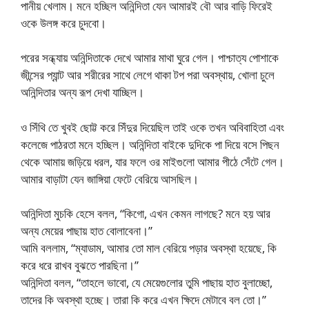
পানীয় খেলাম। মনে হচ্ছিল অনিন্দিতা যেন আমারই বৌ আর বাড়ি ফিরেই
ওকে উলঙ্গ করে চুদবো।
পরের সন্ধ্যায় অনিন্দিতাকে দেখে আমার মাথা ঘুরে গেল। পাশ্চাত্য পোশাকে
জীন্সের প্যান্ট আর শরীরের সাথে লেগে থাকা টপ পরা অবস্থায়, খোলা চুলে
অনিন্দিতার অন্য রূপ দেখা যাচ্ছিল।
ও সিঁথি তে খুবই ছোট্ট করে সিঁদুর দিয়েছিল তাই ওকে তখন অবিবাহিতা এবং
কলেজে পাঠরতা মনে হচ্ছিল। অনিন্দিতা বাইকে দুদিকে পা দিয়ে বসে পিছন
থেকে আমায় জড়িয়ে ধরল, যার ফলে ওর মাইগুলো আমার পীঠে সেঁটে গেল।
আমার বাড়াটা যেন জাঙ্গিয়া ফেটে বেরিয়ে আসছিল।
অনিন্দিতা মুচকি হেসে বলল, “কিগো, এখন কেমন লাগছে? মনে হয় আর
অন্য মেয়ের পাছায় হাত বোলাবেনা।”
আমি বললাম, “ম্যাডাম, আমার তো মাল বেরিয়ে পড়ার অবস্থা হয়েছে, কি
করে ধরে রাখব বুঝতে পারছিনা।”
অনিন্দিতা বলল, “তাহলে ভাবো, যে মেয়েগুলোর তুমি পাছায় হাত বুলাচ্ছো,
তাদের কি অবস্থা হচ্ছে। তারা কি করে এখন ক্ষিদে মেটাবে বল তো।”