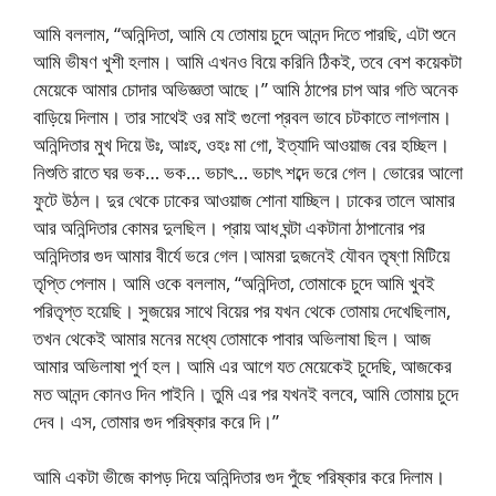
আমি বললাম, “অনিন্দিতা, আমি যে তোমায় চুদে আনন্দ দিতে পারছি, এটা শুনে
আমি ভীষণ খুশী হলাম। আমি এখনও বিয়ে করিনি ঠিকই, তবে বেশ কয়েকটা
মেয়েকে আমার চোদার অভিজ্ঞতা আছে।” আমি ঠাপের চাপ আর গতি অনেক
বাড়িয়ে দিলাম। তার সাথেই ওর মাই গুলো প্রবল ভাবে চটকাতে লাগলাম।
অনিন্দিতার মুখ দিয়ে উঃ, আঃহ, ওহঃ মা গো, ইত্যাদি আওয়াজ বের হচ্ছিল।
নিশুতি রাতে ঘর ভক… ভক… ভচাৎ… ভচাৎ শব্দে ভরে গেল। ভোরের আলো
ফুটে উঠল। দুর থেকে ঢাকের আওয়াজ শোনা যাচ্ছিল। ঢাকের তালে আমার
আর অনিন্দিতার কোমর দুলছিল। প্রায় আধ ঘন্টা একটানা ঠাপানোর পর
অনিন্দিতার গুদ আমার বীর্যে ভরে গেল।আমরা দুজনেই যৌবন তৃষ্ণা মিটিয়ে
তৃপ্তি পেলাম। আমি ওকে বললাম, “অনিন্দিতা, তোমাকে চুদে আমি খুবই
পরিতৃপ্ত হয়েছি। সুজয়ের সাথে বিয়ের পর যখন থেকে তোমায় দেখেছিলাম,
তখন থেকেই আমার মনের মধ্যে তোমাকে পাবার অভিলাষা ছিল। আজ
আমার অভিলাষা পুর্ণ হল। আমি এর আগে যত মেয়েকেই চুদেছি, আজকের
মত আনন্দ কোনও দিন পাইনি। তুমি এর পর যখনই বলবে, আমি তোমায় চুদে
দেব। এস, তোমার গুদ পরিষ্কার করে দি।”
আমি একটা ভীজে কাপড় দিয়ে অনিন্দিতার গুদ পুঁছে পরিষ্কার করে দিলাম।