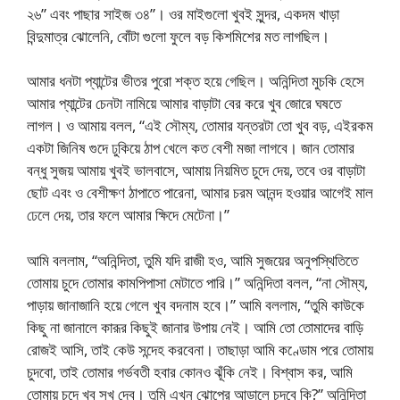
২৬” এবং পাছার সাইজ ৩৪”। ওর মাইগুলো খুবই সুন্দর, একদম খাড়া
বিন্দুমাত্র ঝোলেনি, বোঁটা গুলো ফুলে বড় কিশমিশের মত লাগছিল।
আমার ধনটা প্যান্টের ভীতর পুরো শক্ত হয়ে গেছিল। অনিন্দিতা মুচকি হেসে
আমার প্যান্টের চেনটা নামিয়ে আমার বাড়াটা বের করে খুব জোরে ঘষতে
লাগল। ও আমায় বলল, “এই সৌম্য, তোমার যন্তরটা তো খুব বড়, এইরকম
একটা জিনিষ গুদে ঢুকিয়ে ঠাপ খেলে কত বেশী মজা লাগবে। জান তোমার
বন্ধু সুজয় আমায় খুবই ভালবাসে, আমায় নিয়মিত চুদে দেয়, তবে ওর বাড়াটা
ছোট এবং ও বেশীক্ষণ ঠাপাতে পারেনা, আমার চরম আনন্দ হওয়ার আগেই মাল
ঢেলে দেয়, তার ফলে আমার ক্ষিদে মেটেনা।”
আমি বললাম, “অনিন্দিতা, তুমি যদি রাজী হও, আমি সুজয়ের অনুপস্থিতিতে
তোমায় চুদে তোমার কামপিপাসা মেটাতে পারি।” অনিন্দিতা বলল, “না সৌম্য,
পাড়ায় জানাজানি হয়ে গেলে খুব বদনাম হবে।” আমি বললাম, “তুমি কাউকে
কিছু না জানালে কারূর কিছুই জানার উপায় নেই। আমি তো তোমাদের বাড়ি
রোজই আসি, তাই কেউ সন্দেহ করবেনা। তাছাড়া আমি কণ্ডোম পরে তোমায়
চুদবো, তাই তোমার গর্ভবতী হবার কোনও ঝূঁকি নেই। বিশ্বাস কর, আমি
তোমায় চুদে খুব সুখ দেব। তুমি এখন ঝোপের আড়ালে চুদবে কি?” অনিন্দিতা