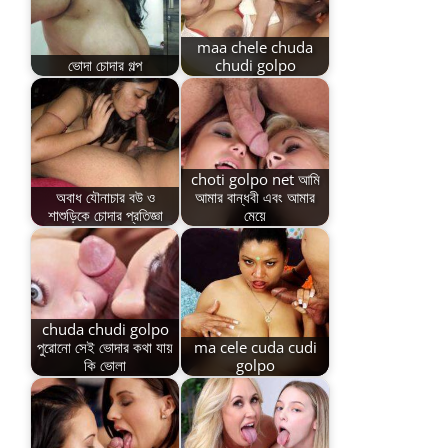
maa chele chuda
ভোদা চোদার গল্প
chudi golpo
choti golpo net আমি
অবাধ যৌনাচার বউ ও
আমার বান্ধবী এবং আমার
শাশুড়িকে চোদার প্রতিজ্ঞা
মেয়ে
chuda chudi golpo
পুরোনো সেই ভোদার কথা যায়
ma cele cuda cudi
কি ভোলা
golpo