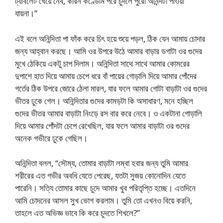
ট্যাবলেট খেয়ে নেব, কারন কণ্ডোম পরে চুদলে পুরো আনন্দটা পাওয়া
যায়না।”
এই বলে অনিন্দিতা পা ফাঁক করে চিৎ হয়ে শুয়ে পড়ল, ঠিক যেন আমায় চোদার
জন্য আহ্বান করছে। আমি ওর উপরে উঠে আমার বাড়ার ডগাটা ওর গুদের
মুখে ঠেকিয়ে একটু চাপ দিলাম। অনিন্দিতা সাথে সাথে আমার কোমরের
দুপাশে হাত দিয়ে আমায় চেপে ধরে বাঁ পায়ের গোড়ালি দিয়ে আমার পোঁদের
গর্তের ঠিক উপরে জোরে ঠেলা মারল, যার ফলে আমার গোটা বাড়াটা ওর গুদের
ভীতর ঢুকে গেল। অনিন্দিতার গুদের কামড়টা কি অসাধারণ, মনে হচ্ছিল
গুদের ভীতর আমার বাড়াটা নিংড়ে রস বার করে নেবে। ও একটানা গোড়ালি
দিয়ে আমার পোঁদটা চেপে রেখেছিল, যার ফলে আমার বাড়াটা ওর গুদের
অনেক গভীরে ঢুকে গেছিল।
অনিন্দিতা বলল, “সৌম্য, তোমার বাড়াটা লম্বা হবার জন্য তুমি আমার
শরীরের এত গভীর অবধি যেতে পেরেছ, যতটা সুজয় কোনোদিন যেতে
পারেনি। সত্যি তোমার কাছে চুদে আমার খুব পরিতৃপ্তি হচ্ছে। এতদিনে
আমি চোদনের আসল সুখ ভোগ করলাম। তুমি তো এখনও বিয়ে করনি,
তাহলে এত অভিজ্ঞ ভাবে কি করে চুদতে শিখলে?”