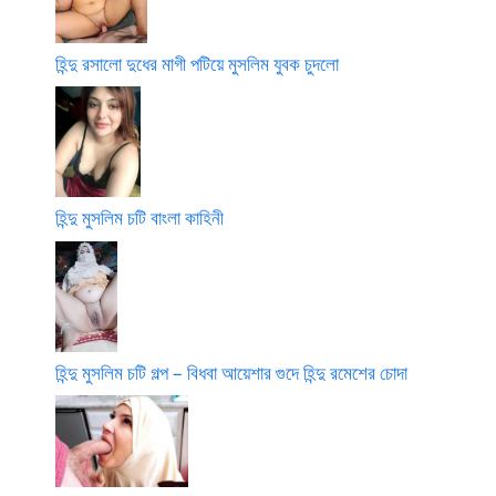
হিন্দু রসালো দুধের মাগী পটিয়ে মুসলিম যুবক চুদলো
হিন্দু মুসলিম চটি বাংলা কাহিনী
হিন্দু মুসলিম চটি গল্প – বিধবা আয়েশার গুদে হিন্দু রমেশের চোদা