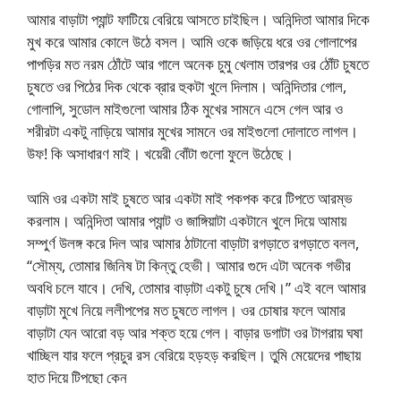
আমার বাড়াটা প্যান্ট ফাটিয়ে বেরিয়ে আসতে চাইছিল। অনিন্দিতা আমার দিকে
মুখ করে আমার কোলে উঠে বসল। আমি ওকে জড়িয়ে ধরে ওর গোলাপের
পাপড়ির মত নরম ঠোঁটে আর গালে অনেক চুমু খেলাম তারপর ওর ঠোঁট চুষতে
চুষতে ওর পিঠের দিক থেকে ব্রার হুকটা খুলে দিলাম। অনিন্দিতার গোল,
গোলাপি, সুডোল মাইগুলো আমার ঠিক মুখের সামনে এসে গেল আর ও
শরীরটা একটু নাড়িয়ে আমার মুখের সামনে ওর মাইগুলো দোলাতে লাগল।
উফ! কি অসাধারণ মাই। খয়েরী বোঁটা গুলো ফুলে উঠেছে।
আমি ওর একটা মাই চুষতে আর একটা মাই পকপক করে টিপতে আরম্ভ
করলাম। অনিন্দিতা আমার প্যান্ট ও জাঙ্গিয়াটা একটানে খুলে দিয়ে আমায়
সম্পুর্ণ উলঙ্গ করে দিল আর আমার ঠাটানো বাড়াটা রগড়াতে রগড়াতে বলল,
“সৌম্য, তোমার জিনিষ টা কিন্তু হেভী। আমার গুদে এটা অনেক গভীর
অবধি চলে যাবে। দেখি, তোমার বাড়াটা একটু চুষে দেখি।” এই বলে আমার
বাড়াটা মুখে নিয়ে ললীপপের মত চুষতে লাগল। ওর চোষার ফলে আমার
বাড়াটা যেন আরো বড় আর শক্ত হয়ে গেল। বাড়ার ডগাটা ওর টাগরায় ঘষা
খাচ্ছিল যার ফলে প্রচুর রস বেরিয়ে হড়হড় করছিল। তুমি মেয়েদের পাছায়
হাত দিয়ে টিপছো কেন