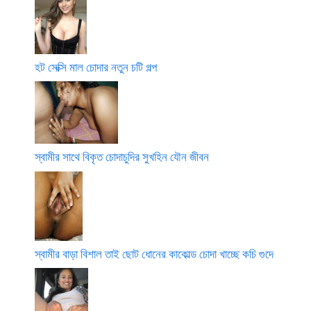
হট সেক্সি মাল চোদার নতুন চটি গল্প
স্বামীর সাথে বিকৃত চোদাচুদির সুখহিন যৌন জীবন
স্বামীর বাড়া বিশাল তাই ছোট ধোনের কাকোল্ড চোদা খাচ্ছে কচি গুদে