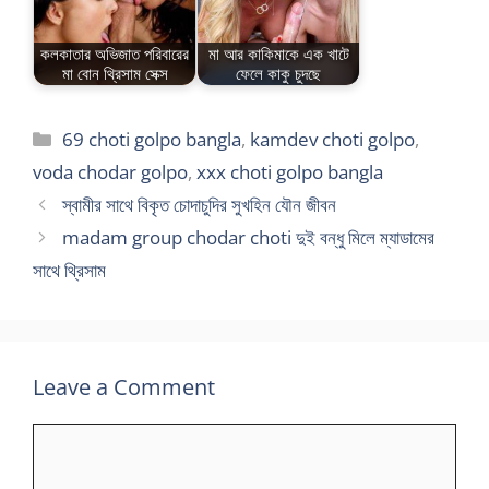
কলকাতার অভিজাত পরিবারের
মা আর কাকিমাকে এক খাটে
মা বোন থ্রিসাম সেক্স
ফেলে কাকু চুদছে
Categories
69 choti golpo bangla
,
kamdev choti golpo
,
voda chodar golpo
,
xxx choti golpo bangla
স্বামীর সাথে বিকৃত চোদাচুদির সুখহিন যৌন জীবন
madam group chodar choti দুই বন্ধু মিলে ম্যাডামের
সাথে থ্রিসাম
Leave a Comment
Comment