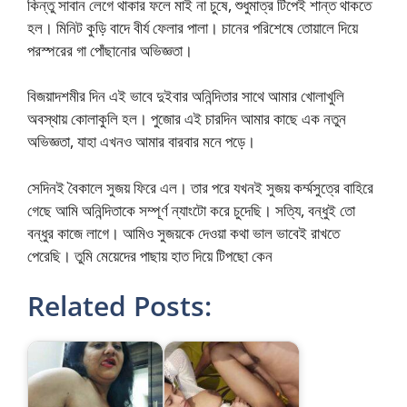
কিন্তু সাবান লেগে থাকার ফলে মাই না চুষে, শুধুমাত্র টিপেই শান্ত থাকতে
হল। মিনিট কুড়ি বাদে বীর্য ফেলার পালা। চানের পরিশেষে তোয়ালে দিয়ে
পরস্পরের গা পোঁছানোর অভিজ্ঞতা।
বিজয়াদশমীর দিন এই ভাবে দুইবার অনিন্দিতার সাথে আমার খোলাখুলি
অবস্থায় কোলাকুলি হল। পুজোর এই চারদিন আমার কাছে এক নতুন
অভিজ্ঞতা, যাহা এখনও আমার বারবার মনে পড়ে।
সেদিনই বৈকালে সুজয় ফিরে এল। তার পরে যখনই সুজয় কর্ম্মসুত্রে বাহিরে
গেছে আমি অনিন্দিতাকে সম্পূর্ণ ন্যাংটো করে চুদেছি। সত্যি, বন্ধুই তো
বন্ধুর কাজে লাগে। আমিও সুজয়কে দেওয়া কথা ভাল ভাবেই রাখতে
পেরেছি। তুমি মেয়েদের পাছায় হাত দিয়ে টিপছো কেন
Related Posts: