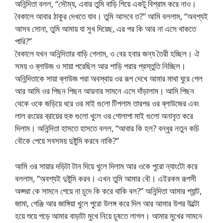
অনিন্দিতা বলল, “সৌম্য, এবার তুমি বাড়ি গিয়ে একটু বিশ্রাম করে নাও।
বৈকালে আবার ঠাকুর দেখতে যাব। তুমি আসবে ত?” আমি বললাম, “অবশ্যই
আসব সোনা, তুমি আমায় যা সুখ দিয়েছ, এর পর কি আর না এসে থাকতে
পারি?”
বৈকালে যখন অনিন্দিতার বাড়ি গেলাম, ও বের হবার জন্য তৈরী হচ্ছিল। ঐ
সময় ও ব্লাউজ ও সায়া পরেছিল আর শাড়ি পরার প্রস্তুতি নিচ্ছিল।
অনিন্দিতাকে সায়া ব্লাউজ পরা অবস্থায় ওর রূপ দেখে আমার মাথা ঘুরে গেল
আর আমি ওর পিছন পিছন আয়নার সামনে এসে দাঁড়ালাম। আমি পিছন
থেকে ওকে জড়িয়ে ধরে ওর মাই গুলো টিপলাম তারপর ওর ব্লাউজের এবং
লাল রংয়ের ব্রায়ের হুক গুলো খুলে ওর গোলাপা মাই গুলো অনাবৃত করে
দিলাম। অনিন্দিতা হাসতে হাসতে বলল, “আবার কি হল? বন্ধুর নতুন কচি
বৌকে পেয়ে সবসময় দুষ্টুমি করবে নাকি?”
আমি ওর সায়ার দড়িটা টান দিয়ে খুলে দিলাম আর ওকে পুরো ন্যাংটো করে
বললাম, “অবশ্যই দুষ্টুমি করব। এখন তুমি আমার বৌ। এইরকম রূপসী
অপ্সরা কে সামনে পেয়ে না চুদে কি করে থাকি বল?” অনিন্দিতা আমার প্যান্ট,
জামা, গেঞ্জি আর জাঙ্গিয়া খুলে পুরো উলঙ্গ করে দিল আর আমার উপর উল্টো
হয়ে শুয়ে পড়ে আমার বাড়াটা মুখে নিয়ে চুষতে লাগল। আমার মুখের সামনে