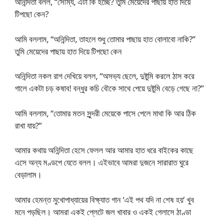
অনিন্দিতা বলল, “সৌম্য, এটা কি হচ্ছে? তুমি মেয়েদের পাছায় হাত দিয়ে
টিপছো কেন?
আমি বললাম, “অনিন্দিতা, তাহলে শুধু তোমার পাছায় হাত বোলাবো নাকি?”
তুমি মেয়েদের পাছায় হাত দিয়ে টিপছো কেন
অনিন্দিতা নকল রাগ দেখিয়ে বলল, “অসভ্য ছেলে, দুষ্টুমি করলে ঠাস করে
গালে একটা চড় কষাব! বন্ধুর কচি বৌকে সাথে পেয়ে দুষ্টুমি বেড়ে গেছে না?”
আমি বললাম, “তোমার মতন সুন্দরী মেয়েকে পাসে পেলে মাথা কি আর ঠিক
রাখা যায়?”
আমার কথায় অনিন্দিতা হেসে ফেলল আর আমার হাত ধরে বাইকের কাছে
এসে অন্য মণ্ডপে যেতে বলল। এইভাবে আমরা দুজনে সারারাত ঘুরে
বেড়ালাম।
আমার হেমন্ত মুখোপাধ্যায়ের বিক্ষ্যাত গান ‘এই পথ যদি না শেষ হয়’ খুব
মনে পড়ছিল। আমরা একই প্লেটে জল খাবার ও একই গেলাসে ঠাণ্ডা