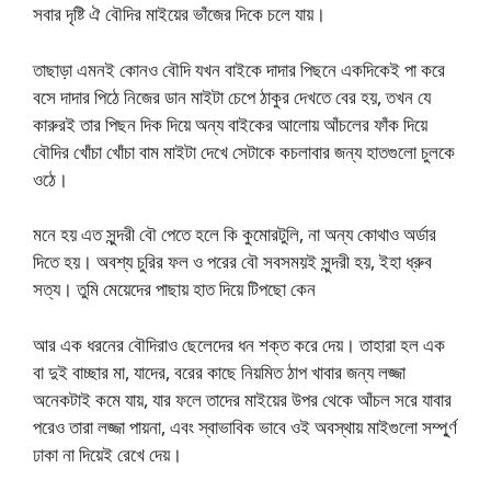
সবার দৃষ্টি ঐ বৌদির মাইয়ের ভাঁজের দিকে চলে যায়।
তাছাড়া এমনই কোনও বৌদি যখন বাইকে দাদার পিছনে একদিকেই পা করে
বসে দাদার পিঠে নিজের ডান মাইটা চেপে ঠাকুর দেখতে বের হয়, তখন যে
কারুরই তার পিছন দিক দিয়ে অন্য বাইকের আলোয় আঁচলের ফাঁক দিয়ে
বৌদির খোঁচা খোঁচা বাম মাইটা দেখে সেটাকে কচলাবার জন্য হাতগুলো চুলকে
ওঠে।
মনে হয় এত সুন্দরী বৌ পেতে হলে কি কুমোরটুলি, না অন্য কোথাও অর্ডার
দিতে হয়। অবশ্য চুরির ফল ও পরের বৌ সবসময়ই সুন্দরী হয়, ইহা ধ্রুব
সত্য। তুমি মেয়েদের পাছায় হাত দিয়ে টিপছো কেন
আর এক ধরনের বৌদিরাও ছেলেদের ধন শক্ত করে দেয়। তাহারা হল এক
বা দুই বাচ্ছার মা, যাদের, বরের কাছে নিয়মিত ঠাপ খাবার জন্য লজ্জা
অনেকটাই কমে যায়, যার ফলে তাদের মাইয়ের উপর থেকে আঁচল সরে যাবার
পরেও তারা লজ্জা পায়না, এবং স্বাভাবিক ভাবে ওই অবস্থায় মাইগুলো সম্পু্র্ণ
ঢাকা না দিয়েই রেখে দেয়।