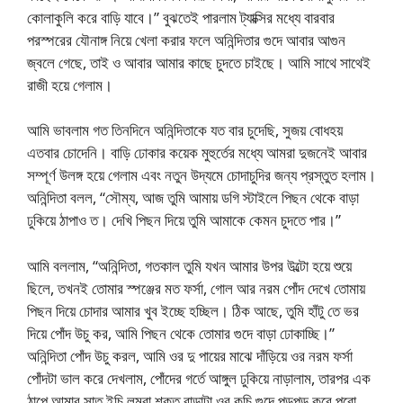
কোলাকুলি করে বাড়ি যাবে।” বুঝতেই পারলাম ট্যাক্সির মধ্যে বারবার
পরস্পরের যৌনাঙ্গ নিয়ে খেলা করার ফলে অনিন্দিতার গুদে আবার আগুন
জ্বলে গেছে, তাই ও আবার আমার কাছে চুদতে চাইছে। আমি সাথে সাথেই
রাজী হয়ে গেলাম।
আমি ভাবলাম গত তিনদিনে অনিন্দিতাকে যত বার চুদেছি, সুজয় বোধহয়
এতবার চোদেনি। বাড়ি ঢোকার কয়েক মুহুর্তের মধ্যে আমরা দুজনেই আবার
সম্পূর্ণ উলঙ্গ হয়ে গেলাম এবং নতুন উদ্যমে চোদাচুদির জন্য প্রস্তুত হলাম।
অনিন্দিতা বলল, “সৌম্য, আজ তুমি আমায় ডগি স্টাইলে পিছন থেকে বাড়া
ঢুকিয়ে ঠাপাও ত। দেখি পিছন দিয়ে তুমি আমাকে কেমন চুদতে পার।”
আমি বললাম, “অনিন্দিতা, গতকাল তুমি যখন আমার উপর উল্টো হয়ে শুয়ে
ছিলে, তখনই তোমার স্পঞ্জের মত ফর্সা, গোল আর নরম পোঁদ দেখে তোমায়
পিছন দিয়ে চোদার আমার খুব ইচ্ছে হচ্ছিল। ঠিক আছে, তুমি হাঁটু তে ভর
দিয়ে পোঁদ উচু কর, আমি পিছন থেকে তোমার গুদে বাড়া ঢোকাচ্ছি।”
অনিন্দিতা পোঁদ উচু করল, আমি ওর দু পায়ের মাঝে দাঁড়িয়ে ওর নরম ফর্সা
পোঁদটা ভাল করে দেখলাম, পোঁদের গর্তে আঙ্গুল ঢুকিয়ে নাড়ালাম, তারপর এক
ঠাপে আমার সাত ইন্চি লম্বা শক্ত বাড়াটা ওর কচি গুদে পড়পড় করে পুরো