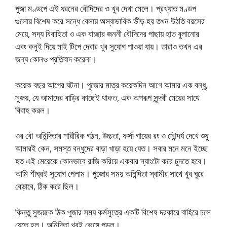
পুজা মণ্ডপে এই ধরনের বৌদিদের ও খুব দেখা মেলে। প্রখ্যাত মণ্ডপ
গুলোয় বিশেষ করে সন্ধে বেলায় অস্বাভাবিক ভীড় হয় তখন উঠতি বয়সের
মেয়ে, সদ্য বিবাহিতা ও এক বাচ্ছার জননী বৌদিদের পাছায় হাত বুলানোর
এবং কনুই দিয়ে মাই টিপে দেবার খুব সুযোগ পাওয়া যায়। তারাও তখন এর
জন্য কোনও প্রতিবাদ করেনা।
কয়েক বছর আগের ঘটনা। পুজোর মাত্র কয়েকদিন আগে আমার এক বন্ধু,
সুজয়, যে আমাদের বাড়ির কাছেই থাকত, এক অপরূপ সুন্দরী মেয়ের সাথে
বিবাহ করল।
ওর বৌ অনিন্দিতার শারীরিক গঠন, উচ্চতা, ফর্সা গায়ের রং ও সৌন্দর্য দেখে শুধু
আমারই কেন, সমস্ত বন্ধুদের বাড়া খাড়া হয়ে যেত। সবার মনে মনে ইচ্ছে
হত এই মেয়েকে কোনভাবে রাজি করিয়ে একবার ন্যাংটো করে চুদতে হবে।
আমি শীঘ্রই সুযোগ পেলাম। পুজোর সময় অনিন্দিতা স্বামীর সাথে খুব ঘুরে
বেড়াবে, ঠিক করে ছিল।
কিন্তু সুজয়কে ঠিক পুজার সময় কর্মসুত্রে একটি বিশেষ দরকারে বাহিরে চলে
যেতে হল। অনিন্দিতা খুবই ভেঙ্গে পড়ল।