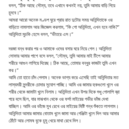
বলল, “ঠিক আছে সৌম্য, তবে এখানে কখনই নয়, তুমি আমায় বাড়ি গিয়ে
চুদবে।”
আমরা আরো অনেক মণ্ডপ ঘুরে প্রায় রাত দুটোর সময় অনিন্দিতাকে ওর
বাড়িতে নামালাম আর জিজ্ঞেস করলাম, “কি গো অনিন্দিতা, এখন হবে নাকি?”
অনিন্দিতা মুচকি হেসে বলল, “ভীতরে এস।”
দরজা বন্ধ করার পর ও আমাকে ওদের বসার ঘরে নিয়ে গেল। অনিন্দিতা
সোফায় আমার পাশে বসে বলল, “সৌম্য, তুমি আমার মাই টিপে আমার
শরীরে আগুন লাগিয়ে দিয়েছ। ঠিক আছে, তোমার বন্ধুর কাজটা তুমি এখন
কর।”
আমি তো হাতে চাঁদ পেলাম। অনেক ভাগ্য করে এসেছি তাই অনিন্দিতার মত
লাস্যময়ী সুন্দরীকে চোদার সুযোগ পাচ্ছি। আমি ওর জামার হুকগুলো খুলে ওর
শরীর থেকে জামাটা খুলে নিলাম। অনিন্দিতা এখন উপর দিকে শুধু গোলাপি ব্রা
পরে বসে ছিল, যার মাঝখান থেকে ওর ফর্সা মাইয়ের গভীর ভাঁজ দেখা
যাচ্ছিল। আমি ওর ভাঁজে মুখ রেখে ওর মাইয়ের মিষ্টি গন্ধ শুঁকতে লাগলাম।
অনিন্দিতা আমার জামার বোতাম খুলে জামা আর গেঞ্জিটা খুলে দিল আর আমার
ঠোঁটে আর লোমষ বুকে চুমু খেয়ে মাথা রেখে দিল।