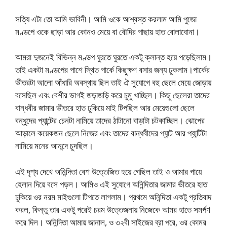
সত্যি এটা তো আমি ভাবিনী। আমি ওকে আশ্বস্ত করলাম আমি পুজো
মণ্ডপে ওকে ছাড়া আর কোনও মেয়ে বা বৌদির পাছায় হাত বোলাবোনা।
আমরা দুজনেই বিভিন্ন মণ্ডপ ঘুরতে ঘুরতে একটু ক্লান্ত হয়ে পড়েছিলাম।
তাই একটা মণ্ডপের পাশে স্থিত পার্কে কিছুক্ষণ বসার জন্য ঢুকলাম।পার্কের
ভীতরটা আলো আঁধারি অবস্থায় ছিল তাই ঐ সুযোগে বহু ছেলে মেয়ে জোড়ায়
বসেছিল এবং বেশীর ভাগই জড়াজড়ি করে চুমু খাচ্ছিল। কিছু ছেলেরা তাদের
বান্ধবীর জামার ভীতরে হাত ঢুকিয়ে মাই টিপছিল আর মেয়েগুলো ছেলে
বন্ধুদের প্যান্টের চেনটা নামিয়ে তাদের ঠাটানো বাড়াটা চটকাচ্ছিল। ঝোপের
আড়ালে কয়েকজন ছেলে নিজের এবং তাদের বান্ধবীদের প্যান্ট আর প্যান্টিটা
নামিয়ে মনের আনন্দে চুদছিল।
এই দৃশ্য দেখে অনিন্দিতা বেশ উত্তেজিত হয়ে গেছিল তাই ও আমার গায়ে
হেলান দিয়ে বসে পড়ল। আমিও এই সুযোগে অনিন্দিতার জামার ভীতরে হাত
ঢুকিয়ে ওর নরম মাইগুলো টিপতে লাগলাম। প্রথমে অনিন্দিতা একটু প্রতিবাদ
করল, কিন্তু তার একটু পরেই চরম উত্তেজনায় নিজেকে আমর হাতে সমর্পণ
করে দিল। অনিন্দিতা আমায় জানাল, ও ৩২বী সাইজের ব্রা পরে, ওর কোমর