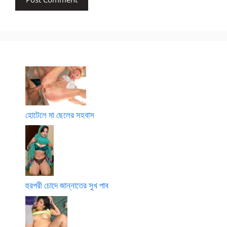
হোটেলে মা ছেলের সহবাস
হুরপরী চোদে জান্নাতের সুখ পাব