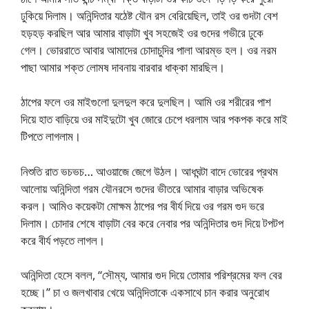
ঢুকিয়ে দিলাম। অনিন্দিতার যঠেষ্ট যৌন রস বেরিয়েছিল, তাই ওর গুদটা বেশ
হড়হড় করছিল আর আমার বাড়াটা খুব সহজেই ওর গুদের গভীরে ঢুকে
গেল। ভোররাতে আবার আমাদের চোদাচুদির পালা আরম্ভ হল। ওর নরম
পাছা আমার শক্ত লোমষ দাবনায় বারবার ধাক্কা মারছিল।
ঠাপের ফলে ওর মাইগুলো দুলদুল করে দুলছিল। আমি ওর শরীরের পাশ
দিয়ে হাত বাড়িয়ে ওর মাইদুটো খুব জোরে চেপে ধরলাম আর পকপক করে মাই
টিপতে লাগলাম।
নিশুতি রাত ভচভচ… আওয়াজে জেগে উঠল। আধঘন্টা বাদে ভোরের প্রথম
আলোয় অনিন্দিতা গরম যৌনরসে গুদের ভীতরে আমার বাড়ার অভিষেক
করল। আমিও কয়েকটা মোক্ষম ঠাপের পর বীর্য দিয়ে ওর গরম গুদ ভরে
দিলাম। চোদার শেষে বাড়াটা বের করে নেবার পর অনিন্দিতার গুদ দিয়ে টপটপ
করে বীর্য পড়তে লাগল।
অনিন্দিতা হেসে বলল, “সৌম্য, আমার গুদ দিয়ে তোমার পরিশ্রমের ফল বের
হচ্ছে।” চা ও জলখাবার খেয়ে অনিন্দিতাকে একসাথে চান করার অনুরোধ