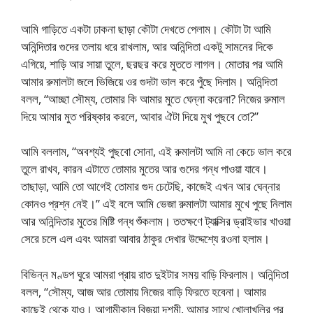
আমি গাড়িতে একটা ঢাকনা ছাড়া কৌটা দেখতে পেলাম। কৌটা টা আমি
অনিন্দিতার গুদের তলায় ধরে রাখলাম, আর অনিন্দিতা একটু সামনের দিকে
এগিয়ে, শাড়ি আর সায়া তুলে, ছরছর করে মুততে লাগল। মোতার পর আমি
আমার রুমালটা জলে ভিজিয়ে ওর গুদটা ভাল করে পুঁছে দিলাম। অনিন্দিতা
বলল, “আচ্ছা সৌম্য, তোমার কি আমার মুতে ঘেন্না করেনা? নিজের রুমাল
দিয়ে আমার মুত পরিষ্কার করলে, আবার ঐটা দিয়ে মুখ পুছবে তো?”
আমি বললাম, “অবশ্যই পুছবো সোনা, এই রুমালটা আমি না কেচে ভাল করে
তুলে রাখব, কারন এটাতে তোমার মুতের আর গুদের গন্ধ পাওয়া যাবে।
তাছাড়া, আমি তো আগেই তোমার গুদ চেটেছি, কাজেই এখন আর ঘেন্নার
কোনও প্রশ্ন নেই।” এই বলে আমি ভেজা রুমালটা আমার মুখে পুছে নিলাম
আর অনিন্দিতার মুতের মিষ্টি গন্ধ শুঁকলাম। ততক্ষণে ট্যাক্সির ড্রাইভার খাওয়া
সেরে চলে এল এবং আমরা আবার ঠাকুর দেখার উদ্দেশ্যে রওনা হলাম।
বিভিন্ন মণ্ডপ ঘুরে আমরা প্রায় রাত দুইটার সময় বাড়ি ফিরলাম। অনিন্দিতা
বলল, “সৌম্য, আজ আর তোমায় নিজের বাড়ি ফিরতে হবেনা। আমার
কাছেই থেকে যাও। আগামীকাল বিজয়া দশমী, আমার সাথে খোলাখুলির পর