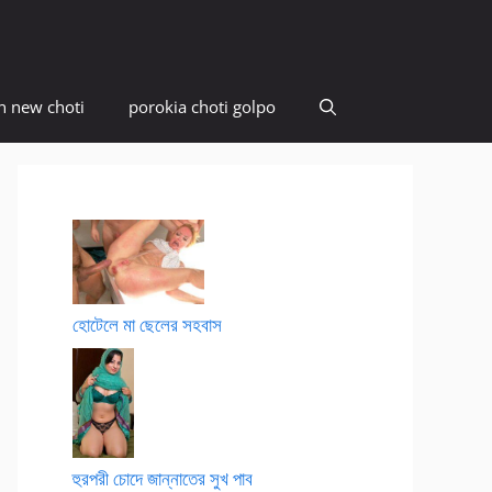
n new choti
porokia choti golpo
হোটেলে মা ছেলের সহবাস
হুরপরী চোদে জান্নাতের সুখ পাব