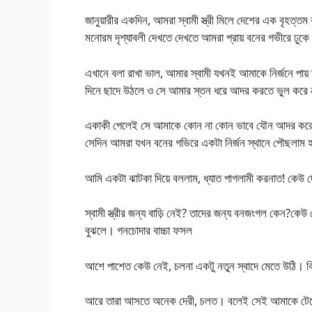
জানুয়ারীর একদিন, আমরা স্বামী স্ত্রী মিলে দেশের এক বৃহত্
মনোরম দৃশ্যাবলী দেখতে দেখতে আমরা প্রায় বনের গভীরে ঢুক
এখানে বলা রাখা ভাল, আমার স্বামী যখনই আমাকে নির্জনে প
দিনে ছাদে উঠলে ও সে আমার স্তন ধরে আদর করতে ভুল করে
একাকী পেলেই সে আমাকে কোন না কোন ভাবে যৌন আদর করেই 
সেদিন আমরা যখন বনের গভিরে একটা নির্জন স্থানে পৌছলাম হঠা
আমি একটা ঝাটকা দিয়ে বললাম, ধ্যাত পাগলামী করনাত! কেউ দ
স্বামী স্ত্রীর জন্য বাড়ি নেই? তাদের জন্য বনজংগল কেন?কেউ
বুঝলে। গনচোদার বাচ্চা ফসল
আশে পাশেত কেউ নেই, চলনা একটু নতুন স্বাদে মেতে উঠি। ক
আরে তারা আসতে অনেক দেরী, চলত। বলেই সেই আমাকে টেনে চল