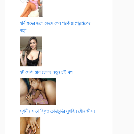
হর্নি গুদের জলে ভেসে গেল পরকীয়া প্রেমিকের
বাড়া
হট সেক্সি মাল চোদার নতুন চটি গল্প
স্বামীর সাথে বিকৃত চোদাচুদির সুখহিন যৌন জীবন