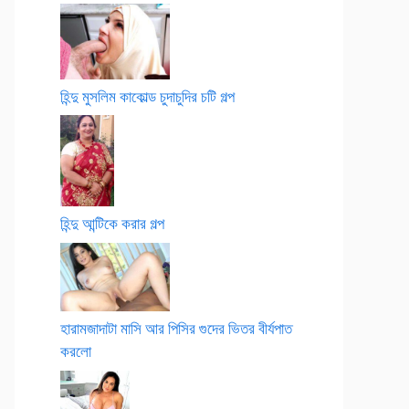
হিন্দু মুসলিম কাকোল্ড চুদাচুদির চটি গল্প
হিন্দু আন্টিকে করার গল্প
হারামজাদাটা মাসি আর পিসির গুদের ভিতর বীর্যপাত
করলো