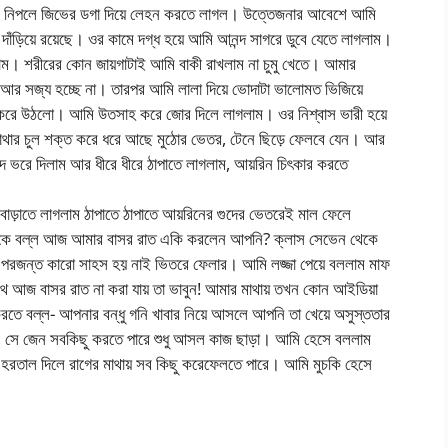
র নিপলে জিভের ডগা দিয়ে লেহন করতে লাগল। উত্তেজনার আবেশে আমি
 দাঁড়িয়ে রয়েছে। ওর কামে দগ্ধ হয়ে আমি আনন্দ সাগরে ডুবে যেতে লাগলাম।
লাম। শরীরের কোন জায়গাটাই আমি বাকী রাখলাম না চুমু খেতে। আমার
ি আর সজ্য হচ্ছে না। তারপর আমি লালা দিয়ে ভোদাটা ভালোমত ভিজিয়ে
দ করে উঠলো। আমি উতসাহ করে জোর দিলে লাগলাম। ওর নিশ্বাস ভারী হয়ে
ার চুল শক্ত করে ধরে আছে মুঠোর ভেতর, টেনে ছিড়ে ফেলবে যেন। আর
দে ভরে দিলাম আর ধীরে ধীরে ঠাপাতে লাগলাম, আয়রিন চিৎকার করতে
।
বাড়াতে লাগলাম ঠাপাতে ঠাপাতে আয়রিনের গুদের ভেতরেই মাল ফেলে
াকে বল্ল আজ আমার বাসর রাত একি করলেন আপনি? ক্লাস সেভেন থেকে
পরজন্ত কারো সাহস হয় নাই ভিতরে ফেলার। আমি লজ্জা পেয়ে বললাম মাফ
থে আজ বাসর রাত না করা যায় তা ভাবুন! আমার মাথায় তখন কোন আইডিয়া
রতে বল্ল- আপনার বন্ধু গনি খাবার নিয়ে আসলে আপনি তা খেয়ে অসুস্ততার
ব, সে জেন সবকিছু করতে পারে শুধু আসল কাজ ছাড়া। আমি হেসে বললাম
হরতাল দিলে রাগের মাথায় সব কিছু করেফেলতে পারে। আমি মুচকি হেসে