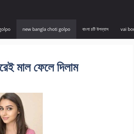
golpo
new bangla choti golpo
বাংলা চটি উপন্যাস
vai bo
তরেই মাল ফেলে দিলাম