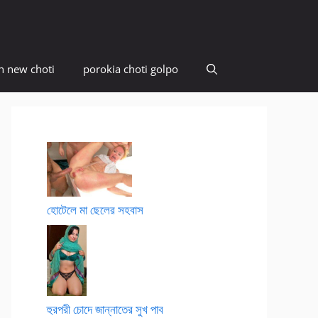
n new choti
porokia choti golpo
হোটেলে মা ছেলের সহবাস
হুরপরী চোদে জান্নাতের সুখ পাব