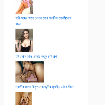
হর্নি গুদের জলে ভেসে গেল পরকীয়া প্রেমিকের
বাড়া
হট সেক্সি মাল চোদার নতুন চটি গল্প
স্বামীর সাথে বিকৃত চোদাচুদির সুখহিন যৌন জীবন