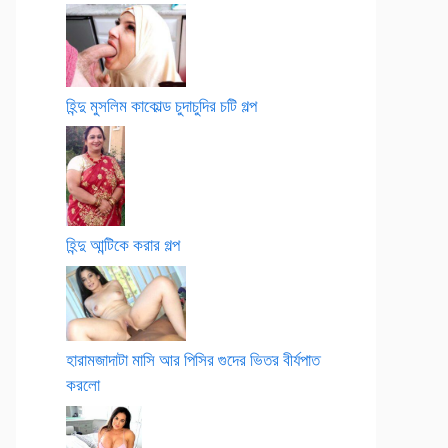
হিন্দু মুসলিম কাকোল্ড চুদাচুদির চটি গল্প
হিন্দু আন্টিকে করার গল্প
হারামজাদাটা মাসি আর পিসির গুদের ভিতর বীর্যপাত
করলো