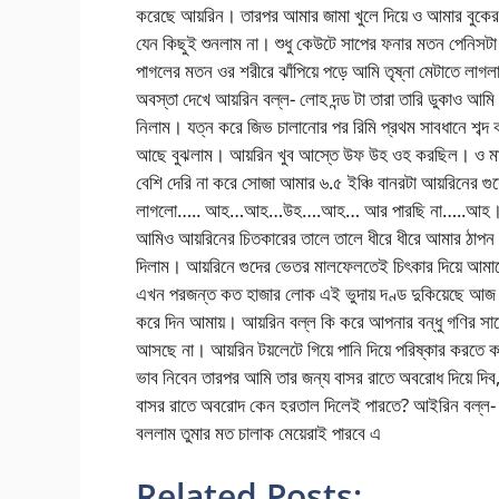
করেছে আয়রিন। তারপর আমার জামা খুলে দিয়ে ও আমার বুকে
যেন কিছুই শুনলাম না। শুধু কেউটে সাপের ফনার মতন পেনিসটা
পাগলের মতন ওর শরীরে ঝাঁপিয়ে পড়ে আমি তৃষ্না মেটাতে লাগ
অবস্তা দেখে আয়রিন বল্ল- লোহ দন্ড টা তারা তারি ডুকাও আম
নিলাম। যত্ন করে জিভ চালানোর পর রিমি প্রথম সাবধানে শব্
আছে বুঝলাম। আয়রিন খুব আস্তে উফ উহ ওহ করছিল। ও মাথ
বেশি দেরি না করে সোজা আমার ৬.৫ ইঞ্চি বানরটা আয়রিনের গু
লাগলো….. আহ…আহ…উহ….আহ… আর পারছি না…..আহ
আমিও আয়রিনের চিতকারের তালে তালে ধীরে ধীরে আমার ঠাপন 
দিলাম। আয়রিনে গুদের ভেতর মালফেলতেই চিৎকার দিয়ে আম
এখন পরজন্ত কত হাজার লোক এই ভুদায় দণ্ড দুকিয়েছে আজ 
করে দিন আমায়। আয়রিন বল্ল কি করে আপনার বন্ধু গণির সা
আসছে না। আয়রিন টয়লেটে গিয়ে পানি দিয়ে পরিষ্কার করতে ক
ভাব নিবেন তারপর আমি তার জন্য বাসর রাতে অবরোধ দিয়ে দি
বাসর রাতে অবরোদ কেন হরতাল দিলেই পারতে? আইরিন বল্ল- 
বললাম তুমার মত চালাক মেয়েরাই পারবে এ
Related Posts: