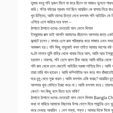
তুমার বন্ধু গনি দুজন মিলে যা করে ছিলে তা আজও ভুলতে পারব
করি। গণির বউয়ের প্রথম শর্ত ছিল আয়রিন কে বাসায় নিয়ে যাওয়
খুব চিন্তিত, আমি তাদের চিন্তা দেখে বললাম গনি আইরিন কে
এগিয়ে এসে জরিয়ে দরে বল্ল –
ঠাপাতে ঠাপাতে গুদের ভেতরেই মাল ফেলে দিলাম
ইস্কান্দার বক্স ভাই আপনি আমাদের বাঁচালেন আপনার জন্য এক
ফ্ল্যাটে চলেন। বাসায় এসে রুম পরিষ্কার করে সাজাব এমন স
অমজ্ঞল হয়। গনি কিছু নাবুজেই বল্ল তাইত আমার আগের বউ 
ঘণ্টা লাগবে তুমি বাহির থেকে খাবার নিয়ে আস, আমি আর ইস্কান্
হরতাল। তারপর, গনি হেসে ব্লল ঠিক আছে আমি বাহির থেকে সব
গনি রুম থেকে চলে জেতেই আইরিন দরজা লাগিয়ে দিল। আমি ব
তারা তারি গান ছারেন। আমি কম্পিউটার অন করে গান বাঁজা
দরে চুমু খেতে সুরু করল। আমি বললাম একি করছ? আয়রিন চুম
আপনার খুদা মেটাতে ইচ্ছা করে না। আমি বললাম করে। তারপর
কেন?- সব কিছু বলে দিতে হবে নাকি?
ঠাপাতে ঠাপাতে গুদের ভেতরেই মাল ফেলে দিলাম Bangla C
কথা না বারিয়ে আমাকে বিছানার উপর ফেলে দিয়ে প্যান্টের চেন 
করে দেখছে আয়রিন । বেশ লম্বা, শক্ত। আমার দিকে দিকে মুখ 