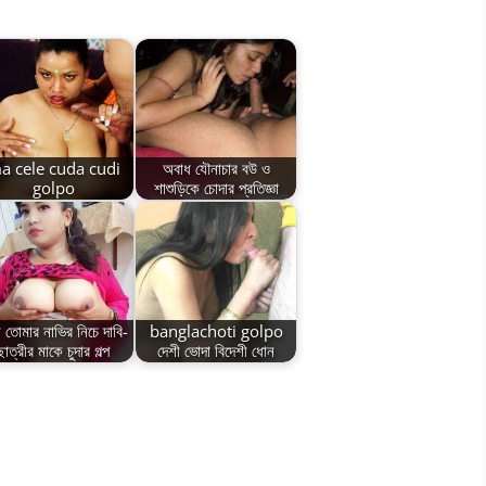
a cele cuda cudi
অবাধ যৌনাচার বউ ও
golpo
শাশুড়িকে চোদার প্রতিজ্ঞা
ী তোমার নাভির নিচে দাবি-
banglachoti golpo
ছাত্রীর মাকে চুদার গল্প
দেশী ভোদা বিদেশী ধোন