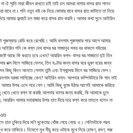
 না ঐ স্মৃতি সারা জীবন রাখতে চাই তাই চল আমরা বাসায় বাসর রাত পালন
া যাবে না। গনি নতুন বউ কে নিয়ে কোথায় যাবে বাসর রাত কাটাতে তা নিয়ে
 নিয়ে আমার ফ্ল্যাটে চল মজা করে বাসর রাত করবি। আমার কথা সুনে আইরিন
টা পুরুস্কার রেডি করে রেখেছি। আমি বললাম পুরুস্কার পরে আগে আমার
ময় আইরিন গনি কে বল্ল দেখ বাসর ঘর সাজানুর সময় বর থাকলে বউয়ের
কষ্টে আছে কি করতে হবে এখন? আয়রিন বল্ল- বাসর ঘর সাজাতে দুই তিন
দার বক্স মিলে সাজিয়ে ফেলব, তিন ঘণ্টার জন্য বাসর ঘরে ডুকা বরের জন্য
 কিছু কিনে আনতে গেলাম তুমি এবং ইস্কান্দার মিলে ঘর সাজিয়ে ফেল।
ললাম দরজা লাগিয়েছ কেন? আইরিন বল্ল- আপনার কম্পিউটারে কি গান নাই
তেই আমার উপর এসে পরে গেল। আমি কিছু বুজে উঠার আগেই আমাকে জরিয়ে
ু খেতে খেতে বল্ল যা করছি আপনার ভালর জন্য করছি, কি আমাকে চুদে
, আয়রিন আমার মহারাজার উপর হাত দিয়ে দরে বল্ল করে তাহলে বলেন না
hoti
খুলে হাত ঢুকিয়ে দিয়ে মণি মুক্তোর খোঁজ পেয়ে গেছে ও। পেনিসটাকে পরখ
করে তাকিয়ে। নিমেশে মুখ নীচু করে ওটাকে মুখে নিয়ে চোষণ, রমণ, শুরু