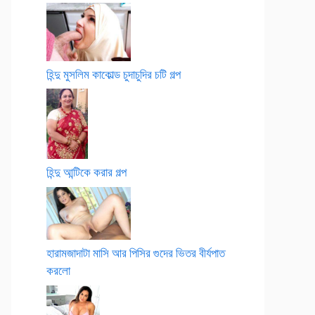
হিন্দু মুসলিম কাকোল্ড চুদাচুদির চটি গল্প
হিন্দু আন্টিকে করার গল্প
হারামজাদাটা মাসি আর পিসির গুদের ভিতর বীর্যপাত
করলো