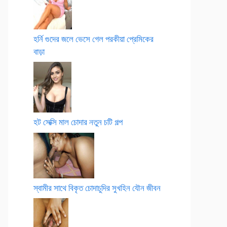
হর্নি গুদের জলে ভেসে গেল পরকীয়া প্রেমিকের
বাড়া
হট সেক্সি মাল চোদার নতুন চটি গল্প
স্বামীর সাথে বিকৃত চোদাচুদির সুখহিন যৌন জীবন