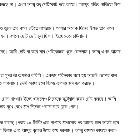
করছে না। এখন আম্মু শুধু পেটিকোট পরে আছে। আম্মুর গভির নাভিতে কিস
ুলে তার বগল চাটতে লাগরাম। আমার অনেক দিনের ইচ্ছে তার বগল
ণ হয়। বগলে ছোট ছোট চুল ছিল। ইচ্ছেমতো চাটলাম।
ে। আমি দেরি না করে মার পেটিকোটটা খুলে ফেললাম। আম্মু এখন আমার
এত সুন্দর তা কল্পনাও করিনি। একদম পরিস্কার মনে হয় আজই ভোদার বাল
ষতে লাগলাম। দেখি ভোদা রসে ভিজে একদম জব জব করছে।
চোদা খাওয়ার ইচ্ছে থাকলেও নিজেকে কন্ট্রোল করার চেষ্টা করছে। আমি
োদার মুখে রেখে ঠাপ দিতেই পকাত করে ঢুকে গেল।
ফট করছে।প্রায় ১০ মিনিট এক নাগারে ঠাপানোর পর আমার মাল আউট হবে
ে দিলাম এবং আম্মুর বুকের উপর শুয়ে পরলাম। আম্মু কাদতে কাদতে বলল-