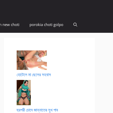
n new choti
porokia choti golpo
হোটেলে মা ছেলের সহবাস
হুরপরী চোদে জান্নাতের সুখ পাব