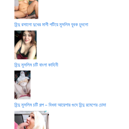
হিন্দু রসালো দুধের মাগী পটিয়ে মুসলিম যুবক চুদলো
হিন্দু মুসলিম চটি বাংলা কাহিনী
হিন্দু মুসলিম চটি গল্প – বিধবা আয়েশার গুদে হিন্দু রমেশের চোদা