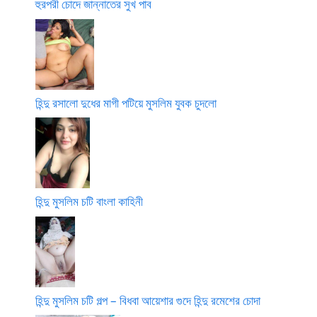
হুরপরী চোদে জান্নাতের সুখ পাব
হিন্দু রসালো দুধের মাগী পটিয়ে মুসলিম যুবক চুদলো
হিন্দু মুসলিম চটি বাংলা কাহিনী
হিন্দু মুসলিম চটি গল্প – বিধবা আয়েশার গুদে হিন্দু রমেশের চোদা