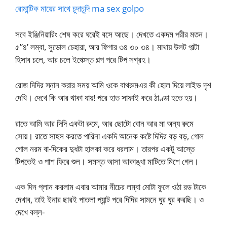
রোমান্টিক মায়ের সাথে চুদাচুদি ma sex golpo
সবে ইঞ্জিনিয়ারিং শেষ করে ঘরেই বসে আছে। দেখতে একদম পরীর মতন।
৫”৪’ লম্বা, সুডোল চেহারা, আর ফিগার ৩৪ ৩০ ৩৪। মাথায় উলট পাল্টা
হিসাব চলে, আর চলে ইঞ্চেস্ত গল্প পরে টিপ সগ্রহ।
রোজ দিদির স্নান করার সময় আমি ওকে বাথরুমএর কী হোল দিয়ে লাইভ দৃশ
দেখি। দেখে কি আর থাকা যায়! পরে হাত সাফাই করে ঠাণ্ডা হতে হয়।
রাতে আমি আর দিদি একটা রুমে, আর ছোটো বোন আর মা অন্য রুমে
সোয়। রাতে সাহস করতে পারিনা একদি আনেক কষ্টে দিদির বড় বড়, গোল
গোল নরম বা-দিকের দুধটা হালকা করে ধরলাম। তারপর একটু আস্তে
টিপতেই ও পাশ ফিরে শুল। সমস্ত আসা আকাঙ্খা মাটিতে মিশে গেল।
এক দিন প্লান করলাম এবার আমার নীচের লম্বা মোটা ফুলে ওঠা রড টাকে
দেখাব, তাই ইনার ছারই পাতলা প্যান্ট পরে দিদির সামনে ঘুর ঘুর করছি। ও
দেখে বল্ল-