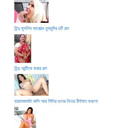
হিন্দু মুসলিম কাকোল্ড চুদাচুদির চটি গল্প
হিন্দু আন্টিকে করার গল্প
হারামজাদাটা মাসি আর পিসির গুদের ভিতর বীর্যপাত করলো