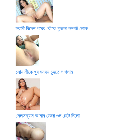
স্বামী বিদেশ পরের বৌকে চুদলো লম্পট লোক
সোনালীকে খুব ঘনঘন চুদতে লাগলাম
সেলসম্যান আমার ভেজা গুদ চেটে দিলো