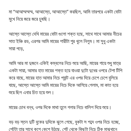
মা “আআম্মম্মম্ম, আআস্তে, আআস্তে” করছিল, আমি তারপরে একটা বোটা
মুখে নিয়ে জরে জরে চুষছি।
আস্তে আস্তে দেখি মায়ের বোটা গুলো শক্ত হছে, সাথে সাথে আমার নীচের
সাত ইঞ্চি রড, এরপর আমি মায়ের শারীটা পুর খুলে নিলুম। মা সুধু একটা
সায়া পড়ে,
আমি আর মা দুজনে একিই কম্বলের নিচে শুয়ে আছি, মায়ের গায়ে শুধু মাত্র
একটা সায়া, আমার হাত মায়ের শক্ত হয়ে যাওয়া দুটো দুধের ওপরে টেপা টিপি
করে যাছে, মায়ের হাত আমার নিচে প্যান্ট এর ওপর দিয়ে চেপে চেপে বুলিয়ে
যাছে, আস্তে আস্তে আমি মায়ের নিচে দিকে আগিয়ে গেলাম, মা কাত হয়ে
শুয়ে ছিল এবার চিত হয়ে শুল।
মায়ের চোখ বন্ধ, ওপর দিকে মাথা তুলে গলার নিচে বালিশ দিয়ে শুয়ে।
বড় বড় স্তন দুটি বুকের দুদিকে ঝুলে গেছে, বুকটা স শব্দে ওপর নিচে হচ্ছে,
পেটটা তার সাথে কপে কেপে উঠছে, পেট থেকে কিছুটা নিচে ঠিক মাঝখানে