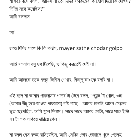
মা উঠে বসে বলল, “জানিস না তো দিদির বাথরুমের কি হোল দিয়ে কি দেখিস?
দিদির সঙ্গে করেছিস?”
আমি বললাম
‘না’
রাতে দিদির সাথে কি কি করিস, mayer sathe chodar golpo
আমি বললাম শুধু দুধ টিপেছি, ও কিছু করতেই দেই না।
আমি আজকে তকে নতুন জিনিস শেখাব, কিন্তু কাওকে বলবি না।
এই বলে মা আমার পায়জামার গাদার টা টেনে বলল, “প্যান্ট টা খোল, ওটা
(আমার উঁচু হয়ে-জাওয়া পায়জামা) কষ্ট পাছে। আমার মাথাই আমন সেক্সের
ভুত ছেপেছিল, আমি খুলে দিলাম। সাথে সাথে আমার মোটা, সারে সাত ইঞ্চি
ধন টা লক লকিয়ে দারিয়ে গেল।
মা বলল বেস বড়ই বানিয়েছিস, আমি সেদিন তোর তোয়ালে খুলে গেলেই