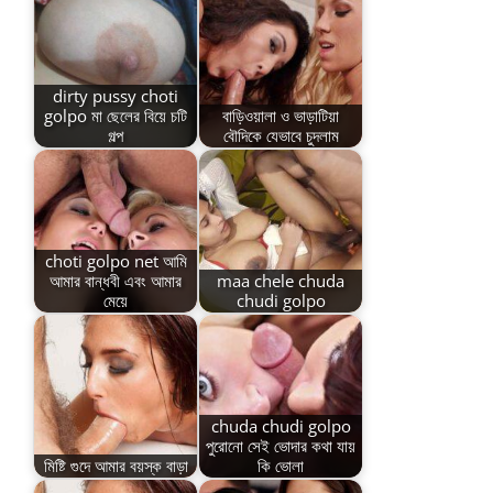
dirty pussy choti
golpo মা ছেলের বিয়ে চটি
বাড়িওয়ালা ও ভাড়াটিয়া
গল্প
বৌদিকে যেভাবে চুদলাম
choti golpo net আমি
আমার বান্ধবী এবং আমার
maa chele chuda
মেয়ে
chudi golpo
chuda chudi golpo
পুরোনো সেই ভোদার কথা যায়
মিষ্টি গুদে আমার বয়স্ক বাড়া
কি ভোলা