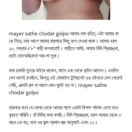
mayer sathe chodar golpo আমার নাম রহিত, এটা আমার মা
কে নিয়ে, তার আগে আমার বায়পারে কিছু বলে দেওয়া জাক। আমার বয়স
২০, লম্বায় ৫’৮” বাড়ী কলকাতাই। বাড়ীতে আমি, আমার দিদি প্রিয়াঙ্কা,
ছোট বোনআঙ্কিতা আর মা সুধা।
বাবা চাকরি সুত্রে বাইরে থাকেন, মাসে এক থেকে দুদিন আসেন। এতদিন
বেশ ভালই চলছিল, কিন্তু এই মোবাইল ইন্টারনেট এর দৌলতে বেশ পেকেই
গেছি, এক্সবি গল্প না পরলে জেন ঘুমই হয় না। mayer sathe
chodar golpo
তারপরে কবে যে কোথা থেকে আমার পাসে একটা বিশাল পটাকা এলো তাও
বুঝতে পারিনি। হাঁ দিদির কথা বলছি। দিদি প্রিয়াঙ্কা, বয়স আমার থেকে ৩
বছর এর বড়, তবে ওর জন্ম প্রমান প্ত্র আনুজাই এখন ২২।