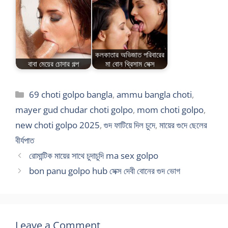
কলকাতার অভিজাত পরিবারের
বাবা মেয়ের চোদার গল্প
মা বোন থ্রিসাম সেক্স
Categories
69 choti golpo bangla
,
ammu bangla choti
,
mayer gud chudar choti golpo
,
mom choti golpo
,
new choti golpo 2025
,
গুদ ফাটিয়ে দিল চুদে
,
মায়ের গুদে ছেলের
বীর্যপাত
রোমান্টিক মায়ের সাথে চুদাচুদি ma sex golpo
bon panu golpo hub সেক্স দেবী বোনের গুদ ভোগ
Leave a Comment