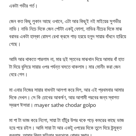
একটা গভীর গর্ত।
জেন কত কিছু লুকান আছে ওখানে, এটা আর কিছুই নই মাইয়ের সুগভীর
নাভি। নাভি নিচে দিকে জেন পেটটা একটু ফোলা, নাভির নীচের দিকে মাঝ
বরাবর একটা হাল্কা রোমশ রেখা ক্রমে গাড় হয়য়ে হলুদ সায়ার বাঁধনে হারিয়ে
গেছে।
আমি আর থাকতে পারলাম না, মার দুই স্তনের মাঝখান দিয়ে আমার বাঁ হাত
টা দিয়ে বুলিয়ে সায়ার ওপর পর্যন্ত ঘসতে থাকলাম। মার মোনীং করা জেন
বেরে গেল।
মা এবার নিজের সায়ার বাধনটা আলগা করে দিল, আর এই প্রথমবার আমার
দিকে দেখল। সে কি চোখের আকর্ষণ, আর আগামী পরবের জন্য স্বাগত
স্বরূপ ঈসারা। mayer sathe chodar golpo
মা পা টা ভাজ করে নিলো, সায়া টা হাঁটুর উপর থকে পড়ে কমরের কাছে ভাজ
হয়ে পরে রইল। আমি সায়া টা আর একটু ওপরের দিকে তুলে দিয়ে উন্মুক্ত
করলাম, আমার প্রিয় মহিলার সবথেকে গোপন স্থান।