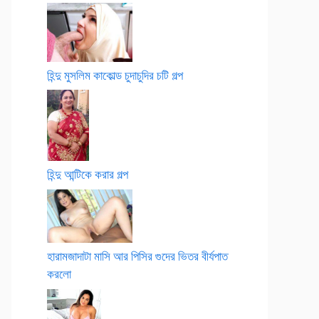
হিন্দু মুসলিম কাকোল্ড চুদাচুদির চটি গল্প
হিন্দু আন্টিকে করার গল্প
হারামজাদাটা মাসি আর পিসির গুদের ভিতর বীর্যপাত
করলো