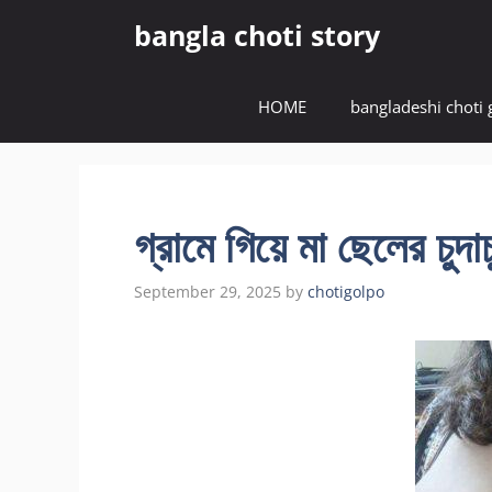
Skip
bangla choti story
to
content
HOME
bangladeshi choti 
গ্রামে গিয়ে মা ছেলের 
September 29, 2025
by
chotigolpo