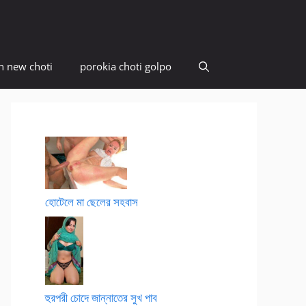
n new choti
porokia choti golpo
হোটেলে মা ছেলের সহবাস
হুরপরী চোদে জান্নাতের সুখ পাব