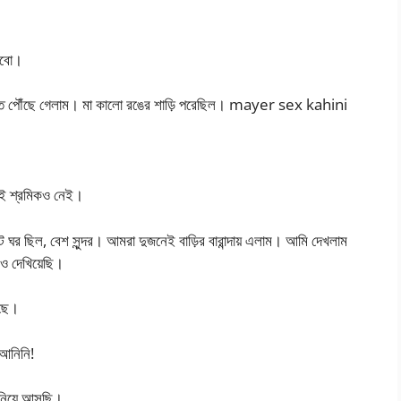
াবো।
ড়িতে পৌঁছে গেলাম। মা কালো রঙের শাড়ি পরেছিল। mayer sex kahini
তাই শ্রমিকও নেই।
র ছিল, বেশ সুন্দর। আমরা দুজনেই বাড়ির বারান্দায় এলাম। আমি দেখলাম
ও দেখিয়েছি।
রছে।
 আনিনি!
 নিয়ে আসছি।