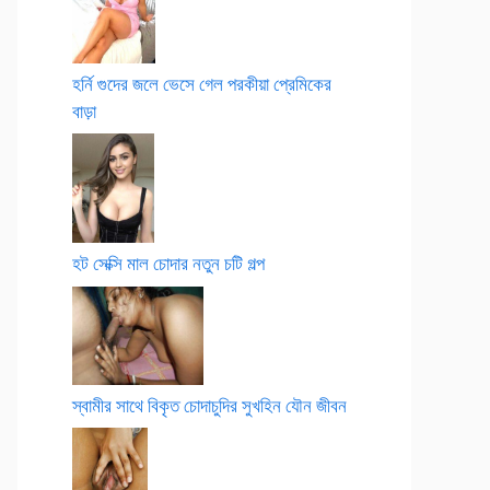
হর্নি গুদের জলে ভেসে গেল পরকীয়া প্রেমিকের
বাড়া
হট সেক্সি মাল চোদার নতুন চটি গল্প
স্বামীর সাথে বিকৃত চোদাচুদির সুখহিন যৌন জীবন