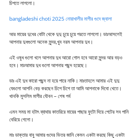
চিপতে লাগলো।
bangladeshi choti 2025 নোয়াখালীর মাগীর গুদে জ্বালা
আর মায়ের দুধের বোটা থেকে দুদু চুয়ে চুয়ে পরতে লাগলো। ডাঃআসলেই
আপনার দুধগুলো অনেক সুন্দর,খুব নরম আপনার দুধ।
এই ওষুধ গুলো খলে আপনার দুধ আরো গোল হবে আরো সুন্দর আর বড়ও
হবে। মাঃআমার দুধ গুলো আপনার পছন্দ হয়েছে।
ডাঃ এই দুধ কারো পছন্দ না হয়ে পারে নাকি। মাঃতাহলে আমার এই দুদু
যেগুলো আপনি বেড় করছেন চিপে চিপে তা আমি আপনাকে দিবো খেতে।
খানকি মুসলিম মাগীর যৌবন – শেষ পর্ব
এমন সময় মা হটাৎ ব্যাথায় কাতরিরে মায়ের পাছার ফুটো দিয়ে পেটের সব পানি
বেরিয়ে গেলো।
মাঃ ডাক্তার বাবু আমার গুদের ভিতর জানি কেমন একটা করছে কিছু একটা