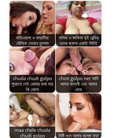
বাড়িওয়ালা ও ভাড়াটিয়া
দাদিমা ও কাকিমা দুই রেন্ডির
বৌদিকে যেভাবে চুদলাম
গুদের জ্বালা একাই মিটাই
chuda chudi golpo
choti golpo net আমি
পুরোনো সেই ভোদার কথা যায়
আমার বান্ধবী এবং আমার
কি ভোলা
মেয়ে
maa chele chuda
chudi golpo
মিষ্টি গুদে আমার বয়স্ক বাড়া