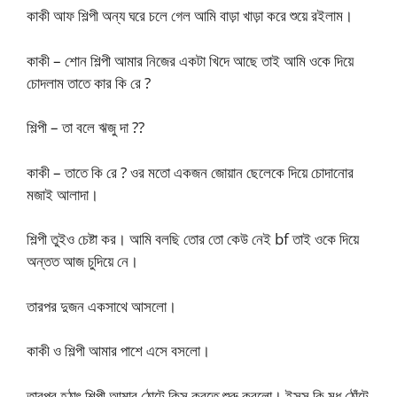
কাকী আফ শিল্পী অন্য ঘরে চলে গেল আমি বাড়া খাড়া করে শুয়ে রইলাম।
কাকী – শোন শিল্পী আমার নিজের একটা খিদে আছে তাই আমি ওকে দিয়ে
চোদলাম তাতে কার কি রে ?
শিল্পী – তা বলে ঋজু দা ??
কাকী – তাতে কি রে ? ওর মতো একজন জোয়ান ছেলেকে দিয়ে চোদানোর
মজাই আলাদা।
শিল্পী তুইও চেষ্টা কর। আমি বলছি তোর তো কেউ নেই bf তাই ওকে দিয়ে
অন্তত আজ চুদিয়ে নে।
তারপর দুজন একসাথে আসলো।
কাকী ও শিল্পী আমার পাশে এসে বসলো।
তারপর হঠাৎ শিল্পী আমার ঠোটে কিস করতে শুরু করলো। ইসস কি মধু ঠোঁটে