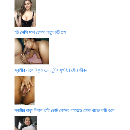
হট সেক্সি মাল চোদার নতুন চটি গল্প
স্বামীর সাথে বিকৃত চোদাচুদির সুখহিন যৌন জীবন
স্বামীর বাড়া বিশাল তাই ছোট ধোনের কাকোল্ড চোদা খাচ্ছে কচি গুদে