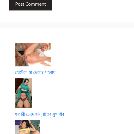
হোটেলে মা ছেলের সহবাস
হুরপরী চোদে জান্নাতের সুখ পাব