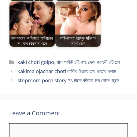
কলকাতার অভিজাত পরিবারের
বাড়িওয়ালা বয়স্ক মহিলার
মা বোন থ্রিসাম সেক্স
সাথে সেক্স
Categories
kaki choti golpo
,
মাল আউট চটি গল্প
,
সেক্স কাহিনী চটি গল্প
kakima ojachar choti কাকির ইচ্ছায় তার ভাতার হলাম
stepmom porn story সৎ মাকে বউয়ের মত চোদে ছেলে
Leave a Comment
Comment