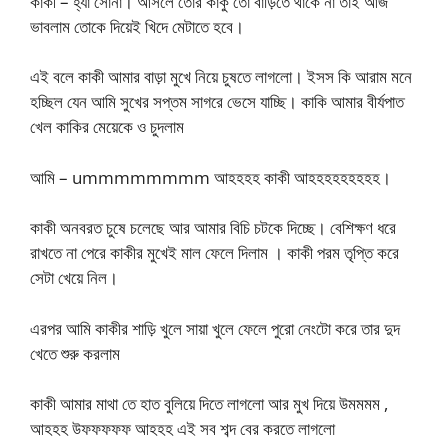
কাকী – হ্যাঁ সোনা। আসলে তোর কাকু তো বাড়িতে থাকে না তাই আজ
ভাবলাম তোকে দিয়েই খিদে মেটাতে হবে।
এই বলে কাকী আমার বাড়া মুখে নিয়ে চুষতে লাগলো। ইসস কি আরাম মনে
হচ্ছিল যেন আমি সুখের সপ্তম সাগরে ভেসে যাচ্ছি। কাকি আমার বীর্যপাত
খেল কাকির মেয়েকে ও চুদলাম
আমি – ummmmmmmm আহহহহ কাকী আহহহহহহহহহ।
কাকী অনবরত চুষে চলেছে আর আমার বিচি চটকে দিচ্ছে। বেশিক্ষণ ধরে
রাখতে না পেরে কাকীর মুখেই মাল ফেলে দিলাম । কাকী পরম তৃপ্তি করে
সেটা খেয়ে নিল।
এরপর আমি কাকীর শাড়ি খুলে সায়া খুলে ফেলে পুরো নেংটো করে তার দুদ
খেতে শুরু করলাম
কাকী আমার মাথা তে হাত বুলিয়ে দিতে লাগলো আর মুখ দিয়ে উমমমম ,
আহহহ উফফফফফ আহহহ এই সব শব্দ বের করতে লাগলো