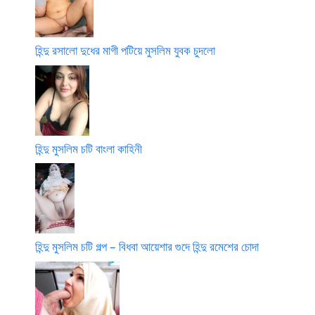
হিন্দু রসালো দুধের মাগী পটিয়ে মুসলিম যুবক চুদলো
হিন্দু মুসলিম চটি বাংলা কাহিনী
হিন্দু মুসলিম চটি গল্প – বিধবা আয়েশার গুদে হিন্দু রমেশের চোদা