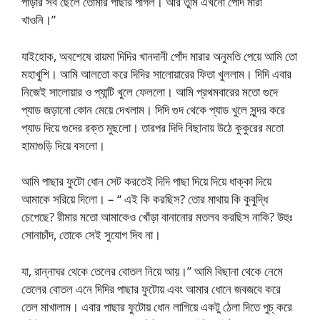
পাড়ার সব ছেলে তোমার পাছার পাগল। আর তুমি এখনো পোঁদ মারা
খাওনি।”
যাইহোক, অবশেষে রায়মা দিদির খানদানী পোঁদ মারার অনুমতি পেয়ে আমি তো
মহাখুশি। আমি আলতো করে দিদির সালোয়ারের ফিতা খুললাম। দিদি এবার
নিজেই সালোয়ার ও প্যান্টি খুলে ফেললো। আমি প্রথমবারের মতো গুদে
প্যাড জড়ানো কোন মেয়ে দেখলাম। দিদি গুদ থেকে প্যাড খুলে সুন্দর করে
প্যাড দিয়ে গুদের রক্ত মুছলো। তারপর দিদি বিছানায় উঠে কুকুরের মতো
হামাগুড়ি দিয়ে বসলো।
আমি পাছার ফুটো ধোন সেট করতেই দিদি পাছা দিয়ে দিয়ে ধাক্কা দিয়ে
আমাকে সরিয়ে দিলো। – “ এই কি করছিস? তোর মাথায় কি কুবুদ্ধি
চেপেছে? রীমার মতো আমাকেও খোঁড়া বানানোর মতলব করছিস নাকি? উহুঃ
সোনাচাঁদ, তোকে সেই সুযোগ দিব না।
যা, রান্নাঘর থেকে তেলের বোতল নিয়ে আয়।” আমি বিছানা থেকে নেমে
তেলের বোতল এনে দিদির পাছার ফুটোয় এবং আমার ধোনে জবজবে করে
তেল মাখালাম। এবার পাছার ফুটোয় ধোন লাগিয়ে একটু ঠেলা দিতে পুচ্‌ করে