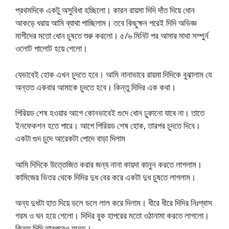
প্রথমদিকে একটু অসুবিধা হচ্ছিলো। কারন রায়মা দিদি দাঁত দিয়ে ধোন
আকড়ে ধরায় আমি ব্যাথা পাচ্ছিলাম। তবে কিছুক্ষন পরেই দিদি অভিজ্ঞ
মাগীদের মতো ধোন চুষতে শুরু করলো। ৫/৬ মিনিট পর আমার মাথা সম্পুর্ন
ওলোট পালোট হয়ে গেলো।
যেভাবেই হোক এখন চুদতে হবে। আমি নানাভাবে রায়মা দিদিকে বুঝালাম যে
অন্তত একবার আমাকে চুদতে হবে। কিন্তু দিদির এক কথা।
পিরিয়ড শেষ হওয়ার আগে কোনভাবেই গুদে ধোন ঢুকানো যাবে না। তাতে
ইনফেকশন হতে পারে। আগে পিরিয়ড শেষ হোক, তারপর চুদতে দিবে।
একটা গুদ চুদে আরেকটা পোদে বাড়া দিলাম
আমি দিদিকে উত্তেজিত করার জন্য নানা কায়দা কানুন করতে লাগলাম।
কামিজের ভিতর থেকে দিদির দুধ বের করে একটা দুধ চুষতে লাগলাম।
অন্য দুধটা হাত দিয়ে ডলে ডলে লাল করে দিলাম। ধীরে ধীরে দিদির নিঃশ্বাস
গরম ও ঘন হয়ে গেলো। দিদির বুক হাপরের মতো ওঠানামা করতে লাগলো।
কিন্তু দিদি তারপরেও অনড়।