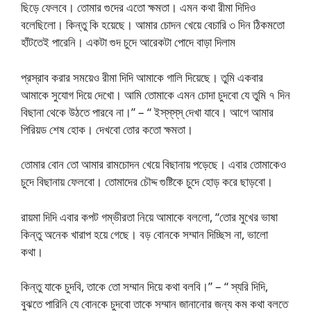
ছিড়ে ফেলবে। তোমার গুদের এতো ক্ষমতা। এমন কথা রীমা দিদিও
বলেছিলো। কিন্তু কি হয়েছে। আমার চোদন খেয়ে বেচারি ৩ দিন ঠিকমতো
হাঁটতেই পারেনি। একটা গুদ চুদে আরেকটা পোদে বাড়া দিলাম
প্রস্রাব করার সময়েও রীমা দিদি আমাকে গালি দিয়েছে। তুমি একবার
আমাকে সুযোগ দিয়ে দেখো। আমি তোমাকে এমন চোদা চুদবো যে তুমি ৭ দিন
বিছানা থেকে উঠতে পারবে না।” – “ ইস্‌স্‌স্‌স্‌ দেখা যাবে। আগে আমার
পিরিয়ড শেষ হোক। দেখবো তোর কতো ক্ষমতা।
তোমার বোন তো আমার রামচোদন খেয়ে বিছানায় পড়েছে। এবার তোমাকেও
চুদে বিছানায় ফেলবো। তোমাদের চৌদ্দ গুষ্টিকে চুদে হোড় করে ছাড়বো।
রায়মা দিদি এবার কপট গম্ভীরতা নিয়ে আমাকে বললো, “তোর মুখের ভাষা
কিন্তু অনেক খারাপ হয়ে গেছে। বড় বোনকে সম্মান দিচ্ছিস না, ভালো
কথা।
কিন্তু যাকে চুদবি, তাকে তো সম্মান দিয়ে কথা বলবি।” – “ স্যরি দিদি,
বুঝতে পারিনি যে বোনকে চুদবো তাকে সম্মান জানানোর জন্য কম কথা বলতে