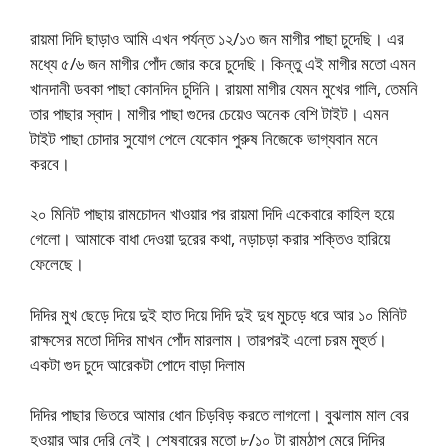
রায়মা দিদি ছাড়াও আমি এখন পর্যন্ত ১২/১৩ জন মাগীর পাছা চুদেছি। এর
মধ্যে ৫/৬ জন মাগীর পোঁদ জোর করে চুদেছি। কিন্তু এই মাগীর মতো এমন
খানদানী ডবকা পাছা কোনদিন চুদিনি। রায়মা মাগীর যেমন মুখের গালি, তেমনি
তার পাছার স্বাদ। মাগীর পাছা গুদের চেয়েও অনেক বেশি টাইট। এমন
টাইট পাছা চোদার সুযোগ পেলে যেকোন পুরুষ নিজেকে ভাগ্যবান মনে
করবে।
২০ মিনিট পাছায় রামচোদন খাওয়ার পর রায়মা দিদি একেবারে কাহিল হয়ে
গেলো। আমাকে বাধা দেওয়া দুরের কথা, নড়াচড়া করার শক্তিও হারিয়ে
ফেলেছে।
দিদির মুখ ছেড়ে দিয়ে দুই হাত দিয়ে দিদি দুই দুধ মুচড়ে ধরে আর ১০ মিনিট
রাক্ষসের মতো দিদির মাখন পোঁদ মারলাম। তারপরই এলো চরম মুহুর্ত।
একটা গুদ চুদে আরেকটা পোদে বাড়া দিলাম
দিদির পাছার ভিতরে আমার ধোন চিড়বিড় করতে লাগলো। বুঝলাম মাল বের
হওয়ার আর দেরি নেই। শেষবারের মতো ৮/১০ টা রামঠাপ মেরে দিদির