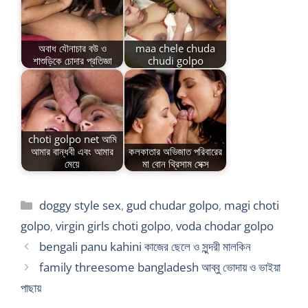
অবাধ যৌনাচার বউ ও
maa chele chuda
শাশুড়িকে চোদার প্রতিজ্ঞা
chudi golpo
choti golpo net আমি
আমার বান্ধবী এবং আমার
কলকাতার অভিজাত পরিবারের
মেয়ে
মা বোন থ্রিসাম সেক্স
Categories
doggy style sex
,
gud chudar golpo
,
magi choti
golpo
,
virgin girls choti golpo
,
voda chodar golpo
bengali panu kahini কাজের ছেলে ও সুন্দরী মালকিন
family threesome bangladesh আব্বু ভোদায় ও ভাইয়া
পাছায়