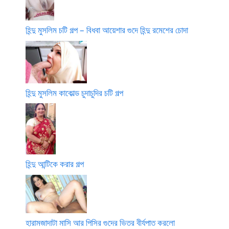
হিন্দু মুসলিম চটি গল্প – বিধবা আয়েশার গুদে হিন্দু রমেশের চোদা
হিন্দু মুসলিম কাকোল্ড চুদাচুদির চটি গল্প
হিন্দু আন্টিকে করার গল্প
হারামজাদাটা মাসি আর পিসির গুদের ভিতর বীর্যপাত করলো