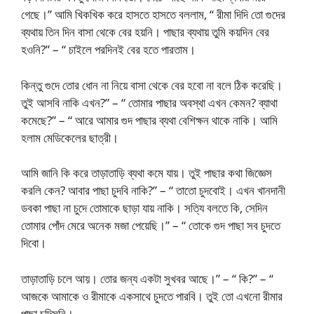
গেছে।” আমি খিকখিক করে হাসতে হাসতে বললাম, “ রীমা দিদি তো গুদের
ব্যথায় তিন দিন বাসা থেকে বের হয়নি। পাছার ব্যথায় তুমি কয়দিন বের
হওনি?” – “ চাইলে পরদিনই বের হতে পারতাম।
কিন্তু গুদে তোর ধোন না নিয়ে বাসা থেকে বের হবো না বলে ঠিক করেছি।
তুই আসবি নাকি এখন?” – “ তোমার পাছার অবস্থা এখন কেমন? ব্যাথা
কমেছে?” – “ আরে আমার গুদ পাছার ব্যথা বেশিক্ষন থাকে নাকি। আমি
হলাম মেডিকেলের ছাত্রী।
আমি জানি কি করে তাড়াতাড়ি ব্যথা কমে যায়। তুই পাছার কথা জিজ্ঞেস
করলি কেন? আবার পাছা চুদবি নাকি?” – “ তাতো চুদবোই। এখন খানদানী
ডবকা পাছা না চুদে তোমাকে ছাড়া যায় নাকি। সত্যি বলতে কি, সেদিন
তোমার পোঁদ মেরে অনেক মজা পেয়েছি।” – “ তোকে গুদ পাছা সব চুদতে
দিবো।
তাড়াতাড়ি চলে আয়। তোর জন্য একটা সুখবর আছে।” – “ কি?” – “
আজকে আমাকে ও রীমাকে একসাথে চুদতে পারবি। তুই তো এখনো রীমার
পাছা চুদিসনি।