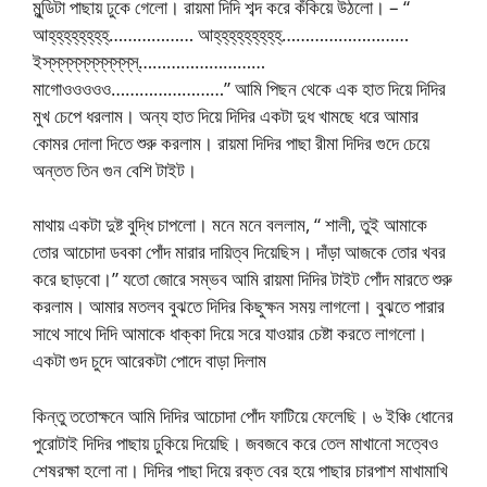
মুন্ডিটা পাছায় ঢুকে গেলো। রায়মা দিদি শব্দ করে কঁকিয়ে উঠলো। – “
আহ্‌হ্‌হ্‌হ্‌হ্‌হ্‌হ্‌হ্‌‌……………… আহ্‌হ্‌হ্‌হ্‌হ্‌হ্‌হ্‌হ্‌হ্‌………………………
ইস্‌স্‌স্‌স্‌স্‌স্‌স্‌স্‌স্‌স্‌স্‌………………………
মাগোওওওওও……………………” আমি পিছন থেকে এক হাত দিয়ে দিদির
মুখ চেপে ধরলাম। অন্য হাত দিয়ে দিদির একটা দুধ খামছে ধরে আমার
কোমর দোলা দিতে শুরু করলাম। রায়মা দিদির পাছা রীমা দিদির গুদে চেয়ে
অন্তত তিন গুন বেশি টাইট।
মাথায় একটা দুষ্ট বুদ্ধি চাপলো। মনে মনে বললাম, “ শালী, তুই আমাকে
তোর আচোদা ডবকা পোঁদ মারার দায়িত্ব দিয়েছিস। দাঁড়া আজকে তোর খবর
করে ছাড়বো।” যতো জোরে সম্ভব আমি রায়মা দিদির টাইট পোঁদ মারতে শুরু
করলাম। আমার মতলব বুঝতে দিদির কিছুক্ষন সময় লাগলো। বুঝতে পারার
সাথে সাথে দিদি আমাকে ধাক্কা দিয়ে সরে যাওয়ার চেষ্টা করতে লাগলো।
একটা গুদ চুদে আরেকটা পোদে বাড়া দিলাম
কিন্তু ততোক্ষনে আমি দিদির আচোদা পোঁদ ফাটিয়ে ফেলেছি। ৬ ইঞ্চি ধোনের
পুরোটাই দিদির পাছায় ঢুকিয়ে দিয়েছি। জবজবে করে তেল মাখানো সত্বেও
শেষরক্ষা হলো না। দিদির পাছা দিয়ে রক্ত বের হয়ে পাছার চারপাশ মাখামাখি