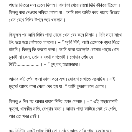
পাছার ভিতরে মাল ঢেলে দিলাম। রামঠাপ খেয়ে রায়মা দিদি কঁকিয়ে উঠলো।
কিন্তু বাধা দেওয়ার শক্তি পেলো না। আমি মাল আউট করে পাছার ভিতরে
ধোন রেখে দিদির উপরে শুয়ে থকলাম।
কিছুক্ষন পর আমি দিদির পাছা থেকে ধোন বের করে নিলাম। দিদি সাথে সাথে
চিৎ হয়ে শুয়ে ফোঁপাতে লাগলো। – “ স্যরি দিদি, আমি তোমাকে ব্যথা দিতে
চাইনি। কিন্তু কি করবো বলো। আমি যতো আস্তেই তোমার পাছায় ধোন
ঢুকাই না কেন, তোমার ব্যথা লাগতোই। তোমার পোঁদ যে
টাইট………………। – “ চুপ্‌ কর্‌ হারামজাদা।
আমার কচি পোঁদ ফালা ফালা করে এখন সোহাগ দেখাতে এসেছিস। এই
মুহুর্তে আমার বাসা থেকে বের হয় যা।” আমি চুপচাপ চলে এলাম।
কিন্তু ৫ দিন পর আবার রায়মা দিদির ফোন পেলাম। – “ এই পাছাচোদানী
কুত্তা, খানকীর নাতি, বেশ্যার বাচ্চা। আমার পাছা ফাটিয়ে সেই যে গেলি,
আর তো খবর নেই।
বড় দিদিটার একটু খোজ নিবি তো। বেঁচে আছে নাকি পাছা ব্যথায় মরে