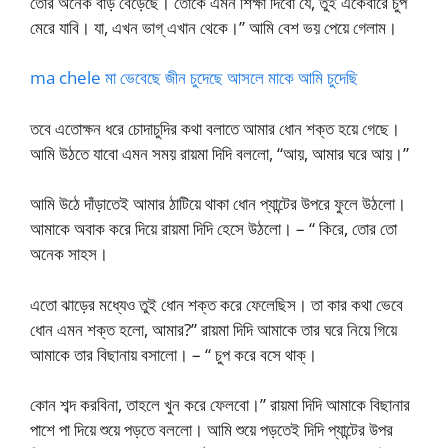
তোর অনেক বাড় বেড়েছে। তোকে এমন শিক্ষা দিবো যে, তুই একেবারে চুপ
মেরে যাবি। যা, এখন ভাগ্‌ এখান থেকে।” আমি বেশ ভয় পেয়ে গেলাম।
ma chele মা ভেবেছে জীন চুদেছে আসলে মাকে আমি চুদেছি
তবে এতোক্ষন ধরে চোদাচুদির কথা বলাতে আমার ধোন শক্ত হয়ে গেছে।
আমি উঠতে যাবো এমন সময় রায়মা দিদি বললো, “আয়, আমার ঘরে আয়।”
আমি উঠে দাঁড়াতেই আমার ঠাটিয়ে থাকা ধোন প্যান্টের উপরে ফুলে উঠলো।
আমাকে অবাক করে দিয়ে রায়মা দিদি হেসে উঠলো। – “ কিরে, তোর তো
অনেক সাহস।
এতো ঝাড়ের মধ্যেও তুই ধোন শক্ত করে ফেলেছিস। তা কার কথা ভেবে
ধোন এমন শক্ত হলো, আমার?” রায়মা দিদি আমাকে তার ঘরে নিয়ে গিয়ে
আমাকে তার বিছানায় বসালো। – “ চুপ করে বসে থাক্‌।
কোন শব্দ করবিনা, তাহলে খুন করে ফেলবো।” রায়মা দিদি আমাকে বিছানার
পাশে পা দিয়ে শুয়ে পড়তে বললো। আমি শুয়ে পড়তেই দিদি প্যান্টের উপর