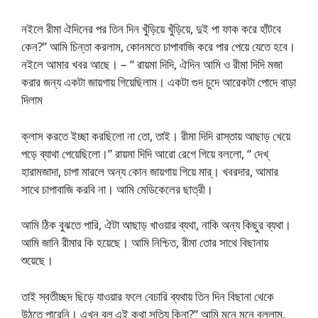
নইলে রীমা ঐদিনের পর তিন দিন খুঁড়িয়ে খুঁড়িয়ে, দুই পা ফাক করে হাঁটবে
কেন?” আমি চিন্তা করলাম, কোনমতে চাপাবাজি করে পার পেয়ে যেতে হবে।
নইলে আমার খবর আছে। – “ রায়মা দিদি, ঐদিন আমি ও রীমা দিদি মজা
করার জন্য একটা জায়গায় গিয়েছিলাম। একটা গুদ চুদে আরেকটা পোদে বাড়া
দিলাম
ক্লাস করতে ইচ্ছা করছিলো না তো, তাই। রীমা দিদি রাস্তায় আছাড় খেয়ে
পড়ে ব্যাথা পেয়েছিলো।” রায়মা দিদি আরো রেগে গিয়ে বললো, “ দেখ্‌
হারামজাদা, চাপা মারলে অন্য কোন জায়গায় গিয়ে মার্‌। খবরদার, আমার
সাথে চাপাবাজি করবি না। আমি মেডিকেলের ছাত্রী।
আমি ঠিক বুঝতে পারি, ঐটা আছাড় খাওয়ার ব্যথা, নাকি অন্য কিছুর ব্যথা।
আমি জানি রীমার কি হয়েছে। আমি নিশ্চিত, রীমা তোর সাথে বিছানায়
শুয়েছে।
তাই স্বতীচ্ছদ ছিড়ে যাওয়ার ফলে বেচারি ব্যথায় তিন দিন বিছানা থেকে
উঠতে পারেনি। এখন বল্‌ এই কথা সত্যি কিনা?” আমি মনে মনে বললাম,