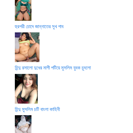
হুরপরী চোদে জান্নাতের সুখ পাব
হিন্দু রসালো দুধের মাগী পটিয়ে মুসলিম যুবক চুদলো
হিন্দু মুসলিম চটি বাংলা কাহিনী