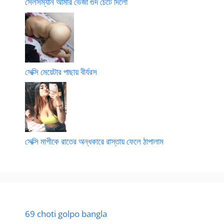
সেলসম্যান আমার ভেজা গুদ চেটে দিলো
সেক্সি মেয়েটার পাছায় বীর্যরস
সেক্সি মাগীকে রাতের অন্ধকারে রাস্তায় ফেলে ঠাপালাম
69 choti golpo bangla