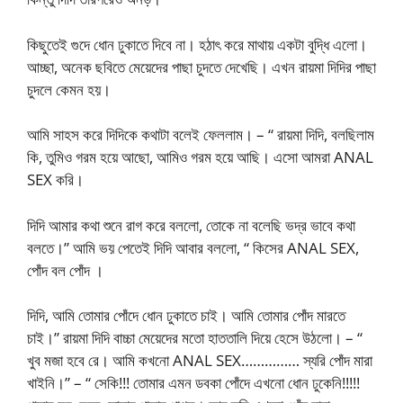
কিছুতেই গুদে ধোন ঢুকাতে দিবে না। হঠাৎ করে মাথায় একটা বুদ্ধি এলো।
আচ্ছা, অনেক ছবিতে মেয়েদের পাছা চুদতে দেখেছি। এখন রায়মা দিদির পাছা
চুদলে কেমন হয়।
আমি সাহস করে দিদিকে কথাটা বলেই ফেললাম। – “ রায়মা দিদি, বলছিলাম
কি, তুমিও গরম হয়ে আছো, আমিও গরম হয়ে আছি। এসো আমরা ANAL
SEX করি।
দিদি আমার কথা শুনে রাগ করে বললো, তোকে না বলেছি ভদ্র ভাবে কথা
বলতে।” আমি ভয় পেতেই দিদি আবার বললো, “ কিসের ANAL SEX,
পোঁদ বল পোঁদ ।
দিদি, আমি তোমার পোঁদে ধোন ঢুকাতে চাই। আমি তোমার পোঁদ মারতে
চাই।” রায়মা দিদি বাচ্চা মেয়েদের মতো হাততালি দিয়ে হেসে উঠলো। – “
খুব মজা হবে রে। আমি কখনো ANAL SEX…………… স্যরি পোঁদ মারা
খাইনি।” – “ সেকি!!! তোমার এমন ডবকা পোঁদে এখনো ধোন ঢুকেনি!!!!!