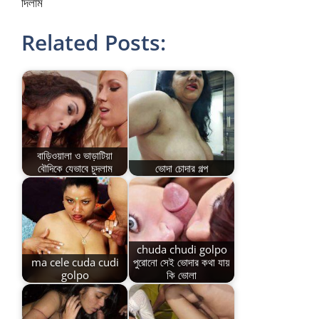
দিলাম
Related Posts:
বাড়িওয়ালা ও ভাড়াটিয়া
বৌদিকে যেভাবে চুদলাম
ভোদা চোদার গল্প
chuda chudi golpo
ma cele cuda cudi
পুরোনো সেই ভোদার কথা যায়
golpo
কি ভোলা