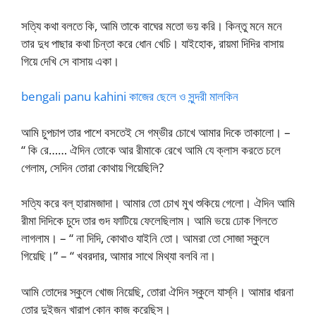
সত্যি কথা বলতে কি, আমি তাকে বাঘের মতো ভয় করি। কিন্তু মনে মনে
তার দুধ পাছার কথা চিন্তা করে ধোন খেচি। যাইহোক, রায়মা দিদির বাসায়
গিয়ে দেখি সে বাসায় একা।
bengali panu kahini কাজের ছেলে ও সুন্দরী মালকিন
আমি চুপচাপ তার পাশে বসতেই সে গম্ভীর চোখে আমার দিকে তাকালো। –
“ কি রে…… ঐদিন তোকে আর রীমাকে রেখে আমি যে ক্লাস করতে চলে
গেলাম, সেদিন তোরা কোথায় গিয়েছিলি?
সত্যি করে বল্‌ হারামজাদা। আমার তো চোখ মুখ শুকিয়ে গেলো। ঐদিন আমি
রীমা দিদিকে চুদে তার গুদ ফাটিয়ে ফেলেছিলাম। আমি ভয়ে ঢোক গিলতে
লাগলাম। – “ না দিদি, কোথাও যাইনি তো। আমরা তো সোজা স্কুলে
গিয়েছি।” – “ খবরদার, আমার সাথে মিথ্যা বলবি না।
আমি তোদের স্কুলে খোজ নিয়েছি, তোরা ঐদিন স্কুলে যাস্‌নি। আমার ধারনা
তোর দুইজন খারাপ কোন কাজ করেছিস।