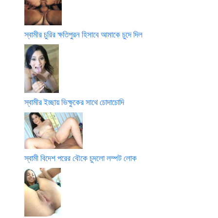
স্বামীর চুরির ক্ষতিপুরন হিসাবে আমাকে চুদে দিল
স্বামীর ইচ্ছায় ভিক্ষুকের সাথে চোদাচোদি
স্বামী বিদেশ পরের বৌকে চুদলো লম্পট লোক