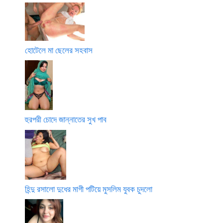
হোটেলে মা ছেলের সহবাস
হুরপরী চোদে জান্নাতের সুখ পাব
হিন্দু রসালো দুধের মাগী পটিয়ে মুসলিম যুবক চুদলো