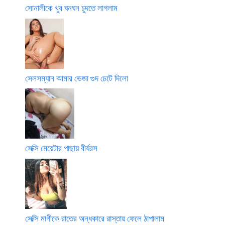
সোনালীকে খুব ঘনঘন চুদতে লাগলাম
সেলসম্যান আমার ভেজা গুদ চেটে দিলো
সেক্সি মেয়েটার পাছায় বীর্যরস
সেক্সি মাগীকে রাতের অন্ধকারে রাস্তায় ফেলে ঠাপালাম