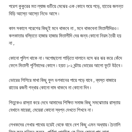
পরেশ কুকুরের মত ল্যাজ গুটিয়ে মেঝের এক কোনে শুয়ে পড়ে, হাতের জলন্ত
বিড়ি আস্তে আস্তে নিভে আসে ৷
কাল সকালে পরেশের কিছুই মনে থাকবে না , মনে থাকবেনা মিতালীদিরও ৷
কলকাতার বস্তিতে হাজার হাজার মিতালীদি দের জন্য কোনো নিয়ম তৈরী হয়
না ,
কোনো পুলিশ থাকে না ৷ অগোছালো শাড়িতে দালানে বসে ঝর ঝর করে কেঁদে
ফেলে মিতালী পূর্ণিমাদের কোলে ৷ হয়ত ১-২ ঘন্টায় ভোরের আলো ফুটে উঠবে ৷
ভোরের শিশিরে মাখা কিছু ফুল ভগবানের পায়ে পড়ে যাবে , ব্যস্ত বাজারে
রাতের রজনী গন্ধার কোনো দাম থাকবে না কোনো দিন ৷
গিতুকেও রাস্তা করে দেবে আমাদের শিক্ষিত সমাজ কিছু সমঝোতার রাস্তায়
যেখানে মায়েরা, মেয়েরা কোনো স্বপ্ন দেখতে শিখবে না ৷
লেখকদের লেখার পাথেয় হয়েই থেকে যাবে বেশ কিছু এমন অধ্যায় ৷ চৈতালি
বিয়ে করে হনিমুন করবে , পূর্ণিমা প্রেমিক কে নিয়ে কোনো পাচ তারা