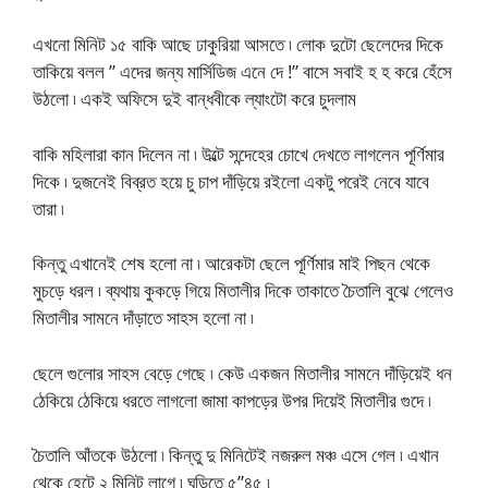
এখনো মিনিট ১৫ বাকি আছে ঢাকুরিয়া আসতে ৷ লোক দুটো ছেলেদের দিকে
তাকিয়ে বলল ” এদের জন্য মার্সিডিজ এনে দে !” বাসে সবাই হ হ করে হেঁসে
উঠলো ৷ একই অফিসে দুই বান্ধবীকে ল্যাংটো করে চুদলাম
বাকি মহিলারা কান দিলেন না ৷ উল্টে সন্দেহের চোখে দেখতে লাগলেন পূর্ণিমার
দিকে ৷ দুজনেই বিব্রত হয়ে চু চাপ দাঁড়িয়ে রইলো একটু পরেই নেবে যাবে
তারা ৷
কিন্তু এখানেই শেষ হলো না ৷ আরেকটা ছেলে পূর্ণিমার মাই পিছন থেকে
মুচড়ে ধরল ৷ ব্যথায় কুকড়ে গিয়ে মিতালীর দিকে তাকাতে চৈতালি বুঝে গেলেও
মিতালীর সামনে দাঁড়াতে সাহস হলো না ৷
ছেলে গুলোর সাহস বেড়ে গেছে ৷ কেউ একজন মিতালীর সামনে দাঁড়িয়েই ধন
ঠেকিয়ে ঠেকিয়ে ধরতে লাগলো জামা কাপড়ের উপর দিয়েই মিতালীর গুদে ৷
চৈতালি আঁতকে উঠলো ৷ কিন্তু দু মিনিটেই নজরুল মঞ্চ এসে গেল ৷ এখান
থেকে হেটে ২ মিনিট লাগে ৷ ঘড়িতে ৫”৪৫ ৷