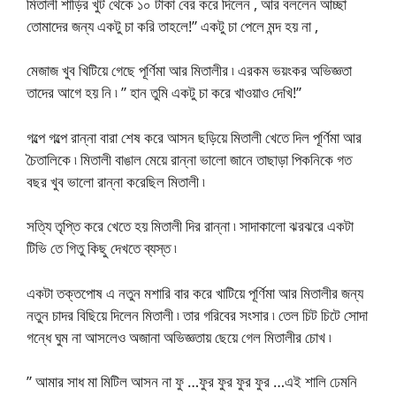
মিতালী শাড়ির খুট থেকে ১০ টাকা বের করে দিলেন , আর বললেন আচ্ছা
তোমাদের জন্য একটু চা করি তাহলে!” একটু চা পেলে মন্দ হয় না ,
মেজাজ খুব খিটিয়ে গেছে পূর্ণিমা আর মিতালীর ৷ এরকম ভয়ংকর অভিজ্ঞতা
তাদের আগে হয় নি ৷ ” হান তুমি একটু চা করে খাওয়াও দেখি!”
গল্পে গল্পে রান্না বারা শেষ করে আসন ছড়িয়ে মিতালী খেতে দিল পূর্ণিমা আর
চৈতালিকে ৷ মিতালী বাঙাল মেয়ে রান্না ভালো জানে তাছাড়া পিকনিকে গত
বছর খুব ভালো রান্না করেছিল মিতালী ৷
সত্যি তৃপ্তি করে খেতে হয় মিতালী দির রান্না ৷ সাদাকালো ঝরঝরে একটা
টিভি তে গিতু কিছু দেখতে ব্যস্ত ৷
একটা তক্তপোষ এ নতুন মশারি বার করে খাটিয়ে পূর্ণিমা আর মিতালীর জন্য
নতুন চাদর বিছিয়ে দিলেন মিতালী ৷ তার গরিবের সংসার ৷ তেল চিট চিটে সোদা
গন্ধে ঘুম না আসলেও অজানা অভিজ্ঞতায় ছেয়ে গেল মিতালীর চোখ ৷
” আমার সাধ মা মিটিল আসন না ফু …ফুর ফুর ফুর ফুর …এই শালি ঢেমনি