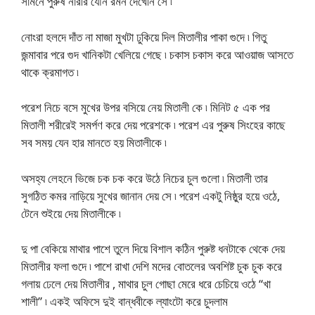
সামনে পুরুষ নারীর যৌন রমন দেখেনি সে ৷
নোংরা হলদে দাঁত না মাজা মুখটা ঢুকিয়ে দিল মিতালীর পাকা গুদে ৷ গিতু
জন্মাবার পরে গুদ খানিকটা খেলিয়ে গেছে ৷ চকাস চকাস করে আওয়াজ আসতে
থাকে ক্রমাগত ৷
পরেশ নিচে বসে মুখের উপর বসিয়ে নেয় মিতালী কে ৷ মিনিট ৫ এক পর
মিতালী শরীরেই সমর্পণ করে দেয় পরেশকে ৷ পরেশ এর পুরুষ সিংহের কাছে
সব সময় যেন হার মানতে হয় মিতালীকে ৷
অসহ্য লেহনে ভিজে চক চক করে উঠে নিচের চুল গুলো ৷ মিতালী তার
সুগঠিত কমর নাড়িয়ে সুখের জানান দেয় সে ৷ পরেশ একটু নিষ্ঠুর হয়ে ওঠে,
টেনে শুইয়ে দেয় মিতালীকে ৷
দু পা বেকিয়ে মাথার পাশে তুলে দিয়ে বিশাল কঠিন পুরুষ্ট ধনটাকে থেকে দেয়
মিতালীর ফলা গুদে ৷ পাশে রাখা দেশি মদের বোতলের অবশিষ্ট চুক চুক করে
গলায় ঢেলে দেয় মিতালীর , মাথার চুল গোছা মেরে ধরে চেচিয়ে ওঠে “খা
শালী” ৷ একই অফিসে দুই বান্ধবীকে ল্যাংটো করে চুদলাম