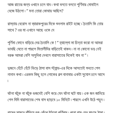
আজ রাতের জন্য ওখানে চলে যাব ৷ কথা বলতে বলতে পূর্ণিমার মোবাইল
বেজে উঠলো ৷ ” মনা তোরা কোথায় আছিস?
রাস্তায় বেরোস না ব্যারাকপুরের দিকে শুনলাম রাইট হচ্ছে ৷ চৈতালি কি তোর
সাথে ? ওর মা এখানে আছে ওকে দে
পূর্ণিমা ফোনে বাড়িয়ে দেয় চৈতালি কে ! ” হ্যাল্লো মা চিন্তা করো না আমরা
ভাবছি যেতে না পারলে মিতালীদির বাড়িতেই থাকব ৷ না না কোনো ভয় নেই
বরঞ্চ আমরা বেশি অসুবিধা দেখলে বারাসাতের দিকেই যাব না ” ৷
দুজনে হেঁটে হেঁটে ভিড়ে ঠাসা বাস স্ট্যান্ড-এর দিকে আসতেই শুনতে পেল
নানান কথা ৷ এরকম কিছু হলে লোকের গল্প বানাবার একটা সুযোগ চলে আসে
৷
ঘটনা ঘটুক না ঘটুক গুজবেই বেশি করে যেন ঘটনা ঘটে যায় ৷ এক জন জানিয়ে
গেল দিদি বারাসাতের শেষ বাস ছাড়বে ১০ মিনিটে ৷ পারলে এখনি উঠে পড়ুন ৷
বাসের সামনে দাঁড়িয়ে বুক কেঁপে উঠলো পূর্ণিমার ৷ পুরো বাস যেন মাংসে ঠাসা ৷