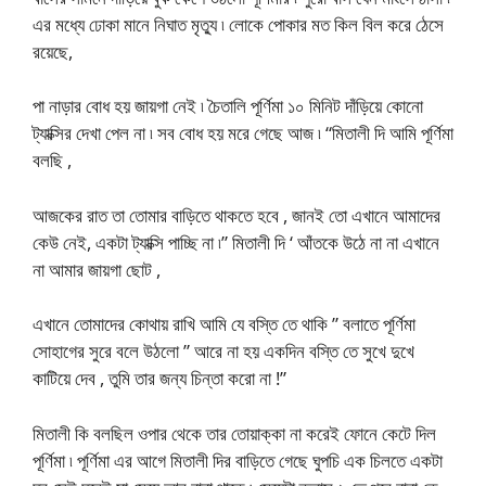
এর মধ্যে ঢোকা মানে নিঘাত মৃত্যু ৷ লোকে পোকার মত কিল বিল করে ঠেসে
রয়েছে,
পা নাড়ার বোধ হয় জায়গা নেই ৷ চৈতালি পূর্ণিমা ১০ মিনিট দাঁড়িয়ে কোনো
ট্যাক্সির দেখা পেল না ৷ সব বোধ হয় মরে গেছে আজ ৷ “মিতালী দি আমি পূর্ণিমা
বলছি ,
আজকের রাত তা তোমার বাড়িতে থাকতে হবে , জানই তো এখানে আমাদের
কেউ নেই, একটা ট্যাক্সি পাচ্ছি না ৷” মিতালী দি ‘ আঁতকে উঠে না না এখানে
না আমার জায়গা ছোট ,
এখানে তোমাদের কোথায় রাখি আমি যে বস্তি তে থাকি ” বলাতে পূর্ণিমা
সোহাগের সুরে বলে উঠলো ” আরে না হয় একদিন বস্তি তে সুখে দুখে
কাটিয়ে দেব , তুমি তার জন্য চিন্তা করো না !”
মিতালী কি বলছিল ওপার থেকে তার তোয়াক্কা না করেই ফোনে কেটে দিল
পূর্ণিমা ৷ পূর্ণিমা এর আগে মিতালী দির বাড়িতে গেছে ঘুপচি এক চিলতে একটা