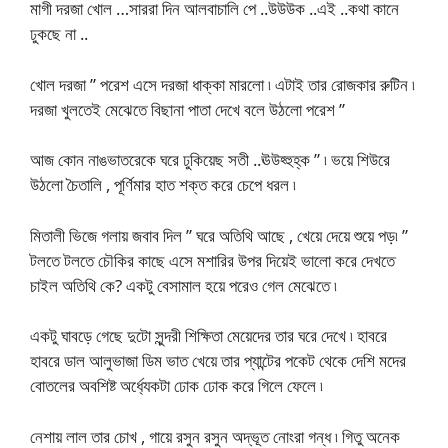
মাগী দরজা খোল …সাররা দিন আলবাচালি পে ..উউউক ..এই ..কথা কানে
ঢুকছে না ..
খোল দরজা ” পরেশ এসে দরজা ধাক্কা মারলো ৷ এটাই তার রোজকার রুটিন ৷
দরজা খুলতেই মেঝেতে বিছানা পাতা দেখে বলে উঠলো পরেশ ”
আজ কোন নাঙভাতরেকে ঘরে ঢুকিয়েছ সতী ..ঊউহ্হুহ্ক ” ৷ ভয়ে শিউরে
উঠলো চৈতালি , পূর্ণিমার হাত শক্ত করে চেপে ধরল ৷
মিতালী ভিজে গলায় জবাব দিল ” ঘরে অতিথি আছে , খেয়ে দেয়ে শুয়ে পড়৷ ”
টলতে টলতে চৌকির কাছে এসে মশারির উপর দিয়েই ভালো করে দেখতে
চাইল অতিথি কে? একটু বেসামাল হয়ে পরেও গেল মেঝেতে ৷
একটু ঘাবড়ে গেছে দুটো সুন্দরী শিক্ষিতা মেয়েদের তার ঘরে দেখে ৷ হাবরে
হাবরে ডাল আলুভাজা ডিম ভাত খেয়ে তার প্যান্টের পকেট থেকে দেশি মদের
বোতলের অবশিষ্ট অর্ধ্যেকটা ঢোক ঢোক করে গিলে ফেলে ৷
নেশায় লাল তার চোখ , গায়ে রসুন রসুন অদ্ভূত নোংরা গন্ধ ৷ গিতু অনেক