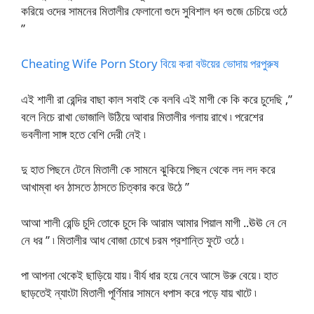
করিয়ে ওদের সামনের মিতালীর ফেলানো গুদে সুবিশাল ধন গুজে চেচিয়ে ওঠে
”
Cheating Wife Porn Story বিয়ে করা বউয়ের ভোদায় পরপুরুষ
এই শালী রা রেন্দির বাছা কাল সবাই কে বলবি এই মাগী কে কি করে চুদেছি ,”
বলে নিচে রাখা ভোজালি উঠিয়ে আবার মিতালীর গলায় রাখে ৷ পরেশের
ভবলীলা সাঙ্গ হতে বেশি দেরী নেই ৷
দু হাত পিছনে টেনে মিতালী কে সামনে ঝুকিয়ে পিছন থেকে লদ লদ করে
আখাম্বা ধন ঠাসতে ঠাসতে চিত্কার করে উঠে ”
আআ শালী রেন্ডি চুদি তোকে চুদে কি আরাম আমার পিয়াল মাগী ..ঊঊ নে নে
নে ধর ” ৷ মিতালীর আধ বোজা চোখে চরম প্রশান্তি ফুটে ওঠে ৷
পা আপনা থেকেই ছাড়িয়ে যায় ৷ বীর্য ধার হয়ে নেবে আসে উরু বেয়ে ৷ হাত
ছাড়তেই ন্যাংটা মিতালী পূর্ণিমার সামনে ধপাস করে পড়ে যায় খাটে ৷