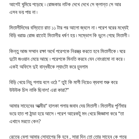
আগেই ঘুমিয়ে পড়েছে ৷ রোজকার নাটক দেখে দেখে সে ক্লান্ত সে আর
এসব ভয় পায় না ৷
মিতালীদিদের বস্তিতে রাত ১১ টার পর আলো জ্বলে না ৷ পরেশ ঘরের মধ্যেই
বিড়ি ধরায়৷ রোজ রাতেই মিতালীর ধর্ষণ হয় ৷ সম্ভোগ কি ভুলে গেছে মিতালী ৷
কিন্তু আজ সম্মান রক্ষা অর্থে পরেশকে নিরস্ত্র করতে হবে মিতালীকে ৷ ঘরে
দুটো জওয়ান মেয়ে আছে ৷ পরেশকে মিনতি করবে যেন নোংরামো না করে ৷
একই অফিসে দুই বান্ধবীকে ল্যাংটো করে চুদলাম
বিড়ি খেয়ে নিচু গলায় বলে ওঠে ” তুই কি মাগী নিয়েও ব্যবসা শুরু করে
উউউক চিস নাকি ছিনাল! এরা কারা?”
আমার সাহেবের আত্মীয়” হালকা গলায় জবাব দেয় মিতালী ৷ মিতালীর পূর্ণিমার
ভয়ে হাত পা ঠান্ডা হয়ে আসে ৷ পরেশ আরেকটু মদ খেয়ে জিজ্ঞাসা করে “তা
এখানে মরতে কেন?
রেতের বেলা আমার সোহাগের কি হবে , সারা দিন তো তোর সাহেব কে গতর