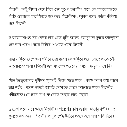
মিতালী একটু ভীসম খেয়ে গিলে নেয় মুখের তরলটা ৷ গালে চড় মারতে মারতে
নির্মম রোলারের মত পিষতে শুরু করে মিতালীকে ৷ প্রবল ধনের ঘর্সনে কঁকিয়ে
ওঠে মিতালী ৷
দু হাতে স্পঞ্জের মত ফোলা মাই গুলো চুসি আমের মত চুষতে চুষতে কামড়াতে
শুরু করে পরেশ ৷ ভয়ে সিটিয়ে গোঙাতে থাকে মিতালী ৷
পাছা নাড়িয়ে বেগে জল খসিয়ে দেয় পরেশ কে জড়িয়ে ধরে৷ চলতে থাকে যৌন
অত্যাচারের পালা ৷ মিতালী জল খসলেও পরেশের এখনো সন্ধ্যা নামে নি ৷
যৌন উত্তেজনায় পূর্ণিমার প্যানটি ভিজে যেতে থাকে , কামে অবশ হয়ে আসে
তার শরীর ৷ পরেশ জাপটে জাপটে মেঝেতে ফেলে আচরাতে থাকে মিতালীর
শরীরটাকে ৷ যে ভাবে সাপ কে ফেলে আছার মারে বাছারা ৷
দু চোখ জলে ভরে আসে মিতালীর ৷ পরেশের কাম জ্বালা আগ্নেয়গিরির মত
ফুসতে শুরু করে ৷ মিতালীর কামুক পোঁদ উচিয়ে ধরতে বলে গলা গালি দিয়ে ৷