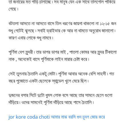
তা জনারের মত গাড়ি চালাচ্ছে ৷ সব মানুষ যেন এক সাথে তালগোল পাকিয়ে
গেছে ৷
বটতলা আসতে না আসতে বাসে তিল ধরণের জায়গা থাকলো না ১২-১৫ জন
শুধু গেটেই ঝুলছে ৷ সবাই ড্রাইভার কে আর না থামতে অনুরোধ জানালো ৷
কারণ এবার লোকে শুধু নামবে ৷
পূর্ণিমা বেশ সুন্দরী ৷ তার ডাগর ডাগর মাই , পাতলা কোমর আর সুন্দর টিকালো
নাক , অনেকেই বাসে পূর্ণিমাকে লাইন মারার চেষ্টা করে ৷
সেই তুলনায় চৈতালি একটু মোটা ৷ পূর্ণিমা আবার অনেক বেশি সাহসী ৷ গত
বছর পুজোতে একটা ছেলেকে স্যান্ডেল খুলে মেরে ছিল ৷
দুজনের বসার সিটে দুটো ধুমস লোক বসে আছে তার সামনে ছেলে গুলো
দাঁড়িয়ে ৷ ওদের সামনেই পূর্ণিমা দাঁড়িয়ে আছে পাসে চৈতালি ৷
jor kore coda choti আমার মাঝ বয়সি গুদ চুদল জোর করে