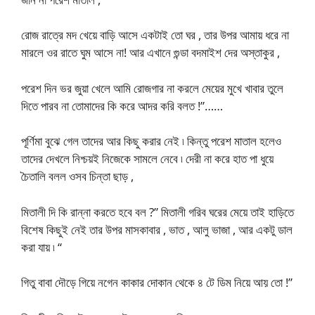
রোজ রাত্রে মদ খেয়ে বাড়ি আসে একটাই তো ঘর , তার উপর আমায় ধরে না
মারলে ওর রাতে ঘুম আসে না! আর এখানে গুন্ডা বদমাইশ দের অস্তাকুর ,
পরেশ দিন ভর জুয়া খেলে আমি রোজগার না করলে মেয়ের মুখে খাবার তুলে
দিতে পারব না তোমাদের কি করে আদর করি বলত !”……
পূর্ণিমা বুঝে গেল তাদের আর কিছু করার নেই ৷ কিন্তু পরেশ মাতাল হলেও
তাদের দেখলে নিশ্চয়ই নিজেকে সামলে নেবে ৷ দেরী না করে হাত পা ধুয়ে
চৈতালি বলল ওসব চিন্তা ছাড় ,
মিতালী দি কি রান্না করতে হবে বল ?” মিতালী গরিব ঘরের মেয়ে তাই হাড়িতে
বিশেষ কিছুই নেই তার উপর মাসকাবার , ভাত , আলু ভাজা , আর একটু ডাল
করা যায় ৷ “
গিতু বাবা দৌড়ে গিয়ে নগেন কাকার দোকান থেকে ৪ টে ডিম নিয়ে আয় তো !”