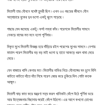
মিতালী তার যৌবনে যথেষ্ট সুন্দরী ছিল ৷ এখন ৩৩ বছরের জীবনে যৌন
অত্যাচারে বুকের দুধ গুলো একটু ঝুলে পড়েছে ৷
পাছায় মেদ জমেছে একটু ৷ ফর্সা লম্বা কাঁধ ৷ পরেশকে মিতালীর সামনে
নেকড়ে বাঘের মত মনে হলো পূর্ণিমার ৷
বিকৃত মুখে মিতালী বিবস্ত্র হয়ে দাঁড়িয়ে রইল পরেশের মুখের সামনে ৷ নেশায়
মাতাল পরেশ মিতালীর বড় বড় মাই গুলো দু হাতে আকড়ে ধরল থাবা মেরে
মেরে ৷
যেন বাজারে খাসি কেনার মত ৷ মিতালীর নাভির নিচে যৌনাঙ্গের ঘন চুলে বিলি
কাটতে কাটতে দাঁতে দাঁত পিষে পরেশ জোর করে ঢুকিয়ে দিল গোটা কতক
আঙ্গুল ৷
মিতালী ঘাড় কাত করে যন্ত্রণা সহ্য করল খানিকটা কেঁপে উঠে পূর্ণিমা ভয়ে
আর উত্যেজনায় বিছানায় শুয়েই কেঁপে উঠলো ৷ এর আগে কখনো চোখের