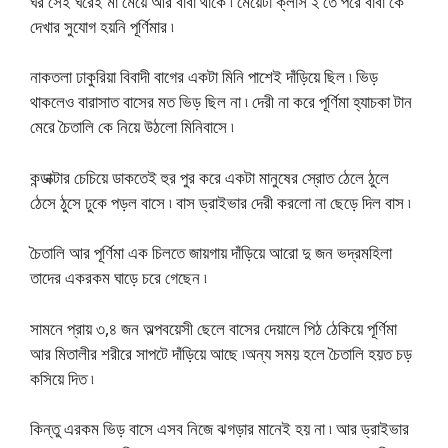
ঘর সেই ঘরেই মা মেয়ে আর বাবা থাকে ৷ মেয়েটা ক্লাস ২ তে পরে বাবা কে
দেখার সুযোগ হয়নি পূর্ণিমার ৷
নাকতলা ঢাকুরিয়া বিবাদী বাগের একটা মিনি পাশেই দাঁড়িয়ে ছিল ৷ ভিড়
থাকলেও বারাসাত বাসের মত ভিড় ছিল না ৷ দেরী না করে পূর্ণিমা হ্যাচকা টান
মেরে চৈতালি কে নিয়ে উঠলো মিনিবাসে ৷
কন্ডাক্টার চেচিয়ে ডাকতেই হুর পুর করে একটা মানুষের স্রোত ঠেলে ঠুলে
ঠেসে ঠুসে ঢুকে পড়ল বাসে ৷ বাস ড্রাইভার দেরী করলো না ছেড়ে দিল বাস ৷
চৈতালি আর পূর্ণিমা এক চিলতে জায়গায় দাঁড়িয়ে আরো দু জন ভদ্রমহিলা
তাদের একরকম ঘাড়ে চরে গেছেন ৷
সামনে প্রায় ৩,৪ জন অল্পবয়েসী ছেলে বাসের দেয়ালে পিঠ ঠেকিয়ে পূর্ণিমা
আর মিতালীর শরীরে সাপটে দাঁড়িয়ে আছে ৷অন্য সময় হলে চৈতালি হয়ত চড়
কসিয়ে দিত ৷
কিন্তু এরকম ভিড় বাসে এসব নিজে ঝগড়ার মানেই হয় না ৷ আর ড্রাইভার