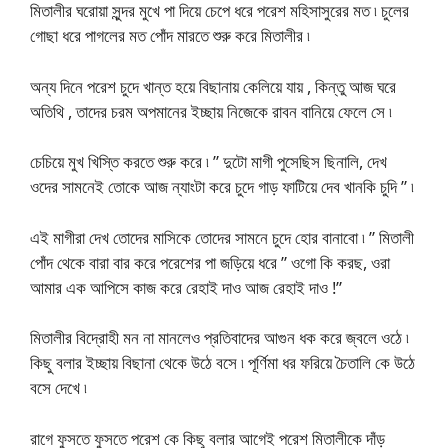
মিতালীর ঘরোয়া সুন্দর মুখে পা দিয়ে চেপে ধরে পরেশ মহিসাসুরের মত ৷ চুলের
গোছা ধরে পাগলের মত পোঁদ মারতে শুরু করে মিতালীর ৷
অন্য দিনে পরেশ চুদে খান্ত হয়ে বিছানায় কেলিয়ে যায় , কিন্তু আজ ঘরে
অতিথি , তাদের চরম অপমানের ইচ্ছায় নিজেকে রাবন বানিয়ে ফেলে সে ৷
চেচিয়ে মুখ খিস্তি করতে শুরু করে ৷ ” দুটো মাগী পুসেছিস ছিনালি, দেখ
ওদের সামনেই তোকে আজ ন্যাংটা করে চুদে গাড় ফাটিয়ে দেব খানকি চুদি ” ৷
এই মাগীরা দেখ তোদের মাসিকে তোদের সামনে চুদে হোর বানাবো ৷ ” মিতালী
পোঁদ থেকে বারা বার করে পরেশের পা জড়িয়ে ধরে ” ওগো কি করছ, ওরা
আমার এক আপিসে কাজ করে রেহাই দাও আজ রেহাই দাও !”
মিতালীর বিদ্রোহী মন না মানলেও প্রতিবাদের আগুন ধক করে জ্বলে ওঠে ৷
কিছু বলার ইচ্ছায় বিছানা থেকে উঠে বসে ৷ পূর্ণিমা ধর ফরিয়ে চৈতালি কে উঠে
বসে দেখে ৷
রাগে ফুসতে ফুসতে পরেশ কে কিছু বলার আগেই পরেশ মিতালীকে দাঁড়