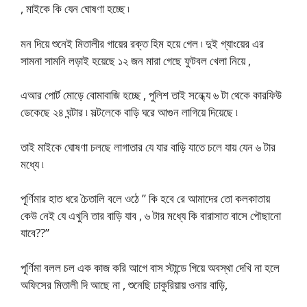
, মাইকে কি যেন ঘোষণা হচ্ছে ৷
মন দিয়ে শুনেই মিতালীর গায়ের রক্ত হিম হয়ে গেল ৷ দুই গ্যাংয়ের এর
সামনা সামনি লড়াই হয়েছে ১২ জন মারা গেছে ফুটবল খেলা নিয়ে ,
এআর পোর্ট মোড়ে বোমাবাজি হচ্ছে , পুলিশ তাই সন্ধ্যে ৬ টা থেকে কারফিউ
ডেকেছে ২৪ ঘন্টার ৷ সল্টলেকে বাড়ি ঘরে আগুন লাগিয়ে দিয়েছে ৷
তাই মাইকে ঘোষণা চলছে লাগাতার যে যার বাড়ি যাতে চলে যায় যেন ৬ টার
মধ্যে ৷
পূর্ণিমার হাত ধরে চৈতালি বলে ওঠে ” কি হবে রে আমাদের তো কলকাতায়
কেউ নেই যে এখুনি তার বাড়ি যাব , ৬ টার মধ্যে কি বারাসাত বাসে পৌছানো
যাবে??”
পূর্ণিমা বলল চল এক কাজ করি আগে বাস স্টান্ডে গিয়ে অবস্থা দেখি না হলে
অফিসের মিতালী দি আছে না , শুনেছি ঢাকুরিয়ায় ওনার বাড়ি,