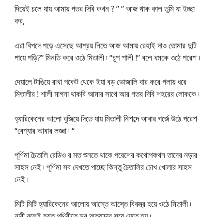
দিয়েই চলে যায় আমায় গতর দিবি কখন ? ” ” আজ থাক কাল তুমি যা ইচ্ছা
কর,
এরা বিপদে পড়ে এসেছে আশ্রয় নিতে আজ আমায় রেহাই দাও তোমার দুটি
পায়ে পড়ি?” মিনতি করে ওঠে মিতালী ৷ “চুপ শালী !” বলে ধমকে ওঠে পরেশ ৷
দেয়ালে টাঙিয়ে রাখা পকেট থেকে ইয়া বড় ভোজালি বার করে গলায় ধরে
মিতালীর ! শালী মাগনা থাকবি আমার সাথে আর গতর দিবি শহরের লোককে ৷
হ্যারিকেনের আলো বুজিয়ে দিতে যায় মিতালী নিশব্দে আবার গর্জে উঠে পরেশ
“বেশ্যার আবার লজ্জা ৷ “
পূর্ণিমা চৈতালি রেডিও র মত শুনতে থাকে পরেশের কথোপকথন তাদের নড়ার
সাহস নেই ৷ পূর্ণিমা সব দেখতে পাচ্ছে কিন্তু চৈতালির চোখ খোলার সাহস
নেই ৷
মিটি মিটি হ্যারিকেনের আলোয় আস্তে আস্তে বিবস্ত্র হয়ে ওঠে মিতালী ৷
নারী বলেই হয়ত পৃথিবীতে সব অত্যাচার সয়ে যেতে হয় ৷