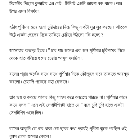
মিতালীর পিছনে কন্ডাক্টার এর গেট ৷ মিনিটে এমনি জায়গা কম থাকে ৷ তার
উপর এমন বিপর্যয় ৷
হঠাৎ পূর্ণিমার মনে হলো চুরিদারের নিচে কিছু একটা সুর সুর করছে ৷ আঁতকে
উঠে একটা ছেলের দিকে তাকিয়ে চেচিয়ে উঠলো “কি হচ্ছে ?
জানোয়ার অভদ্র ইতর ৷ ” চার পাচ জনের এক জন পূর্ণিমার চুরিদারের নিচে
থেকে হাত গলিয়ে গুদের চেরায় আঙ্গুল ঘসছিল ৷
বাসের প্রায় অর্ধেক সাথে সাথে পূর্ণিমার দিকে কৌতুহল ভরে তাকাতে আরম্ভ
করলো ৷ চৈতালি পড়েছে মহা ফেসাদে ৷
তার ভয় ও করছে আবার কিছু সাহস করে বলতেও পারছে না ৷ পূর্ণিমার কানে
কানে বলল ” এনে এই সেপটিপিনটা হাতে নে ” বলে চুপি চুপি হাতে একটা
সেপটিপিন গুজে দিল ৷
বাসের ঝাকুনি তে ধরে থাকা তো দুরের কথা প্রায়ই পূর্ণিমা ঝুকে পরছিল ওই
ধুমস লোক গুলোর কোলে ৷