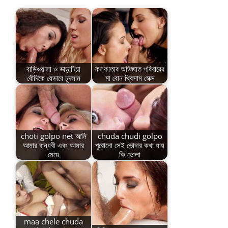
বাড়িওয়ালা ও ভাড়াটিয়া
কলকাতার অভিজাত পরিবারের
বৌদিকে যেভাবে চুদলাম
মা বোন থ্রিসাম সেক্স
choti golpo net আমি
chuda chudi golpo
আমার বান্ধবী এবং আমার
পুরোনো সেই ভোদার কথা যায়
মেয়ে
কি ভোলা
maa chele chuda