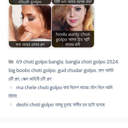
chudi golpo
মিষ্টি গুদে আমার বয়স্ক বাড়া
hindu aunty choti
golpo আমার হিন্দু আন্টি
বাবা মেয়ের চোদার গল্প
কামের রানী
Categories
69 choti golpo bangla
,
bangla choti golpo 2024
,
big boobs choti golpo
,
gud chudar golpo
,
মাল আউট
চটি গল্প
,
সেক্স কাহিনী চটি গল্প
ma chele choti golpo বাবা বিদেশ মায়ের যৌন খিদে আমি
মিটাই
deshi choti golpo আব্বু চুদছে মামীর দুধ দুটো দুলছে