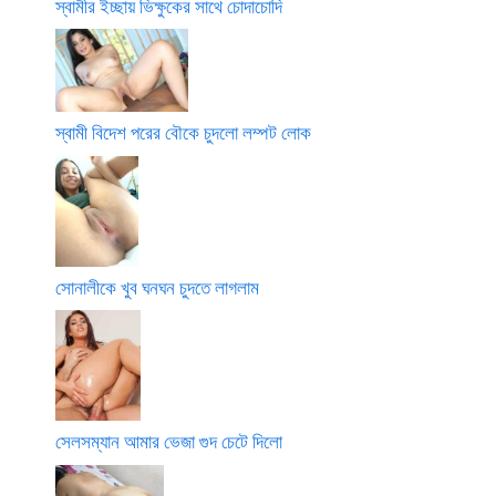
স্বামীর ইচ্ছায় ভিক্ষুকের সাথে চোদাচোদি
স্বামী বিদেশ পরের বৌকে চুদলো লম্পট লোক
সোনালীকে খুব ঘনঘন চুদতে লাগলাম
সেলসম্যান আমার ভেজা গুদ চেটে দিলো