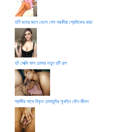
হর্নি গুদের জলে ভেসে গেল পরকীয়া প্রেমিকের বাড়া
হট সেক্সি মাল চোদার নতুন চটি গল্প
স্বামীর সাথে বিকৃত চোদাচুদির সুখহিন যৌন জীবন