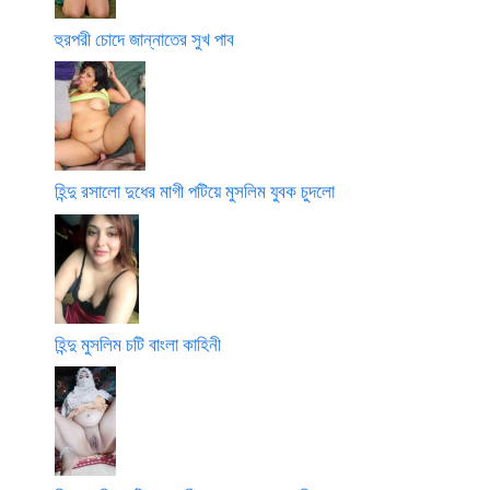
হুরপরী চোদে জান্নাতের সুখ পাব
হিন্দু রসালো দুধের মাগী পটিয়ে মুসলিম যুবক চুদলো
হিন্দু মুসলিম চটি বাংলা কাহিনী