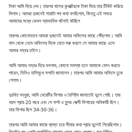
টাকা আমি দিয়ে দেব। তারপর বাসের কন্ডাক্টরকে টাকা দিয়ে তার টিকিট করিয়ে
দিলাম। আমরা দুজনেই সারাটা পথ কথা বলছিলাম, কিন্তু এই সময়ে
আমাদের মধ্যে কেবল স্বাভাবিক ঘটনাই ঘটছিল
তারপর কোনোভাবে আমরা দুজনেই আমার অফিসের কাছে পৌঁছলাম। আমি
বাস থেকে নেমে অফিসের দিকে যেতে শুরু করলে সে আমার কাছে এসে
আমার নম্বর চাইল।
আমি আমার নম্বর দিয়ে বললাম, কোনো সমস্যা হলে আমাকে ফোন করতে
পারেন, তিনিও হাসিমুখে সম্মতি জানালেন। তারপর আমি আমার অফিসে ঢুকে
গেলাম।
দুঃখিত বন্ধুরা, আমি মেয়েটির ফিগার ও বৈশিষ্ট্য জানাতেই ভুলে গেছি। তার
বয়স প্রায় 20 বছর এবং সে ফর্সা ও সুন্দর সেক্সী ফিগারের অধিকারী ছিল।
তার ফিগার ছিল 34-30-36।
তারপর আমি আমার কাজে ব্যস্ত হয়ে সীমার কথা প্রায় ভুলেই গিয়েছিলাম।
তিনদিন পর একটা অপরিচিত নাম্বার থেকে ফোন পেলাম। কল রিসিভ