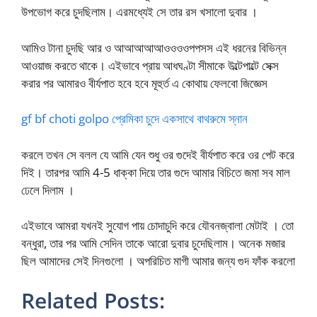
উপভোগ করে চুদছিলাম। এরমধ্যেই সে তার রস খসালো দুবার ।
আমিও টানা চুদছি আর ও আআআআআওওওওপপসস এই ধরনের বিভিন্ন
আওয়াজ করতে থাকে। এইভাবে প্রায় আধঘণ্টা সীমাকে উল্টেপাল্টে সেক্স
করার পর আমারও বীর্যপাত হবে হবে মূহুর্ত এ কোথায় ফেলবো জিজ্ঞেস
gf bf choti golpo প্রেমিকা চুদে একসাথে বাথরুমে স্নান
করলে তখন সে বলল যে আমি যেন শুধু ওর গুদেই বীর্যপাত করে ওর পেট করে
দিই। তারপর আমি 4-5 ধাক্কা দিয়ে তার গুদে আমার বিচিতে জমা সব মাল
ঢেলে দিলাম ।
এইভাবে আমরা যখনই সুযোগ পায় চোদাচুদি করে যৌবনজ্বালা মেটাই । তো
বন্ধুরা, তার পর আমি সেদিন তাকে আরো দুবার চুদেছিলাম। অনেক মজার
ছিল আমাদের সেই দিনগুলো । অপরিচিত মাগী আমার জন্য গুদ ফাঁক করলো
Related Posts: