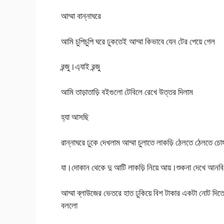
আম্মা বান্নাঘরে
আমি চুপিচুপি ঘরে ঢুকতেই আম্মা কিভাবে যেন টের পেয়ে গেল
রন্জু।এ্যাই রন্জু
আমি তাড়াতাড়ি বইগুলো টেবিলে রেখে উত্তর দিলাম
হ্যা আসছি
রান্নাঘরে ঢুকে দেখলাম আম্মা চুলাতে লাকড়ি ঠেলতে ঠেলতে চোঙ্গা
যা।দোকান থেকে দু আটি লাকড়ি নিয়ে আয়।শুকনা দেখে আনব
আম্মা ব্লাউজের ভেতরে হাত ঢুকিয়ে বিশ টাকার একটা নোট দিত
বললো