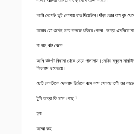
বলেই আমতা আমতা করছি দেখে আম্মা বললো
আমি দেখেছি তুই কোথায় হাত দিয়েছিস্।দাঁড়া তোর বাপ ঘুম থে
আমার তো শুনেই ভয়ে কলজে শুকিয়ে গেলো।আব্বা এমনিতে মারেট
যা নাম্ খাট থেকে
আমি ঝটপট বিছানা থেকে নেমে পালালাম।সেদিন স্কুলে সারাটাক্
ফিরলাম ভয়েভয়ে।
ছোট বোনটাকে দেখলাম উঠোনে বসে বসে খেলছে তাই ওর কাছে গ
টুনি আব্বা কি চলে গেছে ?
হ্যা
আম্মা কই