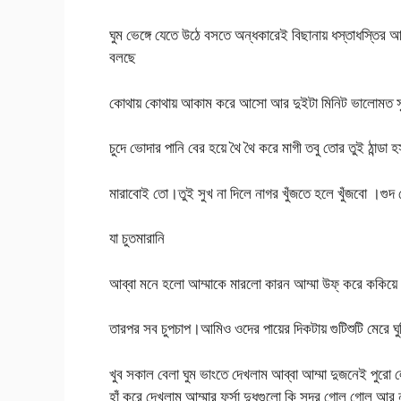
ঘুম ভেঙ্গে যেতে উঠে বসতে অন্ধকারেই বিছানায় ধস্তাধস্তির 
বলছে
কোথায় কোথায় আকাম করে আসো আর দুইটা মিনিট ভালোমত স
চুদে ভোদার পানি বের হয়ে থৈ থৈ করে মাগী তবু তোর তুই ঠান্ডা হ
মারাবোই তো।তুই সুখ না দিলে নাগর খুঁজতে হলে খুঁজবো ।গুদ
যা চুতমারানি
আব্বা মনে হলো আম্মাকে মারলো কারন আম্মা উফ্ করে ককিয
তারপর সব চুপচাপ।আমিও ওদের পায়ের দিকটায় গুটিশুটি মেরে ঘু
খুব সকাল বেলা ঘুম ভাংতে দেখলাম আব্বা আম্মা দুজনেই পুরো ল
হাঁ করে দেখলাম আম্মার ফর্সা দুধগুলো কি সুন্দর গোল গোল আর নু