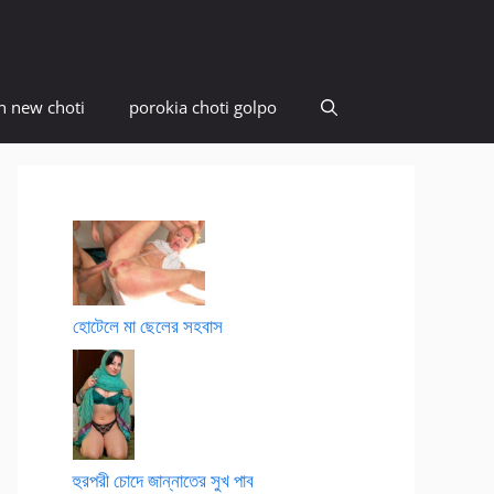
n new choti
porokia choti golpo
হোটেলে মা ছেলের সহবাস
হুরপরী চোদে জান্নাতের সুখ পাব