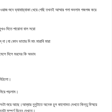
আওয়াজ শুনে ভ্যাবাাচ্যাকা খেয়ে গেছি তখনই আম্মার গলা শুনলাম গজগজ করে
ুখও দিতে পারোনা বাল সরো
স্ না।যা কোন ভাতার দি মাং মারাবি মারা
 মেলে দিলে মরদের কি অভাব
়ে উঠলো।
মিয়ে পড়লাম।
েংটা শুয়ে আছে।আব্বার নুনুটাতে অনেক চুল কালোমত দেখতে কিন্তু বিস্ময়ে
নুটা সম্পুর্ণ ভিন্ন দেখতে।