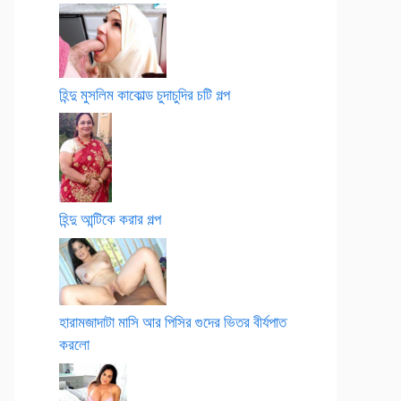
হিন্দু মুসলিম কাকোল্ড চুদাচুদির চটি গল্প
হিন্দু আন্টিকে করার গল্প
হারামজাদাটা মাসি আর পিসির গুদের ভিতর বীর্যপাত
করলো