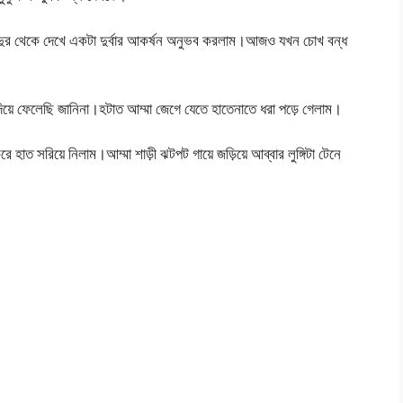
ত দুর থেকে দেখে একটা দুর্বার আকর্ষন অনুভব করলাম।আজও যখন চোখ বন্ধ
য়ে ফেলেছি জানিনা।হটাত আম্মা জেগে যেতে হাতেনাতে ধরা পড়ে গেলাম।
াত সরিয়ে নিলাম।আম্মা শাড়ী ঝটপট গায়ে জড়িয়ে আব্বার লুঙ্গিটা টেনে