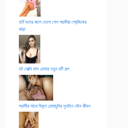
হর্নি গুদের জলে ভেসে গেল পরকীয়া প্রেমিকের
বাড়া
হট সেক্সি মাল চোদার নতুন চটি গল্প
স্বামীর সাথে বিকৃত চোদাচুদির সুখহিন যৌন জীবন