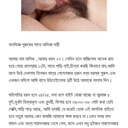
অনভিজ্ঞ পুরুষের সাথে অভিজ্ঞ নারী
আমার নাম মানিক ..আমার বয়স ২৭। সেদিন হলে যাচ্ছিলাম অনেক রাত
হয়ে গেছে রাতপ্রায় ১২টা, সাথে গাড়ি নাই,চিন্তা করছি কিভাবে যাব,আমি
বাসে উঠে দেখলাম তিনজন মাত্র পেসেনজার দুজন মধ্য বয়স্ক পুরুস এবং
একজন মহিলা আমি বাসে উঠতেইলোক দুটি উঠে আমাকে সালাম দিল।
মহিলাটার বয়স হবে ২৪/২৫, বসা বলে হাইট বোঝা যাচ্ছে না আন্দাজ ৫
ফুট,মুখটা ডিম্বাকৃত এবং সুন্দরী, ফিগার হবে ৩৬-৩০-৩৮ মোট কথা হেবি
সেক্সি,শাড়ি পড়ে আছে, আমি ভাবছি যে করেই হোক এই মালটাক খাইতে
হবে নতুবা আমার ধোন বাবাজি আমাকে ক্ষমা করবে না।এমন সময় বাস
থামল এবং অন্য প্যাসনজার নেমে গেল, বাসে এখন শুধু দুইজন প্যাসেনজার