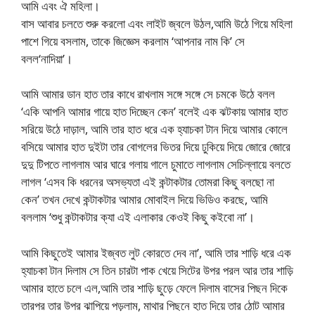
আমি এবং ঐ মহিলা।
বাস আবার চলতে শুরু করলো এবং লাইট জ্বলে উঠল,আমি উঠে গিয়ে মহিলা
পাশে গিয়ে বসলাম, তাকে জিজ্ঞেস করলাম ‘আপনার নাম কি’ সে
বলল‘নাদিয়া’।
আমি আমার ডান হাত তার কাধে রাখলাম সঙ্গে সঙ্গে সে চমকে উঠে বলল
‘একি আপনি আমার গায়ে হাত দিচ্ছেন কেন’ বলেই এক ঝটকায় আমার হাত
সরিয়ে উঠে দাড়াল, আমি তার হাত ধরে এক হ্যাচকা টান দিয়ে আমার কোলে
বসিয়ে আমার হাত দুইটা তার বোগলের ভিতর দিয়ে ঢুকিয়ে দিয়ে জোরে জোরে
দুদু টিপতে লাগলাম আর ঘারে গলায় গালে চুমাতে লাগলাম সেচিল্লায়ে বলতে
লাগল ‘এসব কি ধরনের অসভ্যতা এই কন্টাকটার তোমরা কিছু বলছো না
কেন’ তখন দেখে কন্টাকটার আমার মোবাইল দিয়ে ভিডিও করছে, আমি
বললাম ‘শুধু কন্টাকটার ক্যা এই এলাকার কেওই কিছু কইবো না’।
আমি কিছুতেই আমার ইজ্বত লুট কোরতে দেব না’, আমি তার শাড়ি ধরে এক
হ্যাচকা টান দিলাম সে তিন চারটা পাক খেয়ে সিটের উপর পরল আর তার শাড়ি
আমার হাতে চলে এল,আমি তার শাড়ি ছুড়ে ফেলে দিলাম বাসের পিছন দিকে
তারপর তার উপর ঝাপিয়ে পড়লাম, মাথার পিছনে হাত দিয়ে তার ঠোট আমার