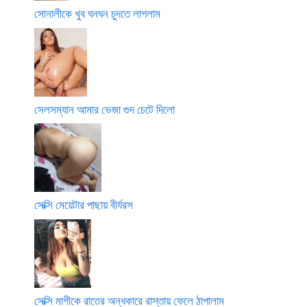
সোনালীকে খুব ঘনঘন চুদতে লাগলাম
সেলসম্যান আমার ভেজা গুদ চেটে দিলো
সেক্সি মেয়েটার পাছায় বীর্যরস
সেক্সি মাগীকে রাতের অন্ধকারে রাস্তায় ফেলে ঠাপালাম