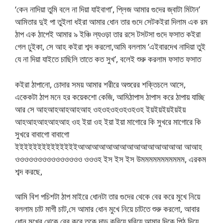
‘কেন নাদিয়া তুমি বলে না দিয়া যাইবাগা’, প্লিজ আমার গুদের জ্বাটা মিটান’
আমিতার দুই পা তুইলা ধইরা আমার ধোন তার গুদে সেটকইরা দিলাম এক রম
ঠাপ এক ঠাপেই আমার ৯ ইঞ্চি ল্যওড়া তার রসে টসটসা গুদে ফসাত কইরা
গেল ঢুইকা, সে আহ কইরা শব্দ করলো,আমি বললাম ‘এইবারদেখ নাদিয়া তুই
যে না দিয়া যাইতে চাছিলি তাতে কত সুখ’, বলেই শুরু করলাম ফসাত ফসাত
কইরা ঠাপানো, চোদার সময় আমার শরীরে অশুরের শক্তিচলে আসে,
একেকটা ঠাপ মনে হর কয়েকশো কেজি, আমিঠাপাস ঠাপাস করে ঠাপায় যাচ্ছি
আর সে আহআহআহআহআহ ওহওহওহওহওহওহ ইয়ইয়ইয়ইয়ইয়
আহআহআহআহআহ ওহ ইয়া ওহ ইয়া ইয়া মাগোরে কি সুখরে মাগোরে কি
সুখরে বাবাগো বাবাগো
ইইইইইইইইইইইইইইআআআআআআআআআআআআআআআ আআহ
ওওওওওওওওওওওওওওও ওওওহ ইস ইস ইস উমমমমমমমমমমম, এরকম
শব্দ করছে,
আমি বিশ পচিশটা ঠাপ মাইরে ধোনটা তার গুদের থেকে বের করে মুখে নিয়ে
বললাম চাট মাগী চাট,সে আমার ধোন মুখে নিয়ে চাটতে শুরু করলো, আবার
ধোন মুখের থেকে বের করে তকে দাড় করিয়ে ঘুরিয়ে আমার দিকে পিঠ দিয়ে