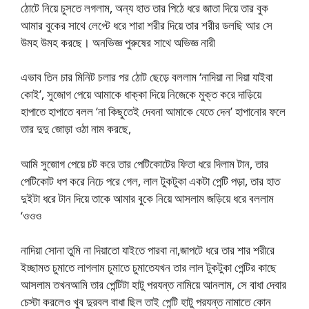
ঠোটে নিয়ে চুসতে লগলাম, অন্য হাত তার পিঠে ধরে জাতা দিয়ে তার বুক
আমার বুকের সাথে লেপ্টে ধরে শারা শরীর দিয়ে তার শরীর ডলছি আর সে
উমহ উমহ করছে। অনভিজ্ঞ পুরুষের সাথে অভিজ্ঞ নারী
এভাব তিন চার মিনিট চলার পর ঠোট ছেড়ে বললাম ‘নাদিয়া না দিয়া যাইবা
কোই’, সুজোগ পেয়ে আমাকে ধাক্কা দিয়ে নিজেকে মুক্ত করে দাড়িয়ে
হাপাতে হাপাতে বলল ‘না কিছুতেই দেবনা আমাকে যেতে দেন’ হাপানোর ফলে
তার দুদু জোড়া ওঠা নাম করছে,
আমি সুজোগ পেয়ে চট করে তার পেটিকোটের ফিতা ধরে দিলাম টান, তার
পেটিকোট ধপ করে নিচে পরে গেল, লাল টুকটুকা একটা পেন্টি পড়া, তার হাত
দুইটা ধরে টান দিয়ে তাকে আমার বুকে নিয়ে আসলাম জড়িয়ে ধরে বললাম
‘ওওও
নাদিয়া সোনা তুমি না দিয়াতো যাইতে পারবা না,জাপটে ধরে তার শার শরীরে
ইচ্ছামত চুমাতে লাগলাম চুমাতে চুমাতেযখন তার লাল টুকটুকা পেন্টির কাছে
আসলাম তখনআমি তার পেন্টিটা হাটু পরযন্ত নামিয়ে আনলাম, সে বাধা দেবার
চেস্টা করলেও খুব দুরবল বাধা ছিল তাই পেন্টি হাটু পরযন্ত নামাতে কোন