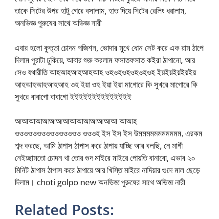
তাকে সিটের উপর হাটু গেরে বসালাম, হাত দিয়ে সিটের রেলিং ধরালাম,
অনভিজ্ঞ পুরুষের সাথে অভিজ্ঞ নারী
এবার হলো কুত্তা চোদন পজিশন, ভোদার মুখে ধোন সেট করে এক রাম ঠাপে
দিলাম পুরাটা ঢুকিয়ে, আবার শুরু করলাম ফসাতফসাত কইরা ঠাপানো, আর
সেও যথারীতি আহআহআহআহআহ ওহওহওহওহওহওহ ইয়ইয়ইয়ইয়ইয়
আহআহআহআহআহ ওহ ইয়া ওহ ইয়া ইয়া মাগোরে কি সুখরে মাগোরে কি
সুখরে বাবাগো বাবাগো ইইইইইইইইইইইইইই
আআআআআআআআআআআআআআআ আআহ
ওওওওওওওওওওওওওওও ওওওহ ইস ইস ইস উমমমমমমমমমমম, এরকম
শব্দ করছে, আমি ঠাপাস ঠাপাস করে ঠাপায় যাচ্ছি আর বলছি, নে মাগী
নেইচ্ছামতো চোদন খা তোর গুদ মাইরে মাইরে পোয়তি বানাবো, এভাব ২০
মিনিট ঠাপাস ঠাপাস করে ঠাপায়ে আর খিস্তি মাইরে নাদিয়ার গুদে মাল ছেড়ে
দিলাম। choti golpo new অনভিজ্ঞ পুরুষের সাথে অভিজ্ঞ নারী
Related Posts: