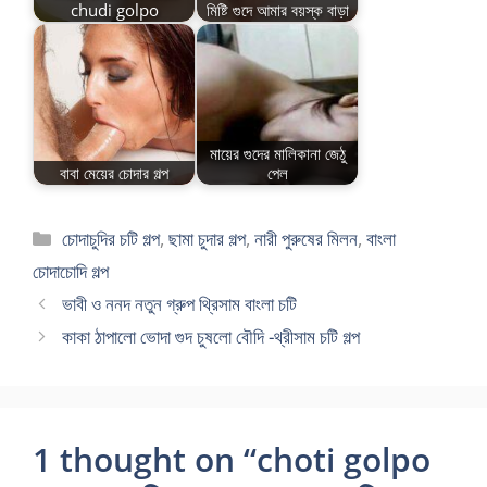
chudi golpo
মিষ্টি গুদে আমার বয়স্ক বাড়া
মায়ের গুদের মালিকানা জেঠু
বাবা মেয়ের চোদার গল্প
পেল
Categories
চোদাচুদির চটি গল্প
,
ছামা চুদার গল্প
,
নারী পুরুষের মিলন
,
বাংলা
চোদাচোদি গল্প
ভাবী ও ননদ নতুন গ্রুপ থ্রিসাম বাংলা চটি
কাকা ঠাপালো ভোদা গুদ চুষলো বৌদি -থ্রীসাম চটি গল্প
1 thought on “choti golpo