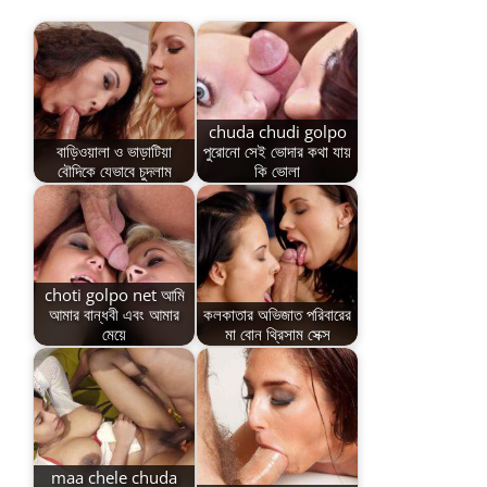
chuda chudi golpo
বাড়িওয়ালা ও ভাড়াটিয়া
পুরোনো সেই ভোদার কথা যায়
বৌদিকে যেভাবে চুদলাম
কি ভোলা
choti golpo net আমি
আমার বান্ধবী এবং আমার
কলকাতার অভিজাত পরিবারের
মেয়ে
মা বোন থ্রিসাম সেক্স
maa chele chuda