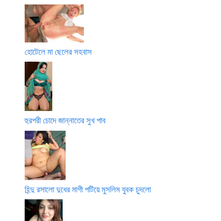
হোটেলে মা ছেলের সহবাস
হুরপরী চোদে জান্নাতের সুখ পাব
হিন্দু রসালো দুধের মাগী পটিয়ে মুসলিম যুবক চুদলো